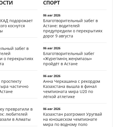
ОСТИ
СПОРТ
06 авг 2026
АКАД подорожает
Благотворительный забег в
кого коснутся
Астане: водителей
фы
предупредили о перекрытиях
дорог 9 августа
ельный забег в
06 авг 2026
телей
Благотворительный забег
и о перекрытиях
«Жүрегімнің жеңімпазы»
та
пройдёт в Астане
06 авг 2026
 проспекту
Анна Черкашина с рекордом
тыра частично
Казахстана вышла в финал
Астане
чемпионата мира U20 по
лёгкой атлетике
еу превратили в
06 авг 2026
ек: любителей
Казахстан разгромил Уругвай
казали в Алматы
на юношеском чемпионате
мира по водному поло