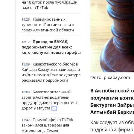
на 10 суток после публикации
видео в TikTok
Травмированных
18:26
туристов из России спасли в
горах Алматинской области
Проезд по БАКАД
18:17
подорожает не для всех:
кого коснутся новые тарифы
Казахстанского блогера
18:09
Кайсара Камзу экстрадировали
из Вьетнама: в Генпрокуратуре
Фото: pixabay.com
рассказали подробности
В Актюбинской о
Благотворительный
18:00
забег в Астане: водителей
получении взятк
предупредили о перекрытиях
Бектурган Зайры
дорог 9 августа
Алтынбай Берки
Прямой эфир в TikTok
17:42
Как следует из об
закончился штрафом для
подрядной фирмой
жительницы Семея