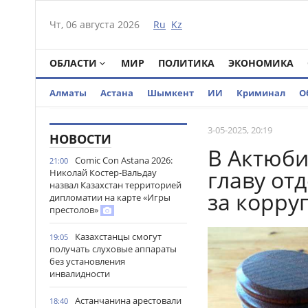
Чт, 06 августа 2026
Ru
Kz
ОБЛАСТИ
МИР
ПОЛИТИКА
ЭКОНОМИКА
Алматы
Астана
Шымкент
ИИ
Криминал
О
3-05-2025, 20:19
НОВОСТИ
В Актюби
Comic Con Astana 2026:
21:00
главу от
Николай Костер-Вальдау
назвал Казахстан территорией
за корр
дипломатии на карте «Игры
престолов»
Казахстанцы смогут
19:05
получать слуховые аппараты
без установления
инвалидности
Астанчанина арестовали
18:40