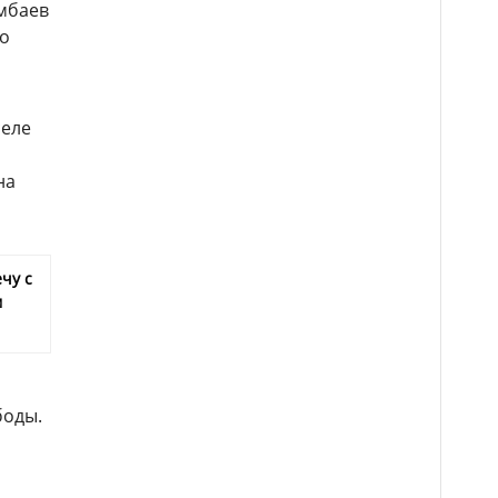
мбаев
 о
селе
на
чу с
м
боды.