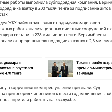
тные работы выполнила субподрядная компания. Берки
одрядчика взятку в 200 тысяч тенге за подписание актов
тах.
отдел ЖКХ района заключил с подрядчиком договор
ажных работ канализационных очистных сооружений в 
ендера составила 228 миллионов тенге. Беркимбаев и
вали от представителя подрядчика взятку в 2,3 миллио
рс доллара в
Токаев провёл встре
захстане опустился
премьер-министро
же 470 тенге
Таиланда
ину в коррупционном преступлении признали. Суд
на приговорил чиновников к шести годам лишения сво
нно запретили работать на госслужбе.