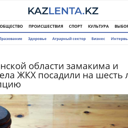
ОБЩЕСТВО
ПРОИСШЕСТВИЯ
СПОРТ
КУЛЬТУРА
ВЫБО
бразование
Здоровье
Аграрный сектор
Бизнес
Интерв
нской области замакима и
дела ЖКХ посадили на шесть 
упцию