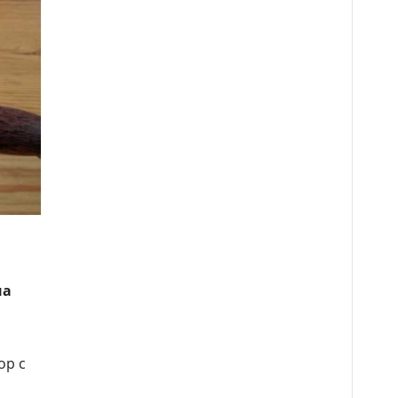
на
ор с