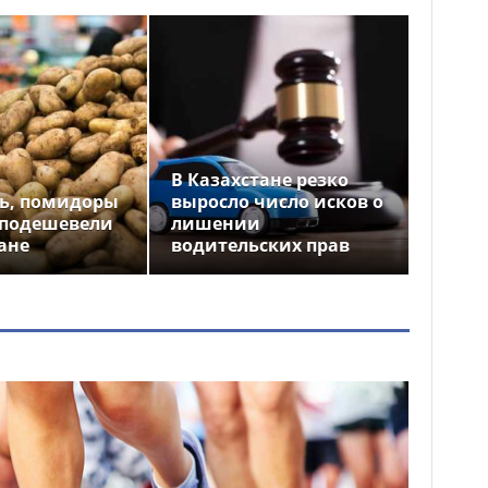
В Казахстане резко
ь, помидоры
выросло число исков о
 подешевели
лишении
ане
водительских прав