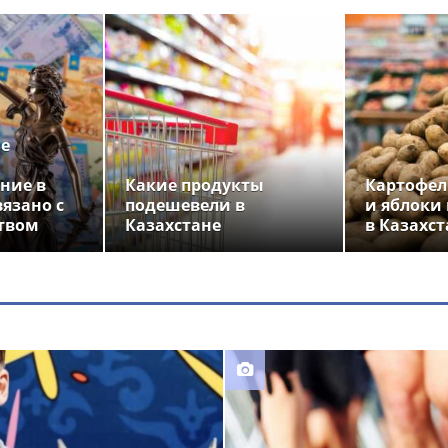
ье
ние в
Какие продукты
Картофел
вязано с
подешевели в
и яблоки
твом
Казахстане
в Казахст