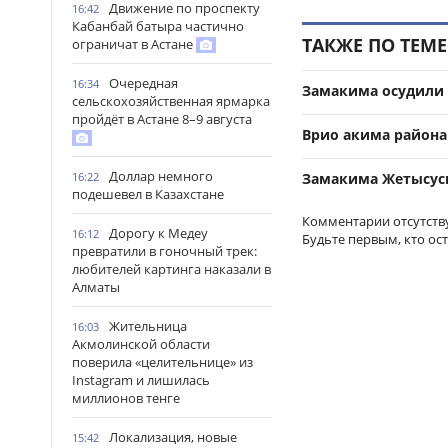
Движение по проспекту
16:42
Кабанбай батыра частично
ТАКЖЕ ПО ТЕМЕ
ограничат в Астане
Очередная
16:34
Замакима осудили 
сельскохозяйственная ярмарка
пройдёт в Астане 8–9 августа
Врио акима района
Доллар немного
16:22
Замакима Жетысуск
подешевел в Казахстане
Комментарии отсутств
Дорогу к Медеу
16:12
Будьте первым, кто ос
превратили в гоночный трек:
любителей картинга наказали в
Алматы
Жительница
16:03
Акмолинской области
поверила «целительнице» из
Instagram и лишилась
миллионов тенге
Локализация, новые
15:42