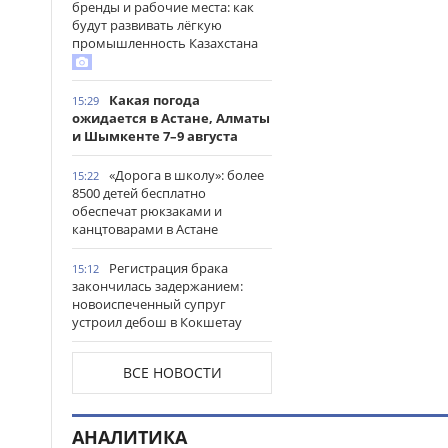
бренды и рабочие места: как
будут развивать лёгкую
промышленность Казахстана
Какая погода
15:29
ожидается в Астане, Алматы
и Шымкенте 7–9 августа
«Дорога в школу»: более
15:22
8500 детей бесплатно
обеспечат рюкзаками и
канцтоварами в Астане
Регистрация брака
15:12
закончилась задержанием:
новоиспеченный супруг
устроил дебош в Кокшетау
В древнем городище
15:00
ВСЕ НОВОСТИ
Сауран началась реставрация
исторических памятников
АНАЛИТИКА
Выезд на встречную
14:53