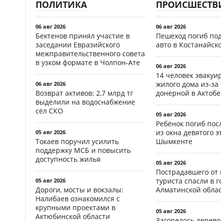
ПОЛИТИКА
ПРОИСШЕСТВ
06 авг 2026
06 авг 2026
Бектенов принял участие в
Пешеход погиб по
заседании Евразийского
авто в Костанайск
межправительственного совета
в узком формате в Чолпон-Ате
06 авг 2026
14 человек эвакуи
жилого дома из-за
06 авг 2026
Возврат активов: 2,7 млрд тг
донерной в Актобе
выделили на водоснабжение
сёл СКО
05 авг 2026
Ребёнок погиб пос
из окна девятого э
05 авг 2026
Токаев поручил усилить
Шымкенте
поддержку МСБ и повысить
доступность жилья
05 авг 2026
Пострадавшего от
туриста спасли в г
05 авг 2026
Дороги, мосты и вокзалы:
Алматинской обла
Налибаев ознакомился с
крупными проектами в
05 авг 2026
Актюбинской области
Загорелось дерево