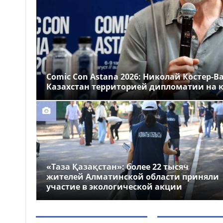
Казахстане
Более 1 млн тг: кому в
14:00
Казахстане предлагали
самые высокие зарплаты
Стало известно, на
12:55
какие специальности
Comic Con Astana 2026: Николай Костер-В
выделили больше всего
Казахстан территорией дипломатии на к
грантов в Казахстане
«Таза Қазақстан»: более 22 тысяч
жителей Алматинской области приняли
участие в экологической акции