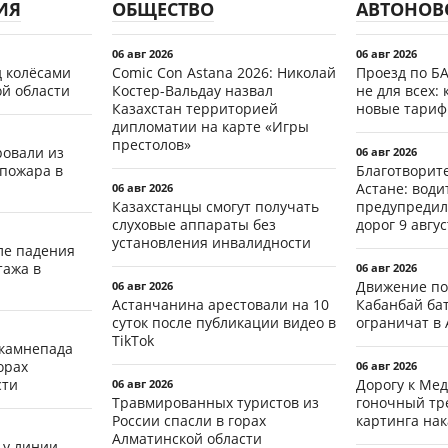
ИЯ
ОБЩЕСТВО
АВТОНОВ
06 авг 2026
06 авг 2026
д колёсами
Comic Con Astana 2026: Николай
Проезд по Б
ой области
Костер-Вальдау назвал
не для всех: 
Казахстан территорией
новые тари
дипломатии на карте «Игры
престолов»
ровали из
06 авг 2026
 пожара в
Благотворит
Астане: води
06 авг 2026
Казахстанцы смогут получать
предупредил
слуховые аппараты без
дорог 9 авгус
установления инвалидности
ле падения
тажа в
06 авг 2026
Движение по
06 авг 2026
Астанчанина арестовали на 10
Кабанбай ба
суток после публикации видео в
ограничат в 
TikTok
 камнепада
орах
06 авг 2026
сти
Дорогу к Мед
06 авг 2026
Травмированных туристов из
гоночный тр
России спасли в горах
картинга на
Алматинской области
 у линии