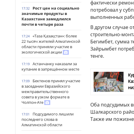
фактически ремон
Рост цен на социально
17:32
потребовал у субп
значимые продукты в
выполненных рабо
Казахстане замедлился
почти в четыре раза
В другом случае 
строительно-монт
«Таза Қазақстан»: более
17:24
Бегимбет, сумма т
22 тысяч жителей Алматинской
области приняли участие в
Зайрымбет потребо
экологической акции
тенге.
Астанчанку наказали за
17:19
купание в запрещённом месте
Ку
Бектенов принял участие
Ка
17:09
в заседании Евразийского
ни
межправительственного
совета в узком формате в
Чолпон-Ате
Оба подсудимых в
Шалкарского райо
Подсудимого лишили
17:01
Также им пожизне
последнего слова в
Алматинской области