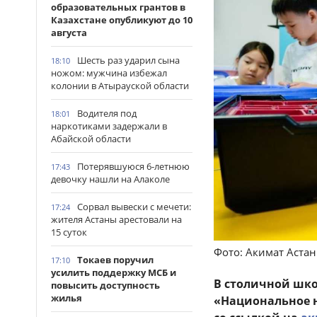
образовательных грантов в
Казахстане опубликуют до 10
августа
Шесть раз ударил сына
18:10
ножом: мужчина избежал
колонии в Атырауской области
Водителя под
18:01
наркотиками задержали в
Абайской области
Потерявшуюся 6-летнюю
17:43
девочку нашли на Алаколе
Сорвал вывески с мечети:
17:24
жителя Астаны арестовали на
15 суток
Фото: Акимат Аста
Токаев поручил
17:10
усилить поддержку МСБ и
В столичной шко
повысить доступность
жилья
«Национальное н