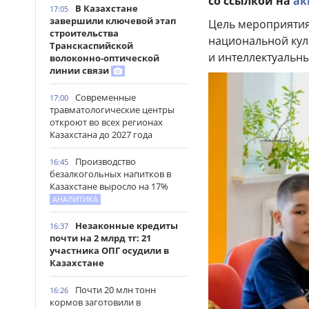
со ссылкой на
ак
В Казахстане
17:05
завершили ключевой этап
Цель мероприятия
строительства
национальной кул
Транскаспийской
и интеллектуальны
волоконно-оптической
линии связи
Современные
17:00
травматологические центры
откроют во всех регионах
Казахстана до 2027 года
Производство
16:45
безалкогольных напитков в
Казахстане выросло на 17%
АНАЛИТИКА
Незаконные кредиты
16:37
почти на 2 млрд тг: 21
участника ОПГ осудили в
Казахстане
Почти 20 млн тонн
16:26
кормов заготовили в