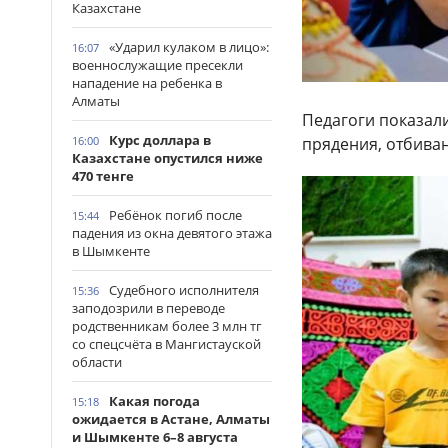
Казахстане
«Ударил кулаком в лицо»:
16:07
военнослужащие пресекли
нападение на ребенка в
Алматы
Педагоги показали
Курс доллара в
16:00
прядения, отбиван
Казахстане опустился ниже
470 тенге
Ребёнок погиб после
15:44
падения из окна девятого этажа
в Шымкенте
Судебного исполнителя
15:36
заподозрили в переводе
родственникам более 3 млн тг
со спецсчёта в Мангистауской
области
Какая погода
15:18
ожидается в Астане, Алматы
и Шымкенте 6–8 августа