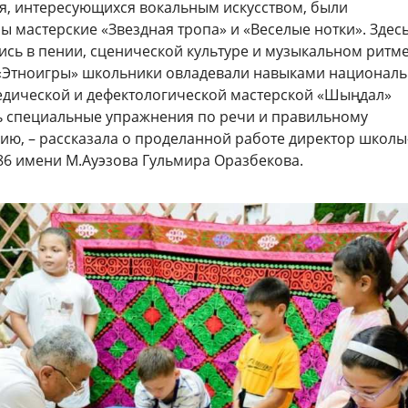
я, интересующихся вокальным искусством, были
ы мастерские «Звездная тропа» и «Веселые нотки». Здесь
ись в пении, сценической культуре и музыкальном ритме
«Этноигры» школьники овладевали навыками национал
педической и дефектологической мастерской «Шыңдал»
 специальные упражнения по речи и правильному
ю, – рассказала о проделанной работе директор школы
6 имени М.Ауэзова Гульмира Оразбекова.