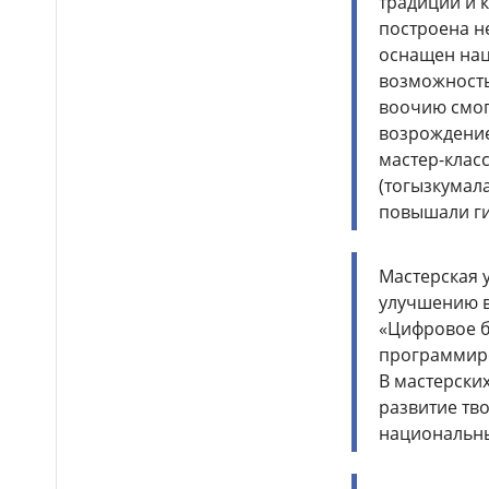
традиций и 
устроили праздник для
построена н
крокодила
оснащен нац
Почти 12 тысяч км
12:26
возможность
электросетей отремонтировали
воочию смогл
в Казахстане
возрождение
мастер-клас
(тогызкумал
повышали г
Мастерская 
улучшению в
«Цифровое б
программиро
В мастерских
развитие тв
национальны