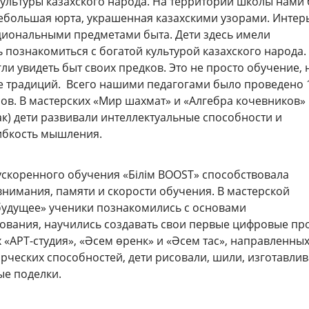
культуры казахского народа. На территории школы нами
ебольшая юрта, украшенная казахскими узорами. Интер
иональными предметами быта. Дети здесь имели
 познакомиться с богатой культурой казахского народа.
и увидеть быт своих предков. Это не просто обучение, 
 традиций. Всего нашими педагогами было проведено 
сов. В мастерских «Мир шахмат» и «Алгебра кочевников»
ак) дети развивали интеллектуальные способности и
ибкость мышления.
ускоренного обучения «Білім BOOST» способствовала
нимания, памяти и скорости обучения. В мастерской
удущее» ученики познакомились с основами
вания, научились создавать свои первые цифровые про
 «АРТ-студия», «Әсем өренк» и «Әсем тас», направленных
орческих способностей, дети рисовали, шили, изготавли
е поделки.