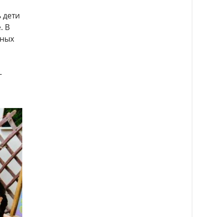
 дети
. В
ьных
-