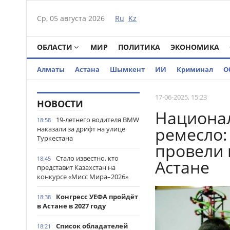
Ср, 05 августа 2026
Ru
Kz
ОБЛАСТИ
МИР
ПОЛИТИКА
ЭКОНОМИКА
Алматы
Астана
Шымкент
ИИ
Криминал
О
17-06-2025, 15:23
НОВОСТИ
Национал
19-летнего водителя BMW
18:58
ремесло:
наказали за дрифт на улице
Туркестана
провели 
Стало известно, кто
18:45
Астане
представит Казахстан на
конкурсе «Мисс Мира–2026»
Конгресс УЕФА пройдёт
18:38
в Астане в 2027 году
Список обладателей
18:21