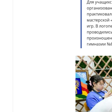
Для учащихс
организован
практиковал
мастерской 
игр. В лого
проводились
произношени
гимназии №8