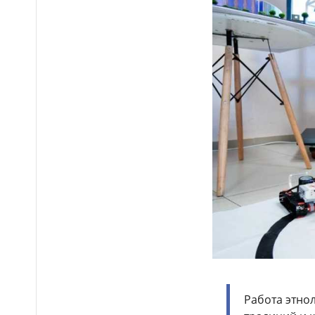
области
Стали известны даты
14:08
каникул и выпускных
экзаменов в школах Казахстана
В Казахстане впервые
14:00
отмечают День фронтовой
авиации
Коммерческая
13:47
недвижимость и
инвестиционные объекты в
Москве: как выбрать
помещение, бизнес или
недвижимость для дохода
Мужчину задержали
12:49
после скандального тоста на
свадьбе в Туркестанской
области
Фиделю – 40: в
12:37
Работа этно
Алматинском зоопарке