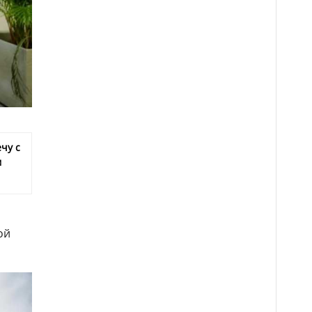
чу с
м
ой