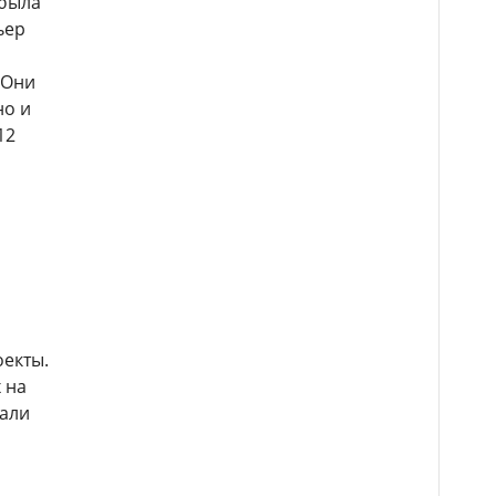
 была
ьер
 Они
но и
12
екты.
 на
вали