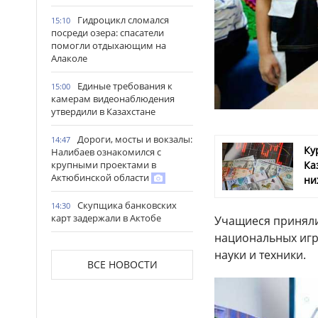
Гидроцикл сломался
15:10
посреди озера: спасатели
помогли отдыхающим на
Алаколе
Единые требования к
15:00
камерам видеонаблюдения
утвердили в Казахстане
Дороги, мосты и вокзалы:
14:47
Ку
Налибаев ознакомился с
Ка
крупными проектами в
Актюбинской области
ни
Скупщика банковских
14:30
карт задержали в Актобе
Учащиеся приняли
национальных игр
В Астане запустили
14:22
науки и техники.
масштабный республиканский
ВСЕ НОВОСТИ
проект «Читающая нация»
Иностранных подростков
14:14
спасли в горах Алматинской