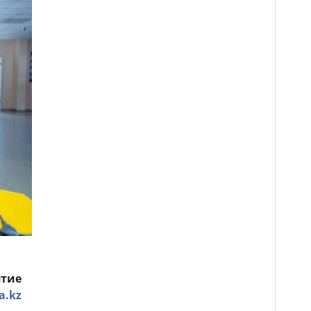
ятие
a.kz