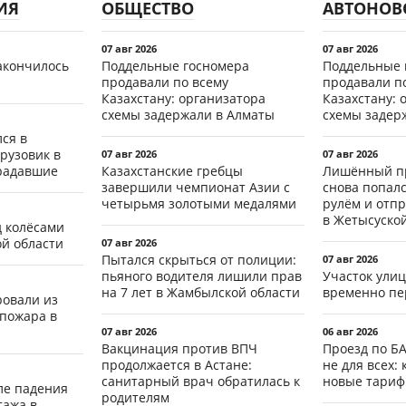
ИЯ
ОБЩЕСТВО
АВТОНОВ
07 авг 2026
07 авг 2026
акончилось
Поддельные госномера
Поддельные 
продавали по всему
продавали п
Казахстану: организатора
Казахстану: 
схемы задержали в Алматы
схемы задер
ся в
рузовик в
07 авг 2026
07 авг 2026
традавшие
Казахстанские гребцы
Лишённый пр
завершили чемпионат Азии с
снова попал
четырьмя золотыми медалями
рулём и отп
в Жетысуско
д колёсами
ой области
07 авг 2026
Пытался скрыться от полиции:
07 авг 2026
пьяного водителя лишили прав
Участок ули
на 7 лет в Жамбылской области
временно пе
ровали из
 пожара в
07 авг 2026
06 авг 2026
Вакцинация против ВПЧ
Проезд по Б
продолжается в Астане:
не для всех: 
санитарный врач обратилась к
новые тари
ле падения
родителям
тажа в