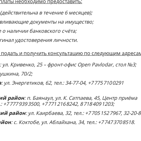
платы необходимо предоставить:
(действительна в течение 6 месяцев);
вливающие документы на имущество;
 о наличии банковского счёта;
гинал удостоверения личности.
подать и получить консультацию по следующим адреса
: ул. Кривенко, 25 – фронт-офис Open Pavlodar, стол №3;
Пушкина, 70/2;
з
: ул. Энергетиков, 62, тел.: 34-77-04, +7 775 710 0291
ий район
: п. Баянаул, ул. К. Сатпаева, 45, Центр приёма
: +7 777 939 3500, +7 771 216 8242, 8 718 409 1203;
кий район
: ул. Каирбаева, 32, тел.: +7 705 152 7967, 32-20-8
айон
: с. Коктобе, ул. Аблайхана, 34, тел.: +7 747 370 8518.