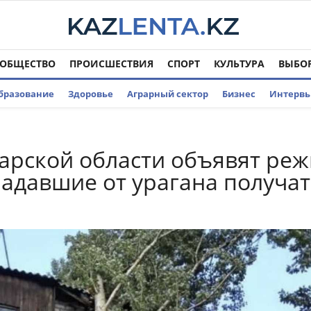
ОБЩЕСТВО
ПРОИСШЕСТВИЯ
СПОРТ
КУЛЬТУРА
ВЫБО
бразование
Здоровье
Аграрный сектор
Бизнес
Интерв
арской области объявят ре
радавшие от урагана получат