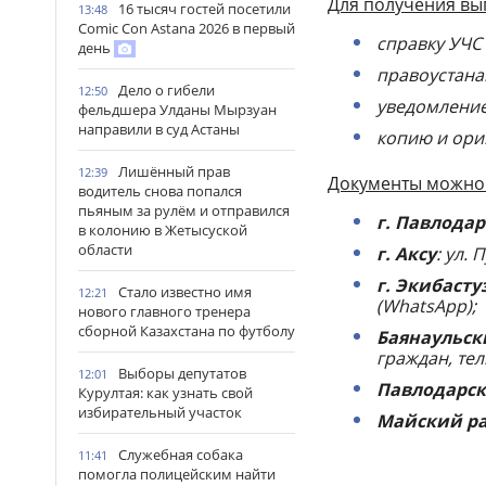
Для получения вы
16 тысяч гостей посетили
13:48
Comic Con Astana 2026 в первый
справку УЧС 
день
правоустана
Дело о гибели
12:50
уведомление
фельдшера Улданы Мырзуан
направили в суд Астаны
копию и ори
Лишённый прав
12:39
Документы можно 
водитель снова попался
пьяным за рулём и отправился
г. Павлодар
в колонию в Жетысуской
области
г. Аксу
: ул. 
г. Экибасту
Стало известно имя
12:21
(WhatsApp);
нового главного тренера
сборной Казахстана по футболу
Баянаульск
граждан, тел.
Выборы депутатов
12:01
Павлодарс
Курултая: как узнать свой
избирательный участок
Майский р
Служебная собака
11:41
помогла полицейским найти