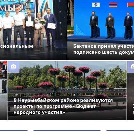
ессиональным
Бектенов принял участи
подписано шесть доку
В Наурызбайском районе реализуются
проекты по программе «Бюджет
народного участия»