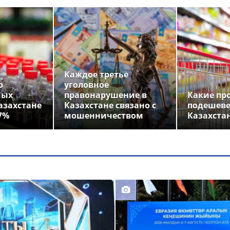
Каждое третье
о
уголовное
ных
правонарушение в
Какие пр
азахстане
Казахстане связано с
подешеве
7%
мошенничеством
Казахста