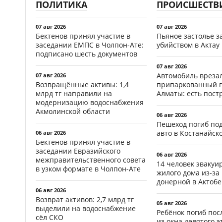
ПОЛИТИКА
ПРОИСШЕСТВ
07 авг 2026
07 авг 2026
Бектенов принял участие в
Пьяное застолье з
заседании ЕМПС в Чолпон-Ате:
убийством в Актау
подписано шесть документов
07 авг 2026
Автомобиль врезал
07 авг 2026
Возвращённые активы: 1,4
припаркованный г
млрд тг направили на
Алматы: есть пос
модернизацию водоснабжения
Акмолинской области
06 авг 2026
Пешеход погиб по
авто в Костанайск
06 авг 2026
Бектенов принял участие в
заседании Евразийского
06 авг 2026
межправительственного совета
14 человек эвакуи
в узком формате в Чолпон-Ате
жилого дома из-за
донерной в Актобе
06 авг 2026
Возврат активов: 2,7 млрд тг
05 авг 2026
выделили на водоснабжение
Ребёнок погиб пос
сёл СКО
из окна девятого э