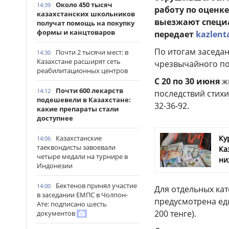
Около 450 тысяч
14:39
работу по оценк
казахстанских школьников
выезжают специ
получат помощь на покупку
формы и канцтоваров
передает
kazlent
По итогам заседа
Почти 2 тысячи мест: в
14:30
Казахстане расширят сеть
чрезвычайного пол
реабилитационных центров
С 20 по 30 июня
жи
Почти 600 лекарств
14:12
последствий стихи
подешевели в Казахстане:
32-36-92.
какие препараты стали
доступнее
Ку
Казахстанские
14:06
таеквондисты завоевали
Ка
четыре медали на турнире в
ни
Индонезии
Бектенов принял участие
14:00
Для отдельных кат
в заседании ЕМПС в Чолпон-
предусмотрена ед
Ате: подписано шесть
200 тенге).
документов