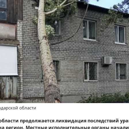
одарской области
области продолжается ликвидация последствий ура
на регион. Местные исполнительные органы начали