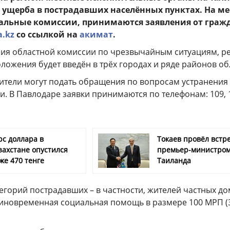
е ущерба в пострадавших населённых пунктах. На ме
альные комиссии, принимаются заявления от граж
a.kz
со ссылкой на
акимат
.
ния областной комиссии по чрезвычайным ситуациям, 
ожения будет введён в трёх городах и ряде районов об
тели могут подать обращения по вопросам устранения
и. В Павлодаре заявки принимаются по телефонам: 109, 
рс доллара в
Токаев провёл встре
захстане опустился
премьер-министро
же 470 тенге
Таиланда
егорий пострадавших – в частности, жителей частных до
иновременная социальная помощь в размере 100 МРП (