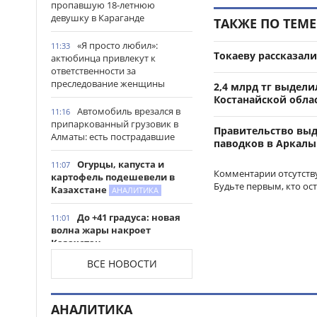
пропавшую 18-летнюю
девушку в Караганде
ТАКЖЕ ПО ТЕМЕ
«Я просто любил»:
11:33
Токаеву рассказал
актюбинца привлекут к
ответственности за
преследование женщины
2,4 млрд тг выдел
Костанайской обла
Автомобиль врезался в
11:16
припаркованный грузовик в
Правительство выд
Алматы: есть пострадавшие
паводков в Аркалы
Огурцы, капуста и
11:07
Комментарии отсутств
картофель подешевели в
Будьте первым, кто ос
Казахстане
АНАЛИТИКА
До +41 градуса: новая
11:01
волна жары накроет
Казахстан
ВСЕ НОВОСТИ
Архивистов и IT-
10:45
специалистов в Казахстане
могут включить в программу
АНАЛИТИКА
господдержки для работы в