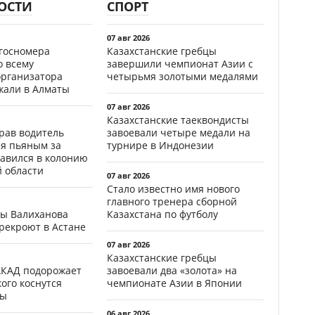
ОСТИ
СПОРТ
07 авг 2026
госномера
Казахстанские гребцы
о всему
завершили чемпионат Азии с
организатора
четырьмя золотыми медалями
жали в Алматы
07 авг 2026
Казахстанские таеквондисты
ав водитель
завоевали четыре медали на
ся пьяным за
турнире в Индонезии
равился в колонию
й области
07 авг 2026
Стало известно имя нового
главного тренера сборной
цы Валиханова
Казахстана по футболу
рекроют в Астане
07 авг 2026
Казахстанские гребцы
АКАД подорожает
завоевали два «золота» на
кого коснутся
чемпионате Азии в Японии
фы
06 авг 2026