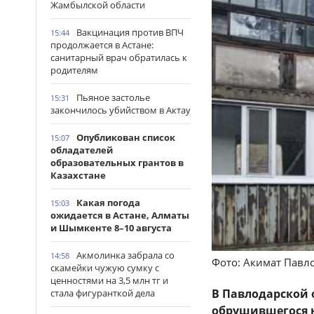
Жамбылской области
Вакцинация против ВПЧ
15:44
продолжается в Астане:
санитарный врач обратилась к
родителям
Пьяное застолье
15:31
закончилось убийством в Актау
Опубликован список
15:07
обладателей
образовательных грантов в
Казахстане
Какая погода
15:03
ожидается в Астане, Алматы
и Шымкенте 8–10 августа
Акмолинка забрала со
14:58
Фото: Акимат Павл
скамейки чужую сумку с
ценностями на 3,5 млн тг и
В Павлодарской 
стала фигуранткой дела
обрушившегося 