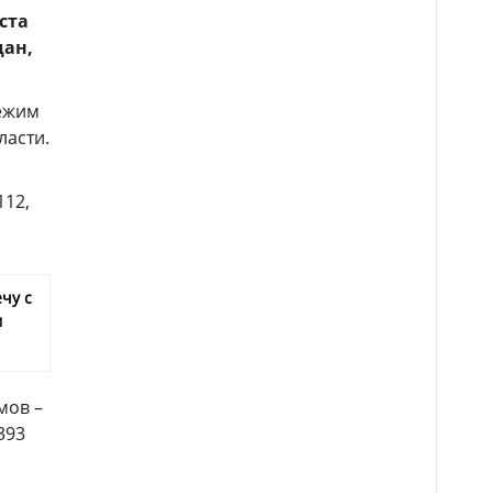
ста
дан,
режим
ласти.
112,
чу с
м
мов –
393