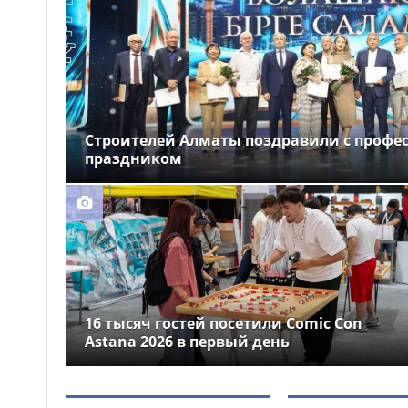
народного участия»
Забрались на телевышку
09:47
и не смогли спуститься: двух
мальчиков спасли в ВКО
Казахстанские гребцы
09:36
завоевали два «золота» на
Строителей Алматы поздравили с проф
чемпионате Азии в Японии
праздником
16 тысяч гостей посетили Comic Con
Astana 2026 в первый день