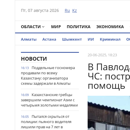
Пт, 07 августа 2026
Ru
Kz
ОБЛАСТИ
МИР
ПОЛИТИКА
ЭКОНОМИКА
Алматы
Астана
Шымкент
ИИ
Криминал
О
20-06-2025, 18:23
НОВОСТИ
В Павлод
Поддельные госномера
16:13
ЧС: пост
продавали по всему
Казахстану: организатора
помощь
схемы задержали в Алматы
Казахстанские гребцы
16:09
завершили чемпионат Азии с
четырьмя золотыми медалями
Пытался скрыться от
16:05
полиции: пьяного водителя
лишили прав на 7 лет в