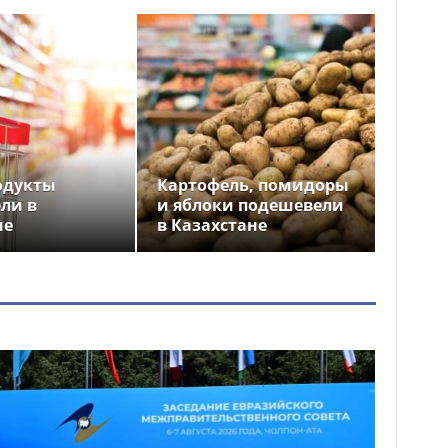
одукты
Картофель, помидоры
ли в
и яблоки подешевели
не
в Казахстане