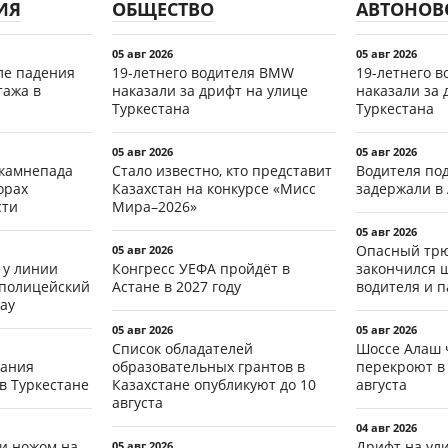
ИЯ
ОБЩЕСТВО
АВТОНОВ
05 авг 2026
05 авг 2026
ле падения
19-летнего водителя BMW
19-летнего 
тажа в
наказали за дрифт на улице
наказали за 
Туркестана
Туркестана
05 авг 2026
05 авг 2026
 камнепада
Стало известно, кто представит
Водителя по
орах
Казахстан на конкурсе «Мисс
задержали в
сти
Мира–2026»
05 авг 2026
Опасный трю
05 авг 2026
 у линии
Конгресс УЕФА пройдёт в
закончился 
 полицейский
Астане в 2027 году
водителя и 
ау
05 авг 2026
05 авг 2026
Список обладателей
Шоссе Алаш 
тания
образовательных грантов в
перекроют в 
в Туркестане
Казахстане опубликуют до 10
августа
августа
04 авг 2026
ли ножом на
Дрифт на ул
05 авг 2026