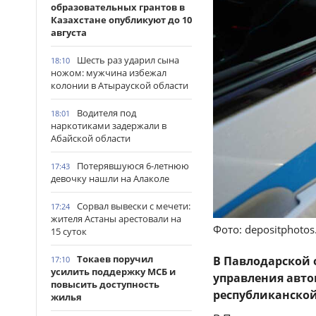
образовательных грантов в
Казахстане опубликуют до 10
августа
Шесть раз ударил сына
18:10
ножом: мужчина избежал
колонии в Атырауской области
Водителя под
18:01
наркотиками задержали в
Абайской области
Потерявшуюся 6-летнюю
17:43
девочку нашли на Алаколе
Сорвал вывески с мечети:
17:24
жителя Астаны арестовали на
Фото: depositphoto
15 суток
Токаев поручил
В Павлодарской
17:10
усилить поддержку МСБ и
управления авто
повысить доступность
республиканской
жилья