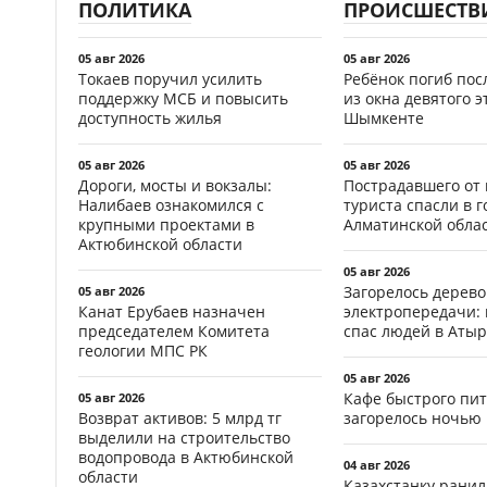
ПОЛИТИКА
ПРОИСШЕСТВ
05 авг 2026
05 авг 2026
Токаев поручил усилить
Ребёнок погиб пос
поддержку МСБ и повысить
из окна девятого э
доступность жилья
Шымкенте
05 авг 2026
05 авг 2026
Дороги, мосты и вокзалы:
Пострадавшего от
Налибаев ознакомился с
туриста спасли в г
крупными проектами в
Алматинской обла
Актюбинской области
05 авг 2026
Загорелось дерево
05 авг 2026
Канат Ерубаев назначен
электропередачи:
председателем Комитета
спас людей в Атыр
геологии МПС РК
05 авг 2026
Кафе быстрого пи
05 авг 2026
Возврат активов: 5 млрд тг
загорелось ночью 
выделили на строительство
водопровода в Актюбинской
04 авг 2026
области
Казахстанку рани