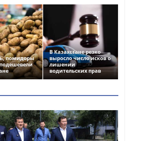
В Казахстане резко
ь, помидоры
выросло число исков о
 подешевели
лишении
ане
водительских прав