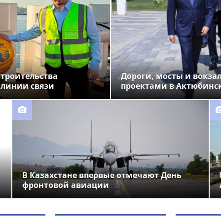
строительства
Дороги, мосты и вокза
 линии связи
проектами в Актюбинс
В Казахстане впервые отмечают День
фронтовой авиации