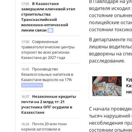
В Павлодаре на ул
В Казахстане
17:05
водителя исходил 
завершили ключевой этап
строительства
состояние опьянен
Транскаспийской
полицейские остан
волоконно-оптической
состоянии токсик
линии связи
В департаменте п
Современные
17:00
лишены водительс
травматологические центры
откроют во всех регионах
водворены на спе
Казахстана до 2027 года
расследование.
Производство
16:45
безалкогольных напитков в
Ку
Казахстане выросло на 17%
Ка
АНАЛИТИКА
ни
Незаконные кредиты
16:37
почти на 2 млрд тг: 21
участника ОПГ осудили в
С начала проведен
Казахстане
тысяч нарушений 
несоблюдения пра
Почти 20 млн тонн
16:26
кормов заготовили в
состоянии опьянен