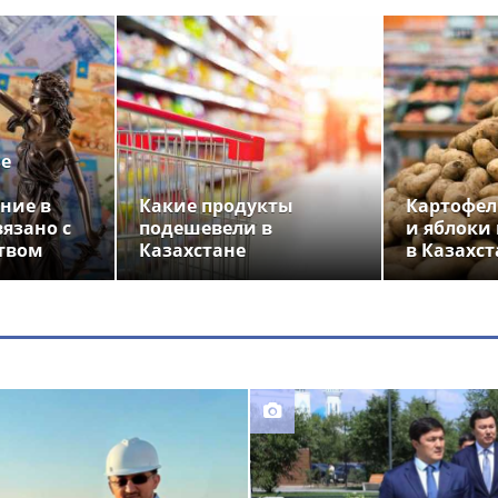
ье
ние в
Какие продукты
Картофел
вязано с
подешевели в
и яблоки
твом
Казахстане
в Казахст