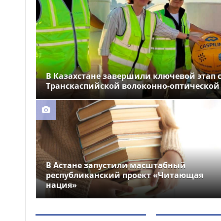
устроили праздник для
крокодила
Почти 12 тысяч км
12:26
электросетей отремонтировали
в Казахстане
В Казахстане завершили ключевой этап 
Транскаспийской волоконно-оптической
В Астане запустили масштабный
республиканский проект «Читающая
нация»