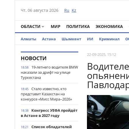
Чт, 06 августа 2026
Ru
Kz
ОБЛАСТИ
МИР
ПОЛИТИКА
ЭКОНОМИКА
Алматы
Астана
Шымкент
ИИ
Криминал
О
22-09-2025, 15:12
НОВОСТИ
Водителе
19-летнего водителя BMW
18:58
опьянени
наказали за дрифт на улице
Туркестана
Павлода
Стало известно, кто
18:45
представит Казахстан на
конкурсе «Мисс Мира–2026»
Конгресс УЕФА пройдёт
18:38
в Астане в 2027 году
Список обладателей
18:21