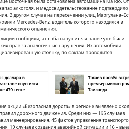
ице Восточная была остановлена автомашина Kia Rio. От
запах алкоголя, и медосвидетельствование подтвердило
ия. В другом случае на пересечении улиц Маргулана–Ес
овили Mercedes-Benz, водитель которого находился в
оманического опьянения.
олиции сообщили, что оба нарушителя ранее уже были
ких прав за аналогичные нарушения. Их автомобили
циализированную стоянку, по фактам проводится
рс доллара в
Токаев провёл встре
захстане опустился
премьер-министро
же 470 тенге
Таиланда
ия акции «Безопасная дорога» в регионе выявлено окол
правил дорожного движения. Среди них — 195 случаев
вил маневрирования, 45 фактов управления транспорто
ия, 19 случаев создания аварийной ситуации и 16 – вые