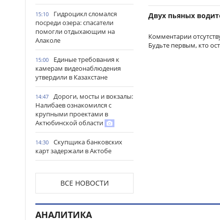
Гидроцикл сломался
15:10
Двух пьяных водит
посреди озера: спасатели
помогли отдыхающим на
Комментарии отсутств
Алаколе
Будьте первым, кто ос
Единые требования к
15:00
камерам видеонаблюдения
утвердили в Казахстане
Дороги, мосты и вокзалы:
14:47
Налибаев ознакомился с
крупными проектами в
Актюбинской области
Скупщика банковских
14:30
карт задержали в Актобе
В Астане запустили
14:22
масштабный республиканский
ВСЕ НОВОСТИ
проект «Читающая нация»
Иностранных подростков
14:14
АНАЛИТИКА
спасли в горах Алматинской