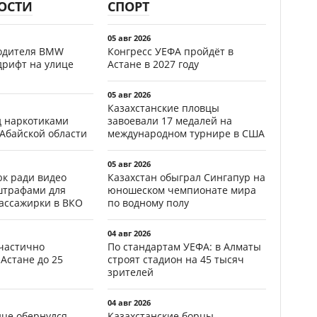
ОСТИ
СПОРТ
05 авг 2026
водителя BMW
Конгресс УЕФА пройдёт в
дрифт на улице
Астане в 2027 году
05 авг 2026
Казахстанские пловцы
д наркотиками
завоевали 17 медалей на
 Абайской области
международном турнире в США
05 авг 2026
к ради видео
Казахстан обыграл Сингапур на
штрафами для
юношеском чемпионате мира
пассажирки в ВКО
по водному полу
04 авг 2026
частично
По стандартам УЕФА: в Алматы
Астане до 25
строят стадион на 45 тысяч
зрителей
04 авг 2026
ице обернулся
Казахстанские борцы