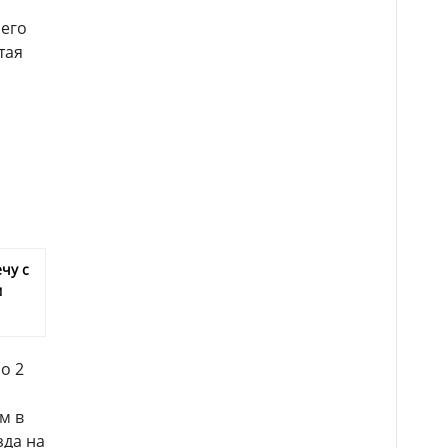
 его
тая
чу с
м
о 2
м в
зда на