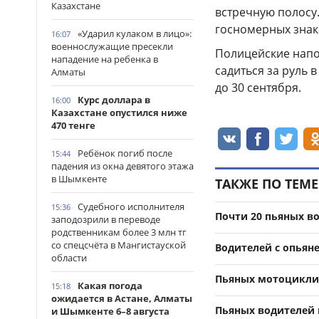
Казахстане
встречную полосу
госномерных знак
«Ударил кулаком в лицо»:
16:07
военнослужащие пресекли
Полицейские напо
нападение на ребенка в
садиться за руль 
Алматы
до 30 сентября.
Курс доллара в
16:00
Казахстане опустился ниже
470 тенге
Ребёнок погиб после
15:44
падения из окна девятого этажа
в Шымкенте
ТАКЖЕ ПО ТЕМЕ
Судебного исполнителя
15:36
Почти 20 пьяных в
заподозрили в переводе
родственникам более 3 млн тг
со спецсчёта в Мангистауской
Водителей с опьян
области
Пьяных мотоциклис
Какая погода
15:18
ожидается в Астане, Алматы
Пьяных водителей 
и Шымкенте 6–8 августа