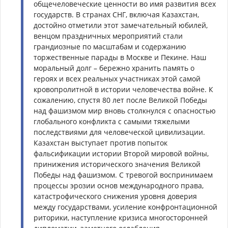
общечеловеческие ценности во имя развития всех
государств. В странах СНГ, включая Казахстан,
достойно отметили этот замечательный юбилей,
венцом праздничных мероприятий стали
грандиозные по масштабам и содержанию
торжественные парады в Москве и Пекине. Наш
моральный долг – бережно хранить память о
героях и всех реальных участниках этой самой
кровопролитной в истории человечества войне. К
сожалению, спустя 80 лет после Великой Победы
над фашизмом мир вновь столкнулся с опасностью
глобального конфликта с самыми тяжелыми
последствиями для человеческой цивилизации.
Казахстан выступает против попыток
фальсификации истории Второй мировой войны,
принижения исторического значения Великой
Победы над фашизмом. С тревогой воспринимаем
процессы эрозии основ международного права,
катастрофического снижения уровня доверия
между государствами, усиление конфронтационной
риторики, наступление кризиса многосторонней