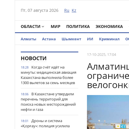
Пт, 07 августа 2026
Ru
Kz
ОБЛАСТИ
МИР
ПОЛИТИКА
ЭКОНОМИКА
Алматы
Астана
Шымкент
ИИ
Криминал
О
17-10-2025, 17:04
НОВОСТИ
Алматин
Когда счёт идёт на
18:28
ограниче
минуты: медицинская авиация
Казахстана выполнила более
велогонк
1300 вылетов за семь месяцев
В Казахстане утвердили
18:06
перечень территорий для
поиска новых месторождений
нефти и газа
Дроны и система
18:01
«Қорғау»: полиция усилила