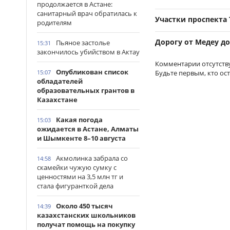
продолжается в Астане:
санитарный врач обратилась к
Участки проспекта 
родителям
Дорогу от Медеу д
Пьяное застолье
15:31
закончилось убийством в Актау
Комментарии отсутств
Опубликован список
Будьте первым, кто ос
15:07
обладателей
образовательных грантов в
Казахстане
Какая погода
15:03
ожидается в Астане, Алматы
и Шымкенте 8–10 августа
Акмолинка забрала со
14:58
скамейки чужую сумку с
ценностями на 3,5 млн тг и
стала фигуранткой дела
Около 450 тысяч
14:39
казахстанских школьников
получат помощь на покупку