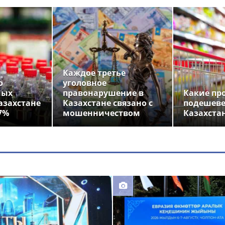
Каждое третье
о
уголовное
ных
правонарушение в
Какие пр
азахстане
Казахстане связано с
подешеве
7%
мошенничеством
Казахста