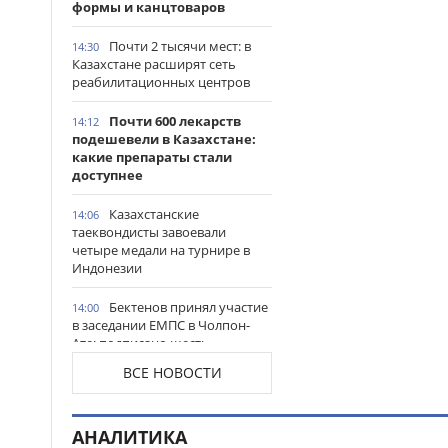
формы и канцтоваров
Почти 2 тысячи мест: в
14:30
Казахстане расширят сеть
реабилитационных центров
Почти 600 лекарств
14:12
подешевели в Казахстане:
какие препараты стали
доступнее
Казахстанские
14:06
таеквондисты завоевали
четыре медали на турнире в
Индонезии
Бектенов принял участие
14:00
в заседании ЕМПС в Чолпон-
Ате: подписано шесть
документов
ВСЕ НОВОСТИ
16 тысяч гостей посетили
13:48
Comic Con Astana 2026 в первый
АНАЛИТИКА
день