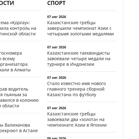
ОСТИ
СПОРТ
07 авг 2026
ема «Қорғау»:
Казахстанские гребцы
лила контроль на
завершили чемпионат Азии с
тинской области
четырьмя золотыми медалями
07 авг 2026
госномера
Казахстанские таеквондисты
о всему
завоевали четыре медали на
организатора
турнире в Индонезии
жали в Алматы
07 авг 2026
Стало известно имя нового
ав водитель
главного тренера сборной
ся пьяным за
Казахстана по футболу
равился в колонию
й области
07 авг 2026
Казахстанские гребцы
завоевали два «золота» на
цы Валиханова
чемпионате Азии в Японии
рекроют в Астане
06 авг 2026