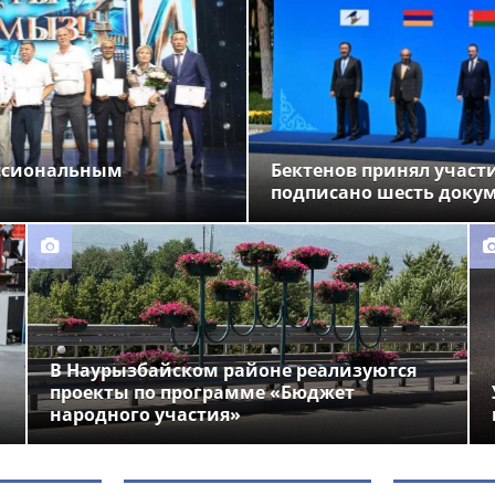
ессиональным
Бектенов принял участи
подписано шесть доку
В Наурызбайском районе реализуются
проекты по программе «Бюджет
народного участия»