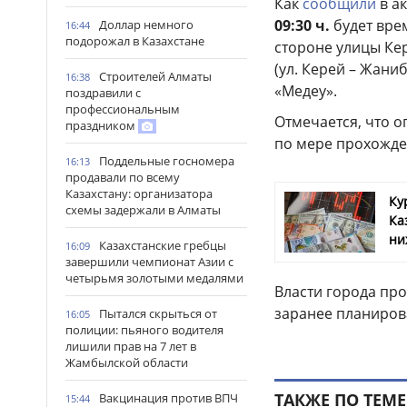
Как
сообщили
в а
09:30 ч.
будет вре
Доллар немного
16:44
подорожал в Казахстане
стороне улицы Кере
(ул. Керей – Жани
Строителей Алматы
16:38
«Медеу».
поздравили с
профессиональным
Отмечается, что 
праздником
по мере прохожде
Поддельные госномера
16:13
продавали по всему
Казахстану: организатора
Ку
схемы задержали в Алматы
Ка
ни
Казахстанские гребцы
16:09
завершили чемпионат Азии с
четырьмя золотыми медалями
Власти города про
заранее планиров
Пытался скрыться от
16:05
полиции: пьяного водителя
лишили прав на 7 лет в
Жамбылской области
ТАКЖЕ ПО ТЕМЕ
Вакцинация против ВПЧ
15:44