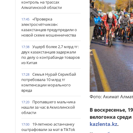
контроль на трассах
Алматинской области
«Проверка
17:45
электросчётчиков»:
казахстанцев предупредили о
новой схеме мошенничества
Ущерб более 2,7 млрд тг:
17:38
двух казахстанцев задержали
по делу о контрабанде товаров
из Китая
Семья Нурай Серикбай
17:28
потребовала 10 млрд тг
компенсации морального
вреда
Фото: Акимат Алма
Пропавшего мальчика
17:20
нашли за час в Акмолинской
В воскресенье, 
области
велогонка среди 
kazlenta.kz
.
19-летнюю астанчанку
17:00
оштрафовали за мат в TikTok