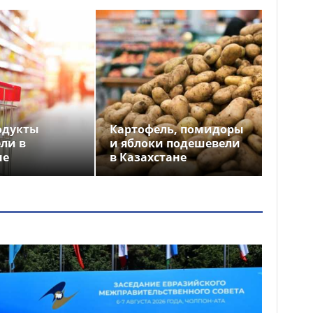
одукты
Картофель, помидоры
ли в
и яблоки подешевели
не
в Казахстане