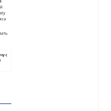
о
ой
aty
кса
вать
чу с
м