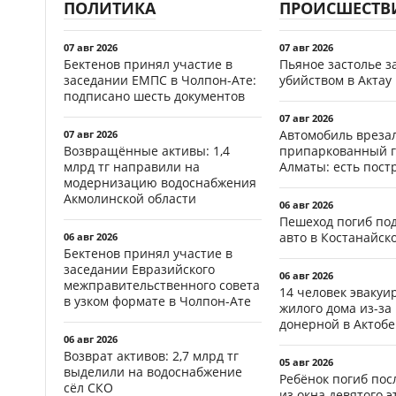
ПОЛИТИКА
ПРОИСШЕСТВ
07 авг 2026
07 авг 2026
Бектенов принял участие в
Пьяное застолье з
заседании ЕМПС в Чолпон-Ате:
убийством в Актау
подписано шесть документов
07 авг 2026
Автомобиль врезал
07 авг 2026
Возвращённые активы: 1,4
припаркованный г
млрд тг направили на
Алматы: есть пос
модернизацию водоснабжения
Акмолинской области
06 авг 2026
Пешеход погиб по
авто в Костанайск
06 авг 2026
Бектенов принял участие в
заседании Евразийского
06 авг 2026
межправительственного совета
14 человек эвакуи
в узком формате в Чолпон-Ате
жилого дома из-за
донерной в Актобе
06 авг 2026
Возврат активов: 2,7 млрд тг
05 авг 2026
выделили на водоснабжение
Ребёнок погиб пос
сёл СКО
из окна девятого э