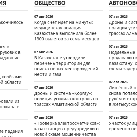
ИЯ
ОБЩЕСТВО
АВТОНОВ
07 авг 2026
07 авг 2026
акончилось
Когда счёт идёт на минуты:
Дроны и сист
медицинская авиация
полиция уси
Казахстана выполнила более
трассах Алма
1300 вылетов за семь месяцев
ся в
07 авг 2026
рузовик в
Поддельные 
07 авг 2026
традавшие
В Казахстане утвердили
продавали п
перечень территорий для
Казахстану: 
поиска новых месторождений
схемы задер
нефти и газа
д колёсами
ой области
07 авг 2026
Лишённый пр
07 авг 2026
Дроны и система «Қорғау»:
снова попал
полиция усилила контроль на
рулём и отп
ровали из
трассах Алматинской области
в Жетысуско
 пожара в
07 авг 2026
07 авг 2026
«Проверка электросчётчиков»:
Участок ули
казахстанцев предупредили о
временно пе
ле падения
новой схеме мошенничества
тажа в