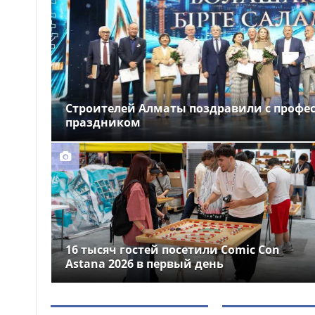
«Я просто любил»:
11:33
актюбинца привлекут к
ответственности за
преследование женщины
Автомобиль врезался в
11:16
припаркованный грузовик в
Алматы: есть пострадавшие
Строителей Алматы поздравили с проф
праздником
16 тысяч гостей посетили Comic Con
Astana 2026 в первый день