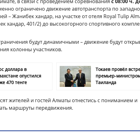
кимате, в связи с проведением соревнования
с 08:00 ч. д
менно ограничено движение автотранспорта по западн
й – Жанибек хандар, на участке от отеля Royal Tulip Alm
бек хандар, 401/2) до высокогорного спортивного компле
ограничения будут динамичными – движение будут откры
ния колонны участников.
рс доллара в
Токаев провёл встре
захстане опустился
премьер-министро
же 470 тенге
Таиланда
сят жителей и гостей Алматы отнестись с пониманием и
ать маршруты передвижения.