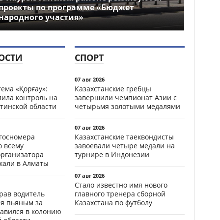
проекты по программе «Бюджет
народного участия»
ОСТИ
СПОРТ
07 авг 2026
ема «Қорғау»:
Казахстанские гребцы
лила контроль на
завершили чемпионат Азии с
тинской области
четырьмя золотыми медалями
07 авг 2026
госномера
Казахстанские таеквондисты
о всему
завоевали четыре медали на
организатора
турнире в Индонезии
жали в Алматы
07 авг 2026
Стало известно имя нового
ав водитель
главного тренера сборной
ся пьяным за
Казахстана по футболу
равился в колонию