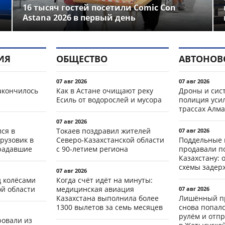
16 тысяч гостей посетили Comic Con
Astana 2026 в первый день
ИЯ
ОБЩЕСТВО
АВТОНОВ
07 авг 2026
07 авг 2026
акончилось
Как в Астане очищают реку
Дроны и сист
Есиль от водорослей и мусора
полиция уси
трассах Алма
07 авг 2026
ся в
Токаев поздравил жителей
07 авг 2026
рузовик в
Северо-Казахстанской области
Поддельные 
традавшие
с 90-летием региона
продавали п
Казахстану: 
схемы задер
07 авг 2026
д колёсами
Когда счёт идёт на минуты:
ой области
медицинская авиация
07 авг 2026
Казахстана выполнила более
Лишённый пр
1300 вылетов за семь месяцев
снова попал
рулём и отп
ровали из