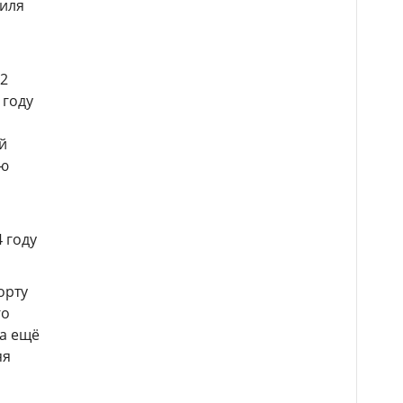
тиля
12
 году
й
ью
4 году
орту
го
да ещё
яя