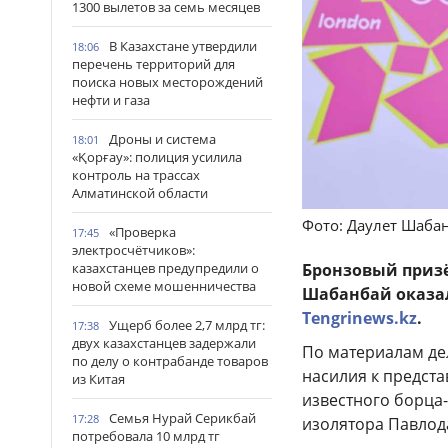
1300 вылетов за семь месяцев
В Казахстане утвердили
18:06
перечень территорий для
поиска новых месторождений
нефти и газа
Дроны и система
18:01
«Қорғау»: полиция усилила
контроль на трассах
Алматинской области
Фото: Даулет Шабан
«Проверка
17:45
электросчётчиков»:
казахстанцев предупредили о
Бронзовый призё
новой схеме мошенничества
Шабанбай оказал
Tengrinews.kz
.
Ущерб более 2,7 млрд тг:
17:38
двух казахстанцев задержали
По материалам дел
по делу о контрабанде товаров
насилия к предста
из Китая
известного борца-
Семья Нурай Серикбай
17:28
изолятора Павлод
потребовала 10 млрд тг