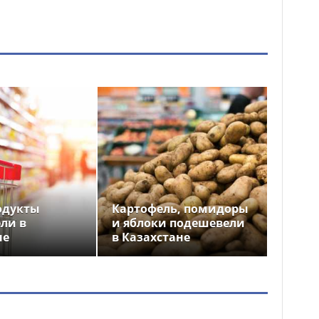
одукты
Картофель, помидоры
ли в
и яблоки подешевели
не
в Казахстане