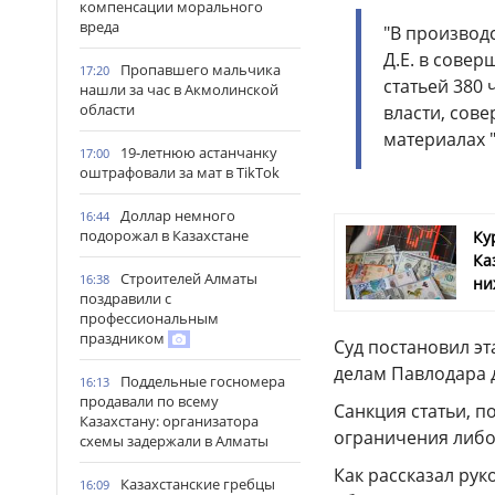
компенсации морального
вреда
"В производ
Д.Е. в сове
Пропавшего мальчика
17:20
статьей 380
нашли за час в Акмолинской
области
власти, сове
материалах 
19-летнюю астанчанку
17:00
оштрафовали за мат в TikTok
Доллар немного
16:44
подорожал в Казахстане
Ку
Ка
Строителей Алматы
16:38
ни
поздравили с
профессиональным
праздником
Суд постановил э
делам Павлодара д
Поддельные госномера
16:13
продавали по всему
Санкция статьи, п
Казахстану: организатора
ограничения либо
схемы задержали в Алматы
Как рассказал ру
Казахстанские гребцы
16:09