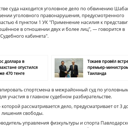
стве суда находится уголовное дело по обвинению Шаб
ршении уголовного правонарушения, предусмотренного
 частью 4 пунктом 1 УК "Применение насилия к представ
ршённое в отношении двух и более лиц", — говорится в
"Судебного кабинета".
рс доллара в
Токаев провёл встре
захстане опустился
премьер-министро
же 470 тенге
Таиланда
тапировать спортсмена в межрайонный суд по уголовны
ля участия в главном судебном разбирательстве.
о которой рассматривается дело, предусматривает от 3 до
 лишения свободы.
ководитель управления физкультуры и спорта Павлодарск