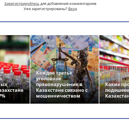
Зарегистрируйтесь
для добавления комментариев
Уже зарегистрированы?
Вход
Каждое третье
о
уголовное
ных
правонарушение в
Какие пр
азахстане
Казахстане связано с
подешеве
7%
мошенничеством
Казахста