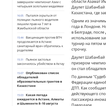
области Азамат И
завершили чемпионат Азии с
четырьмя золотыми медалями
Даулет Шабанбай 
Казахстана, где з
Пытался скрыться от
16:05
полиции: пьяного водителя
Одним из значимы
лишили прав на 7 лет в
года в Лондоне. Н
Жамбылской области
в Белграде, посл
Вакцинация против ВПЧ
использование за
15:44
продолжается в Астане:
турнир на пятом м
санитарный врач обратилась к
строчку.
родителям
Даулет Шабанбай 
Пьяное застолье
15:31
призером чемпионат
закончилось убийством в Актау
он стал обладател
Опубликован список
15:07
По данным "Судебн
обладателей
образовательных грантов в
Федерации единоб
Казахстане
ДТП. Как сообщае
действующего спор
Какая погода
15:03
пассажирка инома
ожидается в Астане, Алматы
и Шымкенте 8–10 августа
Павлодаре.