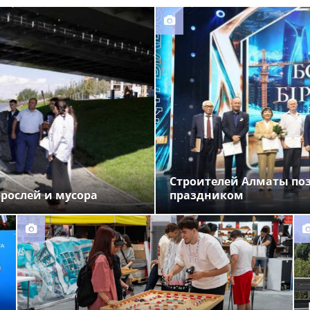
Строителей Алматы по
орослей и мусора
праздником