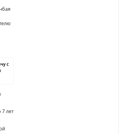
анбая
ителю
чу с
м
м
 7 лет
ой