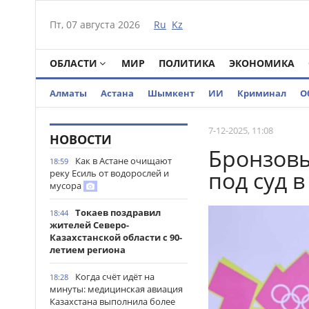
Пт, 07 августа 2026
Ru
Kz
ОБЛАСТИ
МИР
ПОЛИТИКА
ЭКОНОМИКА
Алматы
Астана
Шымкент
ИИ
Криминал
О
7-12-2025, 11:08
НОВОСТИ
Бронзов
Как в Астане очищают
18:59
под суд 
реку Есиль от водорослей и
мусора
Токаев поздравил
18:44
жителей Северо-
Казахстанской области с 90-
летием региона
Когда счёт идёт на
18:28
минуты: медицинская авиация
Казахстана выполнила более