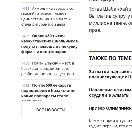
Акмолинка забрала со
Тогда Шабанбай з
14:58
скамейки чужую сумку с
Выплатив супругу
ценностями на 3,5 млн тг и
миллиона тенге, о
стала фигуранткой дела
прав.
Около 450 тысяч
14:39
казахстанских школьников
получат помощь на покупку
формы и канцтоваров
ТАКЖЕ ПО ТЕМЕ
Почти 2 тысячи мест: в
14:30
Казахстане расширят сеть
За пытки над закл
реабилитационных центров
военнослужащих Н
Почти 600 лекарств
14:12
Нападение на аким
подешевели в Казахстане:
осудили в Алматы
какие препараты стали
доступнее
Призер Олимпийски
ВСЕ НОВОСТИ
Казахстанские
14:06
таеквондисты завоевали
Комментарии отсутств
четыре медали на турнире в
Будьте первым, кто ос
Индонезии