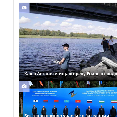
Выборы депутатов
12:01
Курултая: как узнать свой
избирательный участок
Служебная собака
11:41
помогла полицейским найти
пропавшую 18-летнюю
девушку в Караганде
Как в Астане очищают реку Есиль от вод
Бектенов принял участие в заседании