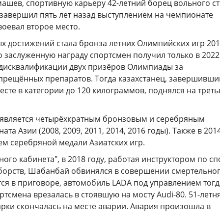
машев, спортивную карьеру 42-летний борец вольного с
завершил пять лет назад выступлением на чемпионате
авоевал второе место.
х достижений стала бронза летних Олимпийских игр 20
о заслуженную награду спортсмен получил только в 2022
е дисквалификации двух призёров Олимпиады за
прещённых препаратов. Тогда казахстанец, завершивши
есте в категории до 120 килограммов, поднялся на трет
является четырёхкратным бронзовым и серебряным
а Азии (2008, 2009, 2011, 2014, 2016 годы). Также в 201
ем серебряной медали Азиатских игр.
ого кабинета", в 2018 году, работая инструктором по сп
орств, Шабанбай обвинялся в совершении смертельно
тся в приговоре, автомобиль LADA под управлением тог
тсмена врезалась в стоявшую на мосту Audi-80. 51-летн
рки скончалась на месте аварии. Авария произошла в