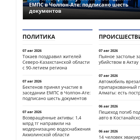
ЕМПС в Чолпон-Ате: подписано шесть
документов
ПОЛИТИКА
ПРОИСШЕСТВ
07 авг 2026
07 авг 2026
Токаев поздравил жителей
Пьяное застолье з
Северо-Казахстанской области
убийством в Актау
с 90-летием региона
07 авг 2026
Автомобиль врезал
07 авг 2026
Бектенов принял участие в
припаркованный г
заседании ЕМПС в Чолпон-Ате:
Алматы: есть пос
подписано шесть документов
06 авг 2026
Пешеход погиб по
07 авг 2026
Возвращённые активы: 1,4
авто в Костанайск
млрд тг направили на
модернизацию водоснабжения
06 авг 2026
Акмолинской области
14 человек эвакуи