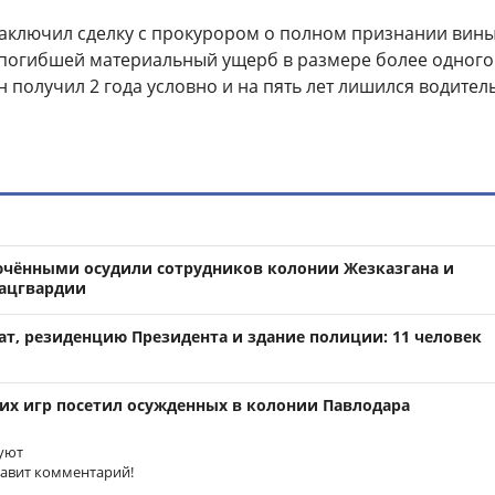
аключил сделку с прокурором о полном признании вины
 погибшей материальный ущерб в размере более одного
н получил 2 года условно и на пять лет лишился водител
ючёнными осудили сотрудников колонии Жезказгана и
ацгвардии
ат, резиденцию Президента и здание полиции: 11 человек
х игр посетил осужденных в колонии Павлодара
уют
тавит комментарий!