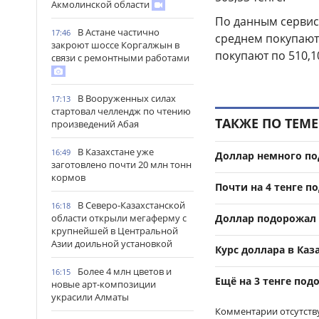
Акмолинской области
По данным сервис
В Астане частично
17:46
среднем покупают п
закроют шоссе Коргалжын в
покупают по 510,1
связи с ремонтными работами
В Вооруженных силах
17:13
стартовал челлендж по чтению
ТАКЖЕ ПО ТЕМЕ
произведений Абая
В Казахстане уже
16:49
Доллар немного по
заготовлено почти 20 млн тонн
кормов
Почти на 4 тенге п
В Северо-Казахстанской
16:18
Доллар подорожал 
области открыли мегаферму с
крупнейшей в Центральной
Азии доильной установкой
Курс доллара в Каз
Более 4 млн цветов и
16:15
Ещё на 3 тенге под
новые арт-композиции
украсили Алматы
Комментарии отсутств