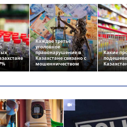
Каждое третье
о
уголовное
ных
правонарушение в
Какие пр
азахстане
Казахстане связано с
подешеве
7%
мошенничеством
Казахста