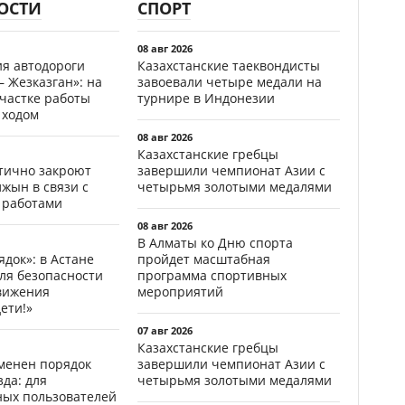
ОСТИ
СПОРТ
08 авг 2026
ия автодороги
Казахстанские таеквондисты
 Жезказган»: на
завоевали четыре медали на
участке работы
турнире в Индонезии
 ходом
08 авг 2026
Казахстанские гребцы
стично закроют
завершили чемпионат Азии с
жын в связи с
четырьмя золотыми медалями
 работами
08 авг 2026
В Алматы ко Дню спорта
ядок»: в Астане
пройдет масштабная
ля безопасности
программа спортивных
вижения
мероприятий
ети!»
07 авг 2026
Казахстанские гребцы
менен порядок
завершили чемпионат Азии с
да: для
четырьмя золотыми медалями
ных пользователей