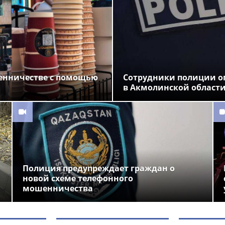
енничестве с помощью
Сотрудники полиции о
в Акмолинской област
Полиция предупреждает граждан о
новой схеме телефонного
мошенничества