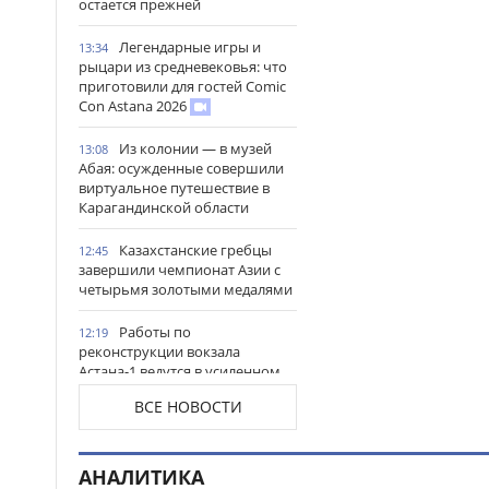
остается прежней
Легендарные игры и
13:34
рыцари из средневековья: что
приготовили для гостей Comic
Con Astana 2026
Из колонии — в музей
13:08
Абая: осужденные совершили
виртуальное путешествие в
Карагандинской области
Казахстанские гребцы
12:45
завершили чемпионат Азии с
четырьмя золотыми медалями
Работы по
12:19
реконструкции вокзала
Астана-1 ведутся в усиленном
режиме
ВСЕ НОВОСТИ
В высших учебных
11:49
заведениях Министерства
обороны идет отбор
АНАЛИТИКА