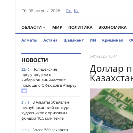
Сб, 08 августа 2026
Ru
Kz
ОБЛАСТИ
МИР
ПОЛИТИКА
ЭКОНОМИКА
Алматы
Астана
Шымкент
ИИ
Криминал
О
5-01-2026, 16:14
НОВОСТИ
Доллар п
Полицейские
22:40
Казахста
предупредили о
кибермошенничестве с
помощью QR-кодов в Атырау
В Алматы объявлен
21:49
республиканский конкурс
художников с призовым
фондом 10,5 млн тенге
Более 580 лекарств
21:12