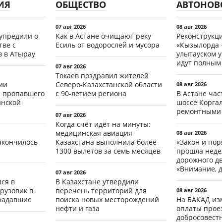
ИЯ
ОБЩЕСТВО
АВТОНОВ
07 авг 2026
08 авг 2026
упредили о
Как в Астане очищают реку
Реконструкц
ве с
Есиль от водорослей и мусора
«Кызылорда –
 в Атырау
улытауском 
идут полным
07 авг 2026
Токаев поздравил жителей
ии
Северо-Казахстанской области
08 авг 2026
 пропавшего
с 90-летием региона
В Астане ча
инской
шоссе Коргал
ремонтными
07 авг 2026
Когда счёт идёт на минуты:
медицинская авиация
08 авг 2026
акончилось
Казахстана выполнила более
«Закон и пор
1300 вылетов за семь месяцев
прошла неде
дорожного д
«Внимание, д
07 авг 2026
ся в
В Казахстане утвердили
рузовик в
перечень территорий для
08 авг 2026
традавшие
поиска новых месторождений
На БАКАД из
нефти и газа
оплаты проез
добросовест