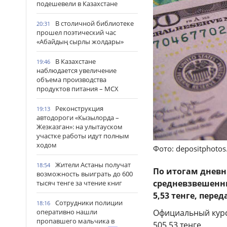
подешевели в Казахстане
В столичной библиотеке
20:31
прошел поэтический час
«Абайдың сырлы жолдары»
В Казахстане
19:46
наблюдается увеличение
объема производства
продуктов питания – МСХ
Реконструкция
19:13
автодороги «Кызылорда –
Жезказган»: на улытауском
участке работы идут полным
ходом
Фото: depositphoto
Жители Астаны получат
18:54
По итогам дневн
возможность выиграть до 600
средневзвешенны
тысяч тенге за чтение книг
5,53 тенге, пере
Сотрудники полиции
18:16
Официальный курс
оперативно нашли
пропавшего мальчика в
505,53 тенге.