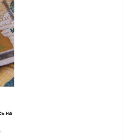
сь на
е