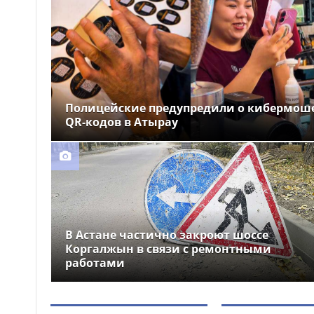
В Мангистауской области
10:11
рассмотрели ход цифровой
трансформации и развития
искусственного интеллекта
Акмолинская пшеница
09:58
укрепляет позиции на
мировом рынке благодаря
премиальному качеству
Полицейские предупредили о кибермош
QR-кодов в Атырау
В Костанайской области
09:47
состоялось открытие
обновленного вокзала
Аркалыка
В Астане частично закроют шоссе
Коргалжын в связи с ремонтными
работами