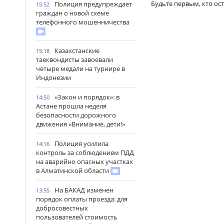
Будьте первым, кто ос
Полиция предупреждает
15:52
граждан о новой схеме
телефонного мошенничества
Казахстанские
15:18
таеквондисты завоевали
четыре медали на турнире в
Индонезии
«Закон и порядок»: в
14:50
Астане прошла неделя
безопасности дорожного
движения «Внимание, дети!»
Полиция усилила
14:16
контроль за соблюдением ПДД
на аварийно опасных участках
в Алматинской области
На БАКАД изменен
13:55
порядок оплаты проезда: для
добросовестных
пользователей стоимость