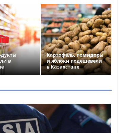
одукты
Картофель, помидоры
ли в
и яблоки подешевели
не
в Казахстане