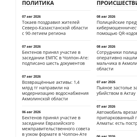
ПОЛИТИКА
ПРОИСШЕСТВ
07 авг 2026
08 авг 2026
Токаев поздравил жителей
Полицейские пред
Северо-Казахстанской области
кибермошенничест
с 90-летием региона
помощью QR-кодов
07 авг 2026
08 авг 2026
Бектенов принял участие в
Сотрудники полиц
заседании ЕМПС в Чолпон-Ате:
оперативно нашли
подписано шесть документов
мальчика в Акмол
области
07 авг 2026
Возвращённые активы: 1,4
07 авг 2026
млрд тг направили на
Пьяное застолье з
модернизацию водоснабжения
убийством в Актау
Акмолинской области
07 авг 2026
Автомобиль врезал
06 авг 2026
Бектенов принял участие в
припаркованный г
заседании Евразийского
Алматы: есть пос
межправительственного совета
в узком формате в Чолпон-Ате
06 авг 2026