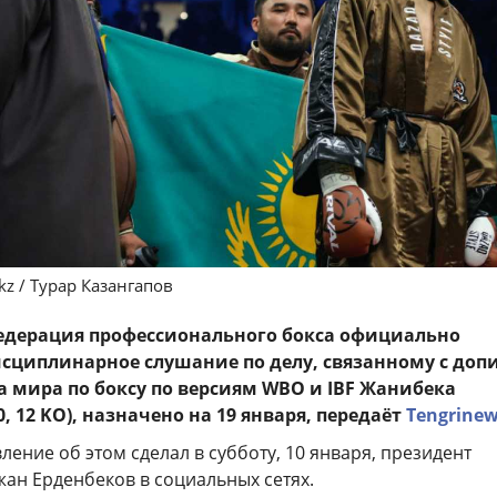
kz / Турар Казангапов
едерация профессионального бокса официально
исциплинарное слушание по делу, связанному с допи
 мира по боксу по версиям WBO и IBF Жанибека
, 12 KO), назначено на 19 января, передаёт
Tengrinew
ение об этом сделал в субботу, 10 января, президент
ан Ерденбеков в социальных сетях.