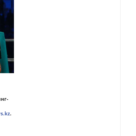
нг-
s.kz
.