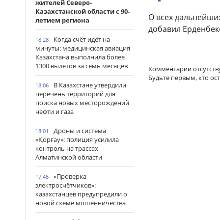
жителей Северо-
Казахстанской области с 90-
О всех дальнейши
летием региона
добавил Ерденбек
Когда счёт идёт на
18:28
минуты: медицинская авиация
Казахстана выполнила более
1300 вылетов за семь месяцев
Комментарии отсутств
Будьте первым, кто ос
В Казахстане утвердили
18:06
перечень территорий для
поиска новых месторождений
нефти и газа
Дроны и система
18:01
«Қорғау»: полиция усилила
контроль на трассах
Алматинской области
«Проверка
17:45
электросчётчиков»:
казахстанцев предупредили о
новой схеме мошенничества