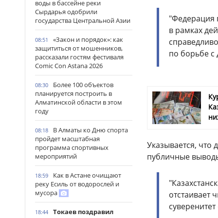
воды в бассейне реки
Сырдарья одобрили
"Федерация 
государства Центральной Азии
в рамках де
«Закон и порядок»: как
08:51
справедливо
защититься от мошенников,
по борьбе с 
рассказали гостям фестиваля
Comic Con Astana 2026
Более 100 объектов
08:30
планируется построить в
Ку
Алматинской области в этом
Ка
году
ни
В Алматы ко Дню спорта
08:18
пройдет масштабная
Указывается, что
программа спортивных
публичные выводы
мероприятий
Как в Астане очищают
18:59
"Казахстанс
реку Есиль от водорослей и
мусора
отстаивает 
суверенитет
Токаев поздравил
18:44