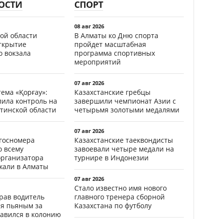
ОСТИ
СПОРТ
08 авг 2026
ой области
В Алматы ко Дню спорта
открытие
пройдет масштабная
о вокзала
программа спортивных
мероприятий
07 авг 2026
ема «Қорғау»:
Казахстанские гребцы
лила контроль на
завершили чемпионат Азии с
тинской области
четырьмя золотыми медалями
07 авг 2026
госномера
Казахстанские таеквондисты
о всему
завоевали четыре медали на
организатора
турнире в Индонезии
жали в Алматы
07 авг 2026
Стало известно имя нового
ав водитель
главного тренера сборной
ся пьяным за
Казахстана по футболу
равился в колонию