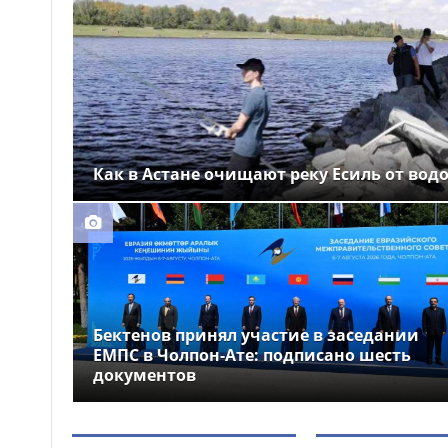
обладателей
образовательных грантов в
Казахстане
Какая погода
15:03
ожидается в Астане, Алматы
и Шымкенте 8–10 августа
Акмолинка забрала со
14:58
Как в Астане очищают реку Есиль от вод
скамейки чужую сумку с
ценностями на 3,5 млн тг и
стала фигуранткой дела
Бектенов принял участие в заседании
ЕМПС в Чолпон-Ате: подписано шесть
документов