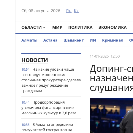
Сб, 08 августа 2026
Ru
Kz
ОБЛАСТИ
МИР
ПОЛИТИКА
ЭКОНОМИКА
Алматы
Астана
Шымкент
ИИ
Криминал
О
11-01-2026, 12:50
НОВОСТИ
Допинг-с
На какие уловки чаще
10:54
назначен
всего идут мошенники:
столичная прокуратура сделала
слушани
важное предупреждение
гражданам
Продкорпорация
10:44
увеличила финансирование
масличных культур в 2,6 раза
В Алматы определили
10:36
получателей госгрантов на