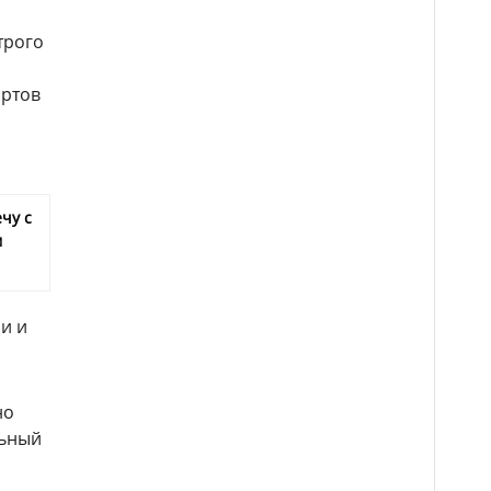
трого
артов
чу с
м
и и
но
льный