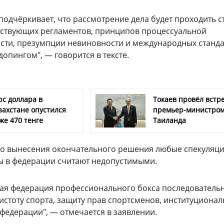
подчёркивает, что рассмотрение дела будет проходить с
йствующих регламентов, принципов процессуальной
сти, презумпции невиновности и международных станд
допингом", — говорится в тексте.
рс доллара в
Токаев провёл встре
захстане опустился
премьер-министро
же 470 тенге
Таиланда
 до вынесения окончательного решения любые спекуляци
 в федерации считают недопустимыми.
кая федерация профессионального бокса последователь
чистоту спорта, защиту прав спортсменов, институциона
 федерации", — отмечается в заявлении.