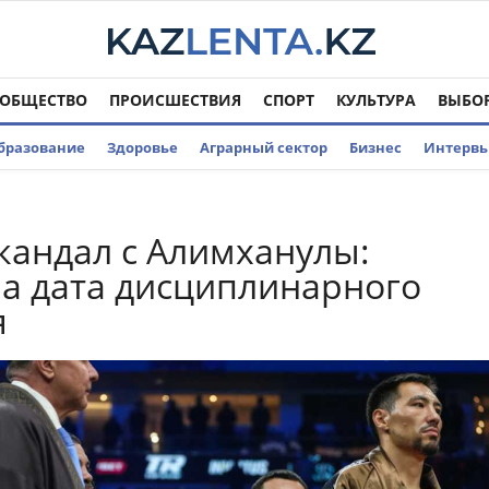
ОБЩЕСТВО
ПРОИСШЕСТВИЯ
СПОРТ
КУЛЬТУРА
ВЫБО
бразование
Здоровье
Аграрный сектор
Бизнес
Интерв
кандал с Алимханулы:
а дата дисциплинарного
я