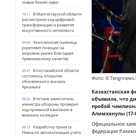
новые бизнес-идеи
В Мангистауской области
10:11
рассмотрели ход цифровой
трансформации и развития
искусственного интеллекта
Акмолинская пшеница
09:58
укрепляет позиции на
мировом рынке благодаря
премиальному качеству
В Костанайской области
09:47
состоялось открытие
Фото: © Tengrinews.
обновленного вокзала
Аркалыка
Казахстанская ф
объявила, что д
В Астане заместитель
09:25
министра обороны проверил
пробой чемпиона
ход приемной кампании в
Алимханулы (17-0
военном колледже
Официальное заявл
Разработку проекта
09:13
федерации Рахимж
Плана по автоматизации учета