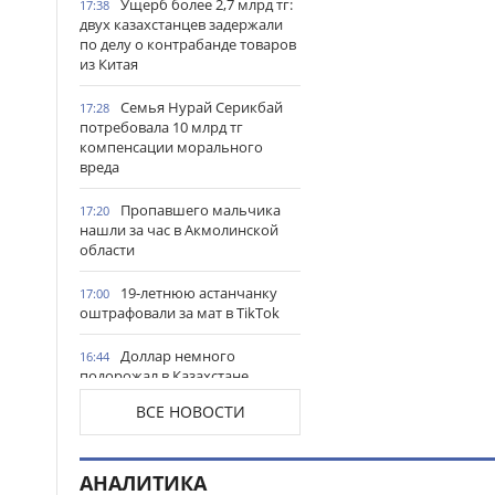
Ущерб более 2,7 млрд тг:
17:38
двух казахстанцев задержали
по делу о контрабанде товаров
из Китая
Семья Нурай Серикбай
17:28
потребовала 10 млрд тг
компенсации морального
вреда
Пропавшего мальчика
17:20
нашли за час в Акмолинской
области
19-летнюю астанчанку
17:00
оштрафовали за мат в TikTok
Доллар немного
16:44
подорожал в Казахстане
ВСЕ НОВОСТИ
Строителей Алматы
16:38
поздравили с
профессиональным
праздником
АНАЛИТИКА