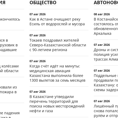
ИЯ
ОБЩЕСТВО
АВТОНОВ
07 авг 2026
08 авг 2026
акончилось
Как в Астане очищают реку
В Костанайск
Есиль от водорослей и мусора
состоялось 
обновленног
Аркалыка
07 авг 2026
ся в
Токаев поздравил жителей
рузовик в
Северо-Казахстанской области
07 авг 2026
традавшие
с 90-летием региона
Дроны и сист
полиция уси
трассах Алма
07 авг 2026
д колёсами
Когда счёт идёт на минуты:
ой области
медицинская авиация
07 авг 2026
Казахстана выполнила более
Поддельные 
1300 вылетов за семь месяцев
продавали п
Казахстану: 
ровали из
схемы задер
 пожара в
07 авг 2026
В Казахстане утвердили
перечень территорий для
07 авг 2026
поиска новых месторождений
Лишённый пр
нефти и газа
снова попал
ле падения
рулём и отп
тажа в