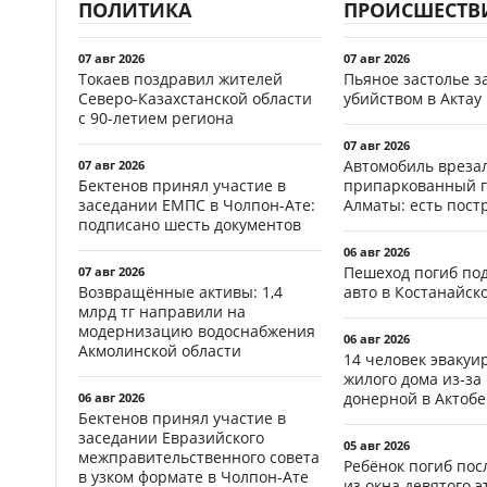
ПОЛИТИКА
ПРОИСШЕСТВ
07 авг 2026
07 авг 2026
Токаев поздравил жителей
Пьяное застолье з
Северо-Казахстанской области
убийством в Актау
с 90-летием региона
07 авг 2026
Автомобиль врезал
07 авг 2026
Бектенов принял участие в
припаркованный г
заседании ЕМПС в Чолпон-Ате:
Алматы: есть пос
подписано шесть документов
06 авг 2026
Пешеход погиб по
07 авг 2026
Возвращённые активы: 1,4
авто в Костанайск
млрд тг направили на
модернизацию водоснабжения
06 авг 2026
Акмолинской области
14 человек эвакуи
жилого дома из-за
донерной в Актобе
06 авг 2026
Бектенов принял участие в
заседании Евразийского
05 авг 2026
межправительственного совета
Ребёнок погиб пос
в узком формате в Чолпон-Ате
из окна девятого э