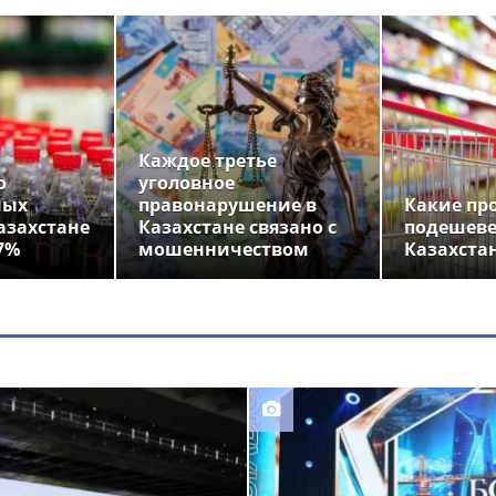
Каждое третье
о
уголовное
ных
правонарушение в
Какие пр
азахстане
Казахстане связано с
подешеве
7%
мошенничеством
Казахста