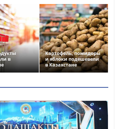
одукты
Картофель, помидоры
ли в
и яблоки подешевели
не
в Казахстане