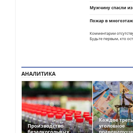
Мужчину спасли из
Мужчину задержали
12:49
после скандального тоста на
свадьбе в Туркестанской
Пожар в многоэтажк
области
Комментарии отсутств
Будьте первым, кто ос
АНАЛИТИКА
Каждое трет
Производство
уголовное
безалкогольных
правонаруше