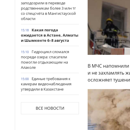
заподозрили в переводе
родственникам более 3 млн тг
со спецсчёта в Мангистауской
области
Какая погода
15:18
ожидается в Астане, Алматы
и Шымкенте 6–8 августа
Гидроцикл сломался
15:10
посреди озера: спасатели
помогли отдыхающим на
В МЧС напомнили 
Алаколе
и не захламлять ж
Единые требования к
осложняет тушени
15:00
камерам видеонаблюдения
утвердили в Казахстане
Дороги, мосты и вокзалы:
14:47
Налибаев ознакомился с
ВСЕ НОВОСТИ
крупными проектами в
Актюбинской области
Скупщика банковских
14:30