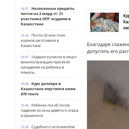
Незаконные кредиты
16:37
почти на 2 млрд тг: 21
Ку
участника ОПГ осудили в
Ка
Казахстане
ни
Почти 20 млн тонн
16:26
кормов заготовили в
Благодаря слажен
Казахстане
допустить его рас
«Ударил кулаком в лицо»:
16:07
военнослужащие пресекли
нападение на ребенка в
Алматы
Курс доллара в
16:00
Казахстане опустился ниже
470 тенге
Ребёнок погиб после
15:44
падения из окна девятого этажа
в Шымкенте
Судебного исполнителя
15:36