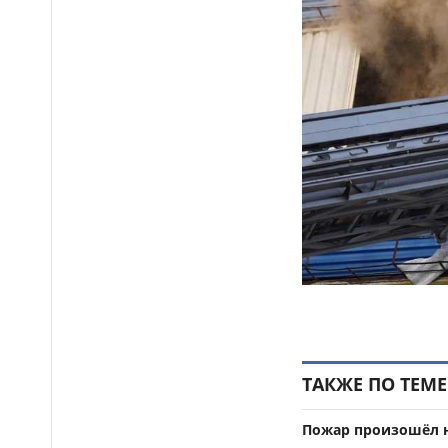
карт задержали в Актобе
В Астане запустили
14:22
масштабный республиканский
проект «Читающая нация»
Иностранных подростков
14:14
спасли в горах Алматинской
области
Стали известны даты
14:08
каникул и выпускных
экзаменов в школах Казахстана
В Казахстане впервые
14:00
отмечают День фронтовой
авиации
Коммерческая
13:47
недвижимость и
ТАКЖЕ ПО ТЕМЕ
инвестиционные объекты в
Москве: как выбрать
помещение, бизнес или
Пожар произошёл н
недвижимость для дохода