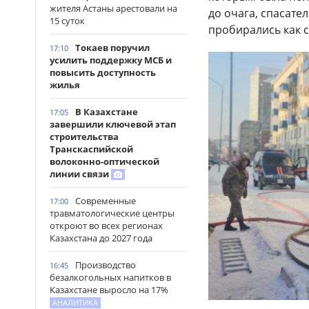
жителя Астаны арестовали на
до очага, спасате
15 суток
пробирались как с
Токаев поручил
17:10
усилить поддержку МСБ и
повысить доступность
жилья
В Казахстане
17:05
завершили ключевой этап
строительства
Транскаспийской
волоконно-оптической
линии связи
Современные
17:00
травматологические центры
откроют во всех регионах
Казахстана до 2027 года
Производство
16:45
безалкогольных напитков в
Казахстане выросло на 17%
АНАЛИТИКА