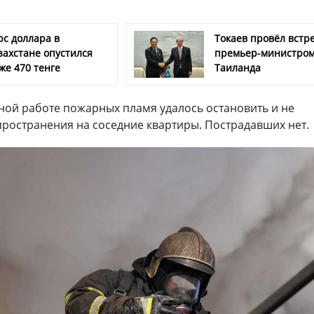
рс доллара в
Токаев провёл встре
захстане опустился
премьер-министро
же 470 тенге
Таиланда
ной работе пожарных пламя удалось остановить и не
пространения на соседние квартиры. Пострадавших нет.