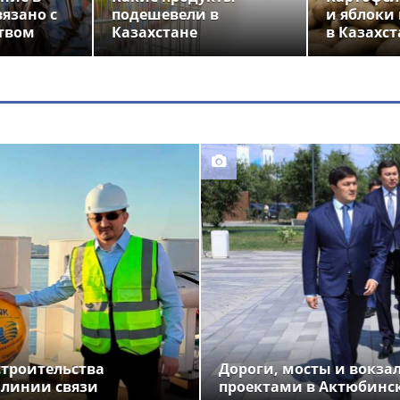
вязано с
подешевели в
и яблоки
твом
Казахстане
в Казахст
строительства
Дороги, мосты и вокза
 линии связи
проектами в Актюбинс