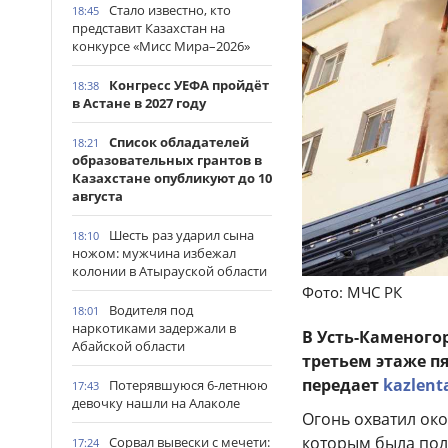
Стало известно, кто
18:45
представит Казахстан на
конкурсе «Мисс Мира–2026»
Конгресс УЕФА пройдёт
18:38
в Астане в 2027 году
Список обладателей
18:21
образовательных грантов в
Казахстане опубликуют до 10
августа
Шесть раз ударил сына
18:10
ножом: мужчина избежал
колонии в Атырауской области
Фото: МЧС РК
Водителя под
18:01
наркотиками задержали в
В Усть-Каменог
Абайской области
третьем этаже п
передает
kazlent
Потерявшуюся 6-летнюю
17:43
девочку нашли на Алаколе
Огонь охватил око
которым была пол
Сорвал вывески с мечети:
17:24