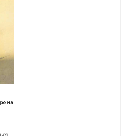
ре на
ься