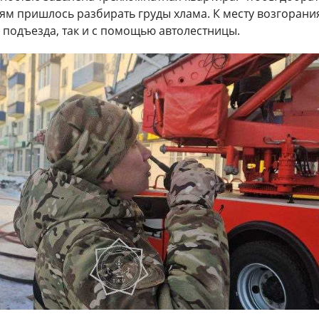
лям пришлось разбирать груды хлама. К месту возгорани
 подъезда, так и с помощью автолестницы.