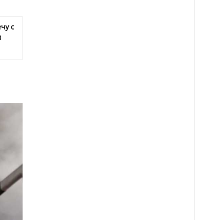
чу с
м