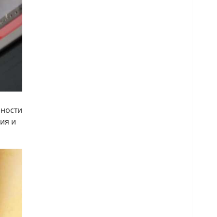
сности
ия и