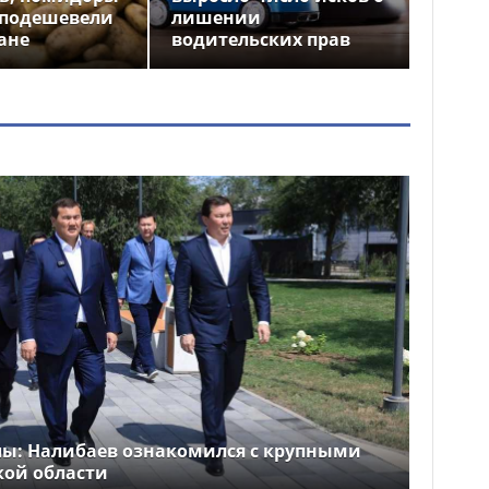
 подешевели
лишении
ане
водительских прав
лы: Налибаев ознакомился с крупными
кой области