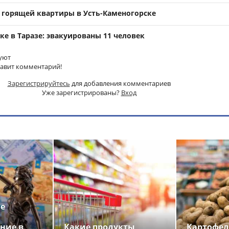
 горящей квартиры в Усть-Каменогорске
е в Таразе: эвакуированы 11 человек
уют
тавит комментарий!
Зарегистрируйтесь
для добавления комментариев
Уже зарегистрированы?
Вход
ье
ние в
Какие продукты
Картофел