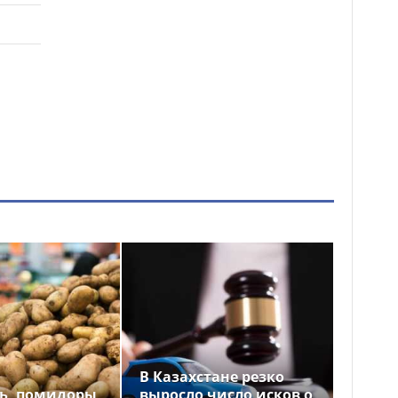
В Казахстане резко
ь, помидоры
выросло число исков о