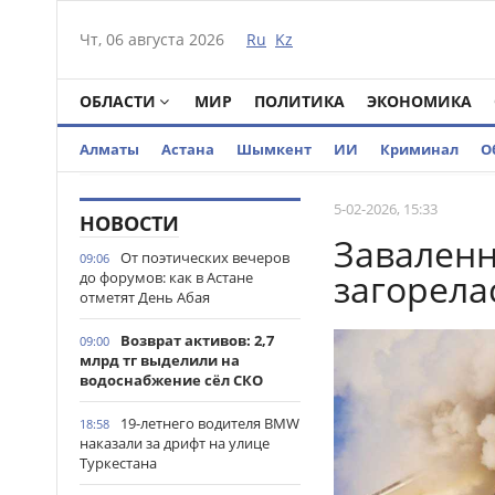
Чт, 06 августа 2026
Ru
Kz
ОБЛАСТИ
МИР
ПОЛИТИКА
ЭКОНОМИКА
Алматы
Астана
Шымкент
ИИ
Криминал
О
5-02-2026, 15:33
НОВОСТИ
Заваленн
От поэтических вечеров
09:06
загорела
до форумов: как в Астане
отметят День Абая
Возврат активов: 2,7
09:00
млрд тг выделили на
водоснабжение сёл СКО
19-летнего водителя BMW
18:58
наказали за дрифт на улице
Туркестана