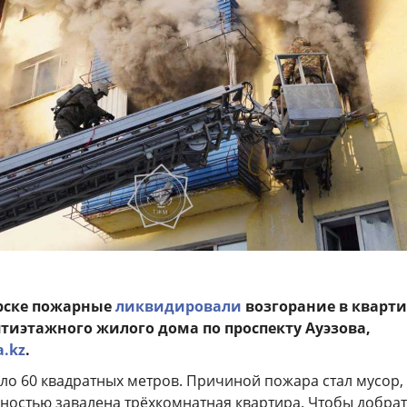
орске пожарные
ликвидировали
возгорание в кварти
ятиэтажного жилого дома по проспекту Ауэзова,
a.kz
.
ло 60 квадратных метров. Причиной пожара стал мусор,
ностью завалена трёхкомнатная квартира. Чтобы добрат