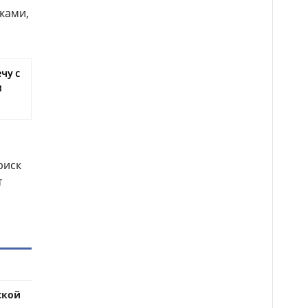
ками,
чу с
м
риск
т
ской