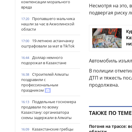
компенсации морального
Несмотря на это,
вреда
подвергая риску л
Пропавшего мальчика
17:20
нашли за час в Акмолинской
области
Ку
Ка
19-летнюю астанчанку
17:00
ни
оштрафовали за мат в TikTok
Доллар немного
16:44
Автомобиль изъял
подорожал в Казахстане
В полиции отмети
Строителей Алматы
16:38
ДТП и тяжесть пос
поздравили с
продолжена.
профессиональным
праздником
Поддельные госномера
16:13
продавали по всему
ТАКЖЕ ПО ТЕМЕ
Казахстану: организатора
схемы задержали в Алматы
Погоня на трассе: 
Казахстанские гребцы
16:09
области