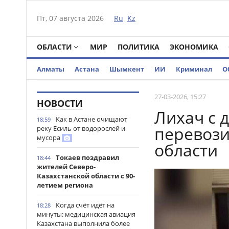
Пт, 07 августа 2026
Ru
Kz
ОБЛАСТИ
МИР
ПОЛИТИКА
ЭКОНОМИКА
Алматы
Астана
Шымкент
ИИ
Криминал
О
27-03-2026, 15:27
НОВОСТИ
Лихач с 
Как в Астане очищают
18:59
перевози
реку Есиль от водорослей и
мусора
области
Токаев поздравил
18:44
жителей Северо-
Казахстанской области с 90-
летием региона
Когда счёт идёт на
18:28
минуты: медицинская авиация
Казахстана выполнила более