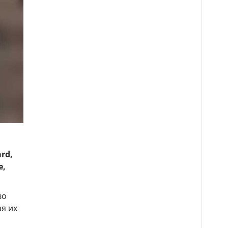
rd,
е,
во
я их