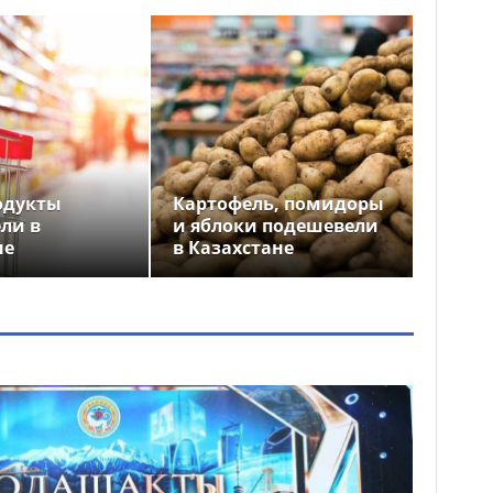
одукты
Картофель, помидоры
ли в
и яблоки подешевели
не
в Казахстане