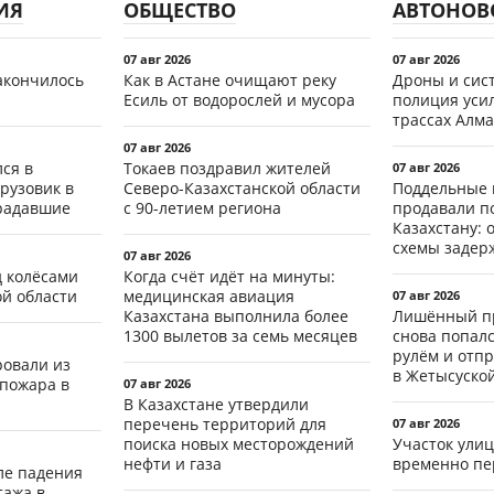
ИЯ
ОБЩЕСТВО
АВТОНОВ
07 авг 2026
07 авг 2026
акончилось
Как в Астане очищают реку
Дроны и сист
Есиль от водорослей и мусора
полиция уси
трассах Алма
07 авг 2026
ся в
Токаев поздравил жителей
07 авг 2026
рузовик в
Северо-Казахстанской области
Поддельные 
традавшие
с 90-летием региона
продавали п
Казахстану: 
схемы задер
07 авг 2026
д колёсами
Когда счёт идёт на минуты:
ой области
медицинская авиация
07 авг 2026
Казахстана выполнила более
Лишённый пр
1300 вылетов за семь месяцев
снова попал
рулём и отп
ровали из
в Жетысуско
 пожара в
07 авг 2026
В Казахстане утвердили
перечень территорий для
07 авг 2026
поиска новых месторождений
Участок ули
нефти и газа
временно пе
ле падения
тажа в