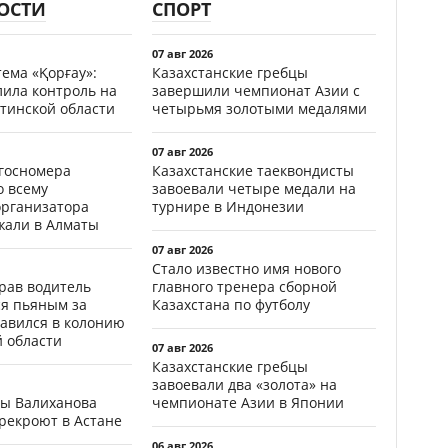
ОСТИ
СПОРТ
07 авг 2026
ема «Қорғау»:
Казахстанские гребцы
лила контроль на
завершили чемпионат Азии с
тинской области
четырьмя золотыми медалями
07 авг 2026
госномера
Казахстанские таеквондисты
о всему
завоевали четыре медали на
организатора
турнире в Индонезии
жали в Алматы
07 авг 2026
Стало известно имя нового
ав водитель
главного тренера сборной
ся пьяным за
Казахстана по футболу
равился в колонию
й области
07 авг 2026
Казахстанские гребцы
завоевали два «золота» на
цы Валиханова
чемпионате Азии в Японии
рекроют в Астане
06 авг 2026