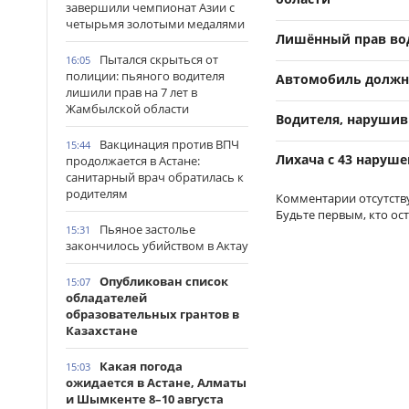
завершили чемпионат Азии с
четырьмя золотыми медалями
Лишённый прав вод
Пытался скрыться от
16:05
полиции: пьяного водителя
Автомобиль должни
лишили прав на 7 лет в
Жамбылской области
Водителя, нарушив
Вакцинация против ВПЧ
15:44
Лихача с 43 наруш
продолжается в Астане:
санитарный врач обратилась к
родителям
Комментарии отсутств
Будьте первым, кто ос
Пьяное застолье
15:31
закончилось убийством в Актау
Опубликован список
15:07
обладателей
образовательных грантов в
Казахстане
Какая погода
15:03
ожидается в Астане, Алматы
и Шымкенте 8–10 августа