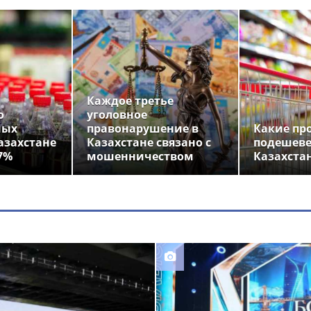
Каждое третье
о
уголовное
ных
правонарушение в
Какие пр
азахстане
Казахстане связано с
подешеве
7%
мошенничеством
Казахста