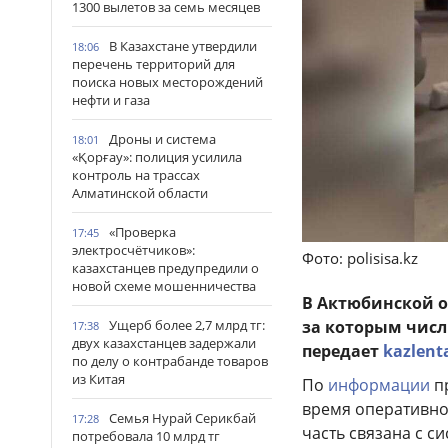
1300 вылетов за семь месяцев
В Казахстане утвердили
18:06
перечень территорий для
поиска новых месторождений
нефти и газа
Дроны и система
18:01
«Қорғау»: полиция усилила
контроль на трассах
Алматинской области
«Проверка
17:45
электросчётчиков»:
Фото: polisisa.kz
казахстанцев предупредили о
новой схеме мошенничества
В Актюбинской о
Ущерб более 2,7 млрд тг:
за которым числ
17:38
двух казахстанцев задержали
передает
kazlent
по делу о контрабанде товаров
из Китая
По
информации
пр
время оперативно
Семья Нурай Серикбай
17:28
часть связана с с
потребовала 10 млрд тг