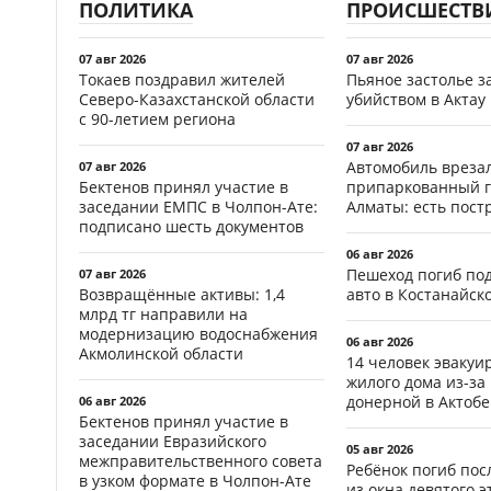
ПОЛИТИКА
ПРОИСШЕСТВ
07 авг 2026
07 авг 2026
Токаев поздравил жителей
Пьяное застолье з
Северо-Казахстанской области
убийством в Актау
с 90-летием региона
07 авг 2026
Автомобиль врезал
07 авг 2026
Бектенов принял участие в
припаркованный г
заседании ЕМПС в Чолпон-Ате:
Алматы: есть пос
подписано шесть документов
06 авг 2026
Пешеход погиб по
07 авг 2026
Возвращённые активы: 1,4
авто в Костанайск
млрд тг направили на
модернизацию водоснабжения
06 авг 2026
Акмолинской области
14 человек эвакуи
жилого дома из-за
донерной в Актобе
06 авг 2026
Бектенов принял участие в
заседании Евразийского
05 авг 2026
межправительственного совета
Ребёнок погиб пос
в узком формате в Чолпон-Ате
из окна девятого э