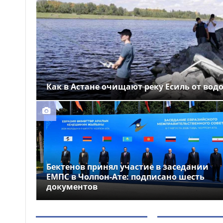
Выборы депутатов
12:01
Курултая: как узнать свой
избирательный участок
Служебная собака
11:41
помогла полицейским найти
пропавшую 18-летнюю
девушку в Караганде
Как в Астане очищают реку Есиль от вод
Бектенов принял участие в заседании
ЕМПС в Чолпон-Ате: подписано шесть
документов