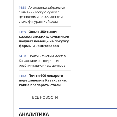
Акмолинка забрала со
14:58
скамейки чужую сумку с
ценностями на 3,5 млн тг и
стала фигуранткой дела
Около 450 тысяч
14:39
казахстанских школьников
получат помощь на покупку
формы и канцтоваров
Почти 2 тысячи мест: в
14:30
Казахстане расширят сеть
реабилитационных центров
Почти 600 лекарств
14:12
подешевели в Казахстане:
какие препараты стали
доступнее
ВСЕ НОВОСТИ
Казахстанские
14:06
таеквондисты завоевали
четыре медали на турнире в
АНАЛИТИКА
Индонезии