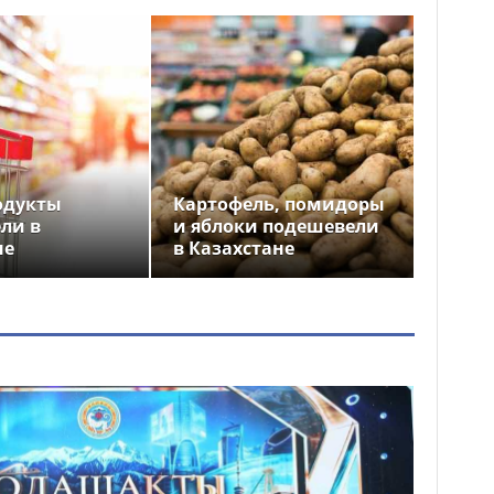
одукты
Картофель, помидоры
ли в
и яблоки подешевели
не
в Казахстане