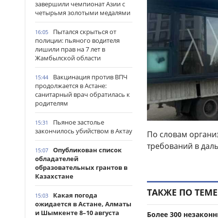
завершили чемпионат Азии с
четырьмя золотыми медалями
Пытался скрыться от
16:05
полиции: пьяного водителя
лишили прав на 7 лет в
Жамбылской области
Вакцинация против ВПЧ
15:44
продолжается в Астане:
санитарный врач обратилась к
родителям
Пьяное застолье
15:31
закончилось убийством в Актау
По словам органи
требований в дал
Опубликован список
15:07
обладателей
образовательных грантов в
Казахстане
ТАКЖЕ ПО ТЕМЕ
Какая погода
15:03
ожидается в Астане, Алматы
и Шымкенте 8–10 августа
Более 300 незакон