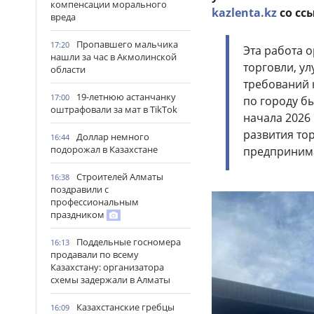
компенсации морального
kazlenta.kz
со сс
вреда
Пропавшего мальчика
17:20
Эта работа 
нашли за час в Акмолинской
торговли, у
области
требований 
19-летнюю астанчанку
17:00
по городу б
оштрафовали за мат в TikTok
начала 2026
развития то
Доллар немного
16:44
подорожал в Казахстане
предпринима
Строителей Алматы
16:38
поздравили с
профессиональным
праздником
Поддельные госномера
16:13
продавали по всему
Казахстану: организатора
схемы задержали в Алматы
Казахстанские гребцы
16:09