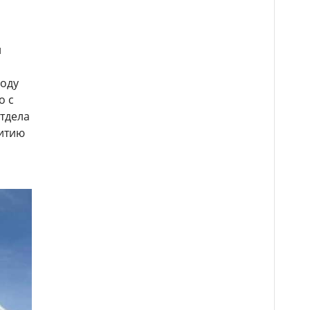
й
году
о с
отдела
витию