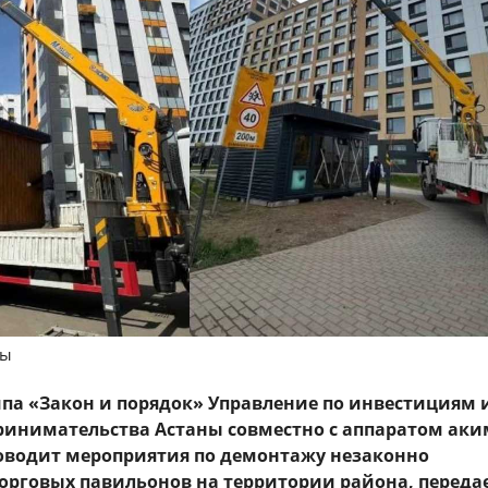
ны
па «Закон и порядок» Управление по инвестициям 
инимательства Астаны совместно с аппаратом аки
оводит мероприятия по демонтажу незаконно
орговых павильонов на территории района, переда