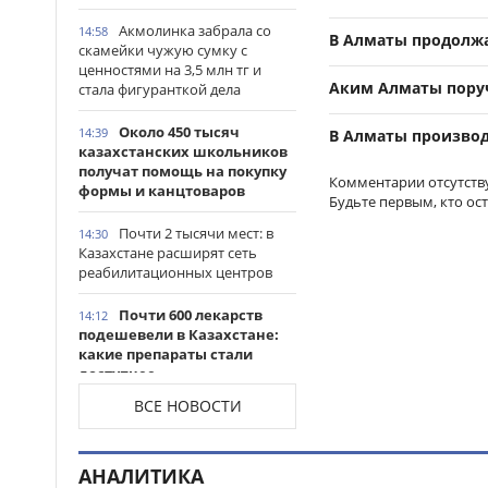
Акмолинка забрала со
14:58
В Алматы продолжа
скамейки чужую сумку с
ценностями на 3,5 млн тг и
Аким Алматы поруч
стала фигуранткой дела
Около 450 тысяч
14:39
В Алматы производ
казахстанских школьников
получат помощь на покупку
Комментарии отсутств
формы и канцтоваров
Будьте первым, кто ос
Почти 2 тысячи мест: в
14:30
Казахстане расширят сеть
реабилитационных центров
Почти 600 лекарств
14:12
подешевели в Казахстане:
какие препараты стали
доступнее
ВСЕ НОВОСТИ
Казахстанские
14:06
таеквондисты завоевали
четыре медали на турнире в
АНАЛИТИКА
Индонезии