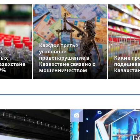
Каждое третье
о
уголовное
ных
правонарушение в
Какие пр
азахстане
Казахстане связано с
подешеве
7%
мошенничеством
Казахста