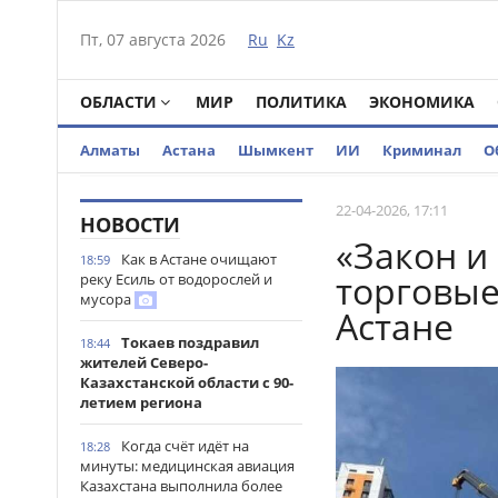
Пт, 07 августа 2026
Ru
Kz
ОБЛАСТИ
МИР
ПОЛИТИКА
ЭКОНОМИКА
Алматы
Астана
Шымкент
ИИ
Криминал
О
22-04-2026, 17:11
НОВОСТИ
«Закон и
Как в Астане очищают
18:59
торговые
реку Есиль от водорослей и
мусора
Астане
Токаев поздравил
18:44
жителей Северо-
Казахстанской области с 90-
летием региона
Когда счёт идёт на
18:28
минуты: медицинская авиация
Казахстана выполнила более