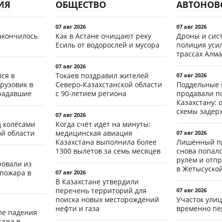
ИЯ
ОБЩЕСТВО
АВТОНОВ
07 авг 2026
07 авг 2026
акончилось
Как в Астане очищают реку
Дроны и сист
Есиль от водорослей и мусора
полиция уси
трассах Алма
07 авг 2026
ся в
Токаев поздравил жителей
07 авг 2026
рузовик в
Северо-Казахстанской области
Поддельные 
традавшие
с 90-летием региона
продавали п
Казахстану: 
схемы задер
07 авг 2026
д колёсами
Когда счёт идёт на минуты:
ой области
медицинская авиация
07 авг 2026
Казахстана выполнила более
Лишённый пр
1300 вылетов за семь месяцев
снова попал
рулём и отп
ровали из
в Жетысуско
 пожара в
07 авг 2026
В Казахстане утвердили
перечень территорий для
07 авг 2026
поиска новых месторождений
Участок ули
нефти и газа
временно пе
ле падения
тажа в