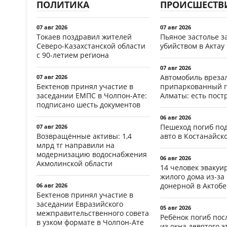
ПОЛИТИКА
ПРОИСШЕСТВ
07 авг 2026
07 авг 2026
Токаев поздравил жителей
Пьяное застолье з
Северо-Казахстанской области
убийством в Актау
с 90-летием региона
07 авг 2026
Автомобиль врезал
07 авг 2026
Бектенов принял участие в
припаркованный г
заседании ЕМПС в Чолпон-Ате:
Алматы: есть пос
подписано шесть документов
06 авг 2026
Пешеход погиб по
07 авг 2026
Возвращённые активы: 1,4
авто в Костанайск
млрд тг направили на
модернизацию водоснабжения
06 авг 2026
Акмолинской области
14 человек эвакуи
жилого дома из-за
донерной в Актобе
06 авг 2026
Бектенов принял участие в
заседании Евразийского
05 авг 2026
межправительственного совета
Ребёнок погиб пос
в узком формате в Чолпон-Ате
из окна девятого э