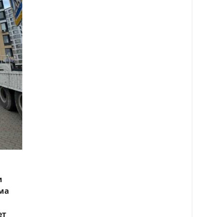
и
ма
ет