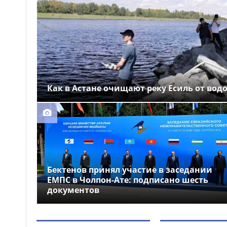
Выборы депутатов
12:01
Курултая: как узнать свой
избирательный участок
Служебная собака
11:41
помогла полицейским найти
пропавшую 18-летнюю
девушку в Караганде
Как в Астане очищают реку Есиль от вод
Бектенов принял участие в заседании
ЕМПС в Чолпон-Ате: подписано шесть
документов