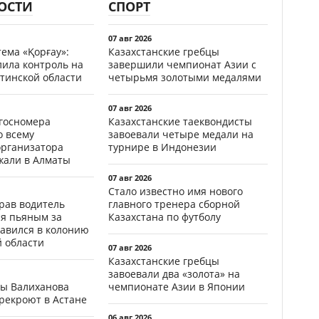
ОСТИ
СПОРТ
07 авг 2026
ема «Қорғау»:
Казахстанские гребцы
лила контроль на
завершили чемпионат Азии с
тинской области
четырьмя золотыми медалями
07 авг 2026
госномера
Казахстанские таеквондисты
о всему
завоевали четыре медали на
организатора
турнире в Индонезии
жали в Алматы
07 авг 2026
Стало известно имя нового
ав водитель
главного тренера сборной
ся пьяным за
Казахстана по футболу
равился в колонию
й области
07 авг 2026
Казахстанские гребцы
завоевали два «золота» на
цы Валиханова
чемпионате Азии в Японии
рекроют в Астане
06 авг 2026