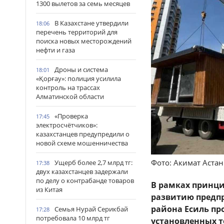
1300 вылетов за семь месяцев
В Казахстане утвердили
18:06
перечень территорий для
поиска новых месторождений
нефти и газа
Дроны и система
18:01
«Қорғау»: полиция усилила
контроль на трассах
Алматинской области
«Проверка
17:45
электросчётчиков»:
казахстанцев предупредили о
новой схеме мошенничества
Фото: Акимат Аста
Ущерб более 2,7 млрд тг:
17:38
двух казахстанцев задержали
по делу о контрабанде товаров
В рамках принци
из Китая
развитию предпр
района Есиль пр
Семья Нурай Серикбай
17:28
потребовала 10 млрд тг
установленных т