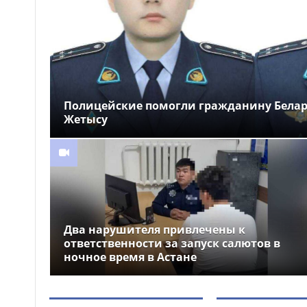
новые арт-композиции
украсили Алматы
Полиция предупреждает
15:52
граждан о новой схеме
телефонного мошенничества
Полицейские помогли гражданину Белару
Жетысу
Два нарушителя привлечены к
ответственности за запуск салютов в
ночное время в Астане