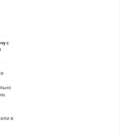
чу с
м
же
ально
ии.
жили в