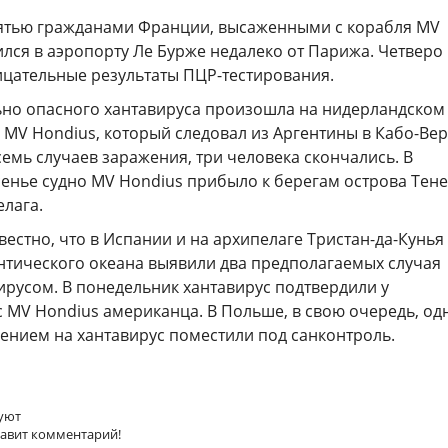
пятью гражданами Франции, высаженными с корабля MV
лся в аэропорту Ле Бурже недалеко от Парижа. Четверо
ицательные результаты ПЦР-тестирования.
но опасного хантавируса произошла на нидерландском
MV Hondius, который следовал из Аргентины в Кабо-Вер
емь случаев заражения, три человека скончались. В
енье судно MV Hondius прибыло к берегам острова Тен
елага.
вестно, что в Испании и на архипелаге Тристан-да-Кунья
нтического океана выявили два предполагаемых случая
ирусом. В понедельник хантавирус подтвердили у
 MV Hondius американца. В Польше, в свою очередь, од
ением на хантавирус поместили под санконтроль.
уют
тавит комментарий!