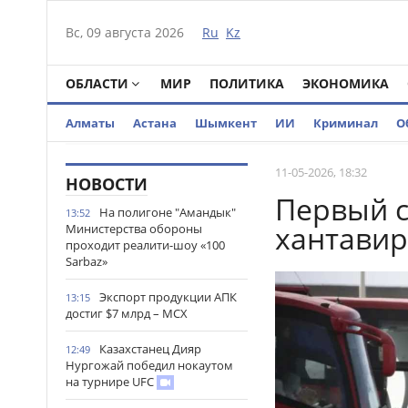
Вс, 09 августа 2026
Ru
Kz
ОБЛАСТИ
МИР
ПОЛИТИКА
ЭКОНОМИКА
Алматы
Астана
Шымкент
ИИ
Криминал
О
11-05-2026, 18:32
НОВОСТИ
Первый с
На полигоне "Амандык"
13:52
хантавир
Министерства обороны
проходит реалити-шоу «100
Sarbaz»
Экспорт продукции АПК
13:15
достиг $7 млрд – МСХ
Казахстанец Дияр
12:49
Нургожай победил нокаутом
на турнире UFC