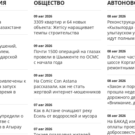
ИЯ
ОБЩЕСТВО
АВТОНОВ
09 авг 2026
08 авг 2026
а
3309 квартир и 64 новых
Реконструкц
Казахстане
объекта: Жетісу наращивает
«Кызылорда –
темпы строительства
улытауском 
идут полным
рушений,
09 авг 2026
олем,
Почти 1500 операций на глазах
08 авг 2026
одарской
провели в Шымкенте по ОСМС
В Астане ча
с начала года
шоссе Коргал
ремонтными
09 авг 2026
ривлечены к
На Comic Con Astana
08 авг 2026
а запуск
рассказали, как не стать
«Закон и пор
время в
жертвой интернет-мошенников
прошла неде
дорожного д
«Внимание, д
07 авг 2026
Как в Астане очищают реку
упредили о
Есиль от водорослей и мусора
08 авг 2026
ве с
На БАКАД из
 в Атырау
оплаты проез
07 авг 2026
добросовест
Токаев поздравил жителей