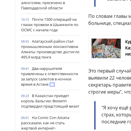
алкоголем, пресечено в
Павлодарской области
По словам главы м
Почти 1500 операций на
10:15
больнице, специа
глазах провели в Шымкенте по
ОСМС с начала года
Алатауский район стал
Ку
09:55
промышленным локомотивом
Ка
Алматы: производство достигло
ни
495,9 млрд тенге
Два нарушителя
09:41
Это первый случа
привлечены к ответственности
выявили 22 челове
за запуск салютов в ночное
время в Астане
секретарь правит
строгие меры", ч
В Казахстан приедет
09:23
король Бельгии: Филипп
подтвердил предстоящий визит
"Я хочу ещё 
страх, кото
На Comic Con Astana
09:01
последние г
рассказали, как не стать
жертвой интернет-