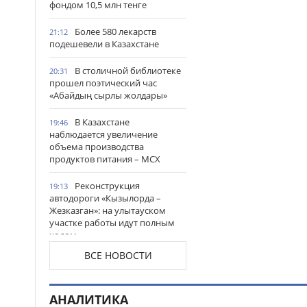
фондом 10,5 млн тенге
Более 580 лекарств
21:12
подешевели в Казахстане
В столичной библиотеке
20:31
прошел поэтический час
«Абайдың сырлы жолдары»
В Казахстане
19:46
наблюдается увеличение
объема производства
продуктов питания – МСХ
Реконструкция
19:13
автодороги «Кызылорда –
Жезказган»: на улытауском
участке работы идут полным
ходом
ВСЕ НОВОСТИ
Жители Астаны получат
18:54
возможность выиграть до 600
тысяч тенге за чтение книг
АНАЛИТИКА