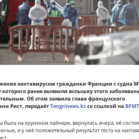
ажение хантавирусом гражданки Франции с судна M
ту которого ранее выявили вспышку этого заболеван
тельным. Об этом заявила глава французского
ни Рист, передаёт
Tengrinews.kz
со ссылкой на
BFMT
а была на круизном лайнере, вернулась вчера, её состо
очью, и у неё положительный результат теста на хантав
ст.