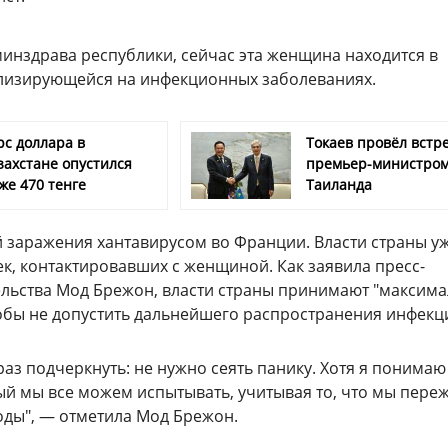
инздрава республики, сейчас эта женщина находится в
лизирующейся на инфекционных заболеваниях.
рс доллара в
Токаев провёл встре
захстане опустился
премьер-министро
же 470 тенге
Таиланда
й заражения хантавирусом во Франции. Власти страны у
к, контактировавших с женщиной. Как заявила пресс-
ельства Мод Брежон, власти страны принимают "максим
тобы не допустить дальнейшего распространения инфекц
раз подчеркнуть: не нужно сеять панику. Хотя я понимаю
рый мы все можем испытывать, учитывая то, что мы пере
оды", — отметила Мод Брежон.