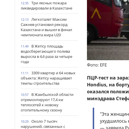
Три лесных пожара
12:35
ликвидировали в Казахстане
Легкоталет Максим
12:13
Сажнев установил рекорд
Казахстана и вышел в финал
чемпионата мира U20
В Жетісу площадь
11:49
водосберегающего полива
выросла в 4,6 раза за четыре
года
Фото: EFE
3309 квартир и 64 новых
11:11
ПЦР-тест на зар
объекта: Жетісу наращивает
темпы строительства
Hondius, на бор
оказался положи
В Жамбылской области
10:57
минздрава Стефа
отремонтируют 17,4 км
теплосетей к новому
отопительному сезону
"Эта женщин
ухудшилось н
Около 7 тысяч
10:29
нарушений, связанных с
— заявила Ри