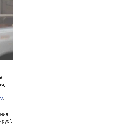
V
ия,
V
.
яние
ирус",