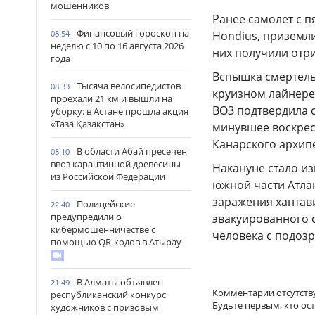
мошенников
Ранее самолет с 
Финансовый гороскоп на
08:54
Hondius, приземли
неделю с 10 по 16 августа 2026
них получили отр
года
Вспышка смертель
Тысяча велосипедистов
08:33
круизном лайнере 
проехали 21 км и вышли на
ВОЗ подтвердила с
уборку: в Астане прошла акция
«Таза Қазақстан»
минувшее воскрес
Канарского архип
В области Абай пресечен
08:10
ввоз карантинной древесины
Накануне стало из
из Российской Федерации
южной части Атла
заражения хантав
Полицейские
22:40
предупредили о
эвакуированного с
кибермошенничестве с
человека с подозр
помощью QR-кодов в Атырау
В Алматы объявлен
21:49
Комментарии отсутств
республиканский конкурс
Будьте первым, кто ос
художников с призовым