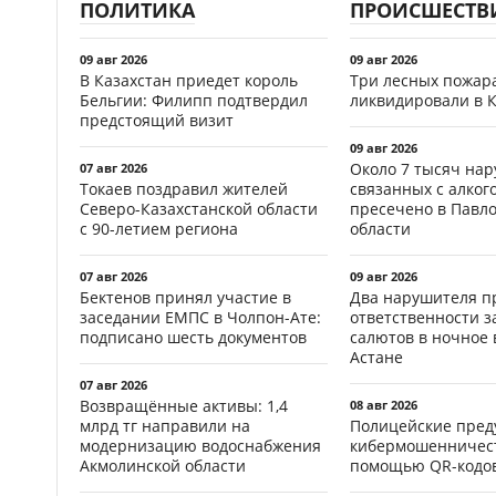
ПОЛИТИКА
ПРОИСШЕСТВ
09 авг 2026
09 авг 2026
В Казахстан приедет король
Три лесных пожар
Бельгии: Филипп подтвердил
ликвидировали в 
предстоящий визит
09 авг 2026
Около 7 тысяч на
07 авг 2026
Токаев поздравил жителей
связанных с алког
Северо-Казахстанской области
пресечено в Павл
с 90-летием региона
области
07 авг 2026
09 авг 2026
Бектенов принял участие в
Два нарушителя п
заседании ЕМПС в Чолпон-Ате:
ответственности з
подписано шесть документов
салютов в ночное 
Астане
07 авг 2026
Возвращённые активы: 1,4
08 авг 2026
млрд тг направили на
Полицейские пред
модернизацию водоснабжения
кибермошенничест
Акмолинской области
помощью QR-кодов