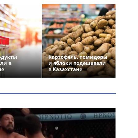
одукты
Картофель, помидоры
ли в
и яблоки подешевели
не
в Казахстане