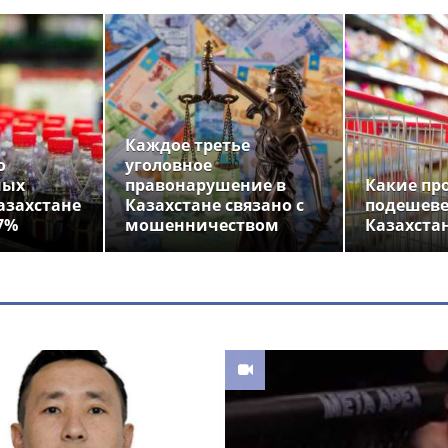
Каждое третье
о
уголовное
ных
правонарушение в
Какие пр
азахстане
Казахстане связано с
подешеве
7%
мошенничеством
Казахста