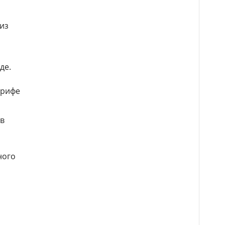
 из
де.
ерифе
 в
ного