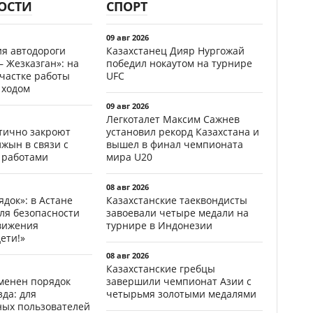
ОСТИ
СПОРТ
09 авг 2026
ия автодороги
Казахстанец Дияр Нургожай
 Жезказган»: на
победил нокаутом на турнире
участке работы
UFC
 ходом
09 авг 2026
Легкоталет Максим Сажнев
стично закроют
установил рекорд Казахстана и
жын в связи с
вышел в финал чемпионата
 работами
мира U20
08 авг 2026
ядок»: в Астане
Казахстанские таеквондисты
ля безопасности
завоевали четыре медали на
вижения
турнире в Индонезии
ети!»
08 авг 2026
Казахстанские гребцы
менен порядок
завершили чемпионат Азии с
да: для
четырьмя золотыми медалями
ных пользователей