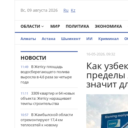
Вс, 09 августа 2026
Ru
Kz
ОБЛАСТИ
МИР
ПОЛИТИКА
ЭКОНОМИКА
Алматы
Астана
Шымкент
ИИ
Криминал
О
16-05-2026, 09:32
НОВОСТИ
Как узбе
В Жетісу площадь
11:49
пределы 
водосберегающего полива
выросла в 4,6 раза за четыре
значит д
года
3309 квартир и 64 новых
11:11
объекта: Жетісу наращивает
темпы строительства
В Жамбылской области
10:57
отремонтируют 17,4 км
теплосетей к новому