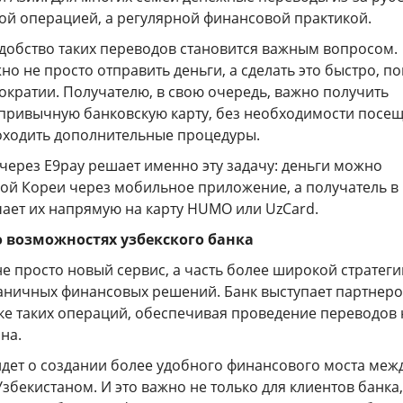
вой операцией, а регулярной финансовой практикой.
добство таких переводов становится важным вопросом.
о не просто отправить деньги, а сделать это быстро, п
ократии. Получателю, в свою очередь, важно получить
а привычную банковскую карту, без необходимости посе
оходить дополнительные процедуры.
через E9pay решает именно эту задачу: деньги можно
ой Кореи через мобильное приложение, а получатель в
чает их напрямую на карту HUMO или UzCard.
о возможностях узбекского банка
не просто новый сервис, а часть более широкой стратеги
аничных финансовых решений. Банк выступает партнер
ке таких операций, обеспечивая проведение переводов 
на.
идет о создании более удобного финансового моста меж
бекистаном. И это важно не только для клиентов банка,