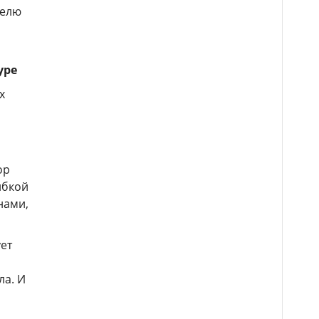
телю
уре
х
ор
ибкой
нами,
ует
ла. И