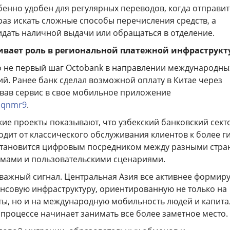
бенно удобен для регулярных переводов, когда отправи
раз искать сложные способы перечисления средств, а
дать наличной выдачи или обращаться в отделение.
ивает роль в региональной платежной инфраструкт
то не первый шаг Octobank в направлении международны
й. Ранее банк сделал возможной оплату в Китае через
овав сервис в свое мобильное приложение
/uqnmr9
.
кие проекты показывают, что узбекский банковский сект
дит от классического обслуживания клиентов к более г
 становится цифровым посредником между разными стра
мами и пользовательскими сценариями.
 важный сигнал. Центральная Азия все активнее формир
нсовую инфраструктуру, ориентированную не только на
ты, но и на международную мобильность людей и капита
 процессе начинает занимать все более заметное место.