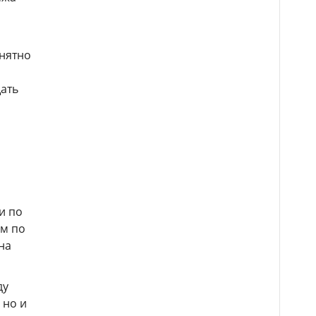
онятно
щать
и по
ом по
на
ду
 но и