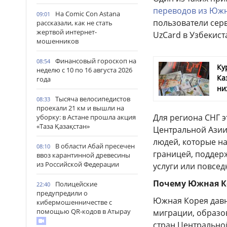
переводов из Юж
На Comic Con Astana
09:01
пользователи сер
рассказали, как не стать
жертвой интернет-
UzCard в Узбекист
мошенников
Финансовый гороскоп на
08:54
Ку
неделю с 10 по 16 августа 2026
Ка
года
ни
Тысяча велосипедистов
08:33
проехали 21 км и вышли на
Для региона СНГ э
уборку: в Астане прошла акция
«Таза Қазақстан»
Центральной Азии
людей, которые н
В области Абай пресечен
08:10
границей, поддер
ввоз карантинной древесины
из Российской Федерации
услуги или повсе
Почему Южная Ко
Полицейские
22:40
предупредили о
Южная Корея давн
кибермошенничестве с
помощью QR-кодов в Атырау
миграции, образов
стран Центрально