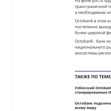
На фоне роста тр
на аварийно опасных участках
в Алматинской области
трансграничной т
а необходимым эл
На БАКАД изменен
13:55
порядок оплаты проезда: для
Octobank в этом к
добросовестных
постепенно выход
пользователей стоимость
более широкой фи
остается прежней
Octobank - банк и
Легендарные игры и
13:34
национального ры
рыцари из средневековья: что
приготовили для гостей Comic
экосистемы регио
Con Astana 2026
ТАКЖЕ ПО ТЕМЕ
Узбекский Octoban
сгенерированные 
Октобанк подключи
всему миру