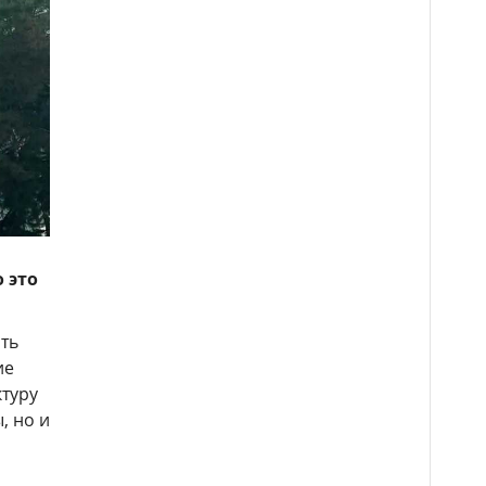
 это
ть
ие
ктуру
, но и