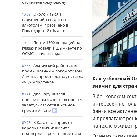
отопительному сезону
Около 7 тысяч
10:29
нарушений, связанных с
алкоголем, пресечено в
Павлодарской области
Почти 1500 операций на
10:15
глазах провели в Шымкенте по
ОСМС с начала года
Алатауский район стал
09:55
промышленным локомотивом
Алматы: производство достигло
Как узбекский O
495,9 млрд тенге
значит для стра
Два нарушителя
09:41
В банковском сек
привлечены к ответственности
интересен не толь
за запуск салютов в ночное
время в Астане
банки все активн
и предлагают реше
В Казахстан приедет
09:23
на тех, кто живет,
король Бельгии: Филипп
подтвердил предстоящий визит
Один из таких пр