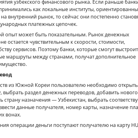
иятия узбекского финансового рынка. Если раньше банк
принимались как локальные институты, ориентированн
на внутренний рынок, то сейчас они постепенно станов
ународных платежных цепочек.
кой опыт может быть показательным. Рынок денежных
не остается чувствительным к скорости, стоимости,
бству сервисов. Поэтому банки, которые смогут выстрои
е маршруты между странами, получат дополнительное
имущество.
ревод
дств из Южной Кореи пользователю необходимо открыть
, выбрать раздел денежных переводов, добавить нового
ть страну назначения — Узбекистан, выбрать соответст
ввести данные получателя, номер карты, назначение пл
их вонах.
ния операции деньги поступают получателю на карту 