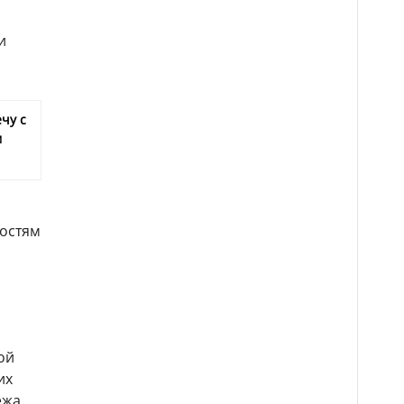
и
чу с
м
ностям
ой
их
ежа