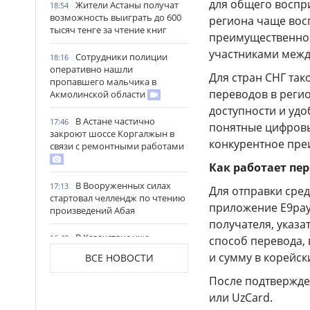
для общего воспр
Жители Астаны получат
18:54
возможность выиграть до 600
региона чаще вос
тысяч тенге за чтение книг
преимущественно 
участниками межд
Сотрудники полиции
18:16
оперативно нашли
Для стран СНГ та
пропавшего мальчика в
переводов в регио
Акмолинской области
доступности и удо
В Астане частично
17:46
понятные цифровы
закроют шоссе Коргалжын в
конкурентное пре
связи с ремонтными работами
Как работает пе
В Вооруженных силах
17:13
Для отправки сре
стартовал челлендж по чтению
приложение E9pay
произведений Абая
получателя, указа
В Казахстане уже
16:49
способ перевода, 
заготовлено почти 20 млн тонн
и сумму в корейск
ВСЕ НОВОСТИ
кормов
После подтвержде
В Северо-Казахстанской
16:18
или UzCard.
области открыли мегаферму с