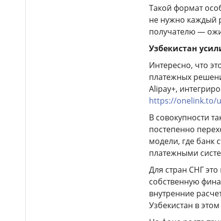
крупнейшей в Центральной
Такой формат осо
Азии доильной установкой
не нужно каждый 
получателю — ожи
Более 4 млн цветов и
16:15
новые арт-композиции
Узбекистан усил
украсили Алматы
Интересно, что э
Полиция предупреждает
15:52
платежных решени
граждан о новой схеме
телефонного мошенничества
Alipay+, интегрир
https://onelink.to
Казахстанские
15:18
В совокупности та
таеквондисты завоевали
постепенно перехо
четыре медали на турнире в
модели, где банк
Индонезии
платежными систе
«Закон и порядок»: в
14:50
Астане прошла неделя
Для стран СНГ это
безопасности дорожного
собственную фина
движения «Внимание, дети!»
внутренние расче
Узбекистан в этом
Полиция усилила
14:16
контроль за соблюдением ПДД