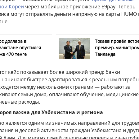
ной Кореи
через мобильное приложение E9pay. Теперь
виса могут отправлять деньги напрямую на карты HUMO 
ане.
рс доллара в
Токаев провёл встре
захстане опустился
премьер-министро
же 470 тенге
Таиланда
тот кейс показывает более широкий тренд: банки
 начинают быстрее адаптироваться к реальным потреб
аходятся между несколькими странами — работают за
живают семьи дома, оплачивают обучение, медицинские
дневные расходы.
рея важна для Узбекистана и региона
о является одним из значимых направлений для трудов
ания и деловой активности граждан Узбекистана и друг
й Азии. Для многих семей денежные переводы из-за руб