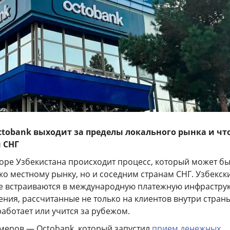
ctobank выходит за пределы локального рынка и что
н СНГ
торе Узбекистана происходит процесс, который может бы
ко местному рынку, но и соседним странам СНГ. Узбекск
ее встраиваются в международную платежную инфрастру
ния, рассчитанные не только на клиентов внутри страны
 работает или учится за рубежом.
имеров — Octobank, который запустил
прием денежных