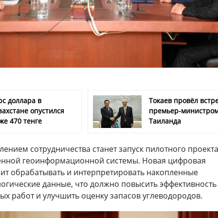
рс доллара в
Токаев провёл встре
захстане опустился
премьер-министро
же 470 тенге
Таиланда
ением сотрудничества станет запуск пилотного проекта
енной геоинформационной системы. Новая цифровая
ит обрабатывать и интерпретировать накопленные
логические данные, что должно повысить эффективность
ых работ и улучшить оценку запасов углеводородов.