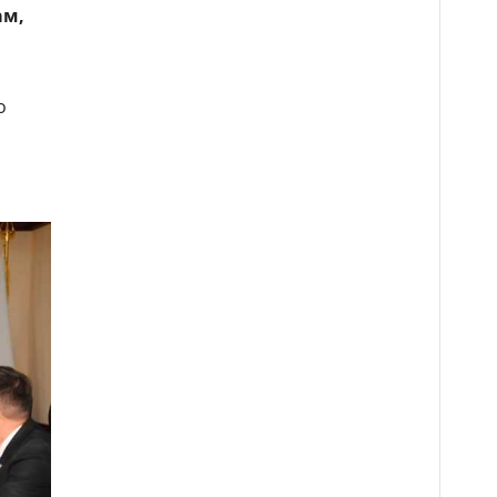
ам,
о