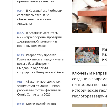
премиальному качеству
В Костанайской области
09:47
состоялось открытие
обновленного вокзала
Аркалыка
В Астане заместитель
09:25
министра обороны проверил
ход приемной кампании в
военном колледже
Ку
Ка
Разработку проекта
09:13
ни
Плана по автоматизации учета
воды в бассейне реки
Сырдарья одобрили
государства Центральной Азии
Ключевым направл
созданию соврем
«Закон и порядок»: как
08:51
платформа позвол
защититься от мошенников,
исторические гео
рассказали гостям фестиваля
Comic Con Astana 2026
геологоразведочн
Более 100 объектов
08:30