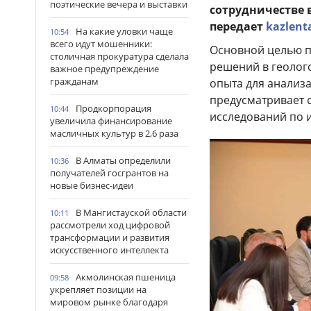
поэтические вечера и выставки
сотрудничестве 
передает
kazlent
На какие уловки чаще
10:54
всего идут мошенники:
Основной целью п
столичная прокуратура сделала
решений в геолог
важное предупреждение
гражданам
опыта для анализ
предусматривает 
Продкорпорация
10:44
исследований по 
увеличила финансирование
масличных культур в 2,6 раза
В Алматы определили
10:36
получателей госгрантов на
новые бизнес-идеи
В Мангистауской области
10:11
рассмотрели ход цифровой
трансформации и развития
искусственного интеллекта
Акмолинская пшеница
09:58
укрепляет позиции на
мировом рынке благодаря