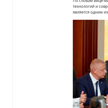
По словам вице-м
перечень территорий для
поиска новых месторождений
технологий и сов
нефти и газа
является одним из
Дроны и система
18:01
«Қорғау»: полиция усилила
контроль на трассах
Алматинской области
«Проверка
17:45
электросчётчиков»:
казахстанцев предупредили о
новой схеме мошенничества
Ущерб более 2,7 млрд тг:
17:38
двух казахстанцев задержали
по делу о контрабанде товаров
из Китая
Семья Нурай Серикбай
17:28
потребовала 10 млрд тг
компенсации морального
вреда