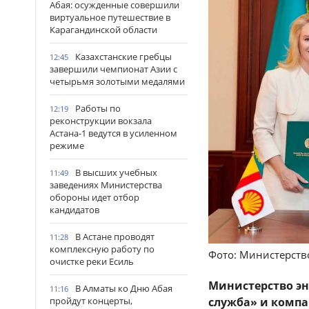
Абая: осужденные совершили
виртуальное путешествие в
Карагандинской области
Казахстанские гребцы
12:45
завершили чемпионат Азии с
четырьмя золотыми медалями
Работы по
12:19
реконструкции вокзала
Астана-1 ведутся в усиленном
режиме
В высших учебных
11:49
заведениях Министерства
обороны идет отбор
кандидатов
В Астане проводят
11:28
комплексную работу по
Фото: Министерств
очистке реки Есиль
Министерство эн
В Алматы ко Дню Абая
11:16
служба» и компа
пройдут концерты,