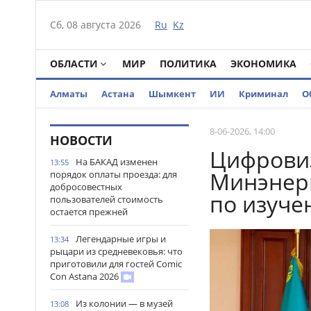
Сб, 08 августа 2026
Ru
Kz
ОБЛАСТИ
МИР
ПОЛИТИКА
ЭКОНОМИКА
Алматы
Астана
Шымкент
ИИ
Криминал
О
8-06-2026, 14:00
НОВОСТИ
Цифровиз
На БАКАД изменен
13:55
Минэнерг
порядок оплаты проезда: для
добросовестных
по изуче
пользователей стоимость
остается прежней
Легендарные игры и
13:34
рыцари из средневековья: что
приготовили для гостей Comic
Con Astana 2026
Из колонии — в музей
13:08