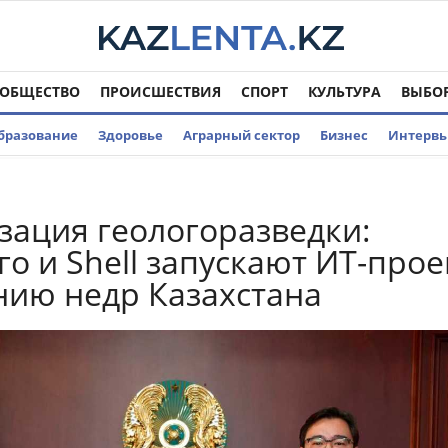
ОБЩЕСТВО
ПРОИСШЕСТВИЯ
СПОРТ
КУЛЬТУРА
ВЫБО
бразование
Здоровье
Аграрный сектор
Бизнес
Интерв
ация геологоразведки:
о и Shell запускают ИТ-прое
нию недр Казахстана