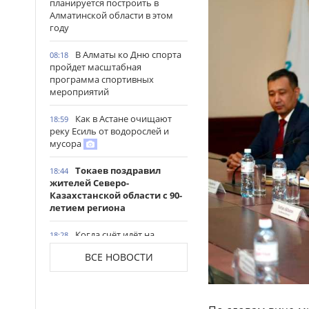
планируется построить в
Алматинской области в этом
году
В Алматы ко Дню спорта
08:18
пройдет масштабная
программа спортивных
мероприятий
Как в Астане очищают
18:59
реку Есиль от водорослей и
мусора
Токаев поздравил
18:44
жителей Северо-
Казахстанской области с 90-
летием региона
Когда счёт идёт на
18:28
минуты: медицинская авиация
ВСЕ НОВОСТИ
Казахстана выполнила более
1300 вылетов за семь месяцев
В Казахстане утвердили
18:06