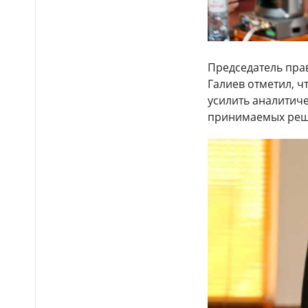
Пропавшего мальчика
17:20
нашли за час в Акмолинской
области
19-летнюю астанчанку
17:00
оштрафовали за мат в TikTok
Председатель пра
Галиев отметил, 
Доллар немного
16:44
усилить аналитиче
подорожал в Казахстане
принимаемых реш
Строителей Алматы
16:38
поздравили с
профессиональным
праздником