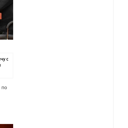
чу с
м
 по