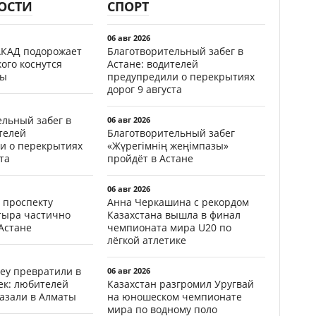
ОСТИ
СПОРТ
06 авг 2026
АКАД подорожает
Благотворительный забег в
кого коснутся
Астане: водителей
фы
предупредили о перекрытиях
дорог 9 августа
ельный забег в
06 авг 2026
телей
Благотворительный забег
и о перекрытиях
«Жүрегімнің жеңімпазы»
та
пройдёт в Астане
06 авг 2026
 проспекту
Анна Черкашина с рекордом
тыра частично
Казахстана вышла в финал
Астане
чемпионата мира U20 по
лёгкой атлетике
еу превратили в
06 авг 2026
ек: любителей
Казахстан разгромил Уругвай
казали в Алматы
на юношеском чемпионате
мира по водному поло