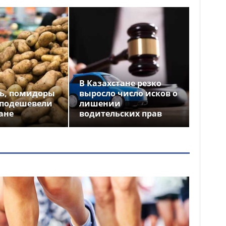
В Казахстане резко
ь, помидоры
выросло число исков о
 подешевели
лишении
ане
водительских прав