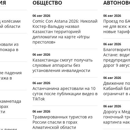
ИЯ
ОБЩЕСТВО
АВТОНОВ
06 авг 2026
06 авг 2026
д колёсами
Comic Con Astana 2026: Николай
Проезд по Б
ой области
Костер-Вальдау назвал
не для всех: 
Казахстан территорией
новые тари
дипломатии на карте «Игры
престолов»
ровали из
06 авг 2026
 пожара в
Благотворит
Астане: води
06 авг 2026
Казахстанцы смогут получать
предупредил
слуховые аппараты без
дорог 9 авгус
установления инвалидности
ле падения
тажа в
06 авг 2026
Движение по
06 авг 2026
Астанчанина арестовали на 10
Кабанбай ба
суток после публикации видео в
ограничат в 
TikTok
 камнепада
орах
06 авг 2026
сти
Дорогу к Мед
06 авг 2026
Травмированных туристов из
гоночный тр
России спасли в горах
картинга на
Алматинской области
 у линии