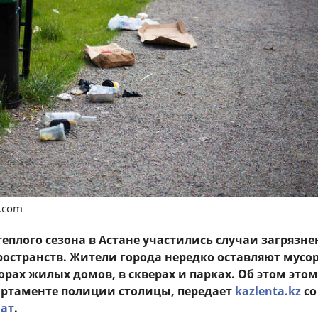
s.com
теплого сезона в Астане участились случаи загрязне
остранств. Жители города нередко оставляют мусор
орах жилых домов, в скверах и парках. Об этом этом
артаменте полиции столицы, передает
kazlenta.kz
со
ат
.