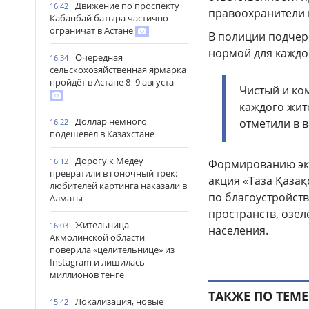
Движение по проспекту
16:42
правоохранители 
Кабанбай батыра частично
ограничат в Астане
В полиции подчер
нормой для каждо
Очередная
16:34
сельскохозяйственная ярмарка
пройдёт в Астане 8–9 августа
Чистый и ко
каждого жит
Доллар немного
отметили в 
16:22
подешевел в Казахстане
Дорогу к Медеу
16:12
Формированию эко
превратили в гоночный трек:
акция «Таза Қазақ
любителей картинга наказали в
по благоустройст
Алматы
пространств, озе
Жительница
16:03
населения.
Акмолинской области
поверила «целительнице» из
Instagram и лишилась
миллионов тенге
ТАКЖЕ ПО ТЕМЕ
Локализация, новые
15:42