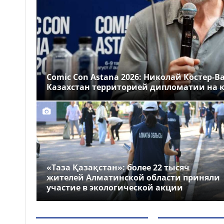
Казахстане
Более 1 млн тг: кому в
14:00
Казахстане предлагали
самые высокие зарплаты
Стало известно, на
12:55
какие специальности
Comic Con Astana 2026: Николай Костер-В
выделили больше всего
Казахстан территорией дипломатии на к
грантов в Казахстане
«Таза Қазақстан»: более 22 тысяч
жителей Алматинской области приняли
участие в экологической акции