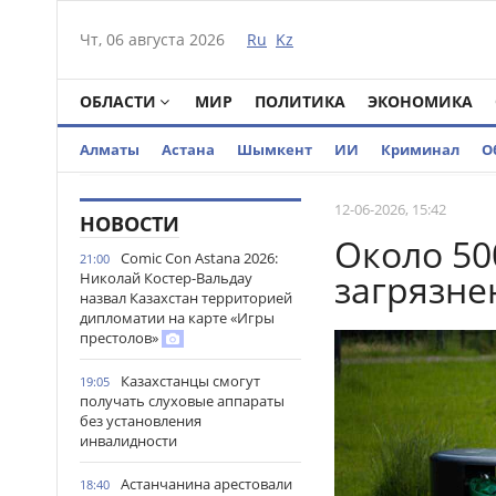
Чт, 06 августа 2026
Ru
Kz
ОБЛАСТИ
МИР
ПОЛИТИКА
ЭКОНОМИКА
Алматы
Астана
Шымкент
ИИ
Криминал
О
12-06-2026, 15:42
НОВОСТИ
Около 50
Comic Con Astana 2026:
21:00
загрязне
Николай Костер-Вальдау
назвал Казахстан территорией
дипломатии на карте «Игры
престолов»
Казахстанцы смогут
19:05
получать слуховые аппараты
без установления
инвалидности
Астанчанина арестовали
18:40