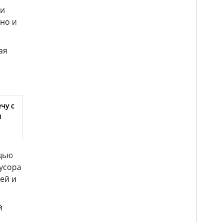
 и
 но и
ая
чу с
м
щью
усора
ей и
й