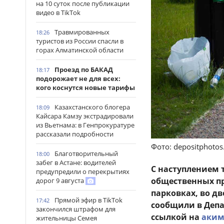
на 10 суток после публикации
видео в TikTok
Травмированных
18:26
туристов из России спасли в
горах Алматинской области
Проезд по БАКАД
18:17
подорожает не для всех:
кого коснутся новые тарифы
Казахстанского блогера
18:09
Кайсара Камзу экстрадировали
из Вьетнама: в Генпрокуратуре
рассказали подробности
Фото: depositphoto
Благотворительный
18:00
забег в Астане: водителей
С наступлением 
предупредили о перекрытиях
общественных пр
дорог 9 августа
парковках, во дв
Прямой эфир в TikTok
17:42
сообщили в Деп
закончился штрафом для
ссылкой на
аким
жительницы Семея