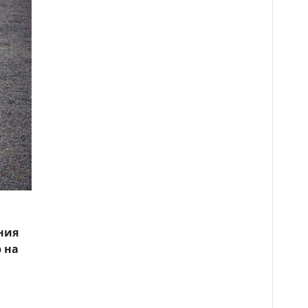
ния
 на