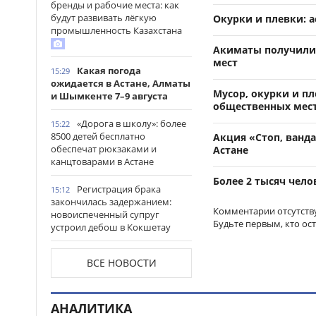
бренды и рабочие места: как
будут развивать лёгкую
Окурки и плевки: а
промышленность Казахстана
Акиматы получили 
мест
Какая погода
15:29
ожидается в Астане, Алматы
Мусор, окурки и пл
и Шымкенте 7–9 августа
общественных мес
«Дорога в школу»: более
15:22
8500 детей бесплатно
Акция «Стоп, ванда
обеспечат рюкзаками и
Астане
канцтоварами в Астане
Более 2 тысяч чело
Регистрация брака
15:12
закончилась задержанием:
Комментарии отсутств
новоиспеченный супруг
Будьте первым, кто ос
устроил дебош в Кокшетау
В древнем городище
15:00
ВСЕ НОВОСТИ
Сауран началась реставрация
исторических памятников
АНАЛИТИКА
Выезд на встречную
14:53