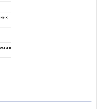
нных
ости в