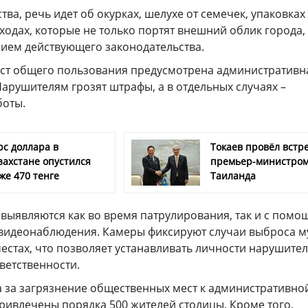
ва, речь идет об окурках, шелухе от семечек, упаковках
ходах, которые не только портят внешний облик города,
ием действующего законодательства.
ест общего пользования предусмотрена административн
Нарушителям грозят штрафы, а в отдельных случаях –
боты.
рс доллара в
Токаев провёл встре
захстане опустился
премьер-министро
же 470 тенге
Таиланда
выявляются как во время патрулирования, так и с помо
 видеонаблюдения. Камеры фиксируют случаи выброса м
естах, что позволяет устанавливать личности нарушител
тветственности.
а за загрязнение общественных мест к административно
ривлечены порядка 500 жителей столицы. Кроме того,