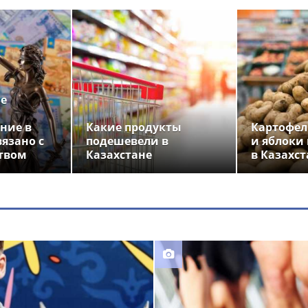
ье
ние в
Какие продукты
Картофел
вязано с
подешевели в
и яблоки
твом
Казахстане
в Казахст