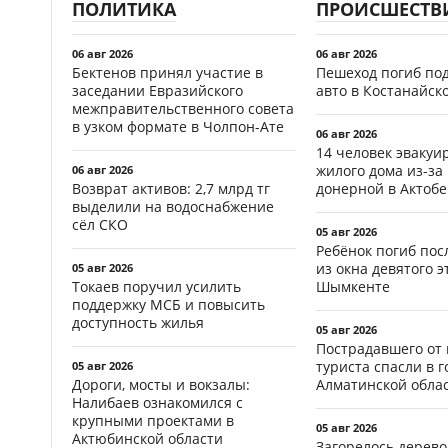
ПОЛИТИКА
ПРОИСШЕСТВ
06 авг 2026
06 авг 2026
Бектенов принял участие в
Пешеход погиб по
заседании Евразийского
авто в Костанайск
межправительственного совета
в узком формате в Чолпон-Ате
06 авг 2026
14 человек эвакуи
жилого дома из-за
06 авг 2026
Возврат активов: 2,7 млрд тг
донерной в Актобе
выделили на водоснабжение
сёл СКО
05 авг 2026
Ребёнок погиб пос
из окна девятого э
05 авг 2026
Токаев поручил усилить
Шымкенте
поддержку МСБ и повысить
доступность жилья
05 авг 2026
Пострадавшего от
туриста спасли в г
05 авг 2026
Дороги, мосты и вокзалы:
Алматинской обла
Налибаев ознакомился с
крупными проектами в
05 авг 2026
Актюбинской области
Загорелось дерево