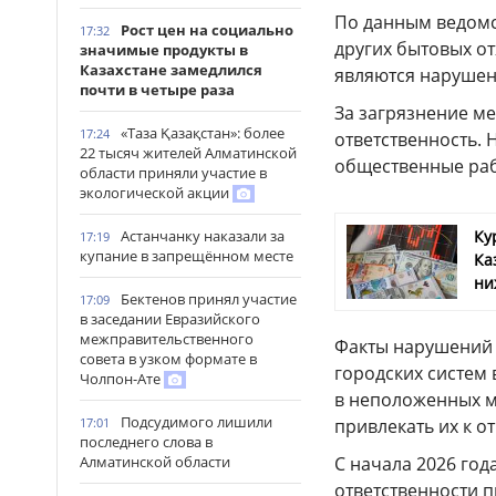
По данным ведомст
Рост цен на социально
17:32
других бытовых от
значимые продукты в
Казахстане замедлился
являются нарушен
почти в четыре раза
За загрязнение м
«Таза Қазақстан»: более
17:24
ответственность. 
22 тысяч жителей Алматинской
общественные ра
области приняли участие в
экологической акции
Ку
Астанчанку наказали за
17:19
купание в запрещённом месте
Ка
ни
Бектенов принял участие
17:09
в заседании Евразийского
межправительственного
Факты нарушений 
совета в узком формате в
городских систем
Чолпон-Ате
в неположенных м
Подсудимого лишили
привлекать их к о
17:01
последнего слова в
С начала 2026 год
Алматинской области
ответственности п