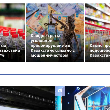
Каждое третье
о
уголовное
ных
правонарушение в
Какие пр
азахстане
Казахстане связано с
подешеве
7%
мошенничеством
Казахста