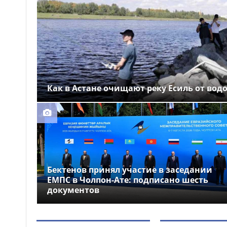
Выборы депутатов
12:01
Курултая: как узнать свой
избирательный участок
Служебная собака
11:41
помогла полицейским найти
пропавшую 18-летнюю
девушку в Караганде
Как в Астане очищают реку Есиль от вод
Бектенов принял участие в заседании
ЕМПС в Чолпон-Ате: подписано шесть
документов