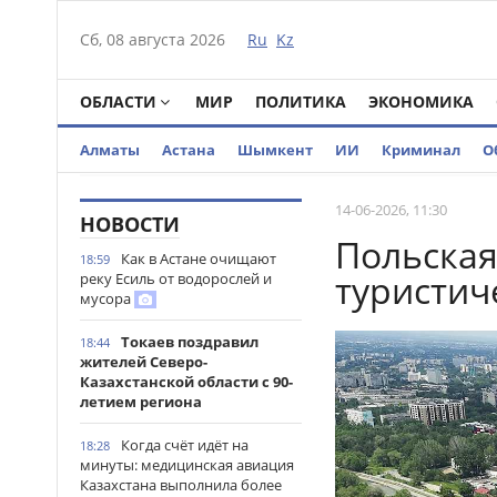
Сб, 08 августа 2026
Ru
Kz
ОБЛАСТИ
МИР
ПОЛИТИКА
ЭКОНОМИКА
Алматы
Астана
Шымкент
ИИ
Криминал
О
14-06-2026, 11:30
НОВОСТИ
Польская
Как в Астане очищают
18:59
туристич
реку Есиль от водорослей и
мусора
Токаев поздравил
18:44
жителей Северо-
Казахстанской области с 90-
летием региона
Когда счёт идёт на
18:28
минуты: медицинская авиация
Казахстана выполнила более