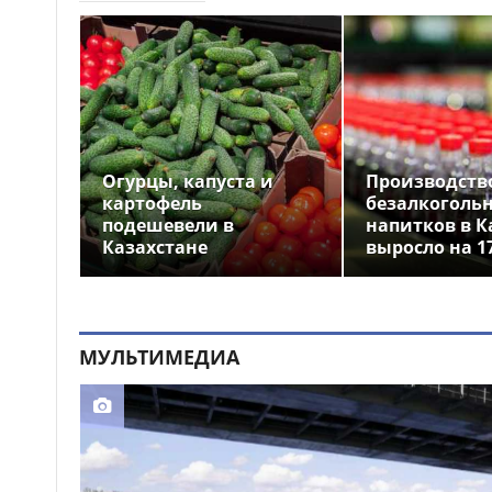
Бектенов принял участие
14:00
в заседании ЕМПС в Чолпон-
Ате: подписано шесть
документов
16 тысяч гостей посетили
13:48
Comic Con Astana 2026 в первый
день
Огурцы, капуста и
Производств
картофель
безалкоголь
Дело о гибели
12:50
подешевели в
напитков в К
фельдшера Улданы Мырзуан
Казахстане
выросло на 1
направили в суд Астаны
Лишённый прав
12:39
водитель снова попался
пьяным за рулём и отправился
МУЛЬТИМЕДИА
в колонию в Жетысуской
области
Стало известно имя
12:21
нового главного тренера
сборной Казахстана по футболу