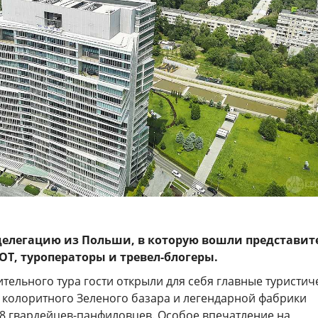
елегацию из Польши, в которую вошли представит
T, туроператоры и тревел-блогеры.
тельного тура гости открыли для себя главные туристич
т колоритного Зеленого базара и легендарной фабрики
28 гвардейцев-панфиловцев. Особое впечатление на