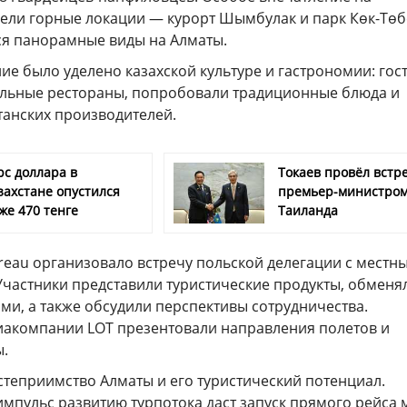
ели горные локации — курорт Шымбулак и парк Көк-Төб
ся панорамные виды на Алматы.
е было уделено казахской культуре и гастрономии: гос
льные рестораны, попробовали традиционные блюда и
танских производителей.
рс доллара в
Токаев провёл встре
захстане опустился
премьер-министро
же 470 тенге
Таиланда
reau организовало встречу польской делегации с местн
Участники представили туристические продукты, обменя
ми, а также обсудили перспективы сотрудничества.
иакомпании LOT презентовали направления полетов и
.
степриимство Алматы и его туристический потенциал.
мпульс развитию турпотока даст запуск прямого рейса 