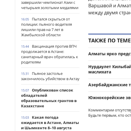
завершили чемпионат Азии с
Варшавой и Алмат
четырьмя золотыми медалями
между двумя стра
Пытался скрыться от
16:05
полиции: пьяного водителя
лишили прав на 7 лет в
Жамбылской области
ТАКЖЕ ПО ТЕМЕ
Вакцинация против ВПЧ
15:44
продолжается в Астане:
Алматы ярко предст
санитарный врач обратилась к
родителям
Нурдаулет Килыбай
маслихата
Пьяное застолье
15:31
закончилось убийством в Актау
Азербайджанские 
Опубликован список
15:07
обладателей
Южнокорейские зве
образовательных грантов в
Казахстане
Комментарии отсутств
Будьте первым, кто ос
Какая погода
15:03
ожидается в Астане, Алматы
и Шымкенте 8–10 августа