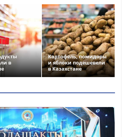
одукты
Картофель, помидоры
ли в
и яблоки подешевели
не
в Казахстане