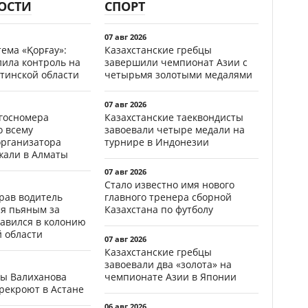
ОСТИ
СПОРТ
07 авг 2026
ема «Қорғау»:
Казахстанские гребцы
лила контроль на
завершили чемпионат Азии с
тинской области
четырьмя золотыми медалями
07 авг 2026
госномера
Казахстанские таеквондисты
о всему
завоевали четыре медали на
организатора
турнире в Индонезии
жали в Алматы
07 авг 2026
Стало известно имя нового
ав водитель
главного тренера сборной
ся пьяным за
Казахстана по футболу
равился в колонию
й области
07 авг 2026
Казахстанские гребцы
завоевали два «золота» на
цы Валиханова
чемпионате Азии в Японии
рекроют в Астане
06 авг 2026