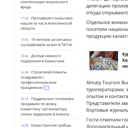
компенсации морального
делегацию произв
вреда
откуда открывают
Пропавшего мальчика
17:20
Отдельное внимани
нашли за час в Акмолинской
области
посетили национа
продукцию казахс
19-летнюю астанчанку
17:00
оштрафовали за мат в TikTok
Ку
Доллар немного
16:44
Ка
подорожал в Казахстане
ни
Строителей Алматы
16:38
поздравили с
Almaty Tourism Bu
профессиональным
праздником
туроператорами. 
опытом и контакта
Поддельные госномера
16:13
Представители ав
продавали по всему
Казахстану: организатора
бортовые журналы
схемы задержали в Алматы
Гости отметили го
Казахстанские гребцы
16:09
Дополнительный и