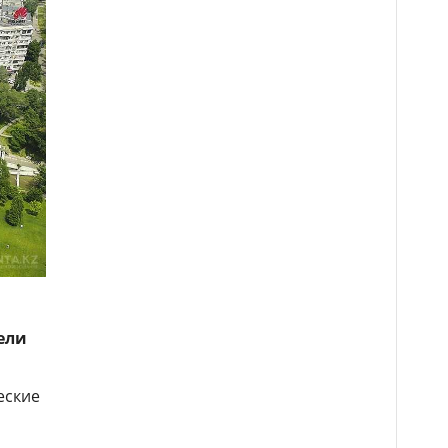
ели
еские