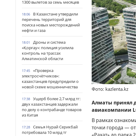
1300 вылетов за семь месяцев
В Казахстане утвердили
18:06
перечень территорий для
поиска новых месторождений
нефти и газа
Дроны и система
18:01
«Қорғау»: полиция усилила
контроль на трассах
Алматинской области
«Проверка
17:45
электросчётчиков»:
казахстанцев предупредили о
новой схеме мошенничества
Фото: kazlenta.kz
Ущерб более 2,7 млрд тг:
17:38
Алматы принял д
двух казахстанцев задержали
авиакомпании LO
по делу о контрабанде товаров
из Китая
В рамках ознакоми
точки города — о
Семья Нурай Серикбай
17:28
потребовала 10 млрд тг
«Рахат» до парка 