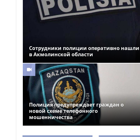
военном колледже
Разработку проекта
09:13
Плана по автоматизации учета
воды в бассейне реки
Сырдарья одобрили
государства Центральной Азии
Сотрудники полиции оперативно нашли
«Закон и порядок»: как
08:51
защититься от мошенников,
в Акмолинской области
рассказали гостям фестиваля
Comic Con Astana 2026
Более 100 объектов
08:30
планируется построить в
Алматинской области в этом
году
Полиция предупреждает граждан о
новой схеме телефонного
мошенничества