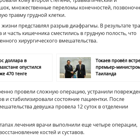
ровали кому второй степени, травматический и
шок, множественные переломы конечностей, позвоночн
лую травму грудной клетки.
я жизни представлял разрыв диафрагмы. В результате тр
а и часть кишечника сместились в грудную полость, что
енного хирургического вмешательства.
рс доллара в
Токаев провёл встре
захстане опустился
премьер-министро
же 470 тенге
Таиланда
ренно провели сложную операцию, устранили поврежде
ов и стабилизировали состояние пациентки. После
ешательства девушка провела 12 суток в отделении
тапах лечения врачи выполнили еще четыре операции,
осстановление костей и суставов.