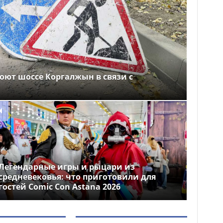
оют шоссе Коргалжын в связи с
Легендарные игры и рыцари из
средневековья: что приготовили для
гостей Comic Con Astana 2026