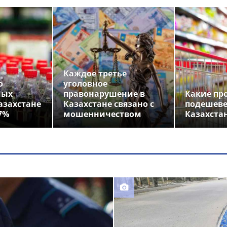
Каждое третье
о
уголовное
ных
правонарушение в
Какие пр
азахстане
Казахстане связано с
подешеве
7%
мошенничеством
Казахста