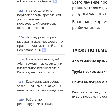
в Алматинской области
Всего лечение пр
реаниматологов, 
На БАКАД изменен
13:55
девушки удалось с
порядок оплаты проезда: для
добросовестных
В настоящее врем
пользователей стоимость
реабилитации.
остается прежней
Легендарные игры и
13:34
рыцари из средневековья: что
приготовили для гостей Comic
ТАКЖЕ ПО ТЕМЕ
Con Astana 2026
Из колонии — в музей
13:08
Алматинские врачи
Абая: осужденные совершили
виртуальное путешествие в
Труба проломила че
Карагандинской области
Казахстанские гребцы
12:45
Почти килограмм в
завершили чемпионат Азии с
четырьмя золотыми медалями
Комментарии отсутств
Будьте первым, кто ос
Работы по
12:19
реконструкции вокзала