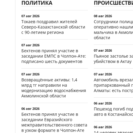
ПОЛИТИКА
ПРОИСШЕСТВ
07 авг 2026
08 авг 2026
Токаев поздравил жителей
Сотрудники полиц
Северо-Казахстанской области
оперативно нашли
с 90-летием региона
мальчика в Акмол
области
07 авг 2026
Бектенов принял участие в
07 авг 2026
заседании ЕМПС в Чолпон-Ате:
Пьяное застолье з
подписано шесть документов
убийством в Актау
07 авг 2026
07 авг 2026
Возвращённые активы: 1,4
Автомобиль врезал
млрд тг направили на
припаркованный г
модернизацию водоснабжения
Алматы: есть пос
Акмолинской области
06 авг 2026
Пешеход погиб по
06 авг 2026
Бектенов принял участие в
авто в Костанайск
заседании Евразийского
межправительственного совета
06 авг 2026
в узком формате в Чолпон-Ате
14 человек эвакуи