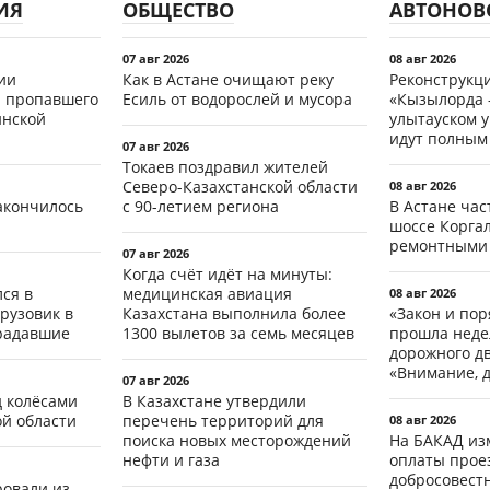
ИЯ
ОБЩЕСТВО
АВТОНОВ
07 авг 2026
08 авг 2026
ии
Как в Астане очищают реку
Реконструкц
 пропавшего
Есиль от водорослей и мусора
«Кызылорда –
инской
улытауском 
идут полным
07 авг 2026
Токаев поздравил жителей
Северо-Казахстанской области
08 авг 2026
акончилось
с 90-летием региона
В Астане ча
шоссе Коргал
ремонтными
07 авг 2026
Когда счёт идёт на минуты:
ся в
медицинская авиация
08 авг 2026
рузовик в
Казахстана выполнила более
«Закон и пор
традавшие
1300 вылетов за семь месяцев
прошла неде
дорожного д
«Внимание, д
07 авг 2026
д колёсами
В Казахстане утвердили
ой области
перечень территорий для
08 авг 2026
поиска новых месторождений
На БАКАД из
нефти и газа
оплаты проез
добросовест
ровали из