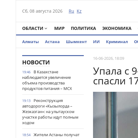
Сб, 08 августа 2026
Ru
Kz
ОБЛАСТИ
МИР
ПОЛИТИКА
ЭКОНОМИКА
Алматы
Астана
Шымкент
ИИ
Криминал
О
16-06-2026, 18:09
НОВОСТИ
Упала с 
В Казахстане
19:46
спасли 1
наблюдается увеличение
объема производства
продуктов питания – МСХ
Реконструкция
19:13
автодороги «Кызылорда –
Жезказган»: на улытауском
участке работы идут полным
ходом
Жители Астаны получат
18:54