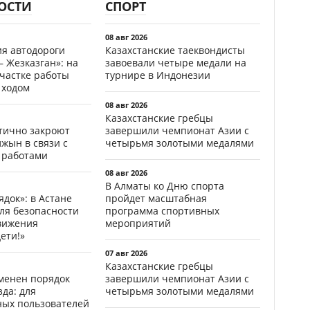
ОСТИ
СПОРТ
08 авг 2026
ия автодороги
Казахстанские таеквондисты
 Жезказган»: на
завоевали четыре медали на
участке работы
турнире в Индонезии
 ходом
08 авг 2026
Казахстанские гребцы
стично закроют
завершили чемпионат Азии с
жын в связи с
четырьмя золотыми медалями
 работами
08 авг 2026
В Алматы ко Дню спорта
ядок»: в Астане
пройдет масштабная
ля безопасности
программа спортивных
вижения
мероприятий
ети!»
07 авг 2026
Казахстанские гребцы
менен порядок
завершили чемпионат Азии с
да: для
четырьмя золотыми медалями
ных пользователей