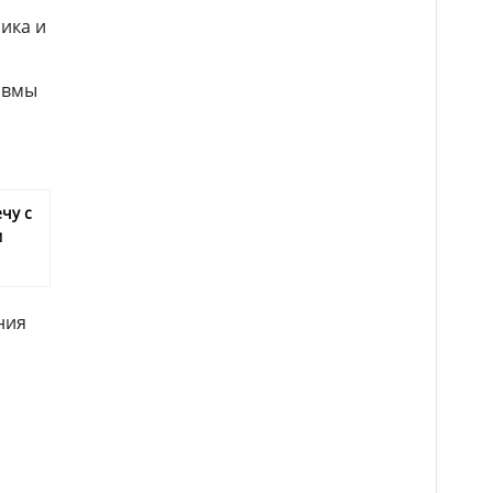
ика и
авмы
чу с
м
ния