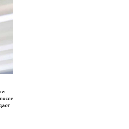
ли
после
дает