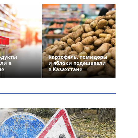
одукты
Картофель, помидоры
ли в
и яблоки подешевели
не
в Казахстане