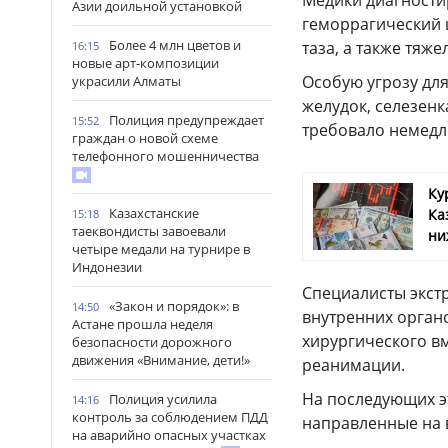
Медики диагности
Азии доильной установкой
геморрагический 
Более 4 млн цветов и
таза, а также тяже
16:15
новые арт-композиции
Особую угрозу дл
украсили Алматы
желудок, селезенк
Полиция предупреждает
15:52
требовало немедл
граждан о новой схеме
телефонного мошенничества
Ку
Казахстанские
Ка
15:18
таеквондисты завоевали
ни
четыре медали на турнире в
Индонезии
Специалисты экст
«Закон и порядок»: в
14:50
внутренних орган
Астане прошла неделя
хирургического вм
безопасности дорожного
движения «Внимание, дети!»
реанимации.
На последующих э
Полиция усилила
14:16
контроль за соблюдением ПДД
направленные на в
на аварийно опасных участках