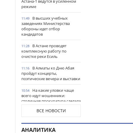
Астана-1 ведутся в усиленном
режиме
В высших учебных
11:49
заведениях Министерства
обороны идет отбор
кандидатов
В Астане проводят
11:28
комплексную работу по
очистке реки Есиль
В Алматы ко Дню Абая
11:16
пройдут концерты,
поэтические вечера и выставки
На какие уловки чаще
10:54
всего идут мошенники:
столичная прокуратура сделала
важное предупреждение
ВСЕ НОВОСТИ
гражданам
Продкорпорация
10:44
увеличила финансирование
АНАЛИТИКА