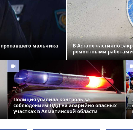
 пропавшего мальчика
В Астане частично закр
ремонтными работами
Полиция усилила контроль за
соблюдением ПДД на аварийно опасных
участках в Алматинской области