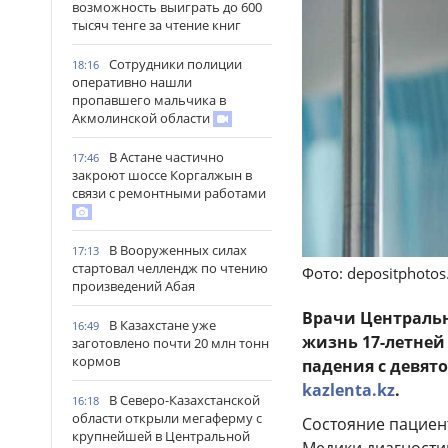
возможность выиграть до 600
тысяч тенге за чтение книг
Сотрудники полиции
18:16
оперативно нашли
пропавшего мальчика в
Акмолинской области
В Астане частично
17:46
закроют шоссе Коргалжын в
связи с ремонтными работами
В Вооруженных силах
17:13
стартовал челлендж по чтению
Фото: depositphoto
произведений Абая
Врачи Централь
В Казахстане уже
16:49
жизнь 17-летней
заготовлено почти 20 млн тонн
кормов
падения с девято
kazlenta.kz
.
В Северо-Казахстанской
16:18
области открыли мегаферму с
Состояние пациен
крупнейшей в Центральной