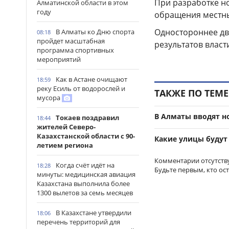
При разработке н
Алматинской области в этом
году
обращения местны
Одностороннее дв
В Алматы ко Дню спорта
08:18
пройдет масштабная
результатов влас
программа спортивных
мероприятий
Как в Астане очищают
18:59
реку Есиль от водорослей и
ТАКЖЕ ПО ТЕМЕ
мусора
В Алматы вводят н
Токаев поздравил
18:44
жителей Северо-
Казахстанской области с 90-
Какие улицы будут
летием региона
Комментарии отсутств
Когда счёт идёт на
18:28
Будьте первым, кто ос
минуты: медицинская авиация
Казахстана выполнила более
1300 вылетов за семь месяцев
В Казахстане утвердили
18:06
перечень территорий для