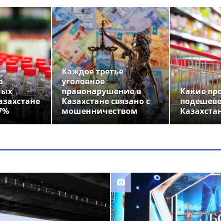
Каждое третье
о
уголовное
ных
правонарушение в
Какие пр
азахстане
Казахстане связано с
подешеве
7%
мошенничеством
Казахста