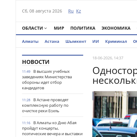
Сб, 08 августа 2026
Ru
Kz
ОБЛАСТИ
МИР
ПОЛИТИКА
ЭКОНОМИКА
Алматы
Астана
Шымкент
ИИ
Криминал
О
18-06-2026, 14:37
НОВОСТИ
Одностор
В высших учебных
11:49
нескольк
заведениях Министерства
обороны идет отбор
кандидатов
В Астане проводят
11:28
комплексную работу по
очистке реки Есиль
В Алматы ко Дню Абая
11:16
пройдут концерты,
поэтические вечера и выставки