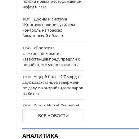
поиска новых месторождений
нефти и газа
Дроны и система
18:01
«Қорғау»: полиция усилила
контроль на трассах
Алматинской области
«Проверка
17:45
электросчётчиков»:
казахстанцев предупредили о
новой схеме мошенничества
Ущерб более 2,7 млрд тг:
17:38
двух казахстанцев задержали
по делу о контрабанде товаров
из Китая
Семья Нурай Серикбай
17:28
потребовала 10 млрд тг
ВСЕ НОВОСТИ
компенсации морального
вреда
Пропавшего мальчика
АНАЛИТИКА
17:20