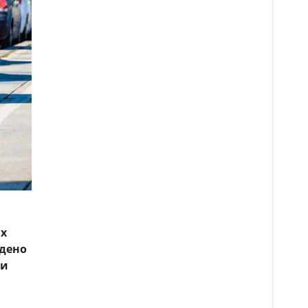
ах
едено
ии