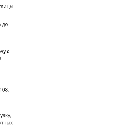
улицы
а до
чу с
м
108,
узку,
ктных