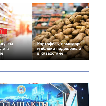
одукты
Картофель, помидоры
ли в
и яблоки подешевели
не
в Казахстане