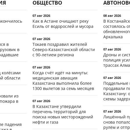
ИЯ
ОБЩЕСТВО
АВТОНОВ
07 авг 2026
08 авг 2026
акончилось
Как в Астане очищают реку
В Костанайск
Есиль от водорослей и мусора
состоялось 
обновленног
Аркалыка
07 авг 2026
ся в
Токаев поздравил жителей
рузовик в
Северо-Казахстанской области
07 авг 2026
традавшие
с 90-летием региона
Дроны и сист
полиция уси
трассах Алма
07 авг 2026
д колёсами
Когда счёт идёт на минуты:
ой области
медицинская авиация
07 авг 2026
Казахстана выполнила более
Поддельные 
1300 вылетов за семь месяцев
продавали п
Казахстану: 
ровали из
схемы задер
 пожара в
07 авг 2026
В Казахстане утвердили
перечень территорий для
07 авг 2026
поиска новых месторождений
Лишённый пр
нефти и газа
снова попал
ле падения
рулём и отп
тажа в