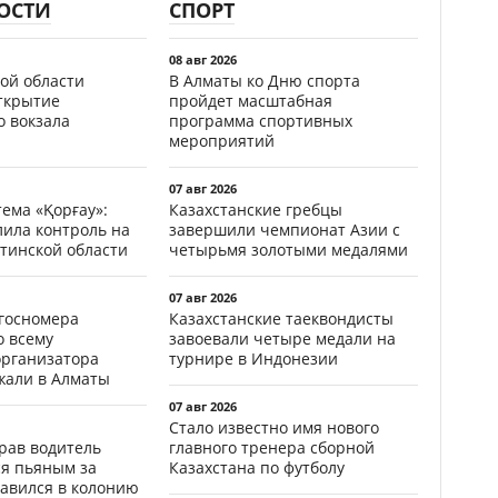
ОСТИ
СПОРТ
08 авг 2026
ой области
В Алматы ко Дню спорта
открытие
пройдет масштабная
о вокзала
программа спортивных
мероприятий
07 авг 2026
ема «Қорғау»:
Казахстанские гребцы
лила контроль на
завершили чемпионат Азии с
тинской области
четырьмя золотыми медалями
07 авг 2026
госномера
Казахстанские таеквондисты
о всему
завоевали четыре медали на
организатора
турнире в Индонезии
жали в Алматы
07 авг 2026
Стало известно имя нового
ав водитель
главного тренера сборной
ся пьяным за
Казахстана по футболу
равился в колонию