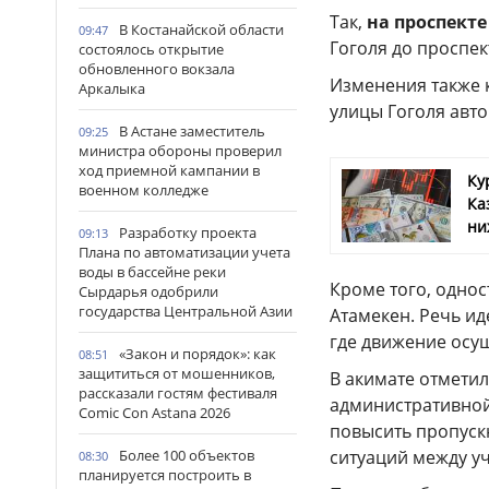
Так,
на проспект
В Костанайской области
09:47
Гоголя до проспе
состоялось открытие
обновленного вокзала
Изменения также 
Аркалыка
улицы Гоголя авт
В Астане заместитель
09:25
министра обороны проверил
ход приемной кампании в
Ку
военном колледже
Ка
ни
Разработку проекта
09:13
Плана по автоматизации учета
воды в бассейне реки
Кроме того, одно
Сырдарья одобрили
государства Центральной Азии
Атамекен. Речь ид
где движение осу
«Закон и порядок»: как
08:51
защититься от мошенников,
В акимате отмети
рассказали гостям фестиваля
административной 
Comic Con Astana 2026
повысить пропуск
ситуаций между у
Более 100 объектов
08:30
планируется построить в