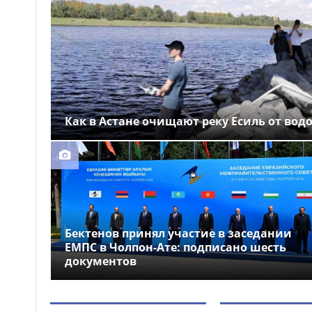
полиции: пьяного водителя
лишили прав на 7 лет в
Жамбылской области
Вакцинация против ВПЧ
15:44
продолжается в Астане:
санитарный врач обратилась к
родителям
Как в Астане очищают реку Есиль от вод
Пьяное застолье
15:31
закончилось убийством в Актау
Бектенов принял участие в заседании
ЕМПС в Чолпон-Ате: подписано шесть
документов