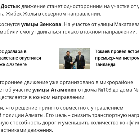
е Достык
движение станет односторонним на участке от 
кта Жибек Жолы в северном направлении.
коснутся
улицы Зенкова
. На участке от улицы Макатаев
омобили смогут двигаться только в южном направлении.
рс доллара в
Токаев провёл встре
захстане опустился
премьер-министро
же 470 тенге
Таиланда
стороннее движение уже организовано в микрорайоне
ет об участке
улицы Атамекен
от дома №103 до дома №
ществляется в южном направлении.
ли, что решение принято совместно с управлением
полиции Алматы. Его цель – снизить транспортную нагр
ную способность дорог и уменьшить количество конфли
частниками движения.