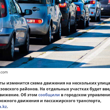
s.com
аты изменится схема движения на нескольких улиц
эзовского районов. На отдельных участках будет вв
движение. Об этом
сообщили
в городском управлен
ожного движения и пассажирского транспорта,
a.kz
.