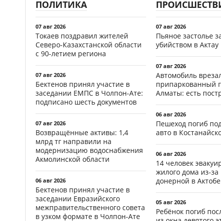
ПОЛИТИКА
ПРОИСШЕСТВ
07 авг 2026
07 авг 2026
Токаев поздравил жителей
Пьяное застолье з
Северо-Казахстанской области
убийством в Актау
с 90-летием региона
07 авг 2026
Автомобиль врезал
07 авг 2026
Бектенов принял участие в
припаркованный г
заседании ЕМПС в Чолпон-Ате:
Алматы: есть пос
подписано шесть документов
06 авг 2026
Пешеход погиб по
07 авг 2026
Возвращённые активы: 1,4
авто в Костанайск
млрд тг направили на
модернизацию водоснабжения
06 авг 2026
Акмолинской области
14 человек эвакуи
жилого дома из-за
донерной в Актобе
06 авг 2026
Бектенов принял участие в
заседании Евразийского
05 авг 2026
межправительственного совета
Ребёнок погиб пос
в узком формате в Чолпон-Ате
из окна девятого э