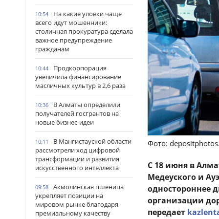
На какие уловки чаще
10:54
всего идут мошенники:
столичная прокуратура сделала
важное предупреждение
гражданам
Продкорпорация
10:44
увеличила финансирование
масличных культур в 2,6 раза
В Алматы определили
10:36
получателей госгрантов на
новые бизнес-идеи
В Мангистауской области
10:11
Фото: depositphoto
рассмотрели ход цифровой
трансформации и развития
С 18 июня в Алм
искусственного интеллекта
Медеуского и Ау
Акмолинская пшеница
одностороннее 
09:58
укрепляет позиции на
организации дор
мировом рынке благодаря
передает
kazlent
премиальному качеству