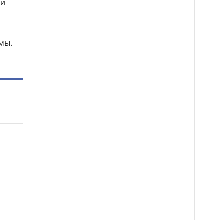
 и
мы.