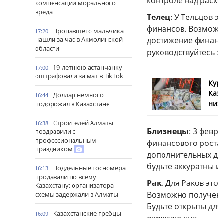
контроле над рас
компенсации морального
вреда
Телец
: У Тельцов
финансов. Возмож
Пропавшего мальчика
17:20
нашли за час в Акмолинской
достижение финан
области
руководствуйтесь
19-летнюю астанчанку
17:00
оштрафовали за мат в TikTok
Ку
Ка
Доллар немного
16:44
ни
подорожал в Казахстане
Строителей Алматы
16:38
Близнецы
: 3 фев
поздравили с
профессиональным
финансового рост
праздником
дополнительных д
будьте аккуратны
Поддельные госномера
16:13
продавали по всему
Рак
: Для Раков э
Казахстану: организатора
Возможно получен
схемы задержали в Алматы
Будьте открыты д
Казахстанские гребцы
16:09