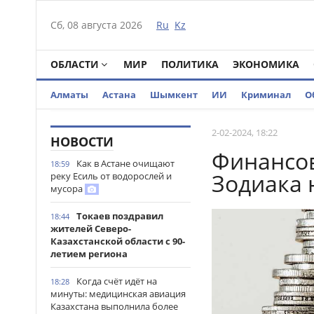
Сб, 08 августа 2026
Ru
Kz
ОБЛАСТИ
МИР
ПОЛИТИКА
ЭКОНОМИКА
Алматы
Астана
Шымкент
ИИ
Криминал
О
2-02-2024, 18:22
НОВОСТИ
Финансов
Как в Астане очищают
18:59
Зодиака 
реку Есиль от водорослей и
мусора
Токаев поздравил
18:44
жителей Северо-
Казахстанской области с 90-
летием региона
Когда счёт идёт на
18:28
минуты: медицинская авиация
Казахстана выполнила более