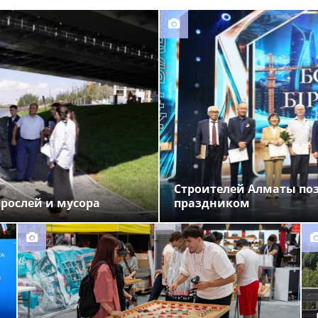
Строителей Алматы по
орослей и мусора
праздником