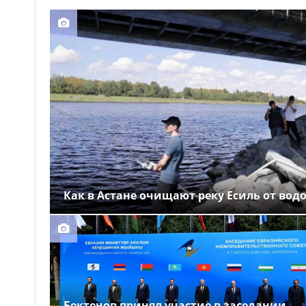
Как в Астане очищают реку Есиль от вод
Бектенов принял участие в заседании