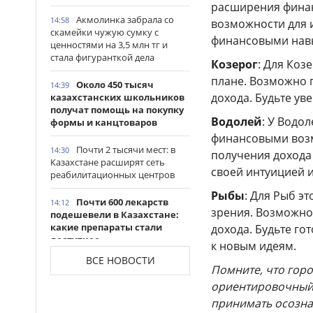
расширения финан
Акмолинка забрала со
14:58
возможности для 
скамейки чужую сумку с
финансовыми нав
ценностями на 3,5 млн тг и
стала фигуранткой дела
Козерог
: Для Коз
плане. Возможно 
Около 450 тысяч
14:39
дохода. Будьте ув
казахстанских школьников
получат помощь на покупку
Водолей
: У Водо
формы и канцтоваров
финансовыми воз
Почти 2 тысячи мест: в
14:30
получения дохода
Казахстане расширят сеть
своей интуицией 
реабилитационных центров
Рыбы
: Для Рыб э
Почти 600 лекарств
14:12
зрения. Возможно
подешевели в Казахстане:
какие препараты стали
дохода. Будьте го
доступнее
к новым идеям.
ВСЕ НОВОСТИ
Казахстанские
14:06
Помните, что горо
таеквондисты завоевали
ориентировочный 
четыре медали на турнире в
принимать осозна
Индонезии