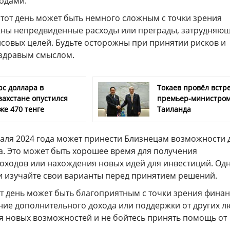
ходами.
 этот день может быть немного сложным с точки зрения
ны непредвиденные расходы или преграды, затрудняю
совых целей. Будьте осторожны при принятии рисков и
 здравым смыслом.
рс доллара в
Токаев провёл встре
захстане опустился
премьер-министро
же 470 тенге
Таиланда
раля 2024 года может принести Близнецам возможности 
а. Это может быть хорошее время для получения
оходов или нахождения новых идей для инвестиций. Од
 и изучайте свои варианты перед принятием решений.
тот день может быть благоприятным с точки зрения финан
ие дополнительного дохода или поддержки от других л
ля новых возможностей и не бойтесь принять помощь от