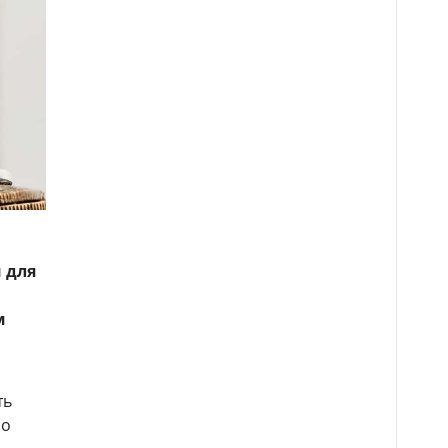
 для
м
ть
 о