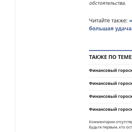
обстоятельства.
Бектенов принял участие
14:00
в заседании ЕМПС в Чолпон-
Ате: подписано шесть
Читайте также:
документов
большая удача
16 тысяч гостей посетили
13:48
Comic Con Astana 2026 в первый
день
ТАКЖЕ ПО ТЕМЕ
Дело о гибели
12:50
фельдшера Улданы Мырзуан
направили в суд Астаны
Финансовый гороско
Лишённый прав
12:39
Финансовый гороско
водитель снова попался
пьяным за рулём и отправился
в колонию в Жетысуской
Финансовый гороско
области
Финансовый гороско
Стало известно имя
12:21
нового главного тренера
Комментарии отсутств
сборной Казахстана по футболу
Будьте первым, кто ос