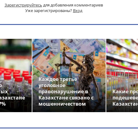
Зарегистрируйтесь
для добавления комментариев
Уже зарегистрированы?
Вход
Каждое третье
о
уголовное
ных
правонарушение в
Какие пр
азахстане
Казахстане связано с
подешеве
7%
мошенничеством
Казахста