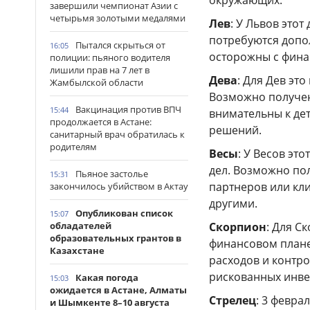
окружающих.
завершили чемпионат Азии с
четырьмя золотыми медалями
Лев
: У Львов это
потребуются допо
Пытался скрыться от
16:05
осторожны с фина
полиции: пьяного водителя
лишили прав на 7 лет в
Дева
: Для Дев эт
Жамбылской области
Возможно получен
Вакцинация против ВПЧ
15:44
внимательны к де
продолжается в Астане:
решений.
санитарный врач обратилась к
родителям
Весы
: У Весов эт
дел. Возможно по
Пьяное застолье
15:31
партнеров или кли
закончилось убийством в Актау
другими.
Опубликован список
15:07
обладателей
Скорпион
: Для С
образовательных грантов в
финансовом плане
Казахстане
расходов и контр
рискованных инве
Какая погода
15:03
ожидается в Астане, Алматы
Стрелец
: 3 февра
и Шымкенте 8–10 августа