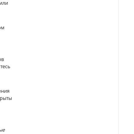
 или
ом
ов
тесь
ения
крыты
ые