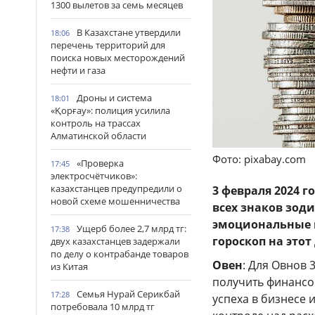
1300 вылетов за семь месяцев
В Казахстане утвердили
18:06
перечень территорий для
поиска новых месторождений
нефти и газа
Дроны и система
18:01
«Қорғау»: полиция усилила
контроль на трассах
Алматинской области
Фото: pixabay.com
«Проверка
17:45
электросчётчиков»:
казахстанцев предупредили о
3 февраля 2024 
новой схеме мошенничества
всех знаков зод
эмоциональные п
Ущерб более 2,7 млрд тг:
17:38
гороскоп на этот
двух казахстанцев задержали
по делу о контрабанде товаров
Овен
: Для Овнов 
из Китая
получить финансо
Семья Нурай Серикбай
17:28
успеха в бизнесе 
потребовала 10 млрд тг