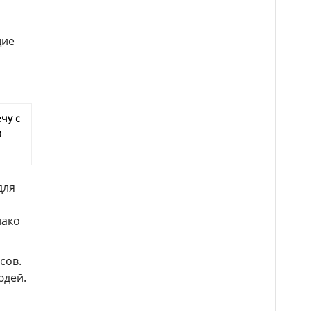
щие
чу с
м
для
нако
сов.
юдей.