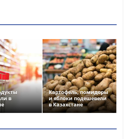
одукты
Картофель, помидоры
ли в
и яблоки подешевели
не
в Казахстане