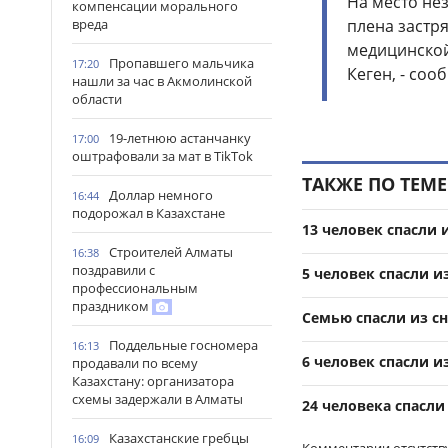
На место не
компенсации морального
плена застря
вреда
медицинской
Пропавшего мальчика
17:20
Кеген, - соо
нашли за час в Акмолинской
области
19-летнюю астанчанку
17:00
оштрафовали за мат в TikTok
ТАКЖЕ ПО ТЕМЕ
Доллар немного
16:44
подорожал в Казахстане
13 человек спасли 
Строителей Алматы
16:38
поздравили с
5 человек спасли и
профессиональным
праздником
Семью спасли из сн
Поддельные госномера
16:13
6 человек спасли и
продавали по всему
Казахстану: организатора
схемы задержали в Алматы
24 человека спасли
Казахстанские гребцы
16:09
Комментарии отсутств