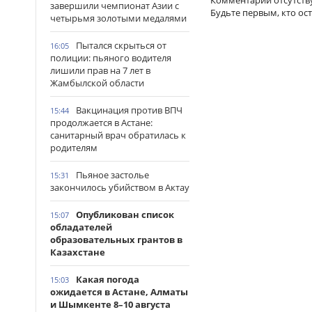
завершили чемпионат Азии с
Будьте первым, кто ос
четырьмя золотыми медалями
Пытался скрыться от
16:05
полиции: пьяного водителя
лишили прав на 7 лет в
Жамбылской области
Вакцинация против ВПЧ
15:44
продолжается в Астане:
санитарный врач обратилась к
родителям
Пьяное застолье
15:31
закончилось убийством в Актау
Опубликован список
15:07
обладателей
образовательных грантов в
Казахстане
Какая погода
15:03
ожидается в Астане, Алматы
и Шымкенте 8–10 августа