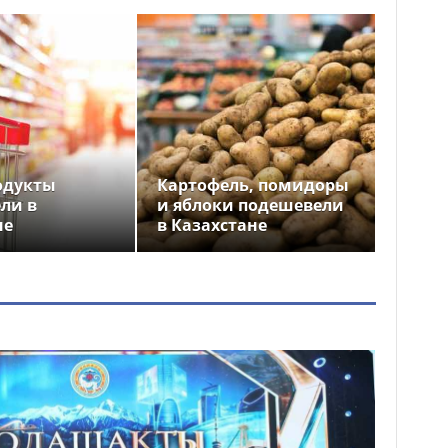
одукты
Картофель, помидоры
ли в
и яблоки подешевели
не
в Казахстане