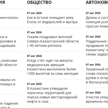
ИЯ
ОБЩЕСТВО
АВТОНОВ
07 авг 2026
07 авг 2026
акончилось
Как в Астане очищают реку
Дроны и сист
Есиль от водорослей и мусора
полиция уси
трассах Алма
07 авг 2026
ся в
Токаев поздравил жителей
07 авг 2026
рузовик в
Северо-Казахстанской области
Поддельные 
традавшие
с 90-летием региона
продавали п
Казахстану: 
схемы задер
07 авг 2026
д колёсами
Когда счёт идёт на минуты:
ой области
медицинская авиация
07 авг 2026
Казахстана выполнила более
Лишённый пр
1300 вылетов за семь месяцев
снова попал
рулём и отп
ровали из
в Жетысуско
 пожара в
07 авг 2026
В Казахстане утвердили
перечень территорий для
07 авг 2026
поиска новых месторождений
Участок ули
нефти и газа
временно пе
ле падения
тажа в