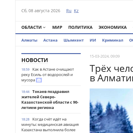
Сб, 08 августа 2026
Ru
Kz
ОБЛАСТИ
МИР
ПОЛИТИКА
ЭКОНОМИКА
Алматы
Астана
Шымкент
ИИ
Криминал
О
15-03-2024, 09:09
НОВОСТИ
Трёх чел
Как в Астане очищают
18:59
в Алмати
реку Есиль от водорослей и
мусора
Токаев поздравил
18:44
жителей Северо-
Казахстанской области с 90-
летием региона
Когда счёт идёт на
18:28
минуты: медицинская авиация
Казахстана выполнила более