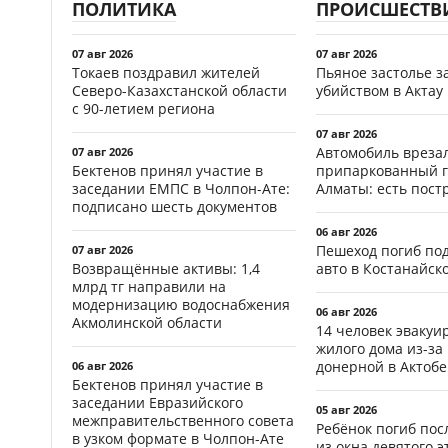
ПОЛИТИКА
ПРОИСШЕСТВ
07 авг 2026
07 авг 2026
Токаев поздравил жителей
Пьяное застолье з
Северо-Казахстанской области
убийством в Актау
с 90-летием региона
07 авг 2026
Автомобиль врезал
07 авг 2026
Бектенов принял участие в
припаркованный г
заседании ЕМПС в Чолпон-Ате:
Алматы: есть пос
подписано шесть документов
06 авг 2026
Пешеход погиб по
07 авг 2026
Возвращённые активы: 1,4
авто в Костанайск
млрд тг направили на
модернизацию водоснабжения
06 авг 2026
Акмолинской области
14 человек эвакуи
жилого дома из-за
донерной в Актобе
06 авг 2026
Бектенов принял участие в
заседании Евразийского
05 авг 2026
межправительственного совета
Ребёнок погиб пос
в узком формате в Чолпон-Ате
из окна девятого э