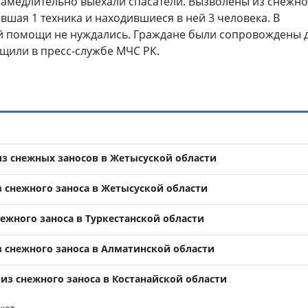
замедлительно выехали спасатели. Вызволены из снежно
вшая 1 техника и находившиеся в ней 3 человека. В
 помощи не нуждались. Граждане были сопровождены д
бщили в пресс-службе МЧС РК.
из снежных заносов в Жетысуской области
з снежного заноса в Жетысуской области
ежного заноса в Туркестанской области
з снежного заноса в Алматинской области
 из снежного заноса в Костанайской области
уют