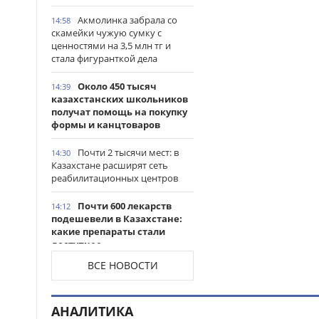
Акмолинка забрала со
14:58
скамейки чужую сумку с
ценностями на 3,5 млн тг и
стала фигуранткой дела
Около 450 тысяч
14:39
казахстанских школьников
получат помощь на покупку
формы и канцтоваров
Почти 2 тысячи мест: в
14:30
Казахстане расширят сеть
реабилитационных центров
Почти 600 лекарств
14:12
подешевели в Казахстане:
какие препараты стали
доступнее
ВСЕ НОВОСТИ
Казахстанские
14:06
таеквондисты завоевали
четыре медали на турнире в
АНАЛИТИКА
Индонезии