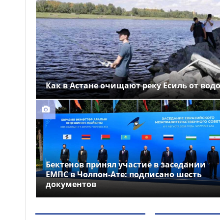
Выборы депутатов
12:01
Курултая: как узнать свой
избирательный участок
Служебная собака
11:41
помогла полицейским найти
пропавшую 18-летнюю
девушку в Караганде
Как в Астане очищают реку Есиль от вод
Бектенов принял участие в заседании
ЕМПС в Чолпон-Ате: подписано шесть
документов