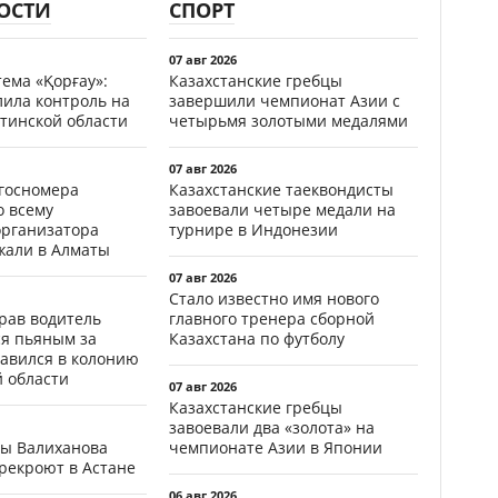
ОСТИ
СПОРТ
07 авг 2026
ема «Қорғау»:
Казахстанские гребцы
лила контроль на
завершили чемпионат Азии с
тинской области
четырьмя золотыми медалями
07 авг 2026
госномера
Казахстанские таеквондисты
о всему
завоевали четыре медали на
организатора
турнире в Индонезии
жали в Алматы
07 авг 2026
Стало известно имя нового
ав водитель
главного тренера сборной
ся пьяным за
Казахстана по футболу
равился в колонию
й области
07 авг 2026
Казахстанские гребцы
завоевали два «золота» на
цы Валиханова
чемпионате Азии в Японии
рекроют в Астане
06 авг 2026