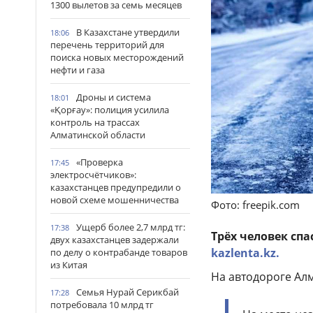
1300 вылетов за семь месяцев
В Казахстане утвердили
18:06
перечень территорий для
поиска новых месторождений
нефти и газа
Дроны и система
18:01
«Қорғау»: полиция усилила
контроль на трассах
Алматинской области
«Проверка
17:45
электросчётчиков»:
казахстанцев предупредили о
новой схеме мошенничества
Фото: freepik.com
Ущерб более 2,7 млрд тг:
17:38
Трёх человек спа
двух казахстанцев задержали
kazlenta.kz.
по делу о контрабанде товаров
из Китая
На автодороге Ал
Семья Нурай Серикбай
17:28
потребовала 10 млрд тг