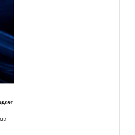
едает
ьми.