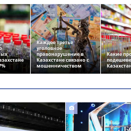
Каждое третье
о
уголовное
ных
правонарушение в
Какие пр
азахстане
Казахстане связано с
подешеве
7%
мошенничеством
Казахста