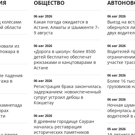
ИЯ
ОБЩЕСТВО
АВТОНОВ
06 авг 2026
06 авг 2026
д колёсами
Какая погода ожидается в
Выезд на вс
ой области
Астане, Алматы и Шымкенте 7–
обернулся л
9 августа
двух водител
ровали из
06 авг 2026
06 авг 2026
 пожара в
«Дорога в школу»: более 8500
Водителей п
детей бесплатно обеспечат
ограничении
рюкзаками и канцтоварами в
участке тра
Астане
ле падения
06 авг 2026
тажа в
Более 16 тыс
06 авг 2026
Регистрация брака закончилась
грузовиков н
задержанием: новоиспеченный
супруг устроил дебош в
06 авг 2026
Кокшетау
 камнепада
Ночная шумн
орах
обернулась а
сти
водителей в 
06 авг 2026
В древнем городище Сауран
началась реставрация
05 авг 2026
исторических памятников
 у линии
19-летнего 