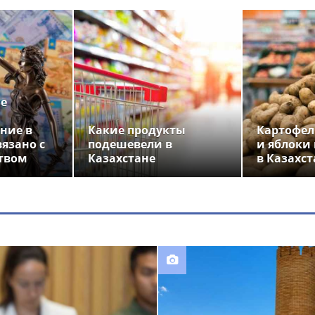
ье
ние в
Какие продукты
Картофел
вязано с
подешевели в
и яблоки
твом
Казахстане
в Казахст