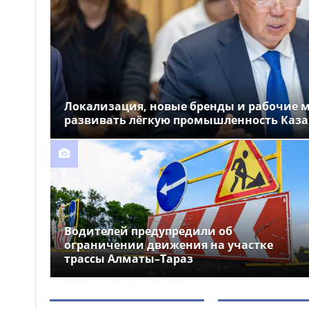
14 человек эвакуировали
09:24
из жилого дома из-за пожара в
донерной в Актобе
Ночная шумная езда
09:19
обернулась арестом для двух
водителей в Астане
Локализация, новые бренды и рабочие ме
развивать лёгкую промышленность Каза
Водителей предупредили об
ограничении движения на участке
трассы Алматы–Тараз