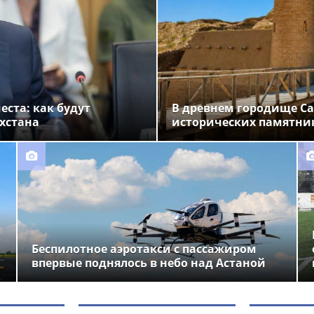
ста: как будут
В древнем городище Са
хстана
исторических памятни
Беспилотное аэротакси с пассажиром
впервые поднялось в небо над Астаной