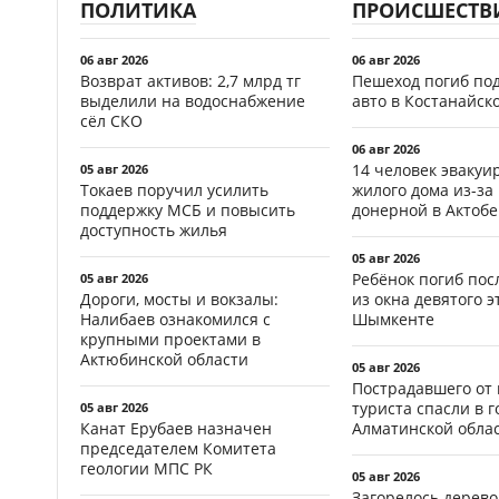
ПОЛИТИКА
ПРОИСШЕСТВ
06 авг 2026
06 авг 2026
Возврат активов: 2,7 млрд тг
Пешеход погиб по
выделили на водоснабжение
авто в Костанайск
сёл СКО
06 авг 2026
14 человек эвакуи
05 авг 2026
Токаев поручил усилить
жилого дома из-за
поддержку МСБ и повысить
донерной в Актобе
доступность жилья
05 авг 2026
Ребёнок погиб пос
05 авг 2026
Дороги, мосты и вокзалы:
из окна девятого э
Налибаев ознакомился с
Шымкенте
крупными проектами в
Актюбинской области
05 авг 2026
Пострадавшего от
туриста спасли в г
05 авг 2026
Канат Ерубаев назначен
Алматинской обла
председателем Комитета
геологии МПС РК
05 авг 2026
Загорелось дерево