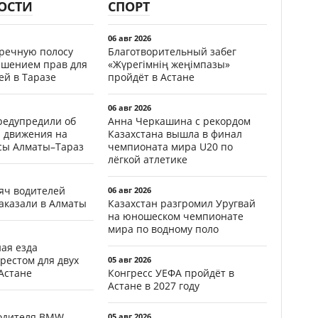
ОСТИ
СПОРТ
06 авг 2026
тречную полосу
Благотворительный забег
ишением прав для
«Жүрегімнің жеңімпазы»
ей в Таразе
пройдёт в Астане
06 авг 2026
редупредили об
Анна Черкашина с рекордом
 движения на
Казахстана вышла в финал
ссы Алматы–Тараз
чемпионата мира U20 по
лёгкой атлетике
яч водителей
06 авг 2026
аказали в Алматы
Казахстан разгромил Уругвай
на юношеском чемпионате
мира по водному поло
ая езда
рестом для двух
05 авг 2026
Астане
Конгресс УЕФА пройдёт в
Астане в 2027 году
водителя BMW
05 авг 2026