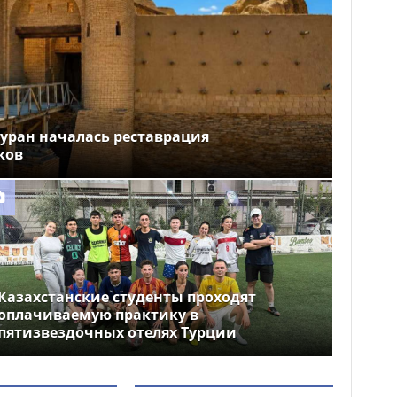
уран началась реставрация
ков
Казахстанские студенты проходят
оплачиваемую практику в
пятизвездочных отелях Турции