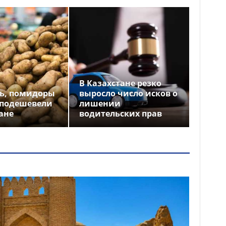
В Казахстане резко
ь, помидоры
выросло число исков о
 подешевели
лишении
ане
водительских прав