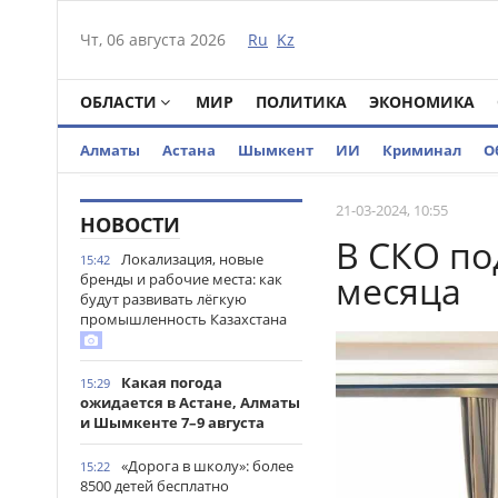
Чт, 06 августа 2026
Ru
Kz
ОБЛАСТИ
МИР
ПОЛИТИКА
ЭКОНОМИКА
Алматы
Астана
Шымкент
ИИ
Криминал
О
21-03-2024, 10:55
НОВОСТИ
В СКО по
Локализация, новые
15:42
месяца
бренды и рабочие места: как
будут развивать лёгкую
промышленность Казахстана
Какая погода
15:29
ожидается в Астане, Алматы
и Шымкенте 7–9 августа
«Дорога в школу»: более
15:22
8500 детей бесплатно