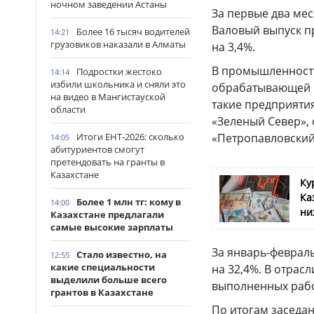
ночном заведении Астаны
За первые два мес
Валовый выпуск пр
Более 16 тысяч водителей
14:21
грузовиков наказали в Алматы
на 3,4%.
В промышленности 
Подростки жестоко
14:14
избили школьника и сняли это
обрабатывающей п
на видео в Мангистауской
такие предприятия
области
«Зеленый Север»,
Итоги ЕНТ-2026: сколько
«Петропавловский
14:05
абитуриентов смогут
претендовать на гранты в
Казахстане
Ку
Ка
Более 1 млн тг: кому в
14:00
ни
Казахстане предлагали
самые высокие зарплаты
За январь-февраль
Стало известно, на
12:55
какие специальности
на 32,4%. В отрас
выделили больше всего
выполненных работ
грантов в Казахстане
По итогам заседа