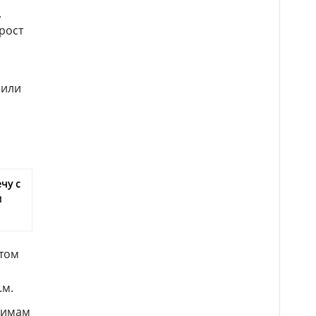
.
рост
чили
чу с
м
стом
.м.
кимам