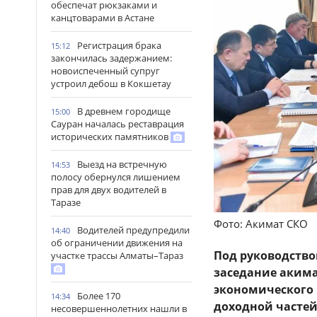
обеспечат рюкзаками и
канцтоварами в Астане
Регистрация брака
15:12
закончилась задержанием:
новоиспеченный супруг
устроил дебош в Кокшетау
В древнем городище
15:00
Сауран началась реставрация
исторических памятников
Выезд на встречную
14:53
полосу обернулся лишением
прав для двух водителей в
Таразе
Фото: Акимат СКО
Водителей предупредили
14:40
об ограничении движения на
Под руководство
участке трассы Алматы–Тараз
заседание акима
экономического 
Более 170
14:34
доходной частей
несовершеннолетних нашли в