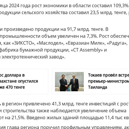
яца 2024 года рост экономики в области составил 109,3%
одукции сельского хозяйства составил 23,5 млрд. тенге, 
произведено продукции на 91,7 млрд. тенге. В
ромышленности объем увеличен на 7,3%. Рост обеспе
, как «ЗИКСТО», «Маслодел», «Евразиан Милк», «Радуга»,
 фабрика бумажной продукции, «СТ Assembly» и
 электротехнический завод».
рс доллара в
Токаев провёл встре
захстане опустился
премьер-министро
же 470 тенге
Таиланда
 в регион привлечено 41,3 млрд. тенге инвестиций с ро
ли строительства также наблюдается увеличение объема
 на 21,5%. Введено жилых зданий площадью 11,4 тыс кв
ния глава региона поручил профильным управлениям, а