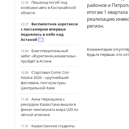
Пешеход погиб под
12:35
районов и Петроп
колёсами авто в Костанайской
итогам 1 квартала
области
реализацию инвес
Беспилотное аэротакси
12:27
регион.
с пассажиром впервые
поднялось в небо над
Астаной
Комментарии отсутств
Благотворительный
12:06
Будьте первым, кто ос
забег «Жүрегімнің жеңімпазы»
пройдёт в Астане
Стартовал Comic Con
12:00
Astana 2026 – крупнейший
фестиваль поп-культуры
Центральной Азии
Анна Черкашина с
11:36
рекордом Казахстана вышла в
финал чемпионата мира U20 по
лёгкой атлетике
Казахстанские студенты
11:31