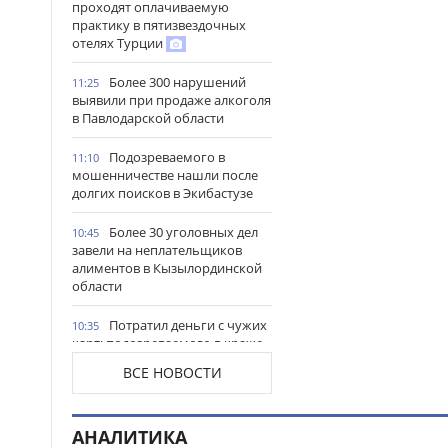
проходят оплачиваемую
практику в пятизвездочных
отелях Турции
Более 300 нарушений
11:25
выявили при продаже алкоголя
в Павлодарской области
Подозреваемого в
11:10
мошенничестве нашли после
долгих поисков в Экибастузе
Более 30 уголовных дел
10:45
завели на неплательщиков
алиментов в Кызылординской
области
Потратил деньги с чужих
10:35
карт: подозреваемого в краже
портмоне задержали в
ВСЕ НОВОСТИ
Караганде
Преступный доход
10:14
АНАЛИТИКА
превысил 1 млрд тг: