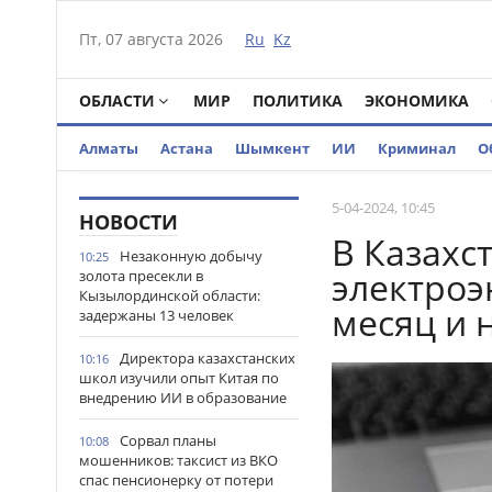
Пт, 07 августа 2026
Ru
Kz
ОБЛАСТИ
МИР
ПОЛИТИКА
ЭКОНОМИКА
Алматы
Астана
Шымкент
ИИ
Криминал
О
5-04-2024, 10:45
НОВОСТИ
В Казахс
Незаконную добычу
10:25
электроэ
золота пресекли в
Кызылординской области:
месяц и н
задержаны 13 человек
Директора казахстанских
10:16
школ изучили опыт Китая по
внедрению ИИ в образование
Сорвал планы
10:08
мошенников: таксист из ВКО
спас пенсионерку от потери