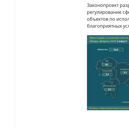
миллионов тенге
Законопроект раз
регулирование сф
Локализация, новые
15:42
бренды и рабочие места: как
объектов по испо
будут развивать лёгкую
благоприятных ус
промышленность Казахстана
Какая погода
15:29
ожидается в Астане, Алматы
и Шымкенте 7–9 августа