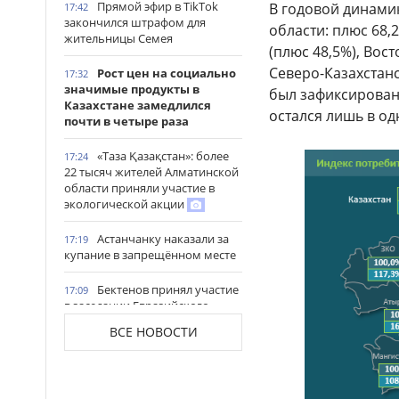
Прямой эфир в TikTok
В годовой динами
17:42
закончился штрафом для
области: плюс 68,
жительницы Семея
(плюс 48,5%), Вос
Северо-Казахстан
Рост цен на социально
17:32
значимые продукты в
был зафиксирован 
Казахстане замедлился
остался лишь в од
почти в четыре раза
«Таза Қазақстан»: более
17:24
22 тысяч жителей Алматинской
области приняли участие в
экологической акции
Астанчанку наказали за
17:19
купание в запрещённом месте
Бектенов принял участие
17:09
в заседании Евразийского
межправительственного
ВСЕ НОВОСТИ
совета в узком формате в
Чолпон-Ате
Подсудимого лишили
17:01