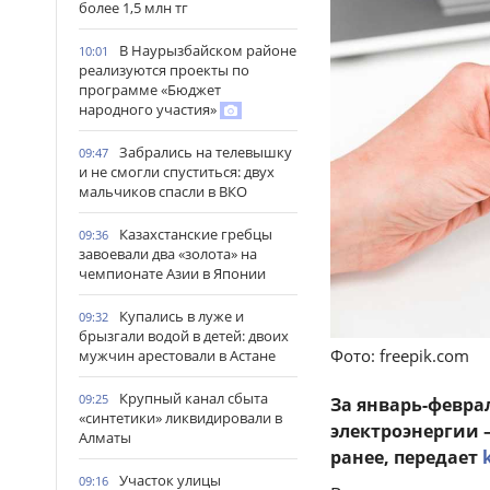
более 1,5 млн тг
В Наурызбайском районе
10:01
реализуются проекты по
программе «Бюджет
народного участия»
Забрались на телевышку
09:47
и не смогли спуститься: двух
мальчиков спасли в ВКО
Казахстанские гребцы
09:36
завоевали два «золота» на
чемпионате Азии в Японии
Купались в луже и
09:32
брызгали водой в детей: двоих
Фото: freepik.com
мужчин арестовали в Астане
Крупный канал сбыта
09:25
За январь-феврал
«синтетики» ликвидировали в
электроэнергии 
Алматы
ранее, передает
Участок улицы
09:16