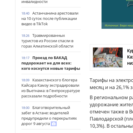
инвалидности
Астанчанина арестовали
18:40
на 10 суток после публикации
видео в TikTok
Травмированных
18:26
туристов из России спасли в
горах Алматинской области
Ку
Ка
Проезд по БАКАД
18:17
подорожает не для всех:
ни
кого коснутся новые тарифы
Тарифы на электро
Казахстанского блогера
18:09
Кайсара Камзу экстрадировали
месяц и на 26,1% з
из Вьетнама: в Генпрокуратуре
рассказали подробности
В региональном р
удорожание жители
Благотворительный
18:00
отмечен также в В
забег в Астане: водителей
предупредили о перекрытиях
Павлодарской (плю
дорог 9 августа
10,3%). В остальн