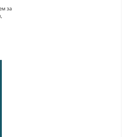
ем за
,