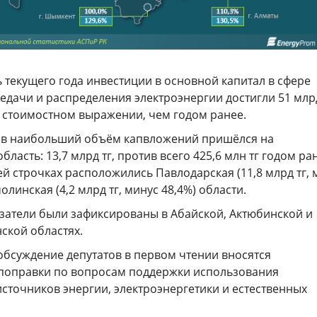
 текущего года инвестиции в основной капитал в сфере
едачи и распределения электроэнергии достигли 51 млр
в стоимостном выражении, чем годом ранее.
ов наибольший объём капвложений пришёлся на
ласть: 13,7 млрд тг, против всего 425,6 млн тг годом ра
ей строчках расположились Павлодарская (11,8 млрд тг, 
молинская (4,2 млрд тг, минус 48,4%) области.
атели были зафиксированы в Абайской, Актюбинской и
ской областях.
обсуждение депутатов в первом чтении вносятся
поправки по вопросам поддержки использования
сточников энергии, электроэнергетики и естественных