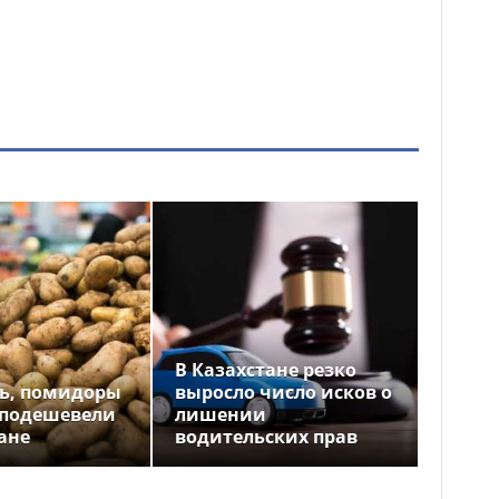
В Казахстане резко
ь, помидоры
выросло число исков о
 подешевели
лишении
ане
водительских прав