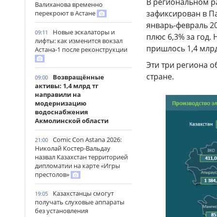
В региональном р
Валиханова временно
зафиксирован в Па
перекроют в Астане
январь-февраль 20
Новые эскалаторы и
09:11
плюс 6,3% за год.
лифты: как изменится вокзал
пришлось 1,4 млрд
Астана-1 после реконструкции
Эти три региона о
стране.
Возвращённые
09:00
активы: 1,4 млрд тг
направили на
модернизацию
водоснабжения
Акмолинской области
Comic Con Astana 2026:
21:00
Николай Костер-Вальдау
назвал Казахстан территорией
дипломатии на карте «Игры
престолов»
Казахстанцы смогут
19:05
получать слуховые аппараты
без установления