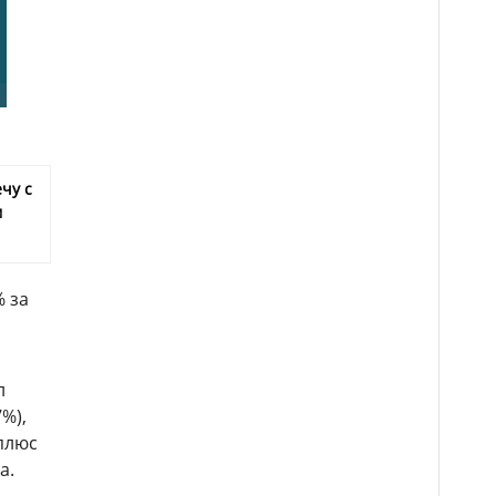
чу с
м
% за
л
%),
(плюс
а.