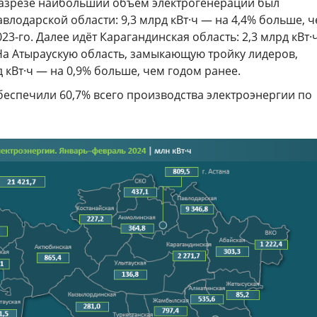
азрезе наибольший объём электрогенерации был
влодарской области: 9,3 млрд кВт·ч — на 4,4% больше, ч
23-го. Далее идёт Карагандинская область: 2,3 млрд кВт·ч
 На Атыраускую область, замыкающую тройку лидеров,
 кВт·ч — на 0,9% больше, чем годом ранее.
беспечили 60,7% всего производства электроэнергии по