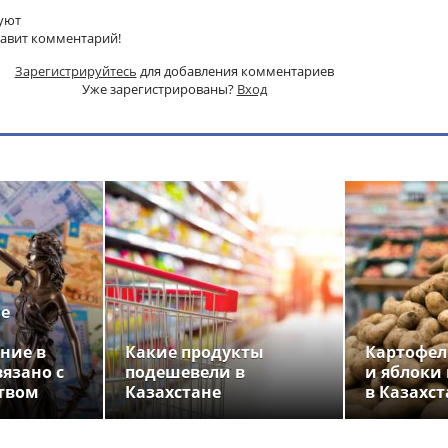
уют
тавит комментарий!
Зарегистрируйтесь
для добавления комментариев
Уже зарегистрированы?
Вход
ье
ние в
Какие продукты
Картофел
вязано с
подешевели в
и яблоки
твом
Казахстане
в Казахст