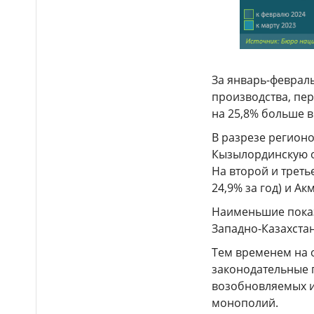
последнего слова в
Алматинской области
Движение по проспекту
16:42
Кабанбай батыра частично
ограничат в Астане
За январь-февраль
производства, пер
Очередная
16:34
сельскохозяйственная ярмарка
на 25,8% больше 
пройдёт в Астане 8–9 августа
В разрезе регион
Кызылординскую об
Доллар немного
16:22
На второй и треть
подешевел в Казахстане
24,9% за год) и Ак
Дорогу к Медеу
16:12
Наименьшие показ
превратили в гоночный трек:
любителей картинга наказали в
Западно-Казахстан
Алматы
Тем временем на 
Жительница
законодательные 
16:03
Акмолинской области
возобновляемых и
поверила «целительнице» из
монополий.
Instagram и лишилась