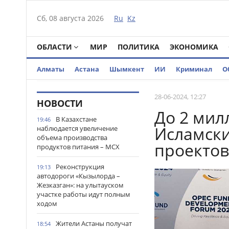
Сб, 08 августа 2026
Ru
Kz
ОБЛАСТИ
МИР
ПОЛИТИКА
ЭКОНОМИКА
Алматы
Астана
Шымкент
ИИ
Криминал
О
28-06-2024, 12:27
НОВОСТИ
До 2 мил
В Казахстане
19:46
Исламски
наблюдается увеличение
объема производства
проектов
продуктов питания – МСХ
Реконструкция
19:13
автодороги «Кызылорда –
Жезказган»: на улытауском
участке работы идут полным
ходом
Жители Астаны получат
18:54