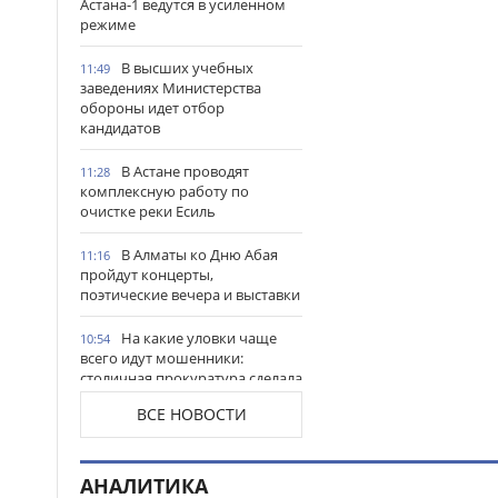
Астана-1 ведутся в усиленном
режиме
В высших учебных
11:49
заведениях Министерства
обороны идет отбор
кандидатов
В Астане проводят
11:28
комплексную работу по
очистке реки Есиль
В Алматы ко Дню Абая
11:16
пройдут концерты,
поэтические вечера и выставки
На какие уловки чаще
10:54
всего идут мошенники:
столичная прокуратура сделала
важное предупреждение
ВСЕ НОВОСТИ
гражданам
Продкорпорация
10:44
увеличила финансирование
АНАЛИТИКА