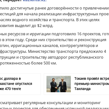
пило достигнутые ранее договорённости о привлечении
естиций для начала реализации инфраструктурных прое
раслях водного хозяйства и транспорта. В этих целях
звития выделит до $2 млрд.
ных ресурсов и ирригации подготовило 16 проектов, го
в этом году. Среди них строительство и реконструкция
отин, ирригационных каналов, контррегуляторов и
фраструктуры. Министерство транспорта предложило 4
трукции и строительству автодорог республиканского
ротяженностью более 500 км.
рс доллара в
Токаев провёл встре
захстане опустился
премьер-министро
же 470 тенге
Таиланда
сматривает регулярные консультации и мониторинг
стных проектов для обеспечения успешной реализации