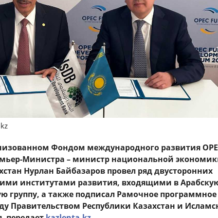
.kz
анизованном Фондом международного развития OPE
емьер-Министра – министр национальной экономи
хстан Нурлан Байбазаров провел ряд двусторонних
кими институтами развития, входящими в Арабску
 группу, а также подписал Рамочное программное
ду Правительством Республики Казахстан и Ислам
, передает
kazlenta.kz.