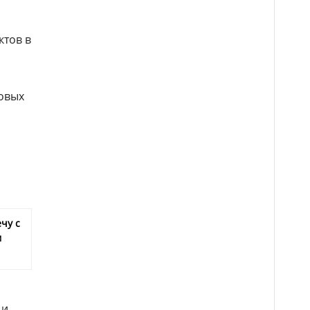
ктов в
товых
чу с
м
 и