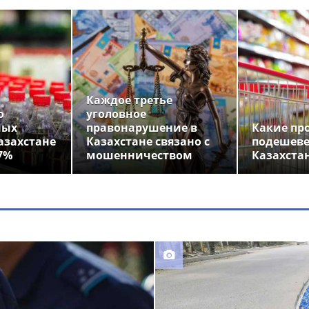
Каждое третье
о
уголовное
ных
правонарушение в
Какие пр
азахстане
Казахстане связано с
подешеве
7%
мошенничеством
Казахста