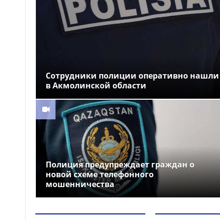
военном колледже
Разработку проекта
09:13
Плана по автоматизации учета
воды в бассейне реки
Сырдарья одобрили
государства Центральной Азии
Сотрудники полиции оперативно нашли
«Закон и порядок»: как
08:51
защититься от мошенников,
в Акмолинской области
рассказали гостям фестиваля
Comic Con Astana 2026
Более 100 объектов
08:30
планируется построить в
Алматинской области в этом
году
Полиция предупреждает граждан о
новой схеме телефонного
мошенничества