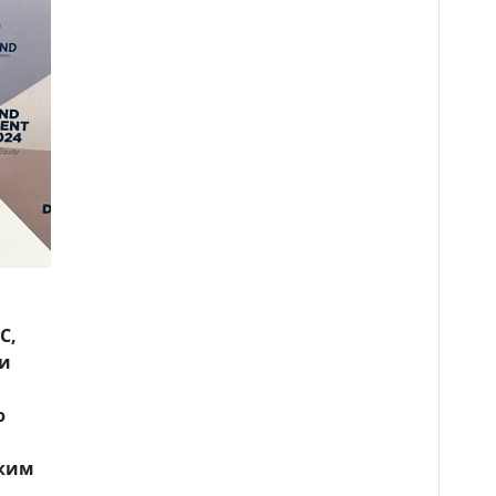
C,
ки
ю
ским