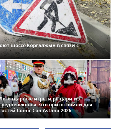
оют шоссе Коргалжын в связи с
Легендарные игры и рыцари из
средневековья: что приготовили для
гостей Comic Con Astana 2026