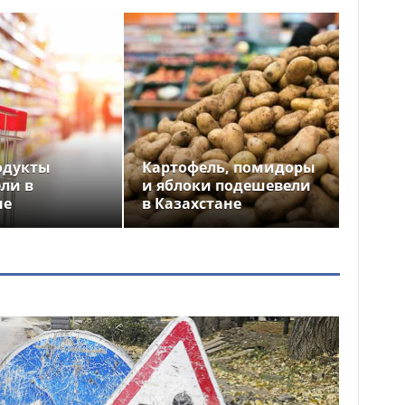
одукты
Картофель, помидоры
ли в
и яблоки подешевели
не
в Казахстане