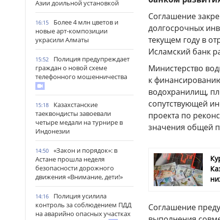
Азии доильной установкой
Соглашение закре
Более 4 млн цветов и
16:15
долгосрочных инв
новые арт-композиции
текущем году в от
украсили Алматы
Исламский банк ра
Полиция предупреждает
15:52
Министерство вод
граждан о новой схеме
телефонного мошенничества
к финансированию 
водохранилищ, пл
сопутствующей ин
Казахстанские
15:18
таеквондисты завоевали
проекта по реконс
четыре медали на турнире в
значения общей п
Индонезии
«Закон и порядок»: в
14:50
Ку
Астане прошла неделя
безопасности дорожного
Ка
движения «Внимание, дети!»
ни
Полиция усилила
14:16
контроль за соблюдением ПДД
Соглашение преду
на аварийно опасных участках
выполнения совме