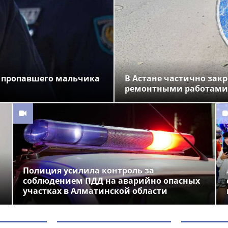
 пропавшего мальчика
В Астане частично закр
ремонтными работами
Полиция усилила контроль за
соблюдением ПДД на аварийно опасных
участках в Алматинской области