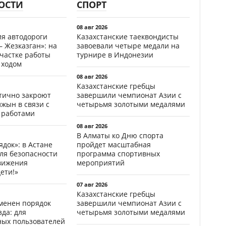
ОСТИ
СПОРТ
08 авг 2026
ия автодороги
Казахстанские таеквондисты
 Жезказган»: на
завоевали четыре медали на
участке работы
турнире в Индонезии
 ходом
08 авг 2026
Казахстанские гребцы
стично закроют
завершили чемпионат Азии с
жын в связи с
четырьмя золотыми медалями
 работами
08 авг 2026
В Алматы ко Дню спорта
ядок»: в Астане
пройдет масштабная
ля безопасности
программа спортивных
вижения
мероприятий
ети!»
07 авг 2026
Казахстанские гребцы
менен порядок
завершили чемпионат Азии с
да: для
четырьмя золотыми медалями
ных пользователей