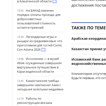
в Алматинской области
достижения поста
На БАКАД изменен
13:55
порядок оплаты проезда: для
добросовестных
пользователей стоимость
ТАКЖЕ ПО ТЕМЕ
остается прежней
Легендарные игры и
13:34
Арабская координа
рыцари из средневековья: что
приготовили для гостей Comic
Казахстан принял у
Con Astana 2026
Из колонии — в музей
13:08
Исламский банк ра
Абая: осужденные совершили
водохозяйственных
виртуальное путешествие в
Карагандинской области
Комментарии отсутств
Будьте первым, кто ос
Казахстанские гребцы
12:45
завершили чемпионат Азии с
четырьмя золотыми медалями
Работы по
12:19
реконструкции вокзала