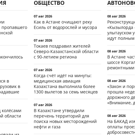
ИЯ
ОБЩЕСТВО
АВТОНОВ
07 авг 2026
08 авг 2026
ии
Как в Астане очищают реку
Реконструкц
 пропавшего
Есиль от водорослей и мусора
«Кызылорда –
инской
улытауском 
идут полным
07 авг 2026
Токаев поздравил жителей
Северо-Казахстанской области
08 авг 2026
акончилось
с 90-летием региона
В Астане ча
шоссе Коргал
ремонтными
07 авг 2026
Когда счёт идёт на минуты:
ся в
медицинская авиация
08 авг 2026
рузовик в
Казахстана выполнила более
«Закон и пор
традавшие
1300 вылетов за семь месяцев
прошла неде
дорожного д
«Внимание, д
07 авг 2026
д колёсами
В Казахстане утвердили
ой области
перечень территорий для
08 авг 2026
поиска новых месторождений
На БАКАД из
нефти и газа
оплаты проез
добросовест
ровали из