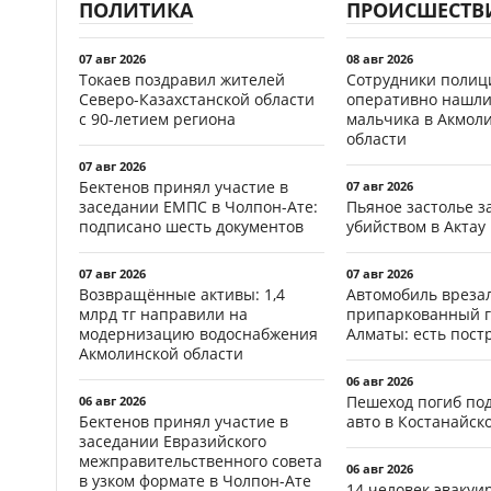
ПОЛИТИКА
ПРОИСШЕСТВ
07 авг 2026
08 авг 2026
Токаев поздравил жителей
Сотрудники полиц
Северо-Казахстанской области
оперативно нашли
с 90-летием региона
мальчика в Акмол
области
07 авг 2026
Бектенов принял участие в
07 авг 2026
заседании ЕМПС в Чолпон-Ате:
Пьяное застолье з
подписано шесть документов
убийством в Актау
07 авг 2026
07 авг 2026
Возвращённые активы: 1,4
Автомобиль врезал
млрд тг направили на
припаркованный г
модернизацию водоснабжения
Алматы: есть пос
Акмолинской области
06 авг 2026
Пешеход погиб по
06 авг 2026
Бектенов принял участие в
авто в Костанайск
заседании Евразийского
межправительственного совета
06 авг 2026
в узком формате в Чолпон-Ате
14 человек эвакуи