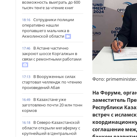
возможность выиграть до 600
тысяч тенге за чтение книг
Сотрудники полиции
18:16
оперативно нашли
пропавшего мальчика в
Акмолинской области
В Астане частично
17:46
закроют шоссе Коргалжын в
связи с ремонтными работами
В Вооруженных силах
17:13
Фото: primeminister
стартовал челлендж по чтению
произведений Абая
На Форуме, орг
В Казахстане уже
заместитель Пр
16:49
заготовлено почти 20 млн тонн
Республики Каза
кормов
встреч с исламс
координационную
В Северо-Казахстанской
16:18
области открыли мегаферму с
соглашение меж
крупнейшей в Центральной
банком развития