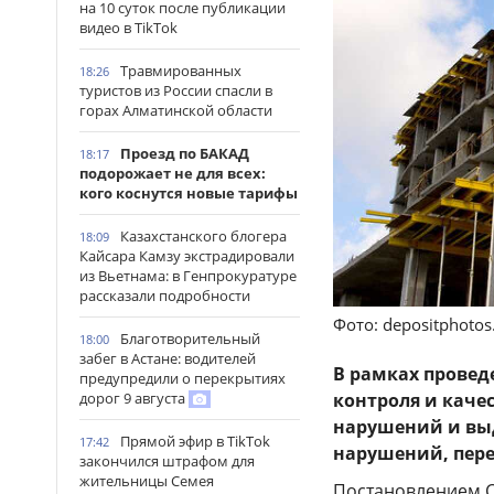
на 10 суток после публикации
видео в TikTok
Травмированных
18:26
туристов из России спасли в
горах Алматинской области
Проезд по БАКАД
18:17
подорожает не для всех:
кого коснутся новые тарифы
Казахстанского блогера
18:09
Кайсара Камзу экстрадировали
из Вьетнама: в Генпрокуратуре
рассказали подробности
Фото: depositphoto
Благотворительный
18:00
забег в Астане: водителей
В рамках провед
предупредили о перекрытиях
контроля и каче
дорог 9 августа
нарушений и вы
Прямой эфир в TikTok
17:42
нарушений, пер
закончился штрафом для
жительницы Семея
Постановлением 