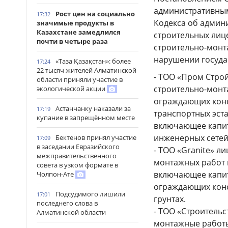
административным
Рост цен на социально
17:32
Кодекса об админ
значимые продукты в
Казахстане замедлился
строительных лиц
почти в четыре раза
строительно-монт
нарушении госуда
«Таза Қазақстан»: более
17:24
22 тысяч жителей Алматинской
- ТОО «Пром Строй
области приняли участие в
строительно-монт
экологической акции
ограждающих конс
Астанчанку наказали за
17:19
транспортных эста
купание в запрещённом месте
включающее капит
инженерных сетей
Бектенов принял участие
17:09
в заседании Евразийского
- TOO «Granite» л
межправительственного
монтажных работ 
совета в узком формате в
включающее капит
Чолпон-Ате
ограждающих конс
Подсудимого лишили
17:01
грунтах.
последнего слова в
- ТОО «Строитель
Алматинской области
монтажные работ