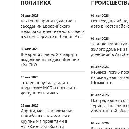
ПОЛИТИКА
ПРОИСШЕСТВ
06 авг 2026
06 авг 2026
Бектенов принял участие в
Пешеход погиб по
заседании Евразийского
авто в Костанайск
межправительственного совета
в узком формате в Чолпон-Ате
06 авг 2026
14 человек эвакуи
жилого дома из-за
06 авг 2026
Возврат активов: 2,7 млрд тг
донерной в Актобе
выделили на водоснабжение
сёл СКО
05 авг 2026
Ребёнок погиб пос
из окна девятого э
05 авг 2026
Токаев поручил усилить
Шымкенте
поддержку МСБ и повысить
доступность жилья
05 авг 2026
Пострадавшего от
туриста спасли в г
05 авг 2026
Дороги, мосты и вокзалы:
Алматинской обла
Налибаев ознакомился с
крупными проектами в
05 авг 2026
Актюбинской области
Загорелось дерево