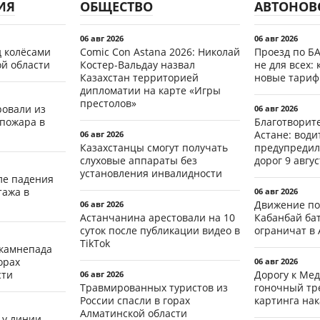
ИЯ
ОБЩЕСТВО
АВТОНОВ
06 авг 2026
06 авг 2026
д колёсами
Comic Con Astana 2026: Николай
Проезд по Б
ой области
Костер-Вальдау назвал
не для всех: 
Казахстан территорией
новые тари
дипломатии на карте «Игры
престолов»
ровали из
06 авг 2026
 пожара в
Благотворит
Астане: води
06 авг 2026
Казахстанцы смогут получать
предупредил
слуховые аппараты без
дорог 9 авгус
установления инвалидности
ле падения
тажа в
06 авг 2026
Движение по
06 авг 2026
Астанчанина арестовали на 10
Кабанбай ба
суток после публикации видео в
ограничат в 
TikTok
 камнепада
орах
06 авг 2026
сти
Дорогу к Мед
06 авг 2026
Травмированных туристов из
гоночный тр
России спасли в горах
картинга на
Алматинской области
 у линии