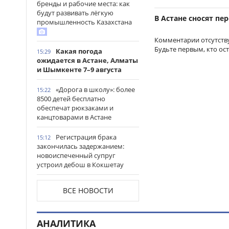
бренды и рабочие места: как
будут развивать лёгкую
В Астане сносят п
промышленность Казахстана
Комментарии отсутств
Будьте первым, кто ос
Какая погода
15:29
ожидается в Астане, Алматы
и Шымкенте 7–9 августа
«Дорога в школу»: более
15:22
8500 детей бесплатно
обеспечат рюкзаками и
канцтоварами в Астане
Регистрация брака
15:12
закончилась задержанием:
новоиспеченный супруг
устроил дебош в Кокшетау
В древнем городище
15:00
ВСЕ НОВОСТИ
Сауран началась реставрация
исторических памятников
АНАЛИТИКА
Выезд на встречную
14:53