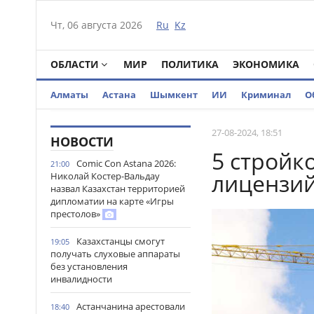
Чт, 06 августа 2026
Ru
Kz
ОБЛАСТИ
МИР
ПОЛИТИКА
ЭКОНОМИКА
Алматы
Астана
Шымкент
ИИ
Криминал
О
27-08-2024, 18:51
НОВОСТИ
5 стройк
Comic Con Astana 2026:
21:00
лицензий
Николай Костер-Вальдау
назвал Казахстан территорией
дипломатии на карте «Игры
престолов»
Казахстанцы смогут
19:05
получать слуховые аппараты
без установления
инвалидности
Астанчанина арестовали
18:40