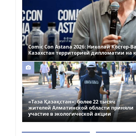
Казахстане
Более 1 млн тг: кому в
14:00
Казахстане предлагали
самые высокие зарплаты
Стало известно, на
12:55
какие специальности
Comic Con Astana 2026: Николай Костер-В
выделили больше всего
Казахстан территорией дипломатии на к
грантов в Казахстане
«Таза Қазақстан»: более 22 тысяч
жителей Алматинской области приняли
участие в экологической акции