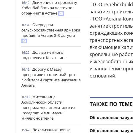
Движение по проспекту
16:42
- TOO «Sheberbuil
Кабанбай батыра частично
занятие строител
ограничат в Астане
- ТОО «Астана-Көк
Очередная
занятие строител
16:34
сельскохозяйственная ярмарка
ограждающих конс
пройдёт в Астане 8–9 августа
транспортных эста
включающее капит
Доллар немного
16:22
кровельные работ
подешевел в Казахстане
и железобетонных
и заполнение прое
Дорогу к Медеу
16:12
превратили в гоночный трек:
оснований.
любителей картинга наказали в
Алматы
Жительница
16:03
Акмолинской области
ТАКЖЕ ПО ТЕМЕ
поверила «целительнице» из
Instagram и лишилась
Об основных наруш
миллионов тенге
Локализация, новые
Об основных наруш
15:42