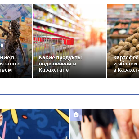
ье
ние в
Какие продукты
Картофел
вязано с
подешевели в
и яблоки
твом
Казахстане
в Казахст