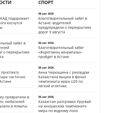
ОСТИ
СПОРТ
06 авг 2026
АКАД подорожает
Благотворительный забег в
кого коснутся
Астане: водителей
фы
предупредили о перекрытиях
дорог 9 августа
ельный забег в
06 авг 2026
телей
Благотворительный забег
и о перекрытиях
«Жүрегімнің жеңімпазы»
та
пройдёт в Астане
06 авг 2026
 проспекту
Анна Черкашина с рекордом
тыра частично
Казахстана вышла в финал
Астане
чемпионата мира U20 по
лёгкой атлетике
еу превратили в
06 авг 2026
ек: любителей
Казахстан разгромил Уругвай
казали в Алматы
на юношеском чемпионате
мира по водному поло