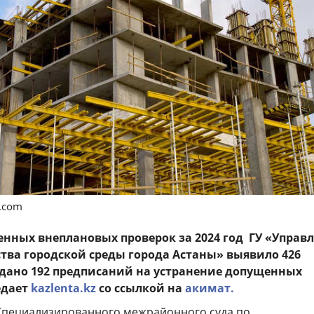
s.com
енных внеплановых проверок за 2024 год ГУ «Управ
ства городской среды города Астаны» выявило 426
дано 192 предписаний на устранение допущенных
едает
kazlenta.kz
со ссылкой на
акимат.
Специализированного межрайонного суда по