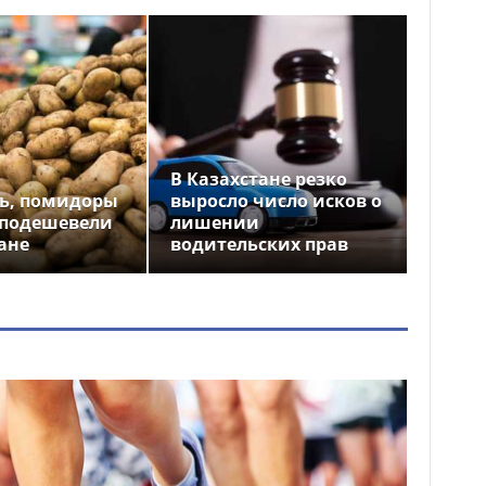
В Казахстане резко
ь, помидоры
выросло число исков о
 подешевели
лишении
ане
водительских прав