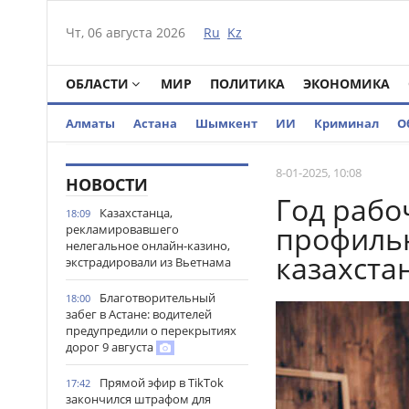
Чт, 06 августа 2026
Ru
Kz
ОБЛАСТИ
МИР
ПОЛИТИКА
ЭКОНОМИКА
Алматы
Астана
Шымкент
ИИ
Криминал
О
8-01-2025, 10:08
НОВОСТИ
Год рабо
Казахстанца,
18:09
профильн
рекламировавшего
нелегальное онлайн-казино,
казахста
экстрадировали из Вьетнама
Благотворительный
18:00
забег в Астане: водителей
предупредили о перекрытиях
дорог 9 августа
Прямой эфир в TikTok
17:42
закончился штрафом для