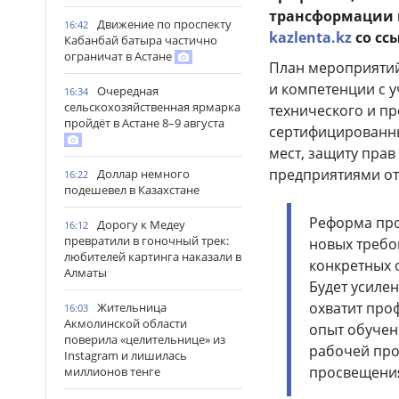
трансформации п
Движение по проспекту
16:42
kazlenta.kz
со сс
Кабанбай батыра частично
ограничат в Астане
План мероприятий
и компетенции с 
Очередная
16:34
сельскохозяйственная ярмарка
технического и п
пройдёт в Астане 8–9 августа
сертифицированны
мест, защиту прав
предприятиями от
Доллар немного
16:22
подешевел в Казахстане
Реформа про
Дорогу к Медеу
16:12
превратили в гоночный трек:
новых требо
любителей картинга наказали в
конкретных 
Алматы
Будет усиле
охватит про
Жительница
16:03
Акмолинской области
опыт обучен
поверила «целительнице» из
рабочей про
Instagram и лишилась
просвещения
миллионов тенге