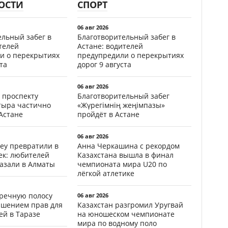
ОСТИ
СПОРТ
06 авг 2026
ельный забег в
Благотворительный забег в
телей
Астане: водителей
и о перекрытиях
предупредили о перекрытиях
та
дорог 9 августа
06 авг 2026
 проспекту
Благотворительный забег
тыра частично
«Жүрегімнің жеңімпазы»
Астане
пройдёт в Астане
06 авг 2026
еу превратили в
Анна Черкашина с рекордом
ек: любителей
Казахстана вышла в финал
казали в Алматы
чемпионата мира U20 по
лёгкой атлетике
тречную полосу
06 авг 2026
ишением прав для
Казахстан разгромил Уругвай
ей в Таразе
на юношеском чемпионате
мира по водному поло