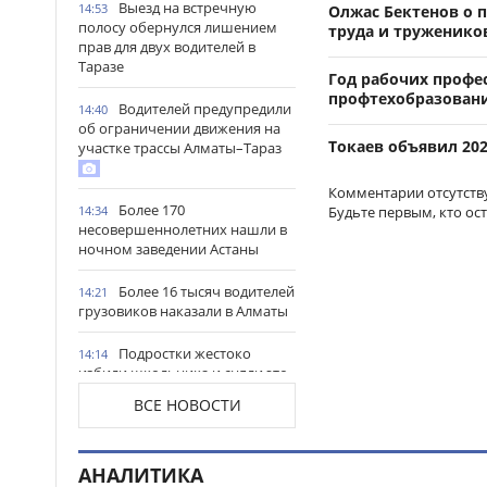
Выезд на встречную
14:53
Олжас Бектенов о 
полосу обернулся лишением
труда и труженико
прав для двух водителей в
Таразе
Год рабочих профе
профтехобразован
Водителей предупредили
14:40
об ограничении движения на
Токаев объявил 20
участке трассы Алматы–Тараз
Комментарии отсутств
Более 170
Будьте первым, кто ос
14:34
несовершеннолетних нашли в
ночном заведении Астаны
Более 16 тысяч водителей
14:21
грузовиков наказали в Алматы
Подростки жестоко
14:14
избили школьника и сняли это
на видео в Мангистауской
ВСЕ НОВОСТИ
области
Итоги ЕНТ-2026: сколько
14:05
АНАЛИТИКА
абитуриентов смогут