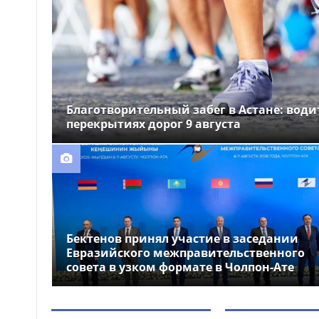
Стартовал Comic Con
12:00
Astana 2026 – крупнейший
фестиваль поп-культуры
Центральной Азии
Анна Черкашина с
11:36
рекордом Казахстана вышла в
Благотворительный забег в Астане: вод
финал чемпионата мира U20 по
перекрытиях дорог 9 августа
лёгкой атлетике
Бектенов принял участие в заседании
Евразийского межправительственного
совета в узком формате в Чолпон-Ате