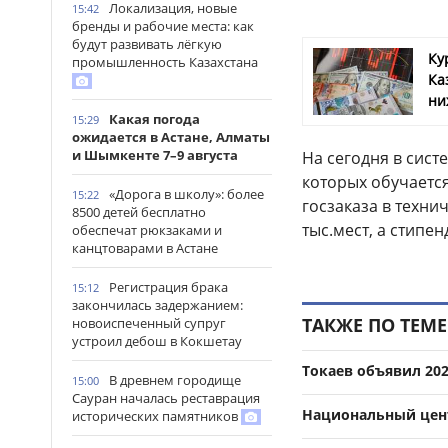
Локализация, новые
15:42
бренды и рабочие места: как
будут развивать лёгкую
Ку
промышленность Казахстана
Ка
ни
Какая погода
15:29
ожидается в Астане, Алматы
и Шымкенте 7–9 августа
На сегодня в сис
которых обучается
«Дорога в школу»: более
15:22
госзаказа в техн
8500 детей бесплатно
тыс.мест, а стипен
обеспечат рюкзаками и
канцтоварами в Астане
Регистрация брака
15:12
закончилась задержанием:
ТАКЖЕ ПО ТЕМЕ
новоиспеченный супруг
устроил дебош в Кокшетау
Токаев объявил 20
В древнем городище
15:00
Сауран началась реставрация
Национальный цент
исторических памятников