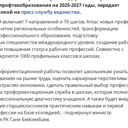
рофтехобразования на 2025-2027 годы, передает
ылкой на
пресс-службу ведомства
.
 включает 7 направлений и 70 шагов: Атлас новых проф
учетом региональных особенностей, трансформацию
рофессионального образования, подготовку
х специалистов международного уровня, создание раб
 и повышение статуса рабочих профессий. Совместно с
кроются 1000 профильных классов в школах.
фориентационной работы позволит школьникам узнать
ваниях на рынке труда, оценить карьерные перспективы
отраслях экономики, сделать правильный выбор професс
на профориентационная служба в школах, которая полн
фессиональную диагностику учащихся. А также будет вне
ия старшеклассников практическим навыкам и первой
фессии на базе колледжей, - подчеркнул министр
 РК Гани Бейсембаев.