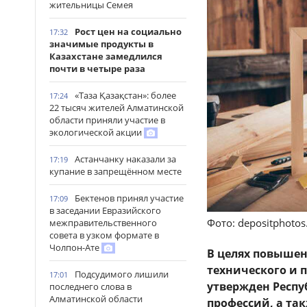
жительницы Семея
Рост цен на социально
17:32
значимые продукты в
Казахстане замедлился
почти в четыре раза
«Таза Қазақстан»: более
17:24
22 тысяч жителей Алматинской
области приняли участие в
экологической акции
Астанчанку наказали за
17:19
купание в запрещённом месте
Бектенов принял участие
17:09
в заседании Евразийского
Фото: depositphoto
межправительственного
совета в узком формате в
Чолпон-Ате
В целях повыше
технического и 
Подсудимого лишили
17:01
утвержден Респу
последнего слова в
Алматинской области
профессий, а та