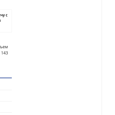
чу с
м
бъем
 143