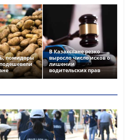
В Казахстане резко
ь, помидоры
выросло число исков о
 подешевели
лишении
ане
водительских прав