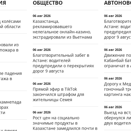
ИЯ
ОБЩЕСТВО
АВТОНОВ
06 авг 2026
06 авг 2026
д колёсами
Казахстанца,
Благотворит
ой области
рекламировавшего
Астане: води
нелегальное онлайн-казино,
предупредил
экстрадировали из Вьетнама
дорог 9 авгус
ровали из
 пожара в
06 авг 2026
06 авг 2026
Благотворительный забег в
Движение по
Астане: водителей
Кабанбай ба
предупредили о перекрытиях
ограничат в 
дорог 9 августа
ле падения
тажа в
06 авг 2026
Дорогу к Мед
06 авг 2026
Прямой эфир в TikTok
гоночный тр
закончился штрафом для
картинга на
жительницы Семея
 камнепада
орах
06 авг 2026
сти
Выезд на вс
06 авг 2026
Рост цен на социально
обернулся л
значимые продукты в
двух водител
Казахстане замедлился почти в
 у линии