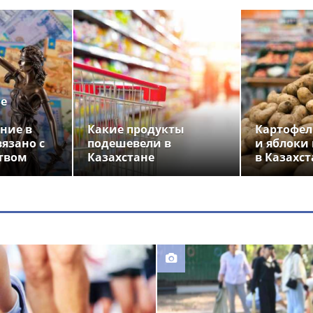
ье
ние в
Какие продукты
Картофел
вязано с
подешевели в
и яблоки
твом
Казахстане
в Казахст