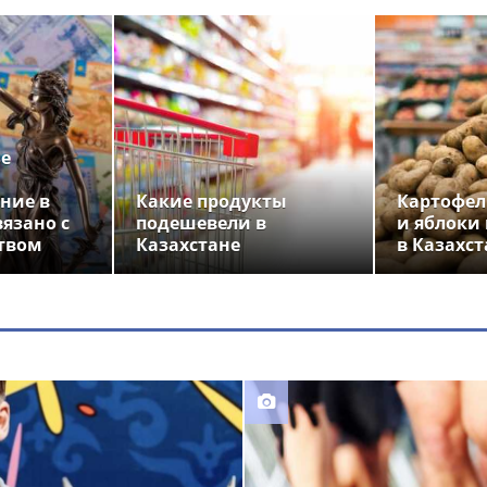
ье
ние в
Какие продукты
Картофел
вязано с
подешевели в
и яблоки
твом
Казахстане
в Казахст