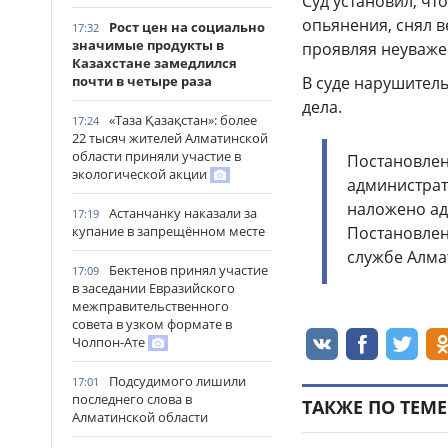
Суд установил, чт
опьянения, снял 
Рост цен на социально
17:32
значимые продукты в
проявляя неуваже
Казахстане замедлился
почти в четыре раза
В суде нарушител
дела.
«Таза Қазақстан»: более
17:24
22 тысяч жителей Алматинской
области приняли участие в
Постановлен
экологической акции
администрат
наложено ад
Астанчанку наказали за
17:19
купание в запрещённом месте
Постановлен
службе Алма
Бектенов принял участие
17:09
в заседании Евразийского
межправительственного
совета в узком формате в
Чолпон-Ате
Подсудимого лишили
17:01
последнего слова в
ТАКЖЕ ПО ТЕМЕ
Алматинской области