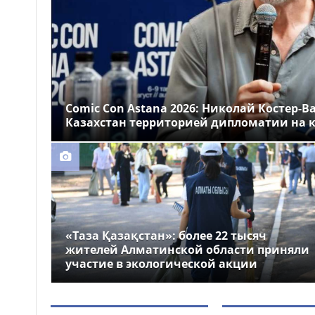
Казахстане
Более 1 млн тг: кому в
14:00
Казахстане предлагали
самые высокие зарплаты
Стало известно, на
12:55
какие специальности
Comic Con Astana 2026: Николай Костер-В
выделили больше всего
Казахстан территорией дипломатии на к
грантов в Казахстане
«Таза Қазақстан»: более 22 тысяч
жителей Алматинской области приняли
участие в экологической акции