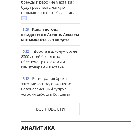
бренды и рабочие места: как
будут развивать лёгкую
промышленность Казахстана
Какая погода
15:29
ожидается в Астане, Алматы
и Шымкенте 7–9 августа
«Дорога в школу»: более
15:22
8500 детей бесплатно
обеспечат рюкзаками и
канцтоварами в Астане
Регистрация брака
15:12
закончилась задержанием:
новоиспеченный супруг
устроил дебош в Кокшетау
В древнем городище
15:00
ВСЕ НОВОСТИ
Сауран началась реставрация
исторических памятников
АНАЛИТИКА
Выезд на встречную
14:53