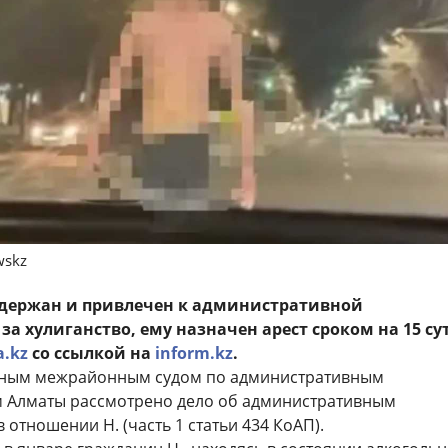
wskz
держан и привлечен к административной
за хулиганство, ему назначен арест сроком на 15 су
a.kz
со ссылкой на
inform.kz
.
ным межрайонным судом по административным
 Алматы рассмотрено дело об административным
отношении Н. (часть 1 статьи 434 КоАП).