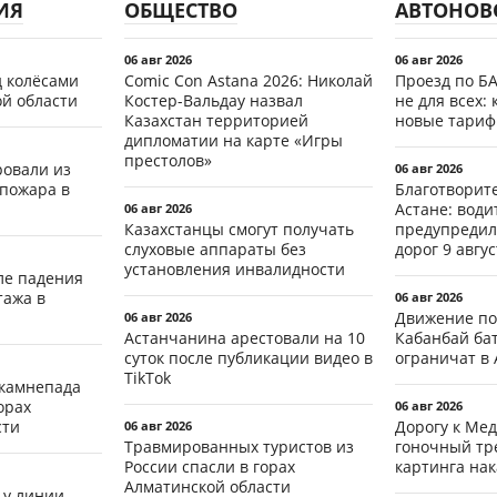
ИЯ
ОБЩЕСТВО
АВТОНОВ
06 авг 2026
06 авг 2026
д колёсами
Comic Con Astana 2026: Николай
Проезд по Б
ой области
Костер-Вальдау назвал
не для всех: 
Казахстан территорией
новые тари
дипломатии на карте «Игры
престолов»
ровали из
06 авг 2026
 пожара в
Благотворит
Астане: води
06 авг 2026
Казахстанцы смогут получать
предупредил
слуховые аппараты без
дорог 9 авгус
установления инвалидности
ле падения
тажа в
06 авг 2026
Движение по
06 авг 2026
Астанчанина арестовали на 10
Кабанбай ба
суток после публикации видео в
ограничат в 
TikTok
 камнепада
орах
06 авг 2026
сти
Дорогу к Мед
06 авг 2026
Травмированных туристов из
гоночный тр
России спасли в горах
картинга на
Алматинской области
 у линии