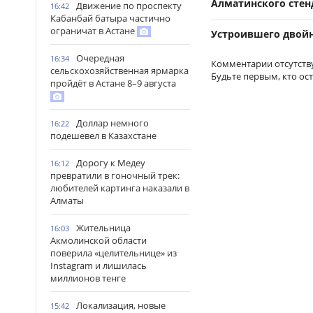
Алматинского стен
Движение по проспекту
16:42
Кабанбай батыра частично
ограничат в Астане
Устроившего двой
Очередная
16:34
Комментарии отсутств
сельскохозяйственная ярмарка
Будьте первым, кто ос
пройдёт в Астане 8–9 августа
Доллар немного
16:22
подешевел в Казахстане
Дорогу к Медеу
16:12
превратили в гоночный трек:
любителей картинга наказали в
Алматы
Жительница
16:03
Акмолинской области
поверила «целительнице» из
Instagram и лишилась
миллионов тенге
Локализация, новые
15:42