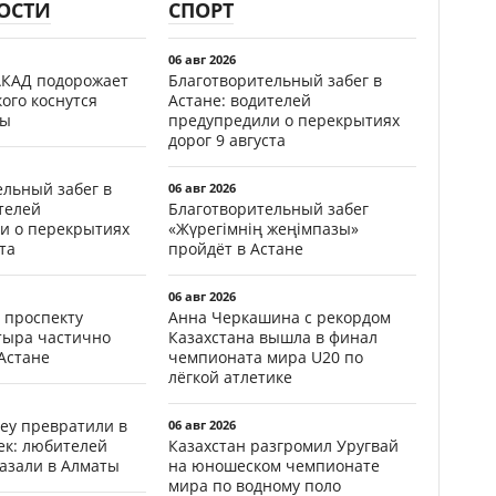
ОСТИ
СПОРТ
06 авг 2026
АКАД подорожает
Благотворительный забег в
кого коснутся
Астане: водителей
фы
предупредили о перекрытиях
дорог 9 августа
ельный забег в
06 авг 2026
телей
Благотворительный забег
и о перекрытиях
«Жүрегімнің жеңімпазы»
та
пройдёт в Астане
06 авг 2026
 проспекту
Анна Черкашина с рекордом
тыра частично
Казахстана вышла в финал
Астане
чемпионата мира U20 по
лёгкой атлетике
еу превратили в
06 авг 2026
ек: любителей
Казахстан разгромил Уругвай
казали в Алматы
на юношеском чемпионате
мира по водному поло