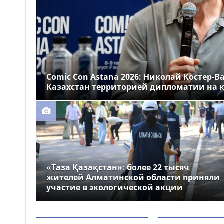
Казахстане
Более 1 млн тг: кому в
14:00
Казахстане предлагали
самые высокие зарплаты
Стало известно, на
12:55
какие специальности
Comic Con Astana 2026: Николай Костер-В
выделили больше всего
Казахстан территорией дипломатии на к
грантов в Казахстане
«Таза Қазақстан»: более 22 тысяч
жителей Алматинской области приняли
участие в экологической акции