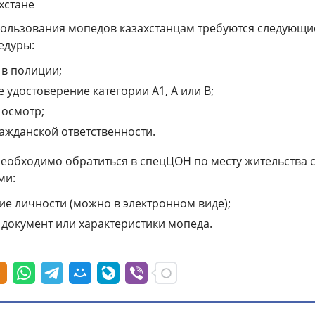
хстане
спользования мопедов казахстанцам требуются
следующи
едуры:
 в полиции;
 удостоверение категории А1, А или В;
 осмотр;
ражданской ответственности.
необходимо обратиться в спецЦОН по месту жительства 
ми:
ие личности (можно в электронном виде);
 документ или характеристики мопеда.