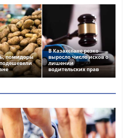
В Казахстане резко
ь, помидоры
выросло число исков о
 подешевели
лишении
ане
водительских прав