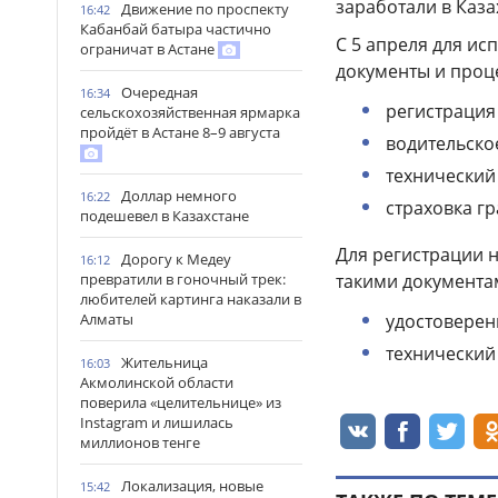
заработали в Каза
Движение по проспекту
16:42
Кабанбай батыра частично
С 5 апреля для и
ограничат в Астане
документы и проц
Очередная
16:34
регистрация
сельскохозяйственная ярмарка
пройдёт в Астане 8–9 августа
водительское
технический
Доллар немного
16:22
страховка г
подешевел в Казахстане
Для регистрации 
Дорогу к Медеу
16:12
такими документа
превратили в гоночный трек:
любителей картинга наказали в
удостоверен
Алматы
технический
Жительница
16:03
Акмолинской области
поверила «целительнице» из
Instagram и лишилась
миллионов тенге
Локализация, новые
15:42