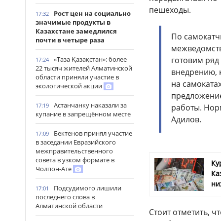
пешеходы.
Рост цен на социально
17:32
значимые продукты в
Казахстане замедлился
По самокатч
почти в четыре раза
межведомств
готовим ряд
«Таза Қазақстан»: более
17:24
22 тысяч жителей Алматинской
внедрению, 
области приняли участие в
на самокатах
экологической акции
предложение
Астанчанку наказали за
17:19
работы. Норм
купание в запрещённом месте
Адилов.
Бектенов принял участие
17:09
в заседании Евразийского
межправительственного
совета в узком формате в
Ку
Чолпон-Ате
Ка
ни
Подсудимого лишили
17:01
последнего слова в
Алматинской области
Стоит отметить, 