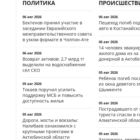
ПОЛИТИКА
ПРОИСШЕСТВ
06 авг 2026
06 авг 2026
Бектенов принял участие в
Пешеход погиб по
заседании Евразийского
авто в Костанайск
межправительственного совета
в узком формате в Чолпон-Ате
06 авг 2026
14 человек эвакуи
жилого дома из-за
06 авг 2026
Возврат активов: 2,7 млрд тг
донерной в Актобе
выделили на водоснабжение
сёл СКО
05 авг 2026
Ребёнок погиб пос
из окна девятого э
05 авг 2026
Токаев поручил усилить
Шымкенте
поддержку МСБ и повысить
доступность жилья
05 авг 2026
Пострадавшего от
туриста спасли в г
05 авг 2026
Дороги, мосты и вокзалы:
Алматинской обла
Налибаев ознакомился с
крупными проектами в
05 авг 2026
Актюбинской области
Загорелось дерево