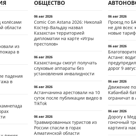
ИЯ
ОБЩЕСТВО
АВТОНОВ
06 авг 2026
06 авг 2026
д колёсами
Comic Con Astana 2026: Николай
Проезд по Б
ой области
Костер-Вальдау назвал
не для всех: 
Казахстан территорией
новые тари
дипломатии на карте «Игры
престолов»
ровали из
06 авг 2026
 пожара в
Благотворит
Астане: води
06 авг 2026
Казахстанцы смогут получать
предупредил
слуховые аппараты без
дорог 9 авгус
установления инвалидности
ле падения
тажа в
06 авг 2026
Движение по
06 авг 2026
Астанчанина арестовали на 10
Кабанбай ба
суток после публикации видео в
ограничат в 
TikTok
 камнепада
орах
06 авг 2026
сти
Дорогу к Мед
06 авг 2026
Травмированных туристов из
гоночный тр
России спасли в горах
картинга на
Алматинской области
 у линии