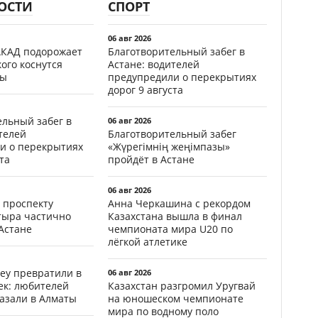
ОСТИ
СПОРТ
06 авг 2026
АКАД подорожает
Благотворительный забег в
кого коснутся
Астане: водителей
фы
предупредили о перекрытиях
дорог 9 августа
ельный забег в
06 авг 2026
телей
Благотворительный забег
и о перекрытиях
«Жүрегімнің жеңімпазы»
та
пройдёт в Астане
06 авг 2026
 проспекту
Анна Черкашина с рекордом
тыра частично
Казахстана вышла в финал
Астане
чемпионата мира U20 по
лёгкой атлетике
еу превратили в
06 авг 2026
ек: любителей
Казахстан разгромил Уругвай
казали в Алматы
на юношеском чемпионате
мира по водному поло