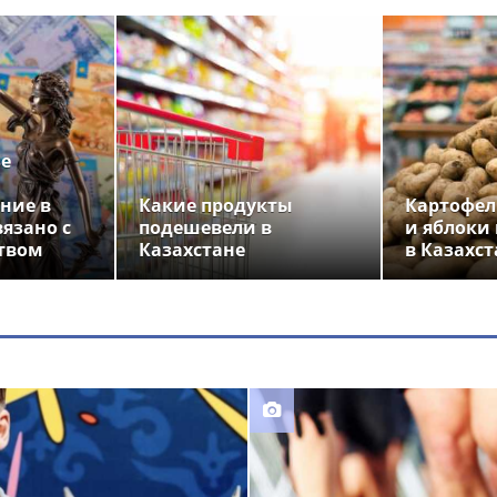
ье
ние в
Какие продукты
Картофел
вязано с
подешевели в
и яблоки
твом
Казахстане
в Казахст