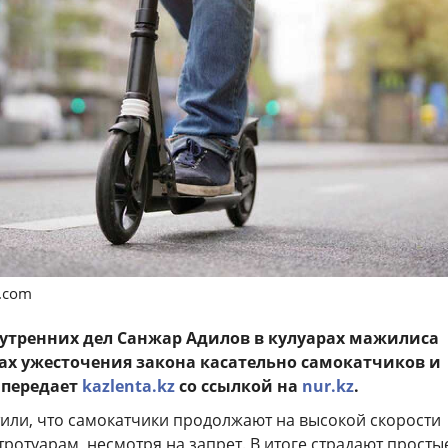
s.com
утренних дел Санжар Адилов в кулуарах мажилиса
нах ужесточения закона касательно самокатчиков и
 передает
kazlenta.kz
со ссылкой на
nur.kz
.
или, что самокатчики продолжают на высокой скорости
тротуарам, несмотря на запрет. В итоге страдают просты