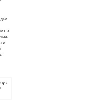
адке
ие по
лько
а и
й
ал
чу с
м