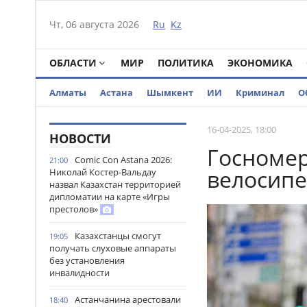
Чт, 06 августа 2026
Ru
Kz
ОБЛАСТИ
МИР
ПОЛИТИКА
ЭКОНОМИКА
Алматы
Астана
Шымкент
ИИ
Криминал
О
16-04-2025, 18:00
НОВОСТИ
Госномер
Comic Con Astana 2026:
21:00
велосипе
Николай Костер-Вальдау
назвал Казахстан территорией
дипломатии на карте «Игры
престолов»
Казахстанцы смогут
19:05
получать слуховые аппараты
без установления
инвалидности
Астанчанина арестовали
18:40