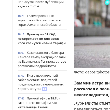
на 10 суток после публикации
видео в TikTok
Травмированных
18:26
туристов из России спасли в
горах Алматинской области
Проезд по БАКАД
18:17
подорожает не для всех:
кого коснутся новые тарифы
Казахстанского блогера
18:09
Кайсара Камзу экстрадировали
из Вьетнама: в Генпрокуратуре
рассказали подробности
Фото: depositphoto
Благотворительный
18:00
забег в Астане: водителей
Замминистра вн
предупредили о перекрытиях
рассказал о пла
дорог 9 августа
велосипедистов,
Прямой эфир в TikTok
17:42
Журналисты отмет
закончился штрафом для
жительницы Семея
передвигаться по 