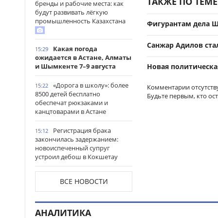
ТАКЖЕ ПО ТЕМЕ
бренды и рабочие места: как
будут развивать лёгкую
промышленность Казахстана
Фигурантам дела Ш
Санжар Адилов ста
Какая погода
15:29
ожидается в Астане, Алматы
Новая политическа
и Шымкенте 7–9 августа
«Дорога в школу»: более
15:22
Комментарии отсутств
8500 детей бесплатно
Будьте первым, кто ос
обеспечат рюкзаками и
канцтоварами в Астане
Регистрация брака
15:12
закончилась задержанием:
новоиспеченный супруг
устроил дебош в Кокшетау
В древнем городище
15:00
ВСЕ НОВОСТИ
Сауран началась реставрация
исторических памятников
АНАЛИТИКА
Выезд на встречную
14:53