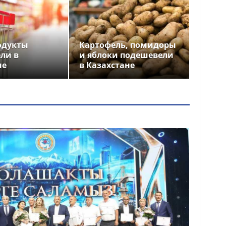
одукты
Картофель, помидоры
ли в
и яблоки подешевели
не
в Казахстане