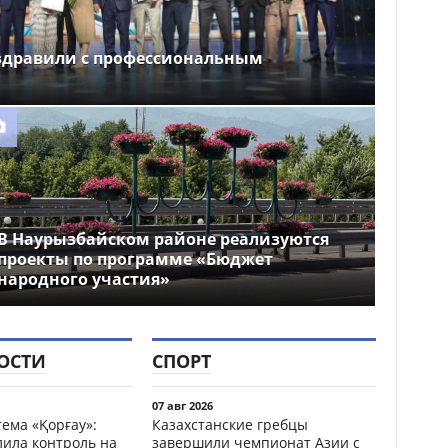
здравили с профессиональным
В Наурызбайском районе реализуются
проекты по программе «Бюджет
народного участия»
ОСТИ
СПОРТ
07 авг 2026
ема «Қорғау»:
Казахстанские гребцы
лила контроль на
завершили чемпионат Азии с