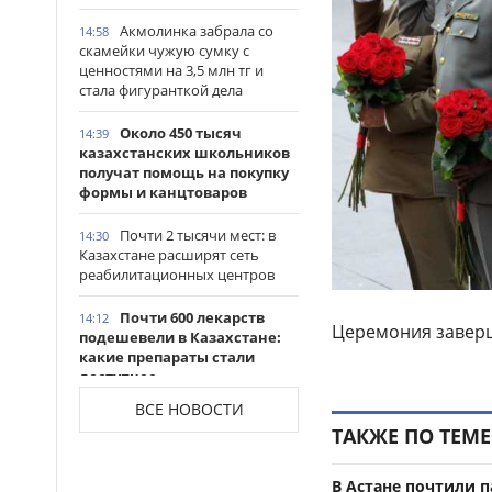
Акмолинка забрала со
14:58
скамейки чужую сумку с
ценностями на 3,5 млн тг и
стала фигуранткой дела
Около 450 тысяч
14:39
казахстанских школьников
получат помощь на покупку
формы и канцтоваров
Почти 2 тысячи мест: в
14:30
Казахстане расширят сеть
реабилитационных центров
Почти 600 лекарств
14:12
Церемония
завер
подешевели в Казахстане:
какие препараты стали
доступнее
ВСЕ НОВОСТИ
Казахстанские
14:06
ТАКЖЕ ПО ТЕМЕ
таеквондисты завоевали
четыре медали на турнире в
Индонезии
В Астане почтили п