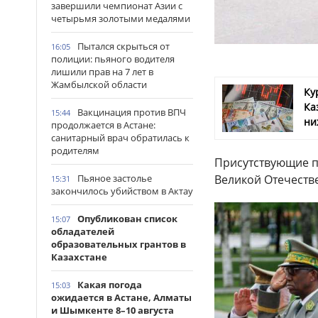
завершили чемпионат Азии с
четырьмя золотыми медалями
Пытался скрыться от
16:05
полиции: пьяного водителя
лишили прав на 7 лет в
Жамбылской области
Ку
Ка
Вакцинация против ВПЧ
15:44
ни
продолжается в Астане:
санитарный врач обратилась к
родителям
Присутствующие п
Пьяное застолье
Великой Отечеств
15:31
закончилось убийством в Актау
Опубликован список
15:07
обладателей
образовательных грантов в
Казахстане
Какая погода
15:03
ожидается в Астане, Алматы
и Шымкенте 8–10 августа