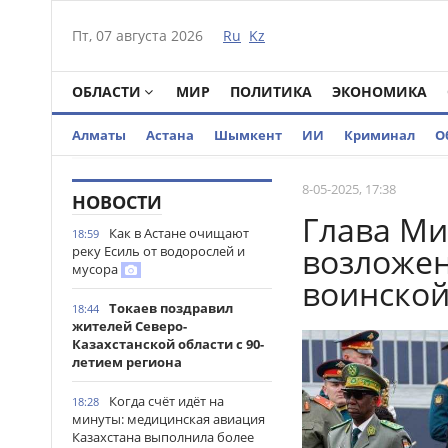
Пт, 07 августа 2026
Ru
Kz
ОБЛАСТИ
МИР
ПОЛИТИКА
ЭКОНОМИКА
Алматы
Астана
Шымкент
ИИ
Криминал
О
8-05-2025, 17:38
НОВОСТИ
Глава Ми
Как в Астане очищают
18:59
возложен
реку Есиль от водорослей и
мусора
воинской
Токаев поздравил
18:44
жителей Северо-
Казахстанской области с 90-
летием региона
Когда счёт идёт на
18:28
минуты: медицинская авиация
Казахстана выполнила более