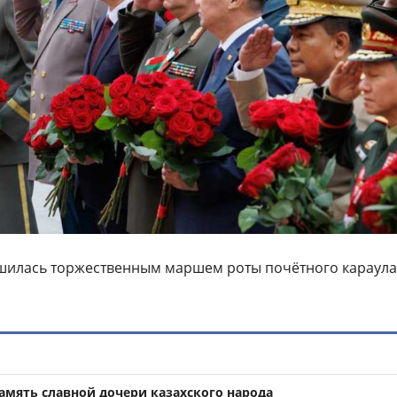
шилась
торжественным маршем роты почётного караула
амять славной дочери казахского народа