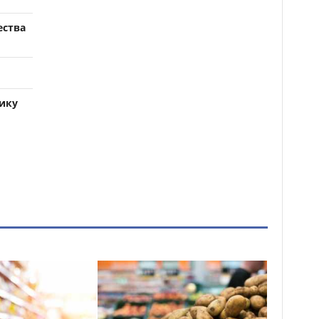
ества
ику