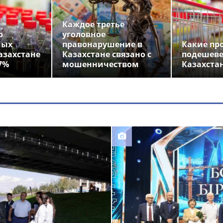
Каждое третье
о
уголовное
ных
правонарушение в
Какие пр
азахстане
Казахстане связано с
подешеве
7%
мошенничеством
Казахста