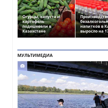
Выборы депутатов
12:01
Курултая: как узнать свой
избирательный участок
Огурцы, капуста и
Производств
Служебная собака
11:41
картофель
безалкоголь
помогла полицейским найти
подешевели в
напитков в К
пропавшую 18-летнюю
Казахстане
выросло на 1
девушку в Караганде
МУЛЬТИМЕДИА