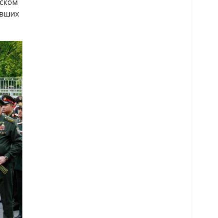
вском
ывших