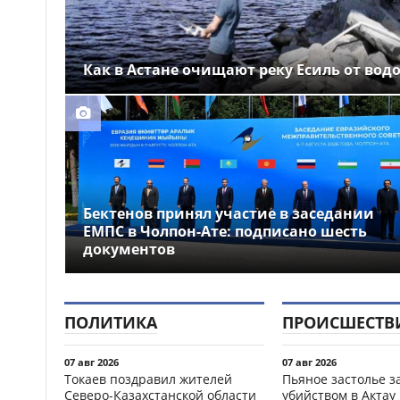
Как в Астане очищают реку Есиль от вод
Бектенов принял участие в заседании
ЕМПС в Чолпон-Ате: подписано шесть
документов
ПОЛИТИКА
ПРОИСШЕСТВ
07 авг 2026
07 авг 2026
Токаев поздравил жителей
Пьяное застолье з
Северо-Казахстанской области
убийством в Актау