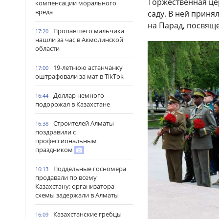
Торжественная це
компенсации морального
вреда
саду. В ней приня
на Парад, посвящ
Пропавшего мальчика
17:20
нашли за час в Акмолинской
области
19-летнюю астанчанку
17:00
оштрафовали за мат в TikTok
Доллар немного
16:44
подорожал в Казахстане
Строителей Алматы
16:38
поздравили с
профессиональным
праздником
Поддельные госномера
16:13
продавали по всему
Казахстану: организатора
схемы задержали в Алматы
Казахстанские гребцы
16:09