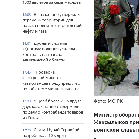
1300 вылетов за семь месяцев
В Казахстане утвердили
18:06
перечень территорий для
поиска новых месторождений
нефти и газа
Дроны и система
18:01
«Қорғау»: полиция усилила
контроль на трассах
Алматинской области
«Проверка
17:45
электросчётчиков»:
казахстанцев предупредили о
новой схеме мошенничества
Фото: МО РК
Ущерб более 2,7 млрд тг:
17:38
двух казахстанцев задержали
по делу о контрабанде товаров
Министр оборон
из Китая
Жаксылыков
при
воинской славы 
Семья Нурай Серикбай
17:28
потребовала 10 млрд тг