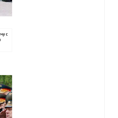
чу с
м