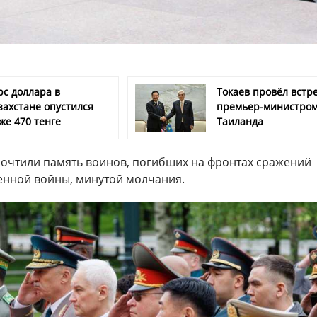
рс доллара в
Токаев провёл встре
захстане опустился
премьер-министро
же 470 тенге
Таиланда
очтили память воинов, погибших на фронтах сражений
енной войны, минутой молчания.