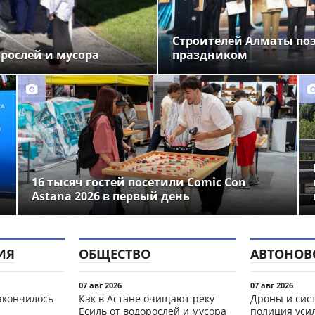
Строителей Алматы по
орослей и мусора
праздником
16 тысяч гостей посетили Comic Con
Astana 2026 в первый день
ИЯ
ОБЩЕСТВО
АВТОНОВ
07 авг 2026
07 авг 2026
акончилось
Как в Астане очищают реку
Дроны и сист
Есиль от водорослей и мусора
полиция уси