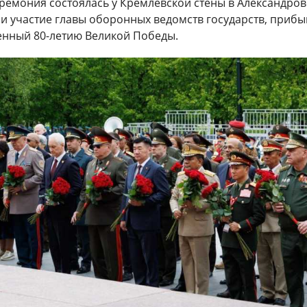
ремония состоялась у Кремлевской стены
в Александро
ли участие главы оборонных ведомств государств, приб
енный 80-летию Великой Победы.