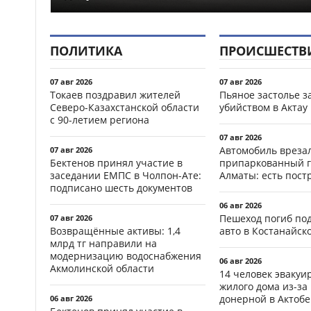
ПОЛИТИКА
ПРОИСШЕСТВ
07 авг 2026
07 авг 2026
Токаев поздравил жителей
Пьяное застолье з
Северо-Казахстанской области
убийством в Актау
с 90-летием региона
07 авг 2026
Автомобиль врезал
07 авг 2026
Бектенов принял участие в
припаркованный г
заседании ЕМПС в Чолпон-Ате:
Алматы: есть пос
подписано шесть документов
06 авг 2026
Пешеход погиб по
07 авг 2026
Возвращённые активы: 1,4
авто в Костанайск
млрд тг направили на
модернизацию водоснабжения
06 авг 2026
Акмолинской области
14 человек эвакуи
жилого дома из-за
донерной в Актобе
06 авг 2026