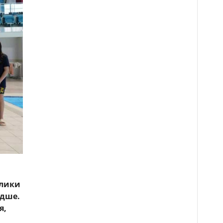
блики
адше.
я,