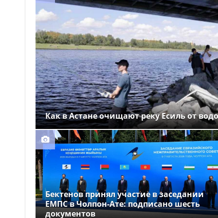
Выборы депутатов
12:01
Курултая: как узнать свой
избирательный участок
Служебная собака
11:41
помогла полицейским найти
пропавшую 18-летнюю
девушку в Караганде
Как в Астане очищают реку Есиль от вод
Бектенов принял участие в заседании
ЕМПС в Чолпон-Ате: подписано шесть
документов