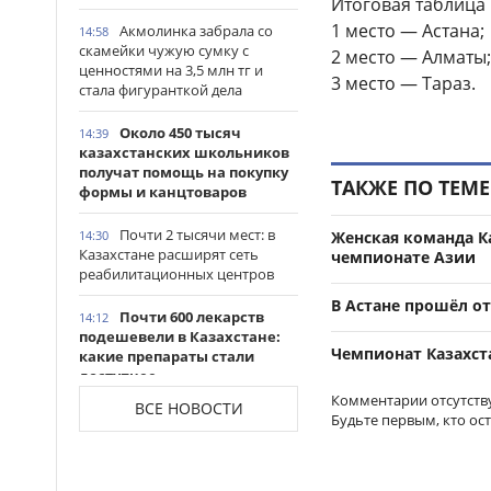
Итоговая таблица
1 место — Астана;
Акмолинка забрала со
14:58
скамейки чужую сумку с
2 место — Алматы;
ценностями на 3,5 млн тг и
3 место — Тараз.
стала фигуранткой дела
Около 450 тысяч
14:39
казахстанских школьников
получат помощь на покупку
ТАКЖЕ ПО ТЕМЕ
формы и канцтоваров
Почти 2 тысячи мест: в
Женская команда К
14:30
Казахстане расширят сеть
чемпионате Азии
реабилитационных центров
В Астане прошёл о
Почти 600 лекарств
14:12
подешевели в Казахстане:
Чемпионат Казахст
какие препараты стали
доступнее
Комментарии отсутств
ВСЕ НОВОСТИ
Казахстанские
Будьте первым, кто ос
14:06
таеквондисты завоевали
четыре медали на турнире в
Индонезии