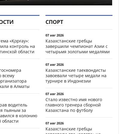
ОСТИ
СПОРТ
07 авг 2026
ема «Қорғау»:
Казахстанские гребцы
лила контроль на
завершили чемпионат Азии с
тинской области
четырьмя золотыми медалями
07 авг 2026
госномера
Казахстанские таеквондисты
о всему
завоевали четыре медали на
организатора
турнире в Индонезии
жали в Алматы
07 авг 2026
Стало известно имя нового
ав водитель
главного тренера сборной
ся пьяным за
Казахстана по футболу
равился в колонию
й области
07 авг 2026
Казахстанские гребцы