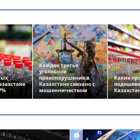
Каждое третье
о
уголовное
ных
правонарушение в
Какие пр
азахстане
Казахстане связано с
подешеве
7%
мошенничеством
Казахста