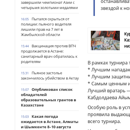
останавливат
завершили чемпионат Азии с
звездой к н
четырьмя золотыми медалями
Пытался скрыться от
16:05
полиции: пьяного водителя
лишили прав на 7 лет в
Ку
Жамбылской области
Ка
ни
Вакцинация против ВПЧ
15:44
продолжается в Астане:
санитарный врач обратилась к
родителям
В рамках турнира
* Лучшим нападаю
Пьяное застолье
15:31
* Лучшим защитни
закончилось убийством в Актау
* Самым ценным и
Опубликован список
Лучший вратарь 
15:07
обладателей
Кабдолдаева Айым
образовательных грантов в
Казахстане
Особую роль в ус
проявила выдающи
Какая погода
15:03
всего турнира.
ожидается в Астане, Алматы
и Шымкенте 8–10 августа