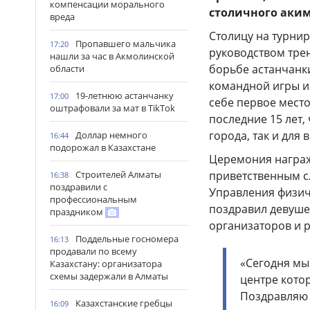
компенсации морального
столичного аким
вреда
Столицу на турни
Пропавшего мальчика
17:20
руководством тре
нашли за час в Акмолинской
борьбе астанчанк
области
командной игры и
19-летнюю астанчанку
17:00
себе первое место
оштрафовали за мат в TikTok
последние 15 лет,
города, так и для 
Доллар немного
16:44
подорожал в Казахстане
Церемония награж
приветственным с
Строителей Алматы
16:38
поздравили с
Управления физиче
профессиональным
поздравил девуше
праздником
организаторов и р
Поддельные госномера
16:13
продавали по всему
«Сегодня мы
Казахстану: организатора
схемы задержали в Алматы
центре котор
Поздравляю 
Казахстанские гребцы
16:09