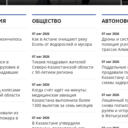
ИЯ
ОБЩЕСТВО
АВТОНОВ
07 авг 2026
07 авг 2026
акончилось
Как в Астане очищают реку
Дроны и сист
Есиль от водорослей и мусора
полиция уси
трассах Алма
07 авг 2026
ся в
Токаев поздравил жителей
07 авг 2026
рузовик в
Северо-Казахстанской области
Поддельные 
традавшие
с 90-летием региона
продавали п
Казахстану: 
схемы задер
07 авг 2026
д колёсами
Когда счёт идёт на минуты:
ой области
медицинская авиация
07 авг 2026
Казахстана выполнила более
Лишённый пр
1300 вылетов за семь месяцев
снова попал
рулём и отп
ровали из
в Жетысуско
 пожара в
07 авг 2026
В Казахстане утвердили
07 авг 2026