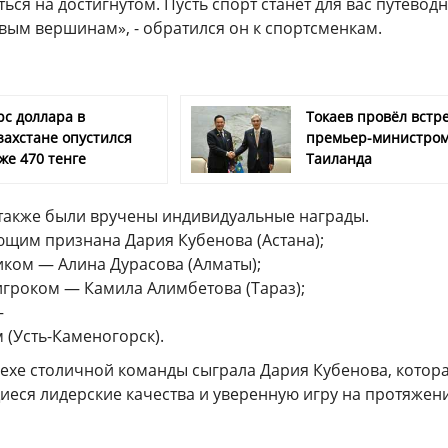
ься на достигнутом. Пусть спорт станет для вас путевод
овым вершинам», - обратился он к спортсменкам.
рс доллара в
Токаев провёл встре
захстане опустился
премьер-министро
же 470 тенге
Таиланда
 также были вручены индивидуальные награды.
щим признана Дария Кубенова (Астана);
ком — Алина Дурасова (Алматы);
гроком — Камила Алимбетова (Тараз);
—
 (Усть-Каменогорск).
пехе столичной команды сыграла Дария Кубенова, котор
еся лидерские качества и уверенную игру на протяжен