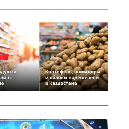
одукты
Картофель, помидоры
ли в
и яблоки подешевели
не
в Казахстане