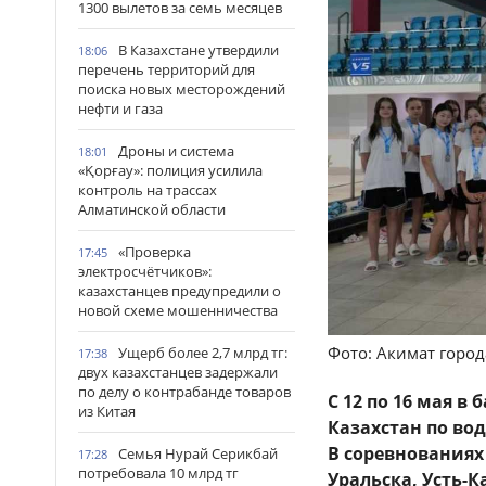
1300 вылетов за семь месяцев
В Казахстане утвердили
18:06
перечень территорий для
поиска новых месторождений
нефти и газа
Дроны и система
18:01
«Қорғау»: полиция усилила
контроль на трассах
Алматинской области
«Проверка
17:45
электросчётчиков»:
казахстанцев предупредили о
новой схеме мошенничества
Фото: Акимат горо
Ущерб более 2,7 млрд тг:
17:38
двух казахстанцев задержали
по делу о контрабанде товаров
С 12 по 16 мая 
из Китая
Казахстан по во
В соревнованиях
Семья Нурай Серикбай
17:28
потребовала 10 млрд тг
Уральска, Усть-