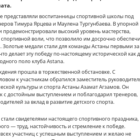
ата.
ре представляли воспитанницы спортивной школы под
неров Тимура Ярцева и Маулена Тургунбаева. В упорной
и продемонстрировали высокий уровень мастерства,
 спортивной воли, что позволило им досрочно обеспеч
. Золотые медали стали для команды Астаны первыми за
 что делает эту победу по-настоящему исторической как 
водного поло клуба Astana.
дения прошла в торжественной обстановке. С
ловом к участникам обратился заместитель руководител
ской культуры и спорта Астаны Азамат Агзамов. Он
к с достойным выступлением и поблагодарил тренеров,
одителей за вклад в развитие детского спорта.
 стали свидетелями настоящего спортивного праздника,
ого — труд, настойчивость и стремление к победе.
всех участниц с успешным выступлением и желаю не