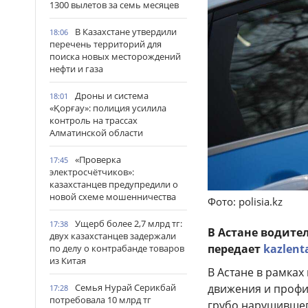
1300 вылетов за семь месяцев
В Казахстане утвердили
18:06
перечень территорий для
поиска новых месторождений
нефти и газа
Дроны и система
18:01
«Қорғау»: полиция усилила
контроль на трассах
Алматинской области
«Проверка
17:45
электросчётчиков»:
казахстанцев предупредили о
новой схеме мошенничества
Фото: polisia.kz
Ущерб более 2,7 млрд тг:
17:38
В Астане водите
двух казахстанцев задержали
передает
kazlent
по делу о контрабанде товаров
из Китая
В Астане в рамка
движения и профи
Семья Нурай Серикбай
17:28
потребовала 10 млрд тг
грубо нарушившег