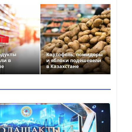
одукты
Картофель, помидоры
ли в
и яблоки подешевели
не
в Казахстане