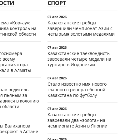
ОСТИ
СПОРТ
07 авг 2026
ема «Қорғау»:
Казахстанские гребцы
лила контроль на
завершили чемпионат Азии с
тинской области
четырьмя золотыми медалями
07 авг 2026
госномера
Казахстанские таеквондисты
о всему
завоевали четыре медали на
организатора
турнире в Индонезии
жали в Алматы
07 авг 2026
Стало известно имя нового
ав водитель
главного тренера сборной
ся пьяным за
Казахстана по футболу
равился в колонию
й области
07 авг 2026
Казахстанские гребцы
завоевали два «золота» на
цы Валиханова
чемпионате Азии в Японии
рекроют в Астане
06 авг 2026