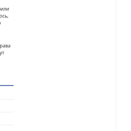
вили
ось,
р
права
ут