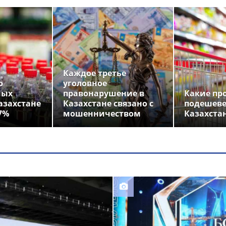
Каждое третье
о
уголовное
ных
правонарушение в
Какие пр
азахстане
Казахстане связано с
подешеве
7%
мошенничеством
Казахста