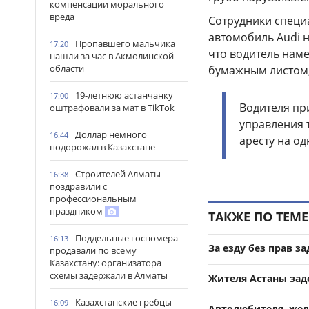
компенсации морального
вреда
Сотрудники специ
автомобиль Audi н
Пропавшего мальчика
17:20
что водитель нам
нашли за час в Акмолинской
области
бумажным листом,
19-летнюю астанчанку
17:00
Водителя пр
оштрафовали за мат в TikTok
управления 
Доллар немного
16:44
аресту на од
подорожал в Казахстане
Строителей Алматы
16:38
поздравили с
профессиональным
праздником
ТАКЖЕ ПО ТЕМЕ
Поддельные госномера
16:13
За езду без прав з
продавали по всему
Казахстану: организатора
схемы задержали в Алматы
Жителя Астаны зад
Казахстанские гребцы
16:09
Автолюбителя, жел