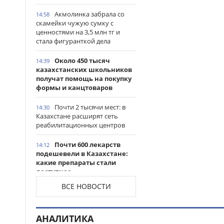
Акмолинка забрала со
14:58
скамейки чужую сумку с
ценностями на 3,5 млн тг и
стала фигуранткой дела
Около 450 тысяч
14:39
казахстанских школьников
получат помощь на покупку
формы и канцтоваров
Почти 2 тысячи мест: в
14:30
Казахстане расширят сеть
реабилитационных центров
Почти 600 лекарств
14:12
подешевели в Казахстане:
какие препараты стали
доступнее
ВСЕ НОВОСТИ
Казахстанские
14:06
таеквондисты завоевали
четыре медали на турнире в
АНАЛИТИКА
Индонезии