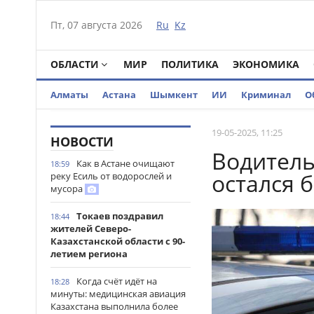
Пт, 07 августа 2026
Ru
Kz
ОБЛАСТИ
МИР
ПОЛИТИКА
ЭКОНОМИКА
Алматы
Астана
Шымкент
ИИ
Криминал
О
19-05-2025, 11:25
НОВОСТИ
Водитель
Как в Астане очищают
18:59
остался б
реку Есиль от водорослей и
мусора
Токаев поздравил
18:44
жителей Северо-
Казахстанской области с 90-
летием региона
Когда счёт идёт на
18:28
минуты: медицинская авиация
Казахстана выполнила более