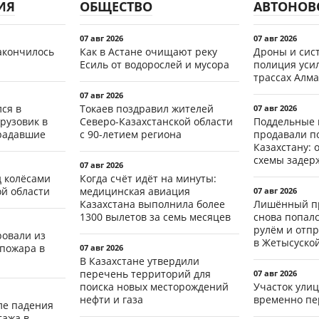
ИЯ
ОБЩЕСТВО
АВТОНОВ
07 авг 2026
07 авг 2026
акончилось
Как в Астане очищают реку
Дроны и сист
Есиль от водорослей и мусора
полиция уси
трассах Алма
07 авг 2026
ся в
Токаев поздравил жителей
07 авг 2026
рузовик в
Северо-Казахстанской области
Поддельные 
традавшие
с 90-летием региона
продавали п
Казахстану: 
схемы задер
07 авг 2026
д колёсами
Когда счёт идёт на минуты:
ой области
медицинская авиация
07 авг 2026
Казахстана выполнила более
Лишённый пр
1300 вылетов за семь месяцев
снова попал
рулём и отп
ровали из
в Жетысуско
 пожара в
07 авг 2026
В Казахстане утвердили
перечень территорий для
07 авг 2026
поиска новых месторождений
Участок ули
нефти и газа
временно пе
ле падения
тажа в