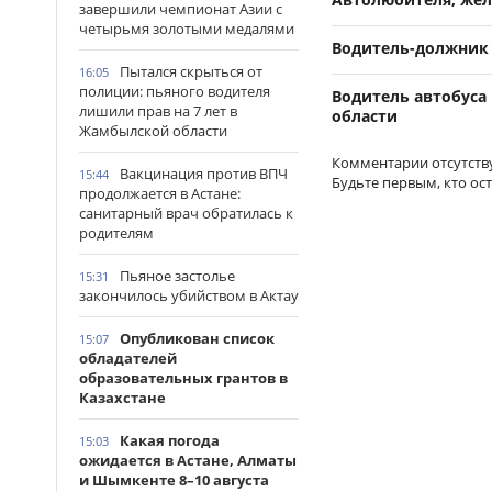
завершили чемпионат Азии с
четырьмя золотыми медалями
Водитель-должник 
Пытался скрыться от
16:05
полиции: пьяного водителя
Водитель автобуса
лишили прав на 7 лет в
области
Жамбылской области
Комментарии отсутств
Вакцинация против ВПЧ
15:44
Будьте первым, кто ос
продолжается в Астане:
санитарный врач обратилась к
родителям
Пьяное застолье
15:31
закончилось убийством в Актау
Опубликован список
15:07
обладателей
образовательных грантов в
Казахстане
Какая погода
15:03
ожидается в Астане, Алматы
и Шымкенте 8–10 августа