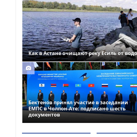
Выборы депутатов
12:01
Курултая: как узнать свой
избирательный участок
Служебная собака
11:41
помогла полицейским найти
пропавшую 18-летнюю
девушку в Караганде
Как в Астане очищают реку Есиль от вод
Бектенов принял участие в заседании
ЕМПС в Чолпон-Ате: подписано шесть
документов