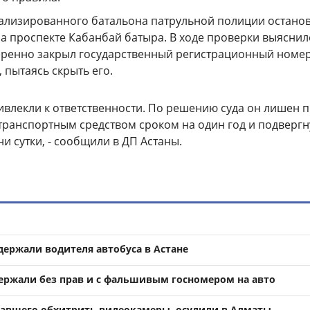
ализированного батальона патрульной полиции остано
а проспекте Кабанбай батыра. В ходе проверки выяснил
еренно закрыл государственный регистрационный номе
 пытаясь скрыть его.
ивлекли к ответственности. По решению суда он лишен 
транспортным средством сроком на один год и подвергн
ни сутки, - сообщили в ДП Астаны.
адержали водителя автобуса в Астане
ержали без прав и с фальшивым госномером на авто
авшего обхитрить видеокамеры, осудили в Алматы