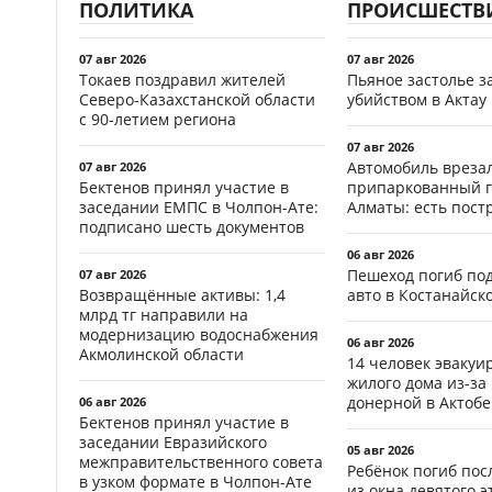
ПОЛИТИКА
ПРОИСШЕСТВ
07 авг 2026
07 авг 2026
Токаев поздравил жителей
Пьяное застолье з
Северо-Казахстанской области
убийством в Актау
с 90-летием региона
07 авг 2026
Автомобиль врезал
07 авг 2026
Бектенов принял участие в
припаркованный г
заседании ЕМПС в Чолпон-Ате:
Алматы: есть пос
подписано шесть документов
06 авг 2026
Пешеход погиб по
07 авг 2026
Возвращённые активы: 1,4
авто в Костанайск
млрд тг направили на
модернизацию водоснабжения
06 авг 2026
Акмолинской области
14 человек эвакуи
жилого дома из-за
донерной в Актобе
06 авг 2026
Бектенов принял участие в
заседании Евразийского
05 авг 2026
межправительственного совета
Ребёнок погиб пос
в узком формате в Чолпон-Ате
из окна девятого э