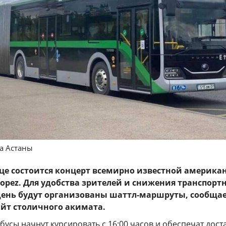
да Астаны
лице состоится концерт всемирно известной америка
Lopez. Для удобства зрителей и снижения транспорт
 день будут организованы шаттл-маршруты, сообща
йт столичного акимата.
усы начнут курсировать с 16:00 часов и обеспечат дост