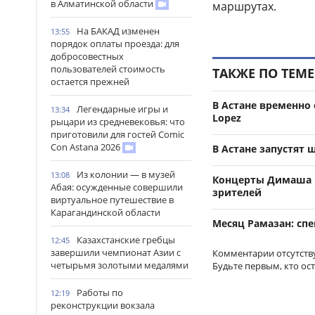
в Алматинской области
маршрутах.
На БАКАД изменен
13:55
порядок оплаты проезда: для
добросовестных
пользователей стоимость
ТАКЖЕ ПО ТЕМЕ
остается прежней
В Астане временно 
Легендарные игры и
13:34
Lopez
рыцари из средневековья: что
приготовили для гостей Comic
Con Astana 2026
В Астане запустят 
Из колонии — в музей
13:08
Концерты Димаша К
Абая: осужденные совершили
зрителей
виртуальное путешествие в
Карагандинской области
Месяц Рамазан: сп
Казахстанские гребцы
12:45
завершили чемпионат Азии с
Комментарии отсутств
четырьмя золотыми медалями
Будьте первым, кто ос
Работы по
12:19
реконструкции вокзала