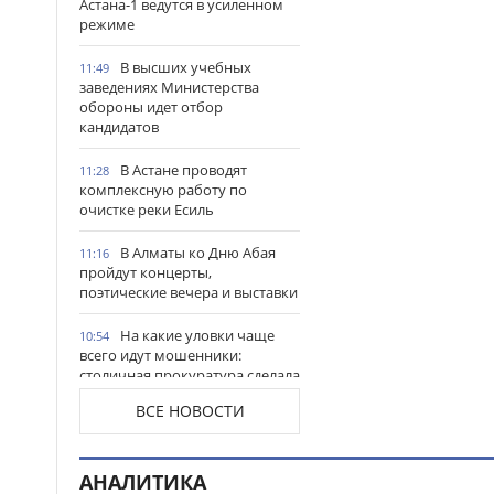
Астана-1 ведутся в усиленном
режиме
В высших учебных
11:49
заведениях Министерства
обороны идет отбор
кандидатов
В Астане проводят
11:28
комплексную работу по
очистке реки Есиль
В Алматы ко Дню Абая
11:16
пройдут концерты,
поэтические вечера и выставки
На какие уловки чаще
10:54
всего идут мошенники:
столичная прокуратура сделала
важное предупреждение
ВСЕ НОВОСТИ
гражданам
Продкорпорация
10:44
увеличила финансирование
АНАЛИТИКА