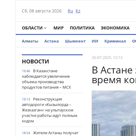
Сб, 08 августа 2026
Ru
Kz
ОБЛАСТИ
МИР
ПОЛИТИКА
ЭКОНОМИКА
Алматы
Астана
Шымкент
ИИ
Криминал
О
26-07-2025, 12:13
НОВОСТИ
В Астане
В Казахстане
19:46
время ко
наблюдается увеличение
объема производства
продуктов питания – МСХ
Реконструкция
19:13
автодороги «Кызылорда –
Жезказган»: на улытауском
участке работы идут полным
ходом
Жители Астаны получат
18:54