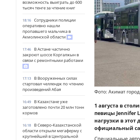
возможность выиграть до 600
тысяч тенге за чтение книг
Сотрудники полиции
18:16
оперативно нашли
пропавшего мальчика в
Акмолинской области
В Астане частично
17:46
закроют шоссе Коргалжын в
связи с ремонтными работами
В Вооруженных силах
17:13
стартовал челлендж по чтению
произведений Абая
Фото: Акимат горо
В Казахстане уже
16:49
1 августа в сто
заготовлено почти 20 млн тонн
певицы Jennifer 
кормов
нагрузки в этот
В Северо-Казахстанской
16:18
официальный са
области открыли мегаферму с
крупнейшей в Центральной
Специальные автоб