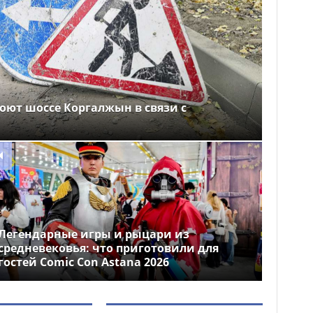
оют шоссе Коргалжын в связи с
Легендарные игры и рыцари из
средневековья: что приготовили для
гостей Comic Con Astana 2026