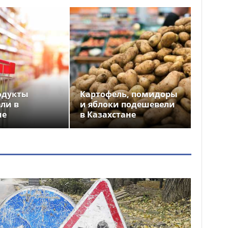
одукты
Картофель, помидоры
ли в
и яблоки подешевели
не
в Казахстане