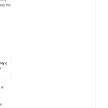
тно по
чу с
м
 и
л