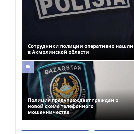
военном колледже
Разработку проекта
09:13
Плана по автоматизации учета
воды в бассейне реки
Сырдарья одобрили
государства Центральной Азии
Сотрудники полиции оперативно нашли
«Закон и порядок»: как
08:51
защититься от мошенников,
в Акмолинской области
рассказали гостям фестиваля
Comic Con Astana 2026
Более 100 объектов
08:30
планируется построить в
Алматинской области в этом
году
Полиция предупреждает граждан о
новой схеме телефонного
мошенничества