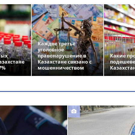
Каждое третье
о
уголовное
ных
правонарушение в
Какие пр
азахстане
Казахстане связано с
подешеве
7%
мошенничеством
Казахста