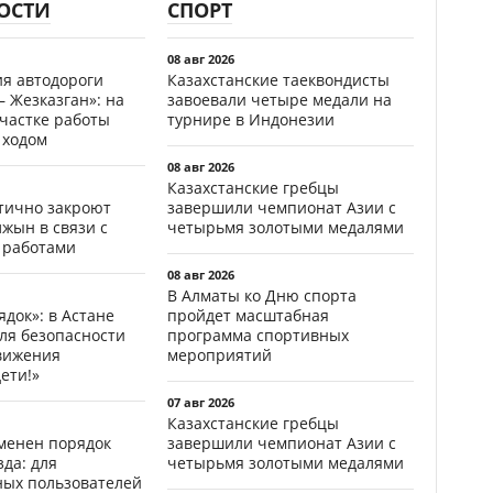
ОСТИ
СПОРТ
08 авг 2026
ия автодороги
Казахстанские таеквондисты
 Жезказган»: на
завоевали четыре медали на
участке работы
турнире в Индонезии
 ходом
08 авг 2026
Казахстанские гребцы
стично закроют
завершили чемпионат Азии с
жын в связи с
четырьмя золотыми медалями
 работами
08 авг 2026
В Алматы ко Дню спорта
ядок»: в Астане
пройдет масштабная
ля безопасности
программа спортивных
вижения
мероприятий
ети!»
07 авг 2026
Казахстанские гребцы
менен порядок
завершили чемпионат Азии с
да: для
четырьмя золотыми медалями
ных пользователей