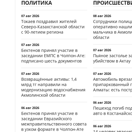
ПОЛИТИКА
ПРОИСШЕСТВ
07 авг 2026
08 авг 2026
Токаев поздравил жителей
Сотрудники полиц
Северо-Казахстанской области
оперативно нашли
с 90-летием региона
мальчика в Акмол
области
07 авг 2026
Бектенов принял участие в
07 авг 2026
заседании ЕМПС в Чолпон-Ате:
Пьяное застолье з
подписано шесть документов
убийством в Актау
07 авг 2026
07 авг 2026
Возвращённые активы: 1,4
Автомобиль врезал
млрд тг направили на
припаркованный г
модернизацию водоснабжения
Алматы: есть пос
Акмолинской области
06 авг 2026
Пешеход погиб по
06 авг 2026
Бектенов принял участие в
авто в Костанайск
заседании Евразийского
межправительственного совета
06 авг 2026
в узком формате в Чолпон-Ате
14 человек эвакуи