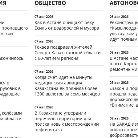
ИЯ
ОБЩЕСТВО
АВТОНОВ
07 авг 2026
08 авг 2026
ии
Как в Астане очищают реку
Реконструкц
 пропавшего
Есиль от водорослей и мусора
«Кызылорда –
инской
улытауском 
идут полным
07 авг 2026
Токаев поздравил жителей
Северо-Казахстанской области
08 авг 2026
акончилось
с 90-летием региона
В Астане ча
шоссе Коргал
ремонтными
07 авг 2026
Когда счёт идёт на минуты:
ся в
медицинская авиация
08 авг 2026
рузовик в
Казахстана выполнила более
«Закон и пор
традавшие
1300 вылетов за семь месяцев
прошла неде
дорожного д
«Внимание, д
07 авг 2026
д колёсами
В Казахстане утвердили
ой области
перечень территорий для
08 авг 2026
поиска новых месторождений
На БАКАД из
нефти и газа
оплаты проез
добросовест
ровали из