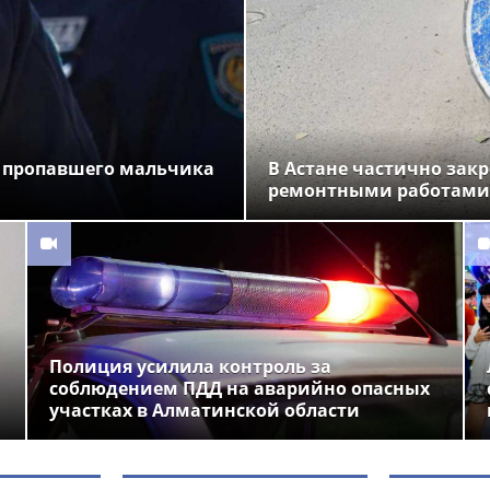
 пропавшего мальчика
В Астане частично закр
ремонтными работами
Полиция усилила контроль за
соблюдением ПДД на аварийно опасных
участках в Алматинской области