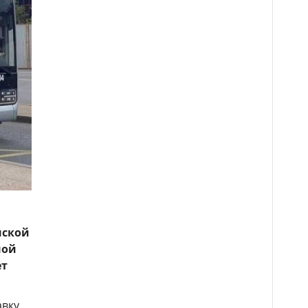
нской
ной
ет
авку