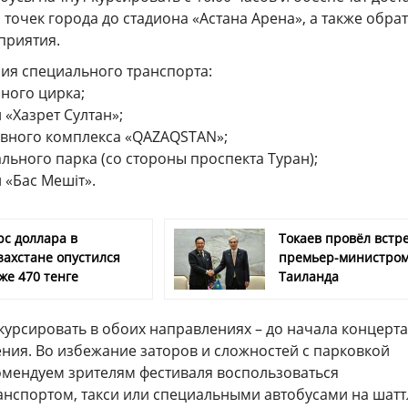
 точек города до стадиона «Астана Арена», а также обра
приятия.
я специального транспорта:
ного цирка;
 «Хазрет Султан»;
ивного комплекса «QAZAQSTAN»;
льного парка (со стороны проспекта Туран);
 «Бас Мешіт».
рс доллара в
Токаев провёл встре
захстане опустился
премьер-министро
же 470 тенге
Таиланда
курсировать в обоих направлениях – до начала концерта
ния. Во избежание заторов и сложностей с парковкой
омендуем зрителям фестиваля воспользоваться
нспортом, такси или специальными автобусами на шатт