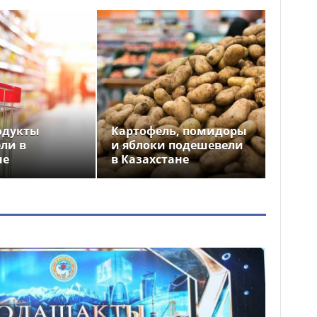
одукты
Картофель, помидоры
ли в
и яблоки подешевели
не
в Казахстане