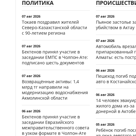
ПОЛИТИКА
ПРОИСШЕСТВ
07 авг 2026
07 авг 2026
Токаев поздравил жителей
Пьяное застолье з
Северо-Казахстанской области
убийством в Актау
с 90-летием региона
07 авг 2026
Автомобиль врезал
07 авг 2026
Бектенов принял участие в
припаркованный г
заседании ЕМПС в Чолпон-Ате:
Алматы: есть пос
подписано шесть документов
06 авг 2026
Пешеход погиб по
07 авг 2026
Возвращённые активы: 1,4
авто в Костанайск
млрд тг направили на
модернизацию водоснабжения
06 авг 2026
Акмолинской области
14 человек эвакуи
жилого дома из-за
донерной в Актобе
06 авг 2026
Бектенов принял участие в
заседании Евразийского
05 авг 2026
межправительственного совета
Ребёнок погиб пос
в узком формате в Чолпон-Ате
из окна девятого э