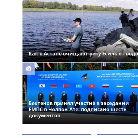
Выборы депутатов
12:01
Курултая: как узнать свой
избирательный участок
Служебная собака
11:41
помогла полицейским найти
пропавшую 18-летнюю
девушку в Караганде
Как в Астане очищают реку Есиль от вод
Бектенов принял участие в заседании
ЕМПС в Чолпон-Ате: подписано шесть
документов