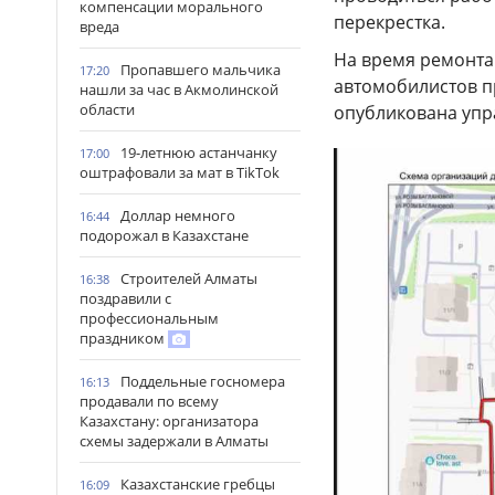
компенсации морального
перекрестка.
вреда
На время ремонта
Пропавшего мальчика
17:20
автомобилистов п
нашли за час в Акмолинской
области
опубликована упр
19-летнюю астанчанку
17:00
оштрафовали за мат в TikTok
Доллар немного
16:44
подорожал в Казахстане
Строителей Алматы
16:38
поздравили с
профессиональным
праздником
Поддельные госномера
16:13
продавали по всему
Казахстану: организатора
схемы задержали в Алматы
Казахстанские гребцы
16:09