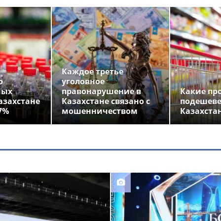
Каждое третье
о
уголовное
ных
правонарушение в
Какие пр
азахстане
Казахстане связано с
подешеве
7%
мошенничеством
Казахста