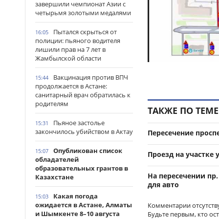
завершили чемпионат Азии с
четырьмя золотыми медалями
Пытался скрыться от
16:05
полиции: пьяного водителя
лишили прав на 7 лет в
Жамбылской области
Вакцинация против ВПЧ
15:44
продолжается в Астане:
санитарный врач обратилась к
родителям
ТАКЖЕ ПО ТЕМЕ
Пьяное застолье
15:31
закончилось убийством в Актау
Пересечение проспе
Опубликован список
15:07
Проезд на участке 
обладателей
образовательных грантов в
На пересечении пр
Казахстане
для авто
Какая погода
15:03
ожидается в Астане, Алматы
Комментарии отсутств
и Шымкенте 8–10 августа
Будьте первым, кто ос