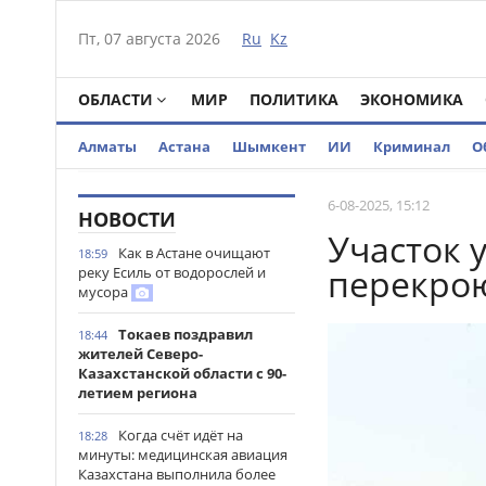
Пт, 07 августа 2026
Ru
Kz
ОБЛАСТИ
МИР
ПОЛИТИКА
ЭКОНОМИКА
Алматы
Астана
Шымкент
ИИ
Криминал
О
6-08-2025, 15:12
НОВОСТИ
Участок 
Как в Астане очищают
18:59
перекрою
реку Есиль от водорослей и
мусора
Токаев поздравил
18:44
жителей Северо-
Казахстанской области с 90-
летием региона
Когда счёт идёт на
18:28
минуты: медицинская авиация
Казахстана выполнила более