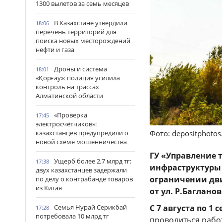
1300 вылетов за семь месяцев
В Казахстане утвердили
18:06
перечень территорий для
поиска новых месторождений
нефти и газа
Дроны и система
18:01
«Қорғау»: полиция усилила
контроль на трассах
Алматинской области
«Проверка
17:45
электросчётчиков»:
казахстанцев предупредили о
Фото: depositphoto
новой схеме мошенничества
ГУ «Управление 
Ущерб более 2,7 млрд тг:
17:38
инфраструктуры
двух казахстанцев задержали
ограничении дви
по делу о контрабанде товаров
из Китая
от ул. Р.Баглано
Семья Нурай Серикбай
С 7 августа по 1 
17:28
потребовала 10 млрд тг
проводиться рабо