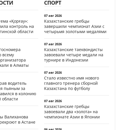
ОСТИ
СПОРТ
07 авг 2026
ема «Қорғау»:
Казахстанские гребцы
лила контроль на
завершили чемпионат Азии с
тинской области
четырьмя золотыми медалями
07 авг 2026
госномера
Казахстанские таеквондисты
о всему
завоевали четыре медали на
организатора
турнире в Индонезии
жали в Алматы
07 авг 2026
Стало известно имя нового
ав водитель
главного тренера сборной
ся пьяным за
Казахстана по футболу
равился в колонию
й области
07 авг 2026
Казахстанские гребцы
завоевали два «золота» на
цы Валиханова
чемпионате Азии в Японии
рекроют в Астане
06 авг 2026