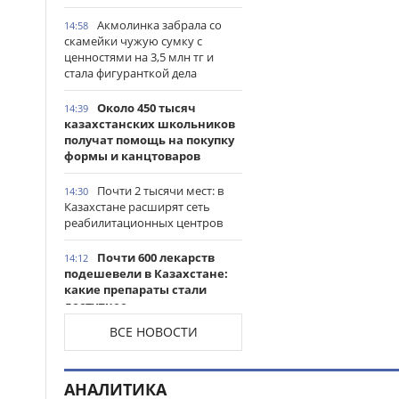
Акмолинка забрала со
14:58
скамейки чужую сумку с
ценностями на 3,5 млн тг и
стала фигуранткой дела
Около 450 тысяч
14:39
казахстанских школьников
получат помощь на покупку
формы и канцтоваров
Почти 2 тысячи мест: в
14:30
Казахстане расширят сеть
реабилитационных центров
Почти 600 лекарств
14:12
подешевели в Казахстане:
какие препараты стали
доступнее
ВСЕ НОВОСТИ
Казахстанские
14:06
таеквондисты завоевали
четыре медали на турнире в
АНАЛИТИКА
Индонезии