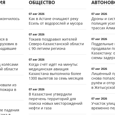
ИЯ
ОБЩЕСТВО
АВТОНОВ
07 авг 2026
07 авг 2026
акончилось
Как в Астане очищают реку
Дроны и сист
Есиль от водорослей и мусора
полиция уси
трассах Алма
07 авг 2026
ся в
Токаев поздравил жителей
07 авг 2026
рузовик в
Северо-Казахстанской области
Поддельные 
традавшие
с 90-летием региона
продавали п
Казахстану: 
схемы задер
07 авг 2026
д колёсами
Когда счёт идёт на минуты:
ой области
медицинская авиация
07 авг 2026
Казахстана выполнила более
Лишённый пр
1300 вылетов за семь месяцев
снова попал
рулём и отп
ровали из
в Жетысуско
 пожара в
07 авг 2026
В Казахстане утвердили
перечень территорий для
07 авг 2026
поиска новых месторождений
Участок ули
нефти и газа
временно пе
ле падения
тажа в