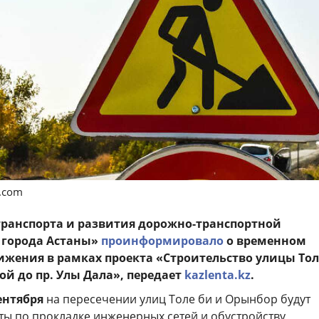
s.com
транспорта и развития дорожно-транспортной
 города Астаны»
проинформировало
о временном
жения в рамках проекта «Строительство улицы Тол
вой до пр. Улы Дала», передает
kazlenta.kz
.
сентября
на пересечении улиц Толе би и Орынбор будут
ты по прокладке инженерных сетей и обустройству