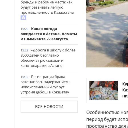
бренды и рабочие места: как
будут развивать лёгкую
промышленность Казахстана
Какая погода
15:29
ожидается в Астане, Алматы
и Шымкенте 7–9 августа
«Дорога в школу»: более
15:22
8500 детей бесплатно
обеспечат рюкзаками и
канцтоварами в Астане
Регистрация брака
15:12
закончилась задержанием:
Ку
новоиспеченный супруг
Ка
устроил дебош в Кокшетау
ни
В древнем городище
15:00
ВСЕ НОВОСТИ
Сауран началась реставрация
Особенностью ново
исторических памятников
период будет испо
Выезд на встречную
14:53
пространство для 