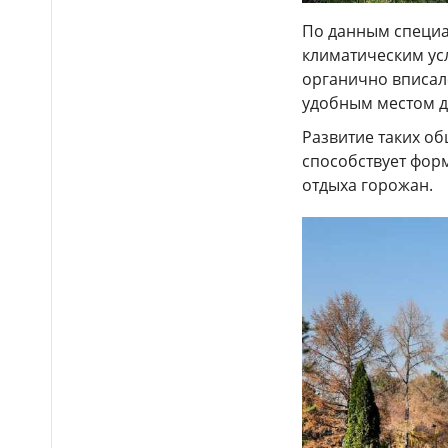
Казахстане
По данным специа
Более 1 млн тг: кому в
14:00
климатическим ус
Казахстане предлагали
органично вписалс
самые высокие зарплаты
удобным местом д
Стало известно, на
12:55
Развитие таких о
какие специальности
выделили больше всего
способствует фор
грантов в Казахстане
отдыха горожан.