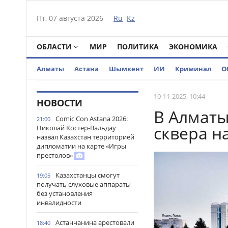
Пт, 07 августа 2026
Ru
Kz
ОБЛАСТИ
МИР
ПОЛИТИКА
ЭКОНОМИКА
Алматы
Астана
Шымкент
ИИ
Криминал
О
10-11-2025, 10:44
НОВОСТИ
В Алматы
Comic Con Astana 2026:
21:00
сквера н
Николай Костер-Вальдау
назвал Казахстан территорией
дипломатии на карте «Игры
престолов»
Казахстанцы смогут
19:05
получать слуховые аппараты
без установления
инвалидности
Астанчанина арестовали
18:40