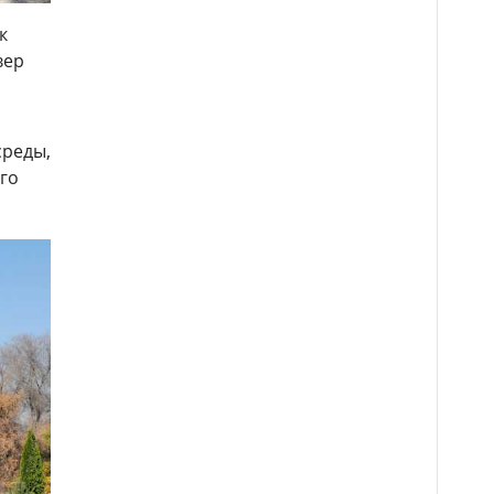
к
вер
среды,
го