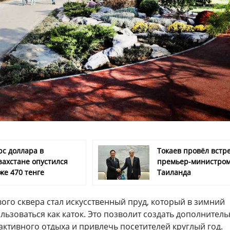
рс доллара в
Токаев провёл встре
захстане опустился
премьер-министро
же 470 тенге
Таиланда
го сквера стал искусственный пруд, который в зимний
льзоваться как каток. Это позволит создать дополнител
активного отдыха и привлечь посетителей круглый год.