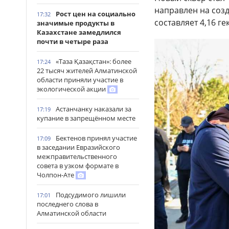
направлен на соз
Рост цен на социально
17:32
составляет 4,16 ге
значимые продукты в
Казахстане замедлился
почти в четыре раза
«Таза Қазақстан»: более
17:24
22 тысяч жителей Алматинской
области приняли участие в
экологической акции
Астанчанку наказали за
17:19
купание в запрещённом месте
Бектенов принял участие
17:09
в заседании Евразийского
межправительственного
совета в узком формате в
Чолпон-Ате
Подсудимого лишили
17:01
последнего слова в
Алматинской области