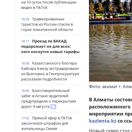
на 10 суток после публикации
видео в TikTok
Травмированных
18:26
туристов из России спасли в
горах Алматинской области
Проезд по БАКАД
18:17
подорожает не для всех:
кого коснутся новые тарифы
Казахстанского блогера
18:09
Кайсара Камзу экстрадировали
из Вьетнама: в Генпрокуратуре
рассказали подробности
Фото: акимат г. Ал
Благотворительный
18:00
забег в Астане: водителей
В Алматы состоя
предупредили о перекрытиях
расположенного з
дорог 9 августа
мероприятии при
Прямой эфир в TikTok
17:42
kazlenta.kz
со сс
закончился штрафом для
жительницы Семея
Новый сквер стал