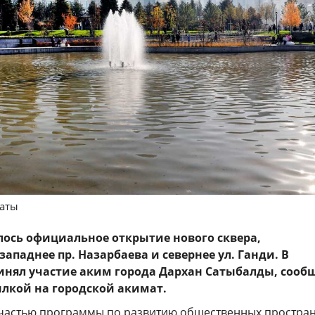
маты
лось официальное открытие нового сквера,
ападнее пр. Назарбаева и севернее ул. Ганди. В
нял участие аким города Дархан Сатыбалды, сооб
ылкой на городской акимат.
 частью программы по развитию общественных простран