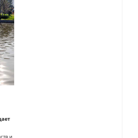
щает
ств и