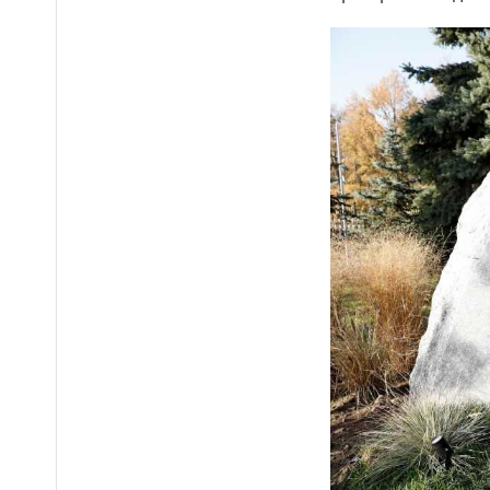
полосу обернулся лишением
прав для двух водителей в
Таразе
Водителей предупредили
14:40
об ограничении движения на
участке трассы Алматы–Тараз
Более 170
14:34
несовершеннолетних нашли в
ночном заведении Астаны
Более 16 тысяч водителей
14:21
грузовиков наказали в Алматы
Подростки жестоко
14:14
избили школьника и сняли это
на видео в Мангистауской
области
Итоги ЕНТ-2026: сколько
14:05
абитуриентов смогут
претендовать на гранты в