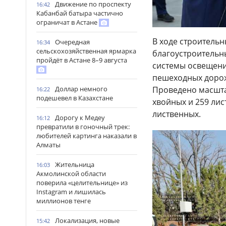
Движение по проспекту
16:42
Кабанбай батыра частично
ограничат в Астане
В ходе строитель
Очередная
16:34
сельскохозяйственная ярмарка
благоустроительн
пройдёт в Астане 8–9 августа
системы освещени
пешеходных дорож
Доллар немного
Проведено масшта
16:22
подешевел в Казахстане
хвойных и 259 лис
лиственных.
Дорогу к Медеу
16:12
превратили в гоночный трек:
любителей картинга наказали в
Алматы
Жительница
16:03
Акмолинской области
поверила «целительнице» из
Instagram и лишилась
миллионов тенге
Локализация, новые
15:42