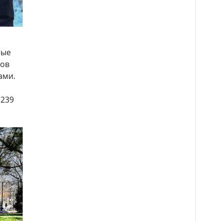
ные
ров
ами.
 239