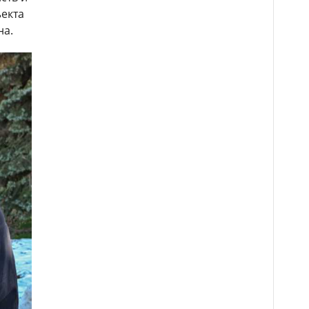
екта
на.