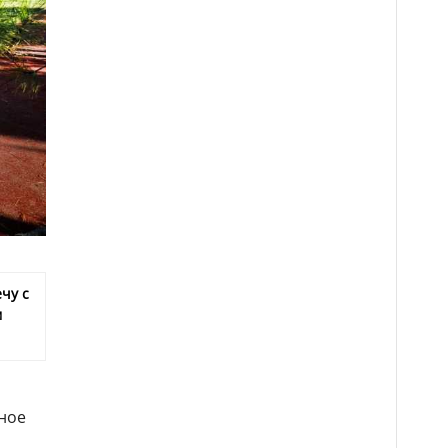
чу с
м
ьное