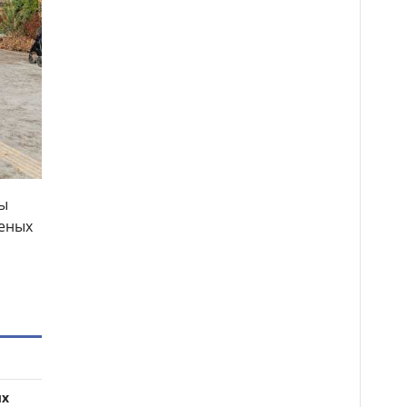
ты
леных
ых