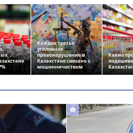
Каждое третье
о
уголовное
ных
правонарушение в
Какие пр
азахстане
Казахстане связано с
подешеве
7%
мошенничеством
Казахста