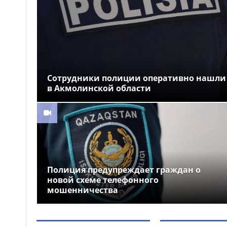
военном колледже
Разработку проекта
09:13
Плана по автоматизации учета
воды в бассейне реки
Сырдарья одобрили
государства Центральной Азии
Сотрудники полиции оперативно нашли
«Закон и порядок»: как
08:51
защититься от мошенников,
в Акмолинской области
рассказали гостям фестиваля
Comic Con Astana 2026
Более 100 объектов
08:30
планируется построить в
Алматинской области в этом
году
Полиция предупреждает граждан о
новой схеме телефонного
мошенничества