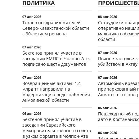
ПОЛИТИКА
ПРОИСШЕСТВ
07 авг 2026
08 авг 2026
Токаев поздравил жителей
Сотрудники полиц
Северо-Казахстанской области
оперативно нашли
с 90-летием региона
мальчика в Акмол
области
07 авг 2026
Бектенов принял участие в
07 авг 2026
заседании ЕМПС в Чолпон-Ате:
Пьяное застолье з
подписано шесть документов
убийством в Актау
07 авг 2026
07 авг 2026
Возвращённые активы: 1,4
Автомобиль врезал
млрд тг направили на
припаркованный г
модернизацию водоснабжения
Алматы: есть пос
Акмолинской области
06 авг 2026
Пешеход погиб по
06 авг 2026
Бектенов принял участие в
авто в Костанайск
заседании Евразийского
межправительственного совета
06 авг 2026
в узком формате в Чолпон-Ате
14 человек эвакуи