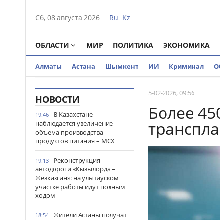
Сб, 08 августа 2026
Ru
Kz
ОБЛАСТИ
МИР
ПОЛИТИКА
ЭКОНОМИКА
Алматы
Астана
Шымкент
ИИ
Криминал
О
5-02-2026, 09:56
НОВОСТИ
Более 45
В Казахстане
19:46
транспла
наблюдается увеличение
объема производства
продуктов питания – МСХ
Реконструкция
19:13
автодороги «Кызылорда –
Жезказган»: на улытауском
участке работы идут полным
ходом
Жители Астаны получат
18:54