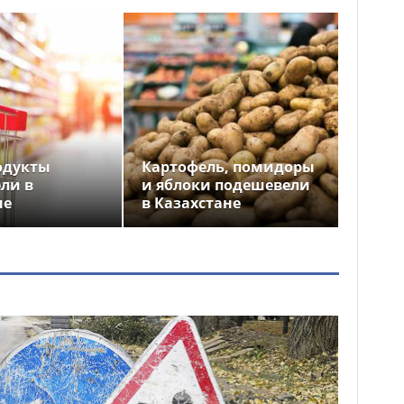
одукты
Картофель, помидоры
ли в
и яблоки подешевели
не
в Казахстане