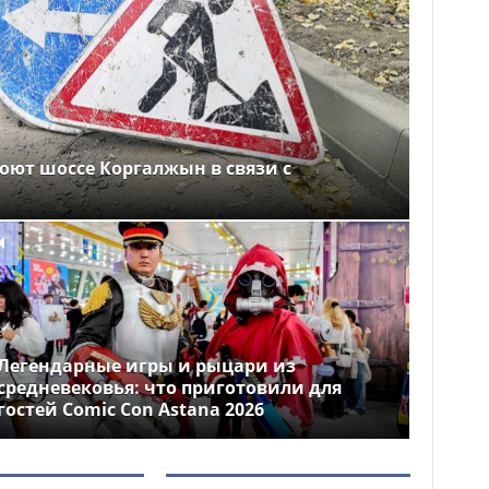
оют шоссе Коргалжын в связи с
Легендарные игры и рыцари из
средневековья: что приготовили для
гостей Comic Con Astana 2026