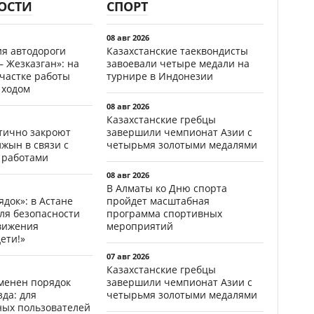
ОСТИ
СПОРТ
08 авг 2026
ия автодороги
Казахстанские таеквондисты
 Жезказган»: на
завоевали четыре медали на
участке работы
турнире в Индонезии
 ходом
08 авг 2026
Казахстанские гребцы
стично закроют
завершили чемпионат Азии с
жын в связи с
четырьмя золотыми медалями
 работами
08 авг 2026
В Алматы ко Дню спорта
ядок»: в Астане
пройдет масштабная
ля безопасности
программа спортивных
вижения
мероприятий
ети!»
07 авг 2026
Казахстанские гребцы
менен порядок
завершили чемпионат Азии с
да: для
четырьмя золотыми медалями
ных пользователей