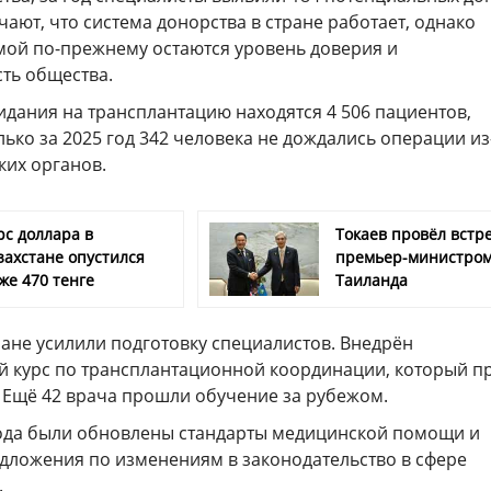
ают, что система донорства в стране работает, однако
ой по-прежнему остаются уровень доверия и
ть общества.
идания на трансплантацию находятся 4 506 пациентов,
лько за 2025 год 342 человека не дождались операции из
ких органов.
рс доллара в
Токаев провёл встре
захстане опустился
премьер-министро
же 470 тенге
Таиланда
ане усилили подготовку специалистов. Внедрён
 курс по трансплантационной координации, который 
. Ещё 42 врача прошли обучение за рубежом.
года были обновлены стандарты медицинской помощи и
дложения по изменениям в законодательство в сфере
.