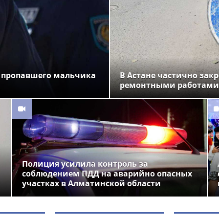
 пропавшего мальчика
В Астане частично закр
ремонтными работами
Полиция усилила контроль за
соблюдением ПДД на аварийно опасных
участках в Алматинской области