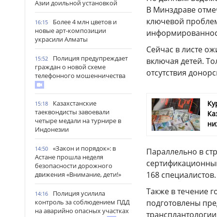
Азии доильной установкой
В Минздраве отмеч
ключевой проблем
Более 4 млн цветов и
16:15
новые арт-композиции
информированнос
украсили Алматы
Сейчас в листе ож
Полиция предупреждает
15:52
включая детей. То
граждан о новой схеме
отсутствия донорс
телефонного мошенничества
Ку
Казахстанские
15:18
таеквондисты завоевали
Ка
четыре медали на турнире в
ни
Индонезии
«Закон и порядок»: в
14:50
Параллельно в стр
Астане прошла неделя
сертификационный
безопасности дорожного
168 специалистов
движения «Внимание, дети!»
Также в течение 
Полиция усилила
14:16
подготовлены пре
контроль за соблюдением ПДД
на аварийно опасных участках
трансплантологии