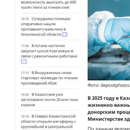
возможность выиграть до 600
тысяч тенге за чтение книг
Сотрудники полиции
18:16
оперативно нашли
пропавшего мальчика в
Акмолинской области
В Астане частично
17:46
закроют шоссе Коргалжын в
связи с ремонтными работами
В Вооруженных силах
17:13
стартовал челлендж по чтению
произведений Абая
Фото: depositphoto
В Казахстане уже
16:49
В 2025 году в Ка
заготовлено почти 20 млн тонн
жизненно важных
кормов
донорским проце
В Северо-Казахстанской
16:18
Министерстве зд
области открыли мегаферму с
крупнейшей в Центральной
По данным ведомс