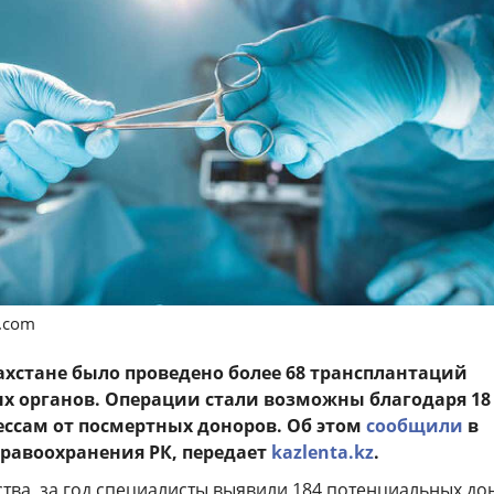
s.com
захстане было проведено более 68 трансплантаций
 органов. Операции стали возможны благодаря 18
ссам от посмертных доноров. Об этом
сообщили
в
равоохранения РК, передает
kazlenta.kz
.
тва, за год специалисты выявили 184 потенциальных до