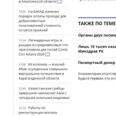
в Алматинской области
На БАКАД изменен
13:55
порядок оплаты проезда: для
добросовестных
ТАКЖЕ ПО ТЕМЕ
пользователей стоимость
остается прежней
Органы двух посме
Легендарные игры и
13:34
рыцари из средневековья: что
Лишь 10 тысяч каза
приготовили для гостей Comic
Минздрав РК
Con Astana 2026
Посмертный донор 
Из колонии — в музей
13:08
Абая: осужденные совершили
Комментарии отсутств
виртуальное путешествие в
Будьте первым, кто ос
Карагандинской области
Казахстанские гребцы
12:45
завершили чемпионат Азии с
четырьмя золотыми медалями
Работы по
12:19
реконструкции вокзала