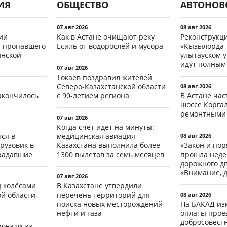
ИЯ
ОБЩЕСТВО
АВТОНОВ
07 авг 2026
08 авг 2026
ии
Как в Астане очищают реку
Реконструкц
 пропавшего
Есиль от водорослей и мусора
«Кызылорда –
инской
улытауском 
идут полным
07 авг 2026
Токаев поздравил жителей
Северо-Казахстанской области
08 авг 2026
акончилось
с 90-летием региона
В Астане ча
шоссе Коргал
ремонтными
07 авг 2026
Когда счёт идёт на минуты:
ся в
медицинская авиация
08 авг 2026
рузовик в
Казахстана выполнила более
«Закон и пор
традавшие
1300 вылетов за семь месяцев
прошла неде
дорожного д
«Внимание, д
07 авг 2026
д колёсами
В Казахстане утвердили
ой области
перечень территорий для
08 авг 2026
поиска новых месторождений
На БАКАД из
нефти и газа
оплаты проез
добросовест
ровали из