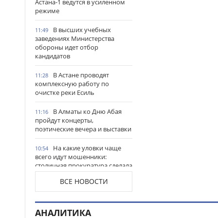
Астана-1 ведутся в усиленном
режиме
В высших учебных
11:49
заведениях Министерства
обороны идет отбор
кандидатов
В Астане проводят
11:28
комплексную работу по
очистке реки Есиль
В Алматы ко Дню Абая
11:16
пройдут концерты,
поэтические вечера и выставки
На какие уловки чаще
10:54
всего идут мошенники:
столичная прокуратура сделала
важное предупреждение
ВСЕ НОВОСТИ
гражданам
Продкорпорация
10:44
увеличила финансирование
АНАЛИТИКА