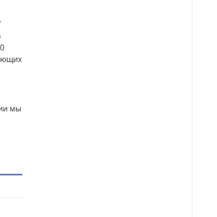
.
а
00
чающих
нии мы