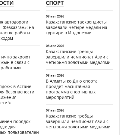
ОСТИ
СПОРТ
08 авг 2026
ия автодороги
Казахстанские таеквондисты
 Жезказган»: на
завоевали четыре медали на
участке работы
турнире в Индонезии
 ходом
08 авг 2026
Казахстанские гребцы
стично закроют
завершили чемпионат Азии с
жын в связи с
четырьмя золотыми медалями
 работами
08 авг 2026
В Алматы ко Дню спорта
ядок»: в Астане
пройдет масштабная
ля безопасности
программа спортивных
вижения
мероприятий
ети!»
07 авг 2026
Казахстанские гребцы
менен порядок
завершили чемпионат Азии с
да: для
четырьмя золотыми медалями
ных пользователей