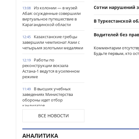
Сотни нарушений з
Из колонии — в музей
13:08
Абая: осужденные совершили
виртуальное путешествие в
В Туркестанской о
Карагандинской области
Водителей без прав
Казахстанские гребцы
12:45
завершили чемпионат Азии с
четырьмя золотыми медалями
Комментарии отсутств
Будьте первым, кто ос
Работы по
12:19
реконструкции вокзала
Астана-1 ведутся в усиленном
режиме
В высших учебных
11:49
заведениях Министерства
обороны идет отбор
кандидатов
ВСЕ НОВОСТИ
В Астане проводят
11:28
комплексную работу по
очистке реки Есиль
АНАЛИТИКА