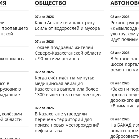
ИЯ
ОБЩЕСТВО
АВТОНОВ
07 авг 2026
08 авг 2026
ии
Как в Астане очищают реку
Реконструкц
 пропавшего
Есиль от водорослей и мусора
«Кызылорда –
инской
улытауском 
идут полным
07 авг 2026
Токаев поздравил жителей
Северо-Казахстанской области
08 авг 2026
акончилось
с 90-летием региона
В Астане ча
шоссе Коргал
ремонтными
07 авг 2026
Когда счёт идёт на минуты:
ся в
медицинская авиация
08 авг 2026
рузовик в
Казахстана выполнила более
«Закон и пор
традавшие
1300 вылетов за семь месяцев
прошла неде
дорожного д
«Внимание, д
07 авг 2026
д колёсами
В Казахстане утвердили
ой области
перечень территорий для
08 авг 2026
поиска новых месторождений
На БАКАД из
нефти и газа
оплаты проез
добросовест
ровали из