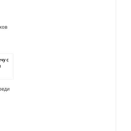
ков
чу с
м
реди