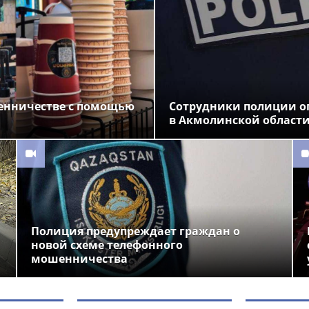
енничестве с помощью
Сотрудники полиции о
в Акмолинской област
Полиция предупреждает граждан о
новой схеме телефонного
мошенничества