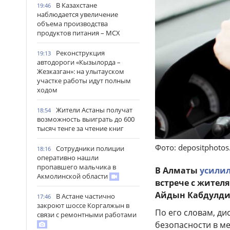
В Казахстане
19:46
наблюдается увеличение
объема производства
продуктов питания – МСХ
Реконструкция
19:13
автодороги «Кызылорда –
Жезказган»: на улытауском
участке работы идут полным
ходом
Жители Астаны получат
18:54
возможность выиграть до 600
тысяч тенге за чтение книг
Фото: depositphoto
Сотрудники полиции
18:16
оперативно нашли
пропавшего мальчика в
В Алматы
усили
Акмолинской области
встрече с жител
Айдын Кабдулди
В Астане частично
17:46
закроют шоссе Коргалжын в
По его словам, д
связи с ремонтными работами
безопасности в м