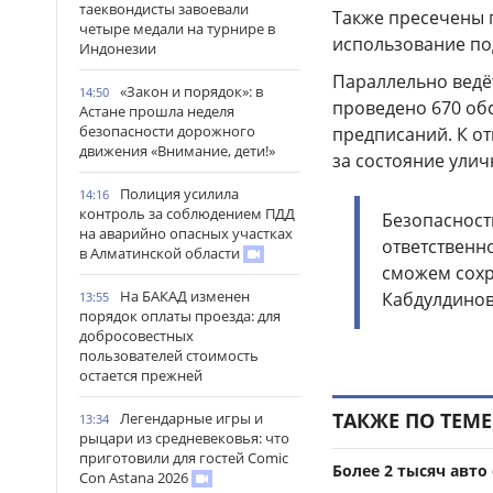
таеквондисты завоевали
Также пресечены 
четыре медали на турнире в
использование по
Индонезии
Параллельно ведё
«Закон и порядок»: в
14:50
проведено 670 об
Астане прошла неделя
безопасности дорожного
предписаний. К о
движения «Внимание, дети!»
за состояние улич
Полиция усилила
14:16
контроль за соблюдением ПДД
Безопасность
на аварийно опасных участках
ответственн
в Алматинской области
сможем сохр
На БАКАД изменен
Кабдулдинов
13:55
порядок оплаты проезда: для
добросовестных
пользователей стоимость
остается прежней
ТАКЖЕ ПО ТЕМЕ
Легендарные игры и
13:34
рыцари из средневековья: что
приготовили для гостей Comic
Более 2 тысяч авт
Con Astana 2026