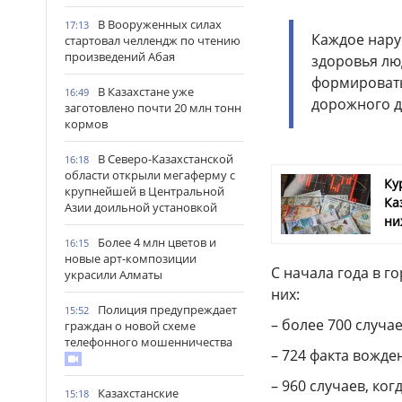
В Вооруженных силах
17:13
Каждое нару
стартовал челлендж по чтению
произведений Абая
здоровья люд
формировать
В Казахстане уже
16:49
дорожного д
заготовлено почти 20 млн тонн
кормов
В Северо-Казахстанской
16:18
области открыли мегаферму с
Ку
крупнейшей в Центральной
Ка
Азии доильной установкой
ни
Более 4 млн цветов и
16:15
новые арт-композиции
С начала года в 
украсили Алматы
них:
Полиция предупреждает
15:52
– более 700 случа
граждан о новой схеме
телефонного мошенничества
– 724 факта вожде
– 960 случаев, ко
Казахстанские
15:18