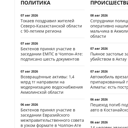
ПОЛИТИКА
ПРОИСШЕСТВ
07 авг 2026
08 авг 2026
Токаев поздравил жителей
Сотрудники полиц
Северо-Казахстанской области
оперативно нашли
с 90-летием региона
мальчика в Акмол
области
07 авг 2026
Бектенов принял участие в
07 авг 2026
заседании ЕМПС в Чолпон-Ате:
Пьяное застолье з
подписано шесть документов
убийством в Актау
07 авг 2026
07 авг 2026
Возвращённые активы: 1,4
Автомобиль врезал
млрд тг направили на
припаркованный г
модернизацию водоснабжения
Алматы: есть пос
Акмолинской области
06 авг 2026
Пешеход погиб по
06 авг 2026
Бектенов принял участие в
авто в Костанайск
заседании Евразийского
межправительственного совета
06 авг 2026
в узком формате в Чолпон-Ате
14 человек эвакуи