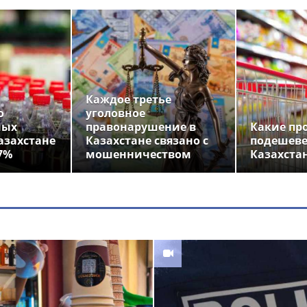
Каждое третье
о
уголовное
ных
правонарушение в
Какие пр
азахстане
Казахстане связано с
подешеве
7%
мошенничеством
Казахста