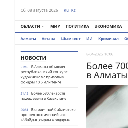
Сб, 08 августа 2026
Ru
Kz
ОБЛАСТИ
МИР
ПОЛИТИКА
ЭКОНОМИКА
Алматы
Астана
Шымкент
ИИ
Криминал
О
8-04-2026, 16:06
НОВОСТИ
Более 70
В Алматы объявлен
21:49
в Алматы
республиканский конкурс
художников с призовым
фондом 10,5 млн тенге
Более 580 лекарств
21:12
подешевели в Казахстане
В столичной библиотеке
20:31
прошел поэтический час
«Абайдың сырлы жолдары»