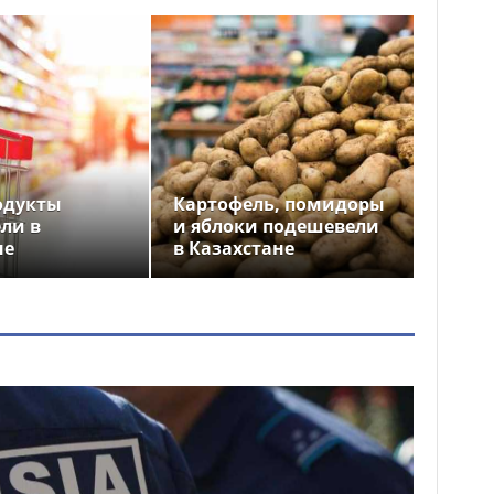
одукты
Картофель, помидоры
ли в
и яблоки подешевели
не
в Казахстане