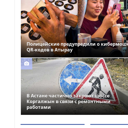
укрепляет позиции на
мировом рынке благодаря
премиальному качеству
В Костанайской области
09:47
состоялось открытие
обновленного вокзала
Аркалыка
Полицейские предупредили о кибермош
QR-кодов в Атырау
В Астане заместитель
09:25
министра обороны проверил
ход приемной кампании в
военном колледже
В Астане частично закроют шоссе
Коргалжын в связи с ремонтными
работами