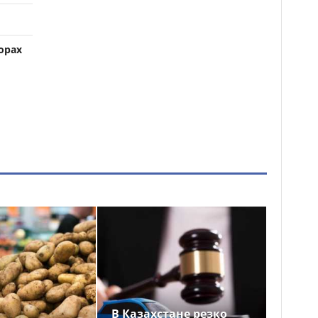
орах
В Казахстане резко