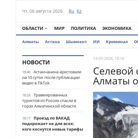
Чт, 06 августа 2026
Ru
Kz
ОБЛАСТИ
МИР
ПОЛИТИКА
ЭКОНОМИКА
Алматы
Астана
Шымкент
ИИ
Криминал
О
13-05-2026, 18:16
НОВОСТИ
Селевой 
Астанчанина арестовали
18:40
Алматы о
на 10 суток после публикации
видео в TikTok
Травмированных
18:26
туристов из России спасли в
горах Алматинской области
Проезд по БАКАД
18:17
подорожает не для всех:
кого коснутся новые тарифы