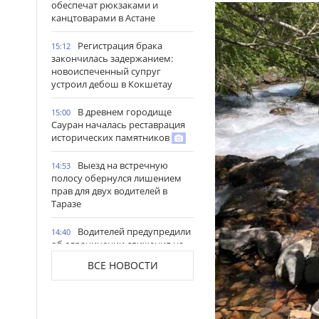
обеспечат рюкзаками и
канцтоварами в Астане
Регистрация брака
15:12
закончилась задержанием:
новоиспеченный супруг
устроил дебош в Кокшетау
В древнем городище
15:00
Сауран началась реставрация
исторических памятников
Выезд на встречную
14:53
полосу обернулся лишением
прав для двух водителей в
Таразе
Водителей предупредили
14:40
об ограничении движения на
участке трассы Алматы–Тараз
ВСЕ НОВОСТИ
Более 170
14:34
несовершеннолетних нашли в