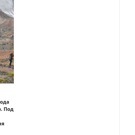
года
. Под
ня