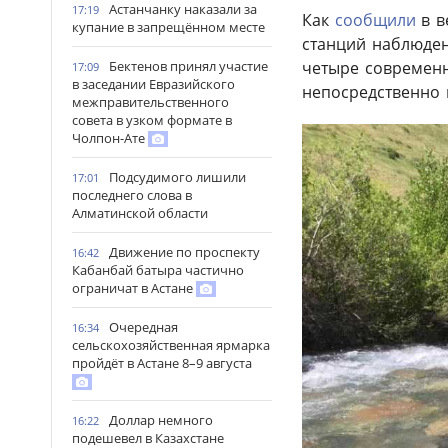
Астанчанку наказали за
17:19
Как
сообщили
в в
купание в запрещённом месте
станций наблюдени
Бектенов принял участие
четыре современн
17:09
в заседании Евразийского
непосредственно 
межправительственного
совета в узком формате в
Чолпон-Ате
Подсудимого лишили
17:01
последнего слова в
Алматинской области
Движение по проспекту
16:42
Кабанбай батыра частично
ограничат в Астане
Очередная
16:34
сельскохозяйственная ярмарка
пройдёт в Астане 8–9 августа
Доллар немного
16:22
подешевел в Казахстане