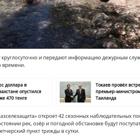
 круглосуточно и передают информацию дежурным слу
 времени.
рс доллара в
Токаев провёл встре
захстане опустился
премьер-министро
же 470 тенге
Таиланда
Казселезащита» откроет 42 сезонных наблюдательных пос
остоянии рек, озёр и погодной обстановке будут поступат
тчерский пункт трижды в сутки.