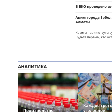
В ВКО проведено а
Аким города Ербол
Алматы
Комментарии отсутств
Будьте первым, кто ос
АНАЛИТИКА
Каждое трет
Производство
уголовное