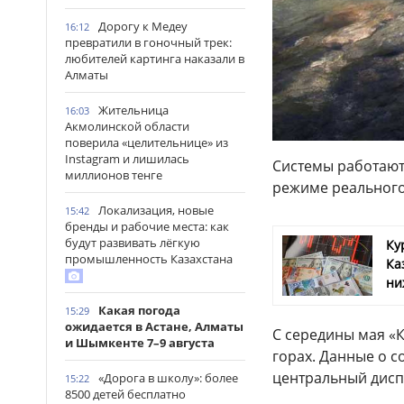
Дорогу к Медеу
16:12
превратили в гоночный трек:
любителей картинга наказали в
Алматы
Жительница
16:03
Акмолинской области
поверила «целительнице» из
Instagram и лишилась
Системы работают
миллионов тенге
режиме реального
Локализация, новые
15:42
бренды и рабочие места: как
будут развивать лёгкую
Ку
промышленность Казахстана
Ка
ни
Какая погода
15:29
ожидается в Астане, Алматы
С середины мая «
и Шымкенте 7–9 августа
горах. Данные о с
центральный диспе
«Дорога в школу»: более
15:22
8500 детей бесплатно