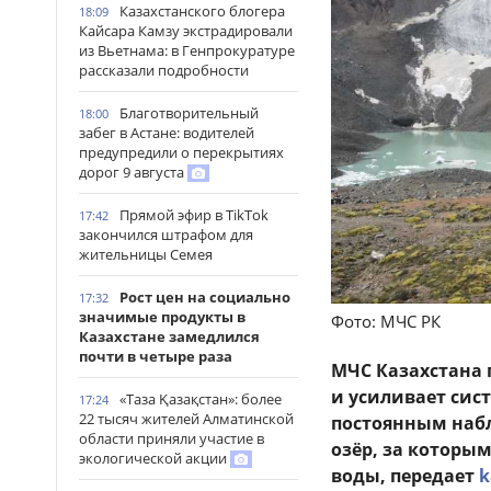
Казахстанского блогера
18:09
Кайсара Камзу экстрадировали
из Вьетнама: в Генпрокуратуре
рассказали подробности
Благотворительный
18:00
забег в Астане: водителей
предупредили о перекрытиях
дорог 9 августа
Прямой эфир в TikTok
17:42
закончился штрафом для
жительницы Семея
Рост цен на социально
17:32
значимые продукты в
Фото: МЧС РК
Казахстане замедлился
почти в четыре раза
МЧС Казахстана 
и усиливает сис
«Таза Қазақстан»: более
17:24
22 тысяч жителей Алматинской
постоянным наб
области приняли участие в
озёр, за которы
экологической акции
воды, передает
k