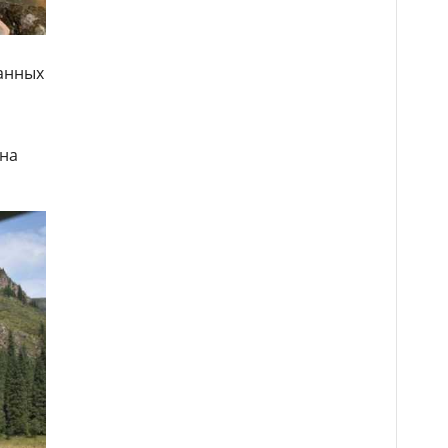
анных
 на