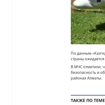
Пешеход погиб под
12:35
колёсами авто в Костанайской
области
Беспилотное аэротакси
12:27
с пассажиром впервые
поднялось в небо над
Астаной
По данным «Казги
страны ожидается
В МЧС отметили, 
безопасность и об
районах Алматы.
ТАКЖЕ ПО ТЕМЕ