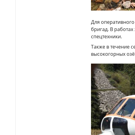
ночном заведении Астаны
Более 16 тысяч водителей
14:21
грузовиков наказали в Алматы
Для оперативного
бригад. В работах
Подростки жестоко
14:14
спецтехники.
избили школьника и сняли это
на видео в Мангистауской
Также в течение 
области
высокогорных озё
Итоги ЕНТ-2026: сколько
14:05
абитуриентов смогут
претендовать на гранты в
Казахстане
Более 1 млн тг: кому в
14:00
Казахстане предлагали
самые высокие зарплаты
Стало известно, на
12:55
какие специальности
выделили больше всего
грантов в Казахстане