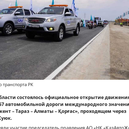
о транспорта РК
бласти состоялось официальное открытие движения
557 автомобильной дороги международного значен
ент – Тараз – Алматы – Қорғас», проходящем через
Куюк.
яли участие председатель правления АО «НК «ҚазАвтоЖ