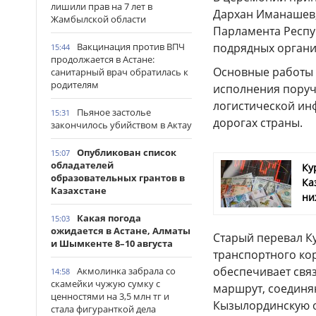
лишили прав на 7 лет в
Дархан Иманашев,
Жамбылской области
Парламента Респуб
подрядных органи
Вакцинация против ВПЧ
15:44
продолжается в Астане:
Основные работы 
санитарный врач обратилась к
родителям
исполнения поруч
логистической ин
Пьяное застолье
15:31
дорогах страны.
закончилось убийством в Актау
Опубликован список
15:07
обладателей
Ку
образовательных грантов в
Ка
Казахстане
ни
Какая погода
15:03
ожидается в Астане, Алматы
Старый перевал К
и Шымкенте 8–10 августа
транспортного кор
обеспечивает свя
Акмолинка забрала со
14:58
скамейки чужую сумку с
маршрут, соединя
ценностями на 3,5 млн тг и
Кызылординскую о
стала фигуранткой дела