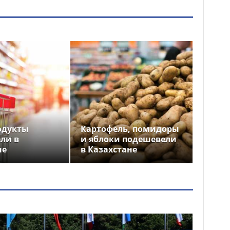
одукты
Картофель, помидоры
ли в
и яблоки подешевели
не
в Казахстане