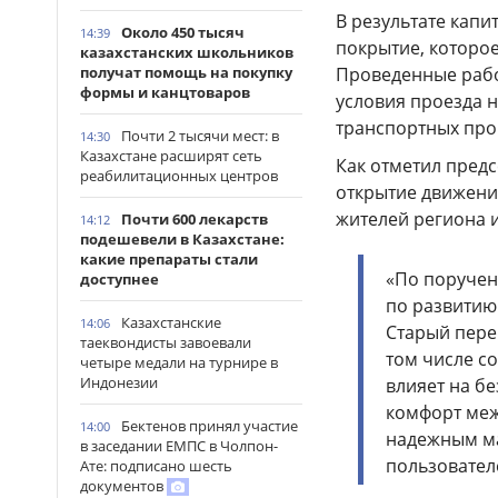
В результате кап
Около 450 тысяч
14:39
покрытие, которое
казахстанских школьников
Проведенные рабо
получат помощь на покупку
формы и канцтоваров
условия проезда н
транспортных про
Почти 2 тысячи мест: в
14:30
Казахстане расширят сеть
Как отметил пред
реабилитационных центров
открытие движени
жителей региона 
Почти 600 лекарств
14:12
подешевели в Казахстане:
какие препараты стали
«По поручен
доступнее
по развитию
Казахстанские
14:06
Старый пере
таеквондисты завоевали
том числе с
четыре медали на турнире в
Индонезии
влияет на б
комфорт меж
Бектенов принял участие
14:00
надежным ма
в заседании ЕМПС в Чолпон-
пользовател
Ате: подписано шесть
документов