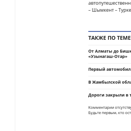
автопутешественн
помогла полицейским найти
пропавшую 18-летнюю
– Шымкент – Турке
девушку в Караганде
«Я просто любил»:
11:33
актюбинца привлекут к
ответственности за
ТАКЖЕ ПО ТЕМЕ
преследование женщины
От Алматы до Бишк
Автомобиль врезался в
11:16
«Узынагаш-Отар»
припаркованный грузовик в
Алматы: есть пострадавшие
Первый автомобиль
Огурцы, капуста и
11:07
картофель подешевели в
В Жамбылской обла
Казахстане
АНАЛИТИКА
Дороги закрыли в т
До +41 градуса: новая
11:01
волна жары накроет
Казахстан
Комментарии отсутств
Будьте первым, кто ос
Архивистов и IT-
10:45
специалистов в Казахстане
могут включить в программу