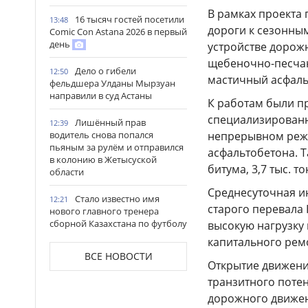
В рамках проекта 
16 тысяч гостей посетили
13:48
дороги к сезонны
Comic Con Astana 2026 в первый
день
устройстве дорож
щебеночно-песчан
Дело о гибели
12:50
мастичный асфаль
фельдшера Улданы Мырзуан
направили в суд Астаны
К работам были п
специализированн
Лишённый прав
12:39
непрерывном режи
водитель снова попался
пьяным за рулём и отправился
асфальтобетона. Т
в колонию в Жетысуской
битума, 3,7 тыс. т
области
Среднесуточная и
Стало известно имя
12:21
старого перевала 
нового главного тренера
сборной Казахстана по футболу
высокую нагрузку
капитального рем
Выборы депутатов
12:01
ВСЕ НОВОСТИ
Курултая: как узнать свой
Открытие движени
избирательный участок
транзитного поте
дорожного движен
Служебная собака
11:41