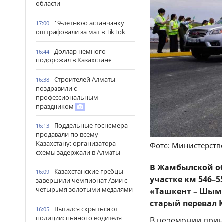
области
19-летнюю астанчанку
17:00
оштрафовали за мат в TikTok
Доллар немного
16:44
подорожал в Казахстане
Строителей Алматы
16:38
поздравили с
профессиональным
праздником
Поддельные госномера
16:13
продавали по всему
Казахстану: организатора
Фото: Министерств
схемы задержали в Алматы
В Жамбылской о
Казахстанские гребцы
16:09
участке км 546–
завершили чемпионат Азии с
четырьмя золотыми медалями
«Ташкент – Шымк
старый перевал 
Пытался скрыться от
16:05
полиции: пьяного водителя
В церемонии прин