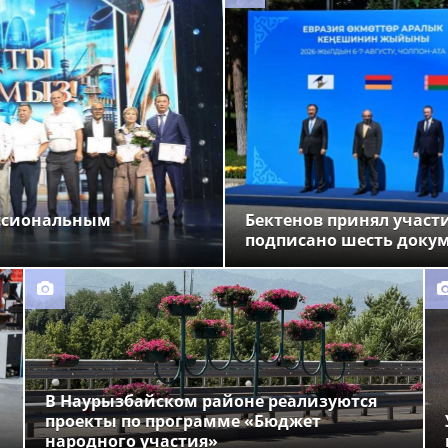
ессиональным
Бектенов принял участи
подписано шесть доку
В Наурызбайском районе реализуются
проекты по программе «Бюджет
народного участия»