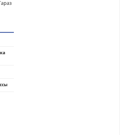
Тараз
тка
ссы