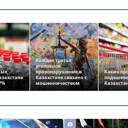
Каждое третье
о
уголовное
ных
правонарушение в
Какие пр
азахстане
Казахстане связано с
подешеве
7%
мошенничеством
Казахста