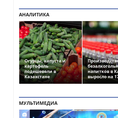
господдержки для работы в
сёлах
АНАЛИТИКА
«Лёгкий заработок»
10:38
через sim-box обернулся
судимостью для жителя
Костанайской области
Огурцы, капуста и
Производств
картофель
безалкоголь
подешевели в
напитков в К
Казахстане
выросло на 1
МУЛЬТИМЕДИА