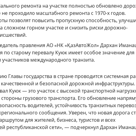
итального ремонта на участке полностью обновлено дор
 не проходило масштабного ремонта с 1970-х годов.
ты позволят повысить пропускную способность, улучш
а сложном горном участке и снизить риски дорожно-
исшествий.
седатель правления АО «НК «ҚазАвтоЖол» Дархан Имана
я по старому перевалу Куюк имеет особое значение для
и участников международного транзита.
ию Главы государства в стране проводится системная р
 качественной и безопасной дорожной инфраструктуры.
вал Куюк — это участок с высокой транспортной нагрузко
о стороны грузового транспорта. Его обновление напря
езопасность водителей, устойчивость транзитных перево
регионального сообщения. Уверен, что новая дорога ст
ршрутом для жителей, бизнеса, туристов и всех
ей республиканской сети», — подчеркнул Дархан Имана