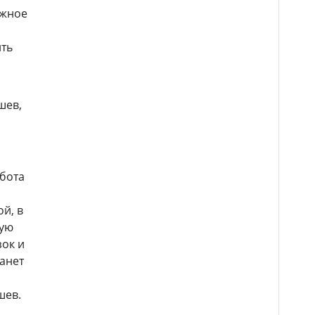
ожное
ить
шев,
абота
й, в
мую
зок и
анет
шев.