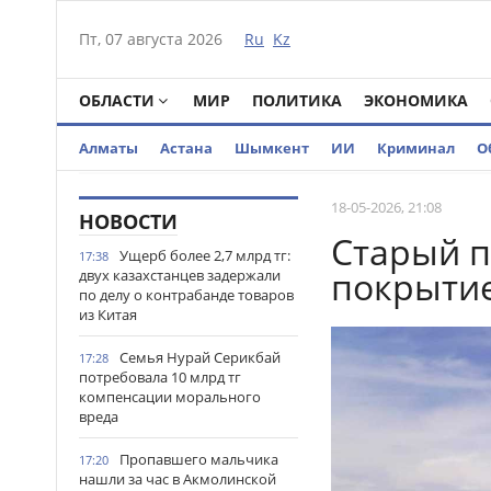
Пт, 07 августа 2026
Ru
Kz
ОБЛАСТИ
МИР
ПОЛИТИКА
ЭКОНОМИКА
Алматы
Астана
Шымкент
ИИ
Криминал
О
18-05-2026, 21:08
НОВОСТИ
Старый п
Ущерб более 2,7 млрд тг:
17:38
покрытие
двух казахстанцев задержали
по делу о контрабанде товаров
из Китая
Семья Нурай Серикбай
17:28
потребовала 10 млрд тг
компенсации морального
вреда
Пропавшего мальчика
17:20
нашли за час в Акмолинской