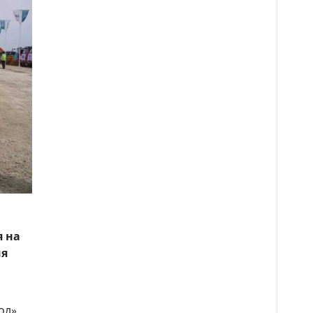
 на
ия
ол»