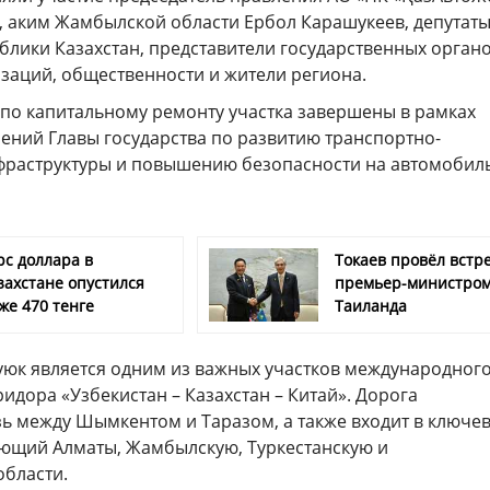
 аким Жамбылской области Ербол Карашукеев, депутат
лики Казахстан, представители государственных органо
заций, общественности и жители региона.
по капитальному ремонту участка завершены в рамках
ений Главы государства по развитию транспортно-
фраструктуры и повышению безопасности на автомобил
рс доллара в
Токаев провёл встре
захстане опустился
премьер-министро
же 470 тенге
Таиланда
уюк является одним из важных участков международног
идора «Узбекистан – Казахстан – Китай». Дорога
зь между Шымкентом и Таразом, а также входит в ключе
ющий Алматы, Жамбылскую, Туркестанскую и
бласти.