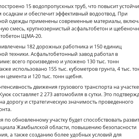
построено 15 водопропускных труб, что повысит устойч
м осадкам и обеспечит эффективный водоотвод. При
ной одежды применены современные материалы, включ
ую смесь, крупнозернистый асфальтобетон и щебеночн
тобетон ЩМА-20.
ривлечены 182 дорожных работника и 150 единиц
ой техники. Асфальтобетонный завод работал в
ме: всего произведено и уложено 130 тыс. тонн
акже использовано 155 тыс. кубометров грунта, 4 тыс. то
онн цемента и 120 тыс. тонн щебня.
нтенсивность движения грузового транспорта на участке
Куюк составляет 2 273 автомобиля в сутки. Это подтверж
 на дорогу и стратегическую значимость проведенного
онта.
я по обновленному участку будет способствовать разви
нциала Жамбылской области, повышению безопасности
ия, а также созданию более удобных условий для