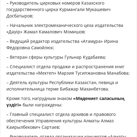
– Руководитель цирковых номеров Казахского
государственного цирка Курмангали Мукашевич
Досбатыров;
– Начальник электромеханического цеха издательства
«Дәуір» Жамал Камалович Момишов;
– Ведущий редактор издательства «Атамұра» Ирина
Фёдоровна Самойлюк;
– Ветеран сферы культуры Гульнар Кудабаева;
– Специалист отдела продажи и распространения книг
издательства «Мектеп» Марзия Тусипжановна Манабова;
– Деятель культуры Республики Казахстан, певица и
исполнительница терме Бибажар Маханбетова.
Кроме того, нагрудным знаком
«Мәдениет саласының
үздігі»
были награждены:
– Главный специалист отдела архивов и правового
обеспечения Управления культуры Алматы Алмаз
Каирылбекович Сартаев;
– Руководитель отдела организации концертов «Алматы