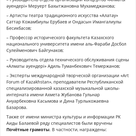
әуендері» Меруерт Бахытжановна Мухамеджанова;
– Артисты театра традиционного искусства «Алатау»
Саттар Кожамбиулы Ерубаев и Ондасын Имангалиулы
Бесикбасов;
– Профессор исторического факультета Казахского
национального университета имени аль-Фараби Досбол
Сулейменович Байгунаков;
– Руководитель отдела технического обслуживания сцены
«Алматы әуендері» Адиль Туманбекович Темержанов;
– Эксперты международной творческой организации «Art
Forum of Kazakhstan», преподаватели Республиканской
специализированной казахской музыкальной школы-
интерната имени Ахмета Жубанова Гульнар
Ануарбековна Касымова и Дина Турлыкожаевна
Базарова.
Также от имени министра культуры и информации РК
Аиды Балаевой ряду специалистов были вручены
Почётные грамоты
. В частности, награждены: