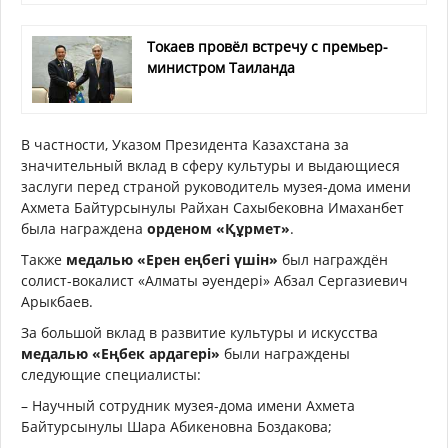
Токаев провёл встречу с премьер-
министром Таиланда
В частности, Указом Президента Казахстана за
значительный вклад в сферу культуры и выдающиеся
заслуги перед страной руководитель музея-дома имени
Ахмета Байтурсынулы Райхан Сахыбековна Имаханбет
была награждена
орденом «Құрмет»
.
Также
медалью «Ерен еңбегі үшін»
был награждён
солист-вокалист «Алматы әуендері» Абзал Сергазиевич
Арыкбаев.
За большой вклад в развитие культуры и искусства
медалью «Еңбек ардагері»
были награждены
следующие специалисты:
– Научный сотрудник музея-дома имени Ахмета
Байтурсынулы Шара Абикеновна Боздакова;