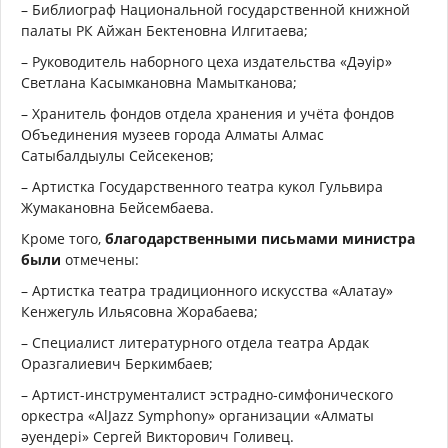
– Библиограф Национальной государственной книжной
палаты РК Айжан Бектеновна Илгитаева;
– Руководитель наборного цеха издательства «Дәуір»
Светлана Касымкановна Мамытканова;
– Хранитель фондов отдела хранения и учёта фондов
Объединения музеев города Алматы Алмас
Сатыбалдыулы Сейсекенов;
– Артистка Государственного театра кукол Гульвира
Жумакановна Бейсембаева.
Кроме того,
благодарственными письмами министра
были
отмечены:
– Артистка театра традиционного искусства «Алатау»
Кенжегуль Ильясовна Жорабаева;
– Специалист литературного отдела театра Ардак
Оразгалиевич Беркимбаев;
– Артист-инструменталист эстрадно-симфонического
оркестра «AlJazz Symphony» организации «Алматы
әуендері» Сергей Викторович Голивец.