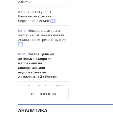
Алматы
Участок улицы
09:16
Валиханова временно
перекроют в Астане
Новые эскалаторы и
09:11
лифты: как изменится вокзал
Астана-1 после реконструкции
Возвращённые
09:00
активы: 1,4 млрд тг
направили на
модернизацию
водоснабжения
Акмолинской области
Comic Con Astana 2026:
21:00
Николай Костер-Вальдау
ВСЕ НОВОСТИ
назвал Казахстан территорией
дипломатии на карте «Игры
престолов»
АНАЛИТИКА