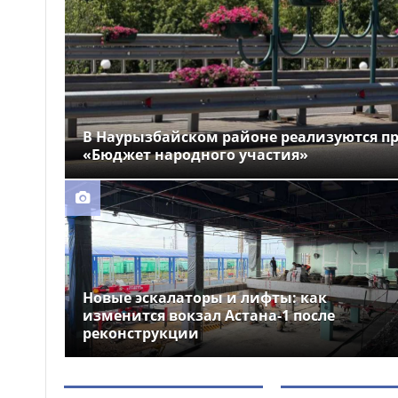
предупредили о перекрытиях
дорог 9 августа
Прямой эфир в TikTok
17:42
закончился штрафом для
жительницы Семея
Рост цен на социально
17:32
В Наурызбайском районе реализуются п
значимые продукты в
«Бюджет народного участия»
Казахстане замедлился
почти в четыре раза
Новые эскалаторы и лифты: как
изменится вокзал Астана-1 после
реконструкции