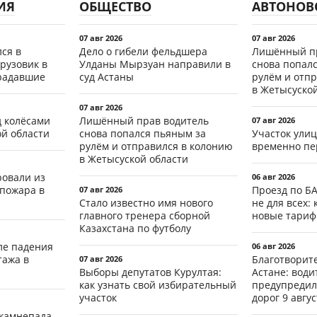
ИЯ
ОБЩЕСТВО
АВТОНОВ
07 авг 2026
07 авг 2026
ся в
Дело о гибели фельдшера
Лишённый пр
рузовик в
Улданы Мырзуан направили в
снова попал
традавшие
суд Астаны
рулём и отп
в Жетысуско
07 авг 2026
д колёсами
Лишённый прав водитель
07 авг 2026
ой области
снова попался пьяным за
Участок ули
рулём и отправился в колонию
временно пе
в Жетысуской области
ровали из
06 авг 2026
 пожара в
Проезд по Б
07 авг 2026
Стало известно имя нового
не для всех: 
главного тренера сборной
новые тари
Казахстана по футболу
ле падения
06 авг 2026
тажа в
Благотворит
07 авг 2026
Выборы депутатов Курултая:
Астане: води
как узнать свой избирательный
предупредил
участок
дорог 9 авгус
 камнепада