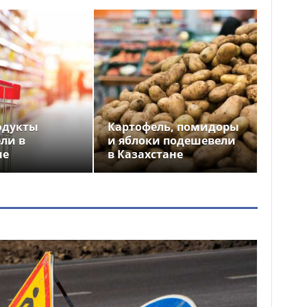
одукты
Картофель, помидоры
ли в
и яблоки подешевели
не
в Казахстане