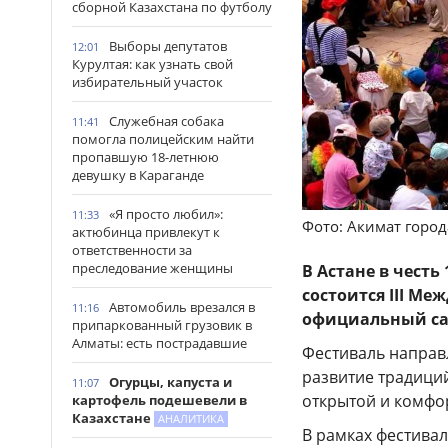
сборной Казахстана по футболу
Выборы депутатов
12:01
Курултая: как узнать свой
избирательный участок
Служебная собака
11:41
помогла полицейским найти
пропавшую 18-летнюю
девушку в Караганде
«Я просто любил»:
11:33
Фото: Акимат горо
актюбинца привлекут к
ответственности за
преследование женщины
В Астане в чест
состоится III М
Автомобиль врезался в
11:16
официальный са
припаркованный грузовик в
Алматы: есть пострадавшие
Фестиваль направ
развитие традици
Огурцы, капуста и
11:07
открытой и комфор
картофель подешевели в
Казахстане
АНАЛИТИКА
В рамках фестивал