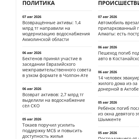
ПОЛИТИКА
ПРОИСШЕСТВ
07 авг 2026
07 авг 2026
Возвращённые активы: 1,4
Автомобиль врезал
млрд тг направили на
припаркованный г
модернизацию водоснабжения
Алматы: есть пос
Акмолинской области
06 авг 2026
Пешеход погиб по
06 авг 2026
Бектенов принял участие в
авто в Костанайск
заседании Евразийского
межправительственного совета
06 авг 2026
в узком формате в Чолпон-Ате
14 человек эвакуи
жилого дома из-за
донерной в Актобе
06 авг 2026
Возврат активов: 2,7 млрд тг
выделили на водоснабжение
05 авг 2026
сёл СКО
Ребёнок погиб пос
из окна девятого э
Шымкенте
05 авг 2026
Токаев поручил усилить
поддержку МСБ и повысить
05 авг 2026
доступность жилья
Пострадавшего от