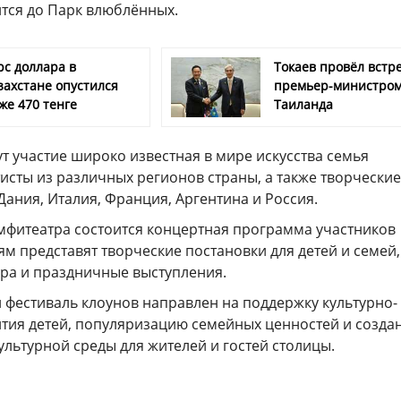
тся до Парк влюблённых.
рс доллара в
Токаев провёл встре
захстане опустился
премьер-министро
же 470 тенге
Таиланда
т участие широко известная в мире искусства семья
исты из различных регионов страны, а также творческие
Дания, Италия, Франция, Аргентина и Россия.
Амфитеатра состоится концертная программа участников
ям представят творческие постановки для детей и семей,
ра и праздничные выступления.
 фестиваль клоунов направлен на поддержку культурно-
ития детей, популяризацию семейных ценностей и созда
льтурной среды для жителей и гостей столицы.