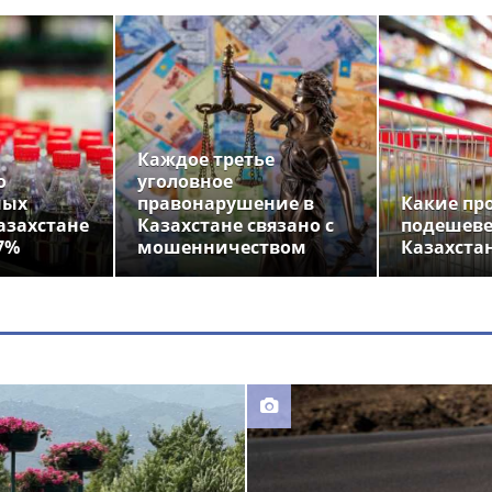
Каждое третье
о
уголовное
ных
правонарушение в
Какие пр
азахстане
Казахстане связано с
подешеве
7%
мошенничеством
Казахста