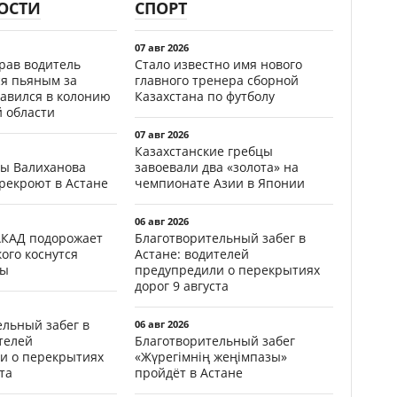
ОСТИ
СПОРТ
07 авг 2026
ав водитель
Стало известно имя нового
ся пьяным за
главного тренера сборной
равился в колонию
Казахстана по футболу
й области
07 авг 2026
Казахстанские гребцы
цы Валиханова
завоевали два «золота» на
рекроют в Астане
чемпионате Азии в Японии
06 авг 2026
АКАД подорожает
Благотворительный забег в
кого коснутся
Астане: водителей
фы
предупредили о перекрытиях
дорог 9 августа
ельный забег в
06 авг 2026
телей
Благотворительный забег
и о перекрытиях
«Жүрегімнің жеңімпазы»
та
пройдёт в Астане