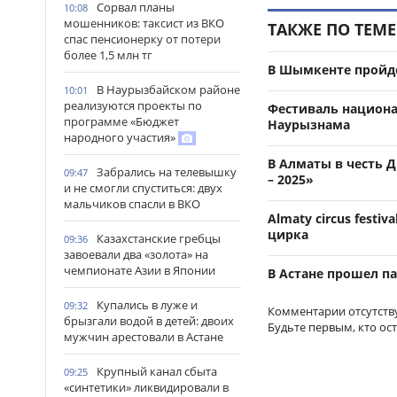
Сорвал планы
10:08
мошенников: таксист из ВКО
ТАКЖЕ ПО ТЕМЕ
спас пенсионерку от потери
более 1,5 млн тг
В Шымкенте пройд
В Наурызбайском районе
10:01
реализуются проекты по
Фестиваль национа
программе «Бюджет
Наурызнама
народного участия»
В Алматы в честь 
Забрались на телевышку
09:47
– 2025»
и не смогли спуститься: двух
мальчиков спасли в ВКО
Almaty circus festi
цирка
Казахстанские гребцы
09:36
завоевали два «золота» на
чемпионате Азии в Японии
В Астане прошел па
Купались в луже и
09:32
Комментарии отсутств
брызгали водой в детей: двоих
Будьте первым, кто ос
мужчин арестовали в Астане
Крупный канал сбыта
09:25
«синтетики» ликвидировали в