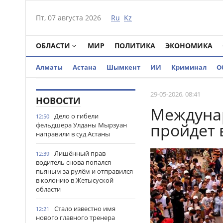
Пт, 07 августа 2026
Ru
Kz
ОБЛАСТИ
МИР
ПОЛИТИКА
ЭКОНОМИКА
Алматы
Астана
Шымкент
ИИ
Криминал
О
29-05-2026, 08:41
НОВОСТИ
Междуна
Дело о гибели
12:50
пройдет 
фельдшера Улданы Мырзуан
направили в суд Астаны
Лишённый прав
12:39
водитель снова попался
пьяным за рулём и отправился
в колонию в Жетысуской
области
Стало известно имя
12:21
нового главного тренера