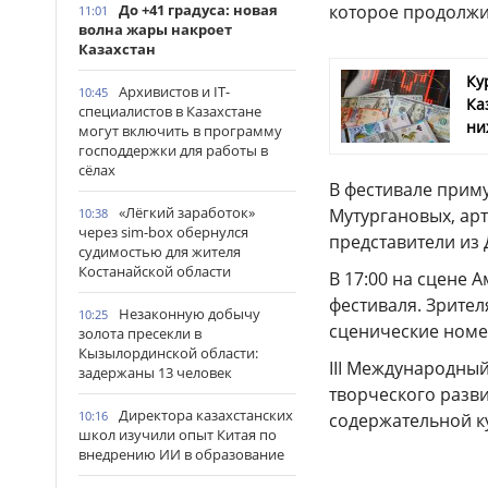
До +41 градуса: новая
которое продолжи
11:01
волна жары накроет
Казахстан
Ку
Архивистов и IT-
10:45
Ка
специалистов в Казахстане
ни
могут включить в программу
господдержки для работы в
сёлах
В фестивале приму
«Лёгкий заработок»
Мутургановых, арт
10:38
через sim-box обернулся
представители из 
судимостью для жителя
Костанайской области
В 17:00 на сцене 
фестиваля. Зрител
Незаконную добычу
10:25
сценические номе
золота пресекли в
Кызылординской области:
III Международный
задержаны 13 человек
творческого разв
Директора казахстанских
10:16
содержательной ку
школ изучили опыт Китая по
внедрению ИИ в образование