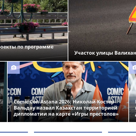
роекты по программе
Участок улицы Валихан
Comic Con Astana 2026: Николай Костер-
Вальдау назвал Казахстан территорией
дипломатии на карте «Игры престолов»