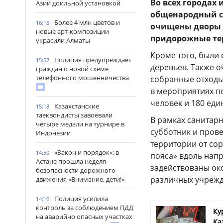
Во всех городах 
Азии доильной установкой
общенародный су
Более 4 млн цветов и
16:15
очищены дворы 
новые арт-композиции
придорожные те
украсили Алматы
Кроме того, были
Полиция предупреждает
15:52
деревьев. Также 
граждан о новой схеме
телефонного мошенничества
собранные отходы
в мероприятиях по
человек и 180 еди
Казахстанские
15:18
таеквондисты завоевали
В рамках санитар
четыре медали на турнире в
субботник и прове
Индонезии
территории от сор
«Закон и порядок»: в
14:50
пояса» вдоль нап
Астане прошла неделя
задействованы око
безопасности дорожного
различных учрежд
движения «Внимание, дети!»
Полиция усилила
14:16
контроль за соблюдением ПДД
Ку
на аварийно опасных участках
Ка