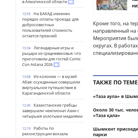
в Алматинской области
ни
На БАКАД изменен
13:55
порядок оплаты проезда: для
Кроме того, на т
добросовестных
направленный на с
пользователей стоимость
остается прежней
Мероприятия были 
округах. В работа
Легендарные игры и
13:34
специализированн
рыцари из средневековья: что
приготовили для гостей Comic
Con Astana 2026
Из колонии — в музей
13:08
ТАКЖЕ ПО ТЕМЕ
Абая: осужденные совершили
виртуальное путешествие в
Карагандинской области
«Таза аула» в Шым
Казахстанские гребцы
12:45
Около 30 тыс. чело
завершили чемпионат Азии с
«Таза қала»
четырьмя золотыми медалями
Работы по
Шымкент присоедин
12:19
реконструкции вокзала
парки