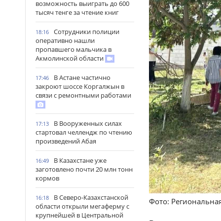
возможность выиграть до 600
тысяч тенге за чтение книг
Сотрудники полиции
18:16
оперативно нашли
пропавшего мальчика в
Акмолинской области
В Астане частично
17:46
закроют шоссе Коргалжын в
связи с ремонтными работами
В Вооруженных силах
17:13
стартовал челлендж по чтению
произведений Абая
В Казахстане уже
16:49
заготовлено почти 20 млн тонн
кормов
В Северо-Казахстанской
16:18
Фото: Региональна
области открыли мегаферму с
крупнейшей в Центральной