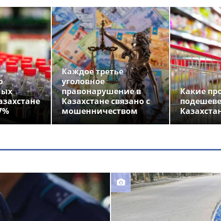
Каждое третье
о
уголовное
ных
правонарушение в
Какие пр
азахстане
Казахстане связано с
подешеве
7%
мошенничеством
Казахста