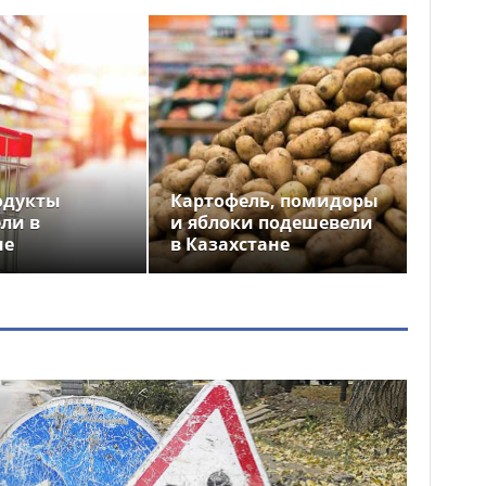
одукты
Картофель, помидоры
ли в
и яблоки подешевели
не
в Казахстане