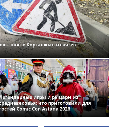
оют шоссе Коргалжын в связи с
Легендарные игры и рыцари из
средневековья: что приготовили для
гостей Comic Con Astana 2026