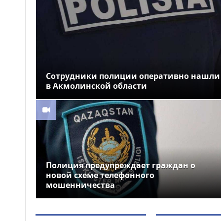
военном колледже
Разработку проекта
09:13
Плана по автоматизации учета
воды в бассейне реки
Сырдарья одобрили
государства Центральной Азии
Сотрудники полиции оперативно нашли
«Закон и порядок»: как
08:51
защититься от мошенников,
в Акмолинской области
рассказали гостям фестиваля
Comic Con Astana 2026
Более 100 объектов
08:30
планируется построить в
Алматинской области в этом
году
Полиция предупреждает граждан о
новой схеме телефонного
мошенничества