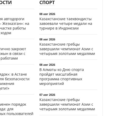
ОСТИ
СПОРТ
08 авг 2026
ия автодороги
Казахстанские таеквондисты
 Жезказган»: на
завоевали четыре медали на
участке работы
турнире в Индонезии
 ходом
08 авг 2026
Казахстанские гребцы
стично закроют
завершили чемпионат Азии с
жын в связи с
четырьмя золотыми медалями
 работами
08 авг 2026
В Алматы ко Дню спорта
ядок»: в Астане
пройдет масштабная
ля безопасности
программа спортивных
вижения
мероприятий
ети!»
07 авг 2026
Казахстанские гребцы
менен порядок
завершили чемпионат Азии с
да: для
четырьмя золотыми медалями
ных пользователей