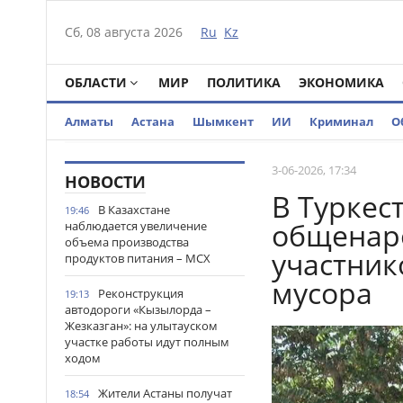
Сб, 08 августа 2026
Ru
Kz
ОБЛАСТИ
МИР
ПОЛИТИКА
ЭКОНОМИКА
Алматы
Астана
Шымкент
ИИ
Криминал
О
3-06-2026, 17:34
НОВОСТИ
В Туркес
В Казахстане
19:46
общенаро
наблюдается увеличение
объема производства
участник
продуктов питания – МСХ
мусора
Реконструкция
19:13
автодороги «Кызылорда –
Жезказган»: на улытауском
участке работы идут полным
ходом
Жители Астаны получат
18:54