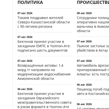
ПОЛИТИКА
ПРОИСШЕСТВ
07 авг 2026
08 авг 2026
Токаев поздравил жителей
Сотрудники полиц
Северо-Казахстанской области
оперативно нашли
с 90-летием региона
мальчика в Акмол
области
07 авг 2026
Бектенов принял участие в
07 авг 2026
заседании ЕМПС в Чолпон-Ате:
Пьяное застолье з
подписано шесть документов
убийством в Актау
07 авг 2026
07 авг 2026
Возвращённые активы: 1,4
Автомобиль врезал
млрд тг направили на
припаркованный г
модернизацию водоснабжения
Алматы: есть пос
Акмолинской области
06 авг 2026
Пешеход погиб по
06 авг 2026
Бектенов принял участие в
авто в Костанайск
заседании Евразийского
межправительственного совета
06 авг 2026
в узком формате в Чолпон-Ате
14 человек эвакуи