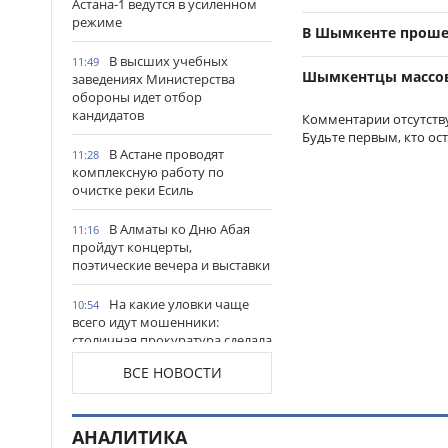
Астана-1 ведутся в усиленном
режиме
В Шымкенте проше
В высших учебных
11:49
Шымкентцы массов
заведениях Министерства
обороны идет отбор
кандидатов
Комментарии отсутств
Будьте первым, кто ос
В Астане проводят
11:28
комплексную работу по
очистке реки Есиль
В Алматы ко Дню Абая
11:16
пройдут концерты,
поэтические вечера и выставки
На какие уловки чаще
10:54
всего идут мошенники:
столичная прокуратура сделала
важное предупреждение
ВСЕ НОВОСТИ
гражданам
Продкорпорация
10:44
увеличила финансирование
АНАЛИТИКА