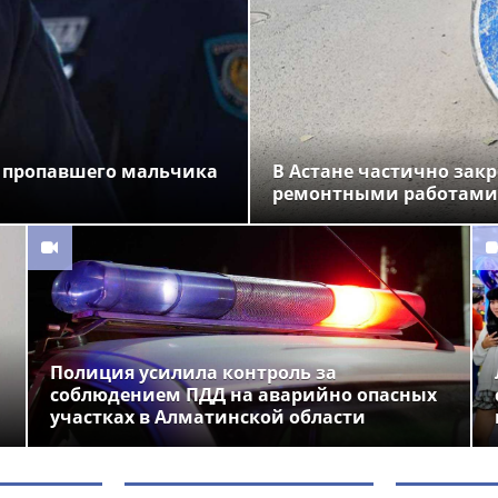
 пропавшего мальчика
В Астане частично закр
ремонтными работами
Полиция усилила контроль за
соблюдением ПДД на аварийно опасных
участках в Алматинской области