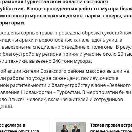
и районах Туркестанской области состоялся
бботник. В ходе проведённых работ от мусора был
многоквартирных жилых домов, парки, скверы, ал
рритории.
 скошены сорные травы, проведена обрезка сухостойных
очищены арыки и водоотводные каналы вдоль улиц, а
 вывезены на специально отведённые полигоны. В резу
 благоустройству региона приняли участие около 20 ты
ниц техники, вывезено 246 тонн мусора.
ной акции жители Созакского района массово вышли на
ли работы по уходу за саженцами, поливу, очистке
ной растительности и благоустройству в зоне «Зелёного
равления Шолаккорган – Туркестан. В мероприятии были
ло 3 тысяч человек, включая жителей и сотрудников
ений.
рс доллара в
Токаев провёл встре
захстане опустился
премьер-министро