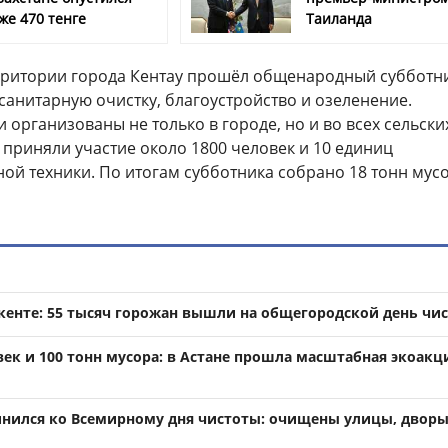
же 470 тенге
Таиланда
ерритории города Кентау прошёл общенародный субботни
анитарную очистку, благоустройство и озеленение.
организованы не только в городе, но и во всех сельски
х приняли участие около 1800 человек и 10 единиц
ой техники. По итогам субботника собрано 18 тонн мусо
кенте: 55 тысяч горожан вышли на общегородской день чи
век и 100 тонн мусора: в Астане прошла масштабная экоакц
ился ко Всемирному дня чистоты: очищены улицы, дворы