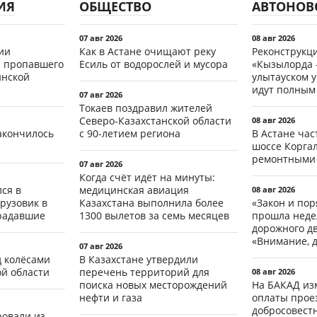
ИЯ
ОБЩЕСТВО
АВТОНОВ
07 авг 2026
08 авг 2026
ии
Как в Астане очищают реку
Реконструкц
 пропавшего
Есиль от водорослей и мусора
«Кызылорда –
инской
улытауском 
идут полным
07 авг 2026
Токаев поздравил жителей
Северо-Казахстанской области
08 авг 2026
акончилось
с 90-летием региона
В Астане ча
шоссе Коргал
ремонтными
07 авг 2026
Когда счёт идёт на минуты:
ся в
медицинская авиация
08 авг 2026
рузовик в
Казахстана выполнила более
«Закон и пор
традавшие
1300 вылетов за семь месяцев
прошла неде
дорожного д
«Внимание, д
07 авг 2026
д колёсами
В Казахстане утвердили
ой области
перечень территорий для
08 авг 2026
поиска новых месторождений
На БАКАД из
нефти и газа
оплаты проез
добросовест
ровали из