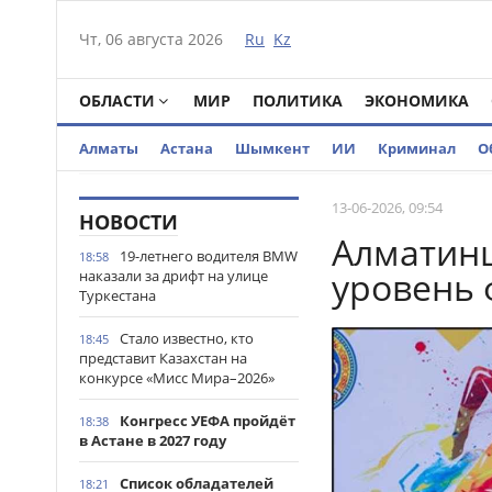
Чт, 06 августа 2026
Ru
Kz
ОБЛАСТИ
МИР
ПОЛИТИКА
ЭКОНОМИКА
Алматы
Астана
Шымкент
ИИ
Криминал
О
13-06-2026, 09:54
НОВОСТИ
Алматин
19-летнего водителя BMW
18:58
уровень 
наказали за дрифт на улице
Туркестана
Стало известно, кто
18:45
представит Казахстан на
конкурсе «Мисс Мира–2026»
Конгресс УЕФА пройдёт
18:38
в Астане в 2027 году
Список обладателей
18:21