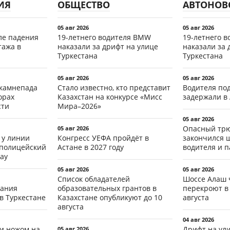
ИЯ
ОБЩЕСТВО
АВТОНОВ
05 авг 2026
05 авг 2026
ле падения
19-летнего водителя BMW
19-летнего 
тажа в
наказали за дрифт на улице
наказали за 
Туркестана
Туркестана
05 авг 2026
05 авг 2026
 камнепада
Стало известно, кто представит
Водителя по
орах
Казахстан на конкурсе «Мисс
задержали в
сти
Мира–2026»
05 авг 2026
Опасный трю
05 авг 2026
 у линии
Конгресс УЕФА пройдёт в
закончился 
 полицейский
Астане в 2027 году
водителя и 
ау
05 авг 2026
05 авг 2026
Список обладателей
Шоссе Алаш 
тания
образовательных грантов в
перекроют в 
в Туркестане
Казахстане опубликуют до 10
августа
августа
04 авг 2026
ли ножом на
Дрифт на ул
05 авг 2026