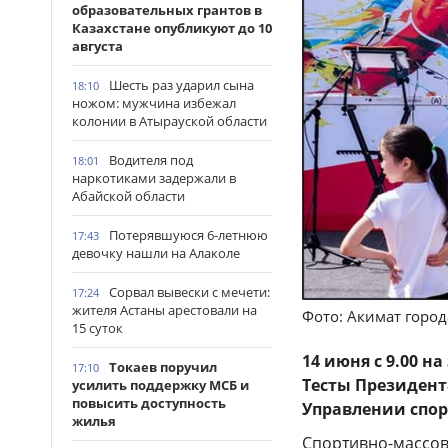
образовательных грантов в
Казахстане опубликуют до 10
августа
Шесть раз ударил сына
18:10
ножом: мужчина избежал
колонии в Атырауской области
Водителя под
18:01
наркотиками задержали в
Абайской области
Потерявшуюся 6-летнюю
17:43
девочку нашли на Алаколе
Сорвал вывески с мечети:
17:24
жителя Астаны арестовали на
Фото: Акимат горо
15 суток
14 июня с 9.00 
Токаев поручил
17:10
Тесты Президент
усилить поддержку МСБ и
повысить доступность
Управлении спор
жилья
Спортивно-массов