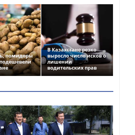
В Казахстане резко
ь, помидоры
выросло число исков о
 подешевели
лишении
ане
водительских прав