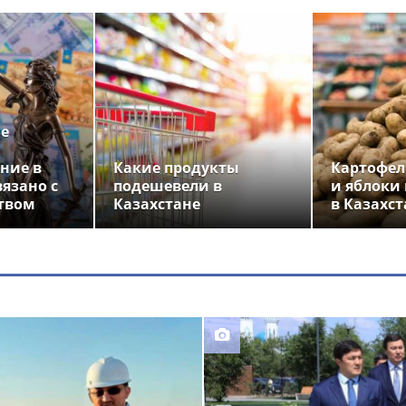
ье
ние в
Какие продукты
Картофел
вязано с
подешевели в
и яблоки
твом
Казахстане
в Казахст