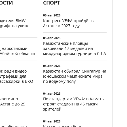
ОСТИ
СПОРТ
05 авг 2026
водителя BMW
Конгресс УЕФА пройдёт в
дрифт на улице
Астане в 2027 году
05 авг 2026
Казахстанские пловцы
д наркотиками
завоевали 17 медалей на
 Абайской области
международном турнире в США
05 авг 2026
к ради видео
Казахстан обыграл Сингапур на
штрафами для
юношеском чемпионате мира
пассажирки в ВКО
по водному полу
04 авг 2026
частично
По стандартам УЕФА: в Алматы
Астане до 25
строят стадион на 45 тысяч
зрителей
04 авг 2026
ице обернулся
Казахстанские борцы