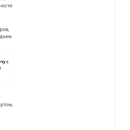
ности
и
ров,
одъем
чу с
м
ортом,