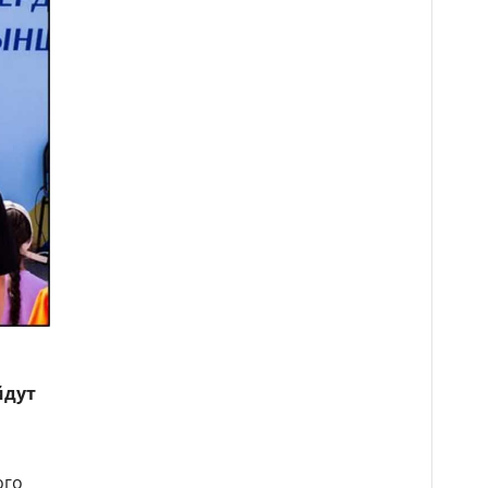
йдут
ого