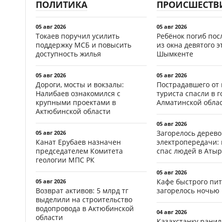
ПОЛИТИКА
ПРОИСШЕСТВ
05 авг 2026
05 авг 2026
Токаев поручил усилить
Ребёнок погиб пос
поддержку МСБ и повысить
из окна девятого э
доступность жилья
Шымкенте
05 авг 2026
05 авг 2026
Дороги, мосты и вокзалы:
Пострадавшего от
Налибаев ознакомился с
туриста спасли в г
крупными проектами в
Алматинской обла
Актюбинской области
05 авг 2026
Загорелось дерево
05 авг 2026
Канат Ерубаев назначен
электропередачи:
председателем Комитета
спас людей в Атыр
геологии МПС РК
05 авг 2026
Кафе быстрого пи
05 авг 2026
Возврат активов: 5 млрд тг
загорелось ночью 
выделили на строительство
водопровода в Актюбинской
04 авг 2026
области
Казахстанку рани