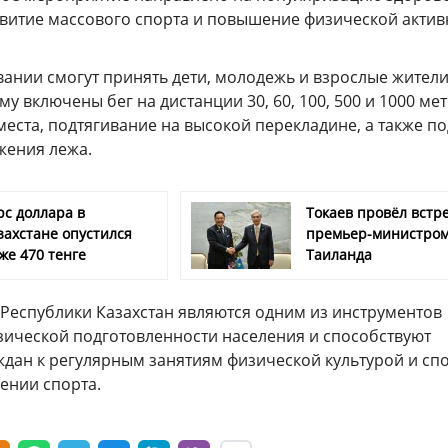
звитие массового спорта и повышение физической актив
вании смогут принять дети, молодежь и взрослые жител
му включены бег на дистанции 30, 60, 100, 500 и 1000 мет
места, подтягивание на высокой перекладине, а также п
жения лежа.
рс доллара в
Токаев провёл встре
захстане опустился
премьер-министро
же 470 тенге
Таиланда
 Республики Казахстан являются одним из инструментов
зической подготовленности населения и способствуют
дан к регулярным занятиям физической культурой и сп
ении спорта.