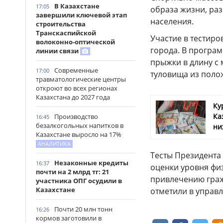
В Казахстане
17:05
образа жизни, ра
завершили ключевой этап
населения.
строительства
Транскаспийской
Участие в тестиро
волоконно-оптической
города. В програм
линии связи
прыжки в длину с 
Современные
17:00
туловища из поло
травматологические центры
откроют во всех регионах
Казахстана до 2027 года
Ку
Ка
Производство
16:45
безалкогольных напитков в
ни
Казахстане выросло на 17%
АНАЛИТИКА
Тесты Президента
Незаконные кредиты
16:37
оценки уровня фи
почти на 2 млрд тг: 21
привлечению граж
участника ОПГ осудили в
Казахстане
отметили в управл
Почти 20 млн тонн
16:26
кормов заготовили в