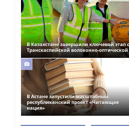
устроили праздник для
крокодила
Почти 12 тысяч км
12:26
электросетей отремонтировали
в Казахстане
В Казахстане завершили ключевой этап 
Транскаспийской волоконно-оптической
В Астане запустили масштабный
республиканский проект «Читающая
нация»