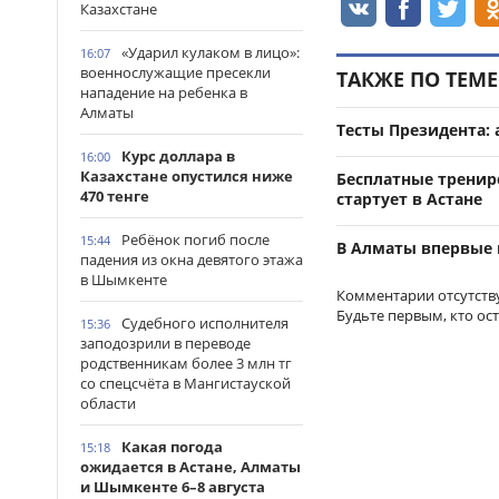
Казахстане
«Ударил кулаком в лицо»:
16:07
военнослужащие пресекли
ТАКЖЕ ПО ТЕМЕ
нападение на ребенка в
Алматы
Тесты Президента:
Курс доллара в
16:00
Казахстане опустился ниже
Бесплатные тренир
470 тенге
стартует в Астане
Ребёнок погиб после
15:44
В Алматы впервые 
падения из окна девятого этажа
в Шымкенте
Комментарии отсутств
Будьте первым, кто ос
Судебного исполнителя
15:36
заподозрили в переводе
родственникам более 3 млн тг
со спецсчёта в Мангистауской
области
Какая погода
15:18
ожидается в Астане, Алматы
и Шымкенте 6–8 августа