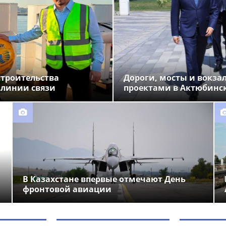
строительства
Дороги, мосты и вокза
 линии связи
проектами в Актюбинс
В Казахстане впервые отмечают День
фронтовой авиации