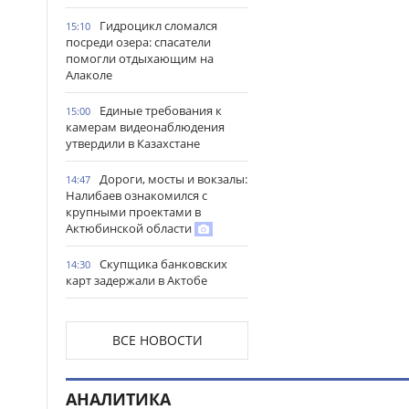
Гидроцикл сломался
15:10
посреди озера: спасатели
помогли отдыхающим на
Алаколе
Единые требования к
15:00
камерам видеонаблюдения
утвердили в Казахстане
Дороги, мосты и вокзалы:
14:47
Налибаев ознакомился с
крупными проектами в
Актюбинской области
Скупщика банковских
14:30
карт задержали в Актобе
В Астане запустили
14:22
масштабный республиканский
ВСЕ НОВОСТИ
проект «Читающая нация»
Иностранных подростков
14:14
АНАЛИТИКА
спасли в горах Алматинской