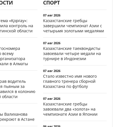
ОСТИ
СПОРТ
07 авг 2026
ема «Қорғау»:
Казахстанские гребцы
лила контроль на
завершили чемпионат Азии с
тинской области
четырьмя золотыми медалями
07 авг 2026
госномера
Казахстанские таеквондисты
о всему
завоевали четыре медали на
организатора
турнире в Индонезии
жали в Алматы
07 авг 2026
Стало известно имя нового
ав водитель
главного тренера сборной
ся пьяным за
Казахстана по футболу
равился в колонию
й области
07 авг 2026
Казахстанские гребцы
завоевали два «золота» на
цы Валиханова
чемпионате Азии в Японии
рекроют в Астане
06 авг 2026