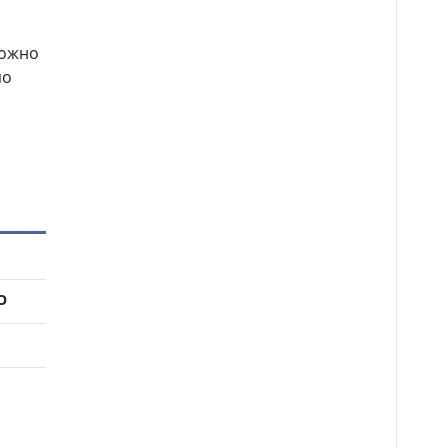
можно
по
О