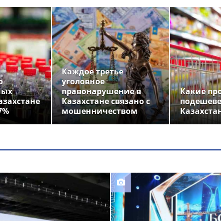
Каждое третье
о
уголовное
ных
правонарушение в
Какие пр
азахстане
Казахстане связано с
подешеве
7%
мошенничеством
Казахста