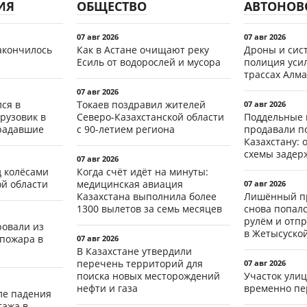
ИЯ
ОБЩЕСТВО
АВТОНОВ
07 авг 2026
07 авг 2026
акончилось
Как в Астане очищают реку
Дроны и сист
Есиль от водорослей и мусора
полиция уси
трассах Алма
07 авг 2026
ся в
Токаев поздравил жителей
07 авг 2026
рузовик в
Северо-Казахстанской области
Поддельные 
традавшие
с 90-летием региона
продавали п
Казахстану: 
схемы задер
07 авг 2026
д колёсами
Когда счёт идёт на минуты:
ой области
медицинская авиация
07 авг 2026
Казахстана выполнила более
Лишённый пр
1300 вылетов за семь месяцев
снова попал
рулём и отп
ровали из
в Жетысуско
 пожара в
07 авг 2026
В Казахстане утвердили
перечень территорий для
07 авг 2026
поиска новых месторождений
Участок ули
нефти и газа
временно пе
ле падения
тажа в