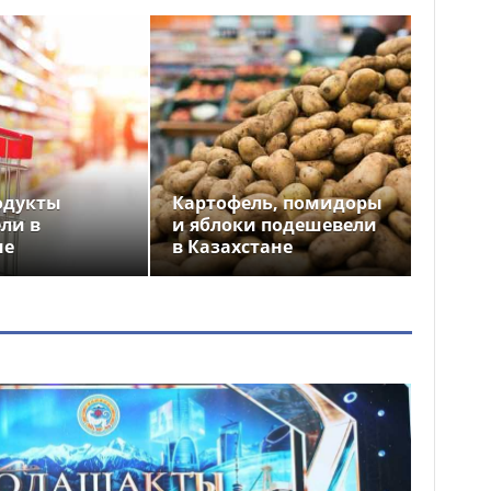
одукты
Картофель, помидоры
ли в
и яблоки подешевели
не
в Казахстане