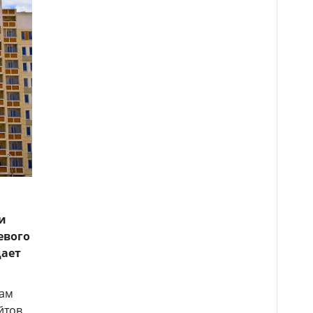
и
евого
дает
гам
йтов