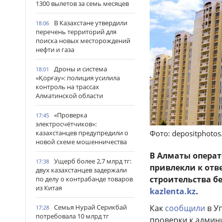
1300 вылетов за семь месяцев
В Казахстане утвердили
18:06
перечень территорий для
поиска новых месторождений
нефти и газа
Дроны и система
18:01
«Қорғау»: полиция усилила
контроль на трассах
Алматинской области
«Проверка
17:45
электросчётчиков»:
казахстанцев предупредили о
Фото: depositphoto
новой схеме мошенничества
В Алматы опера
Ущерб более 2,7 млрд тг:
17:38
привлекли к отв
двух казахстанцев задержали
строительства б
по делу о контрабанде товаров
из Китая
kazlenta.kz
.
Семья Нурай Серикбай
Как
сообщили
в У
17:28
потребовала 10 млрд тг
проверки к админ