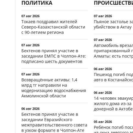
ПОЛИТИКА
ПРОИСШЕСТВ
07 авг 2026
07 авг 2026
Токаев поздравил жителей
Пьяное застолье з
Северо-Казахстанской области
убийством в Актау
с 90-летием региона
07 авг 2026
Автомобиль врезал
07 авг 2026
Бектенов принял участие в
припаркованный г
заседании ЕМПС в Чолпон-Ате:
Алматы: есть пос
подписано шесть документов
06 авг 2026
Пешеход погиб по
07 авг 2026
Возвращённые активы: 1,4
авто в Костанайск
млрд тг направили на
модернизацию водоснабжения
06 авг 2026
Акмолинской области
14 человек эвакуи
жилого дома из-за
донерной в Актобе
06 авг 2026
Бектенов принял участие в
заседании Евразийского
05 авг 2026
межправительственного совета
Ребёнок погиб пос
в узком формате в Чолпон-Ате
из окна девятого э