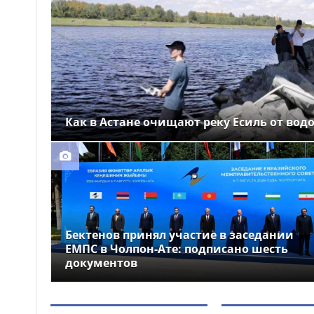
Выборы депутатов
12:01
Курултая: как узнать свой
избирательный участок
Служебная собака
11:41
помогла полицейским найти
пропавшую 18-летнюю
девушку в Караганде
Как в Астане очищают реку Есиль от вод
Бектенов принял участие в заседании
ЕМПС в Чолпон-Ате: подписано шесть
документов