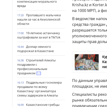
компенсации морального
Krisha.kz и Korter
вреда
на 1000 МРП, а фи
Пропавшего мальчика
17:20
В ведомстве напом
нашли за час в Акмолинской
области
средства граждан 
разрешается толь
19-летнюю астанчанку
17:00
уполномоченного 
оштрафовали за мат в TikTok
защиты прав доль
Доллар немного
16:44
подорожал в Казахстане
Ку
Строителей Алматы
16:38
Ка
поздравили с
ни
профессиональным
праздником
По данным управл
Поддельные госномера
16:13
площадках, не им
продавали по всему
Казахстану: организатора
Специалисты реко
схемы задержали в Алматы
рынке обязательн
Казахстанские гребцы
16:09
привлечение сред