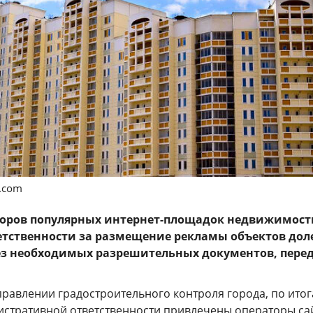
s.com
торов популярных интернет-площадок недвижимост
етственности за размещение рекламы объектов дол
ез необходимых разрешительных документов, пере
правлении градостроительного контроля города, по ито
истративной ответственности привлечены операторы са