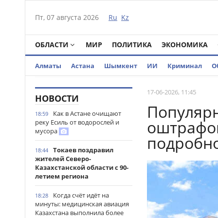
Пт, 07 августа 2026
Ru
Kz
ОБЛАСТИ
МИР
ПОЛИТИКА
ЭКОНОМИКА
Алматы
Астана
Шымкент
ИИ
Криминал
О
17-06-2026, 11:45
НОВОСТИ
Популяр
Как в Астане очищают
18:59
оштрафов
реку Есиль от водорослей и
мусора
подробн
Токаев поздравил
18:44
жителей Северо-
Казахстанской области с 90-
летием региона
Когда счёт идёт на
18:28
минуты: медицинская авиация
Казахстана выполнила более