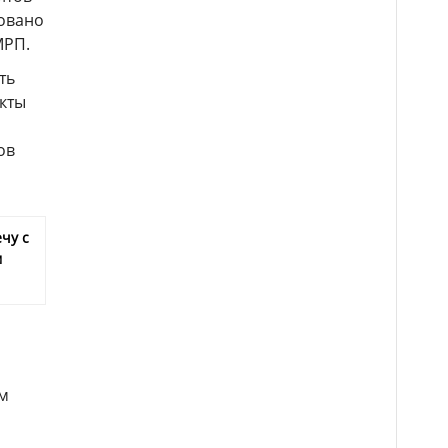
фовано
МРП.
ть
екты
ов
чу с
м
м