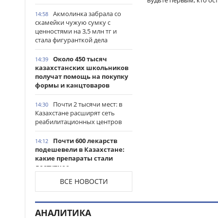
Будьте первым, кто ос
Акмолинка забрала со
14:58
скамейки чужую сумку с
ценностями на 3,5 млн тг и
стала фигуранткой дела
Около 450 тысяч
14:39
казахстанских школьников
получат помощь на покупку
формы и канцтоваров
Почти 2 тысячи мест: в
14:30
Казахстане расширят сеть
реабилитационных центров
Почти 600 лекарств
14:12
подешевели в Казахстане:
какие препараты стали
доступнее
ВСЕ НОВОСТИ
Казахстанские
14:06
таеквондисты завоевали
четыре медали на турнире в
АНАЛИТИКА
Индонезии