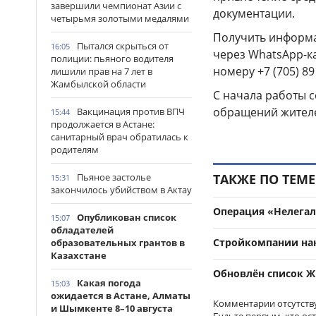
завершили чемпионат Азии с
документации.
четырьмя золотыми медалями
Получить информа
Пытался скрыться от
16:05
через WhatsApp-к
полиции: пьяного водителя
номеру
+7 (705) 89
лишили прав на 7 лет в
Жамбылской области
С начала работы 
обращений жителе
Вакцинация против ВПЧ
15:44
продолжается в Астане:
санитарный врач обратилась к
родителям
Пьяное застолье
ТАКЖЕ ПО ТЕМЕ
15:31
закончилось убийством в Актау
Операция «Нелегал
Опубликован список
15:07
обладателей
Стройкомпании нак
образовательных грантов в
Казахстане
Обновлён список Ж
Какая погода
15:03
ожидается в Астане, Алматы
Комментарии отсутств
и Шымкенте 8–10 августа