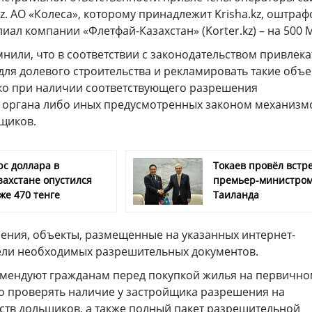
.kz. АО «Колеса», которому принадлежит Krisha.kz, оштра
лиал компании «Флетфай-Казахстан» (Korter.kz) – на 500 
нили, что в соответствии с законодательством привлека
для долевого строительства и рекламировать такие объ
ко при наличии соответствующего разрешения
органа либо иных предусмотренных законом механизм
щиков.
рс доллара в
Токаев провёл встре
захстане опустился
премьер-министро
же 470 тенге
Таиланда
ения, объекты, размещенные на указанных интернет-
ели необходимых разрешительных документов.
мендуют гражданам перед покупкой жилья на первично
о проверять наличие у застройщика разрешения на
ств дольщиков, а также полный пакет разрешительной