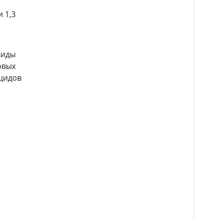
 1,3
виды
овых
ицидов