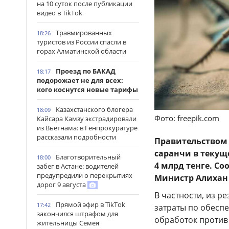
на 10 суток после публикации
видео в TikTok
Травмированных
18:26
туристов из России спасли в
горах Алматинской области
Проезд по БАКАД
18:17
подорожает не для всех:
кого коснутся новые тарифы
Казахстанского блогера
18:09
Фото: freepik.com
Кайсара Камзу экстрадировали
из Вьетнама: в Генпрокуратуре
рассказали подробности
Правительством
саранчи в текущ
Благотворительный
18:00
4 млрд тенге. С
забег в Астане: водителей
предупредили о перекрытиях
Министр Алихан
дорог 9 августа
В частности, из р
Прямой эфир в TikTok
17:42
затраты по обесп
закончился штрафом для
обработок против
жительницы Семея