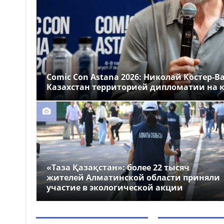
Казахстане
Более 1 млн тг: кому в
14:00
Казахстане предлагали
самые высокие зарплаты
Стало известно, на
12:55
какие специальности
Comic Con Astana 2026: Николай Костер-В
выделили больше всего
Казахстан территорией дипломатии на к
грантов в Казахстане
«Таза Қазақстан»: более 22 тысяч
жителей Алматинской области приняли
участие в экологической акции