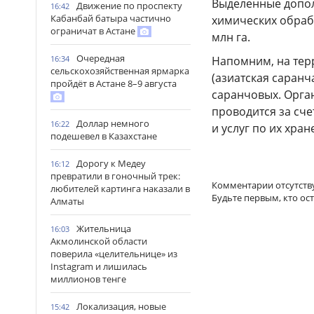
Выделенные допол
Движение по проспекту
16:42
Кабанбай батыра частично
химических обраб
ограничат в Астане
млн га.
Очередная
16:34
Напомним, на тер
сельскохозяйственная ярмарка
(азиатская саранч
пройдёт в Астане 8–9 августа
саранчовых. Орга
проводится за сче
Доллар немного
16:22
и услуг по их хра
подешевел в Казахстане
Дорогу к Медеу
16:12
превратили в гоночный трек:
Комментарии отсутств
любителей картинга наказали в
Будьте первым, кто ос
Алматы
Жительница
16:03
Акмолинской области
поверила «целительнице» из
Instagram и лишилась
миллионов тенге
Локализация, новые
15:42