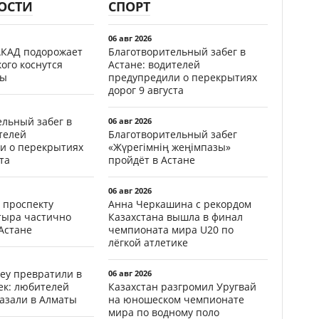
ОСТИ
СПОРТ
06 авг 2026
АКАД подорожает
Благотворительный забег в
кого коснутся
Астане: водителей
фы
предупредили о перекрытиях
дорог 9 августа
ельный забег в
06 авг 2026
телей
Благотворительный забег
и о перекрытиях
«Жүрегімнің жеңімпазы»
та
пройдёт в Астане
06 авг 2026
 проспекту
Анна Черкашина с рекордом
тыра частично
Казахстана вышла в финал
Астане
чемпионата мира U20 по
лёгкой атлетике
еу превратили в
06 авг 2026
ек: любителей
Казахстан разгромил Уругвай
казали в Алматы
на юношеском чемпионате
мира по водному поло