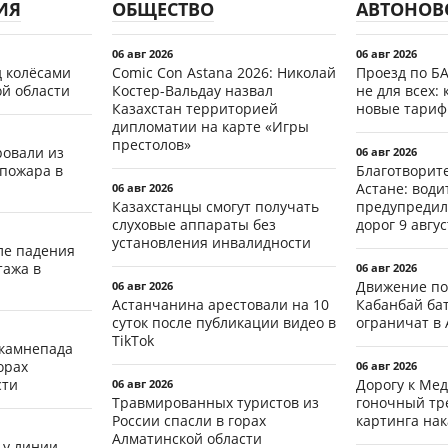
ИЯ
ОБЩЕСТВО
АВТОНОВ
06 авг 2026
06 авг 2026
д колёсами
Comic Con Astana 2026: Николай
Проезд по Б
ой области
Костер-Вальдау назвал
не для всех: 
Казахстан территорией
новые тари
дипломатии на карте «Игры
престолов»
ровали из
06 авг 2026
 пожара в
Благотворит
Астане: води
06 авг 2026
Казахстанцы смогут получать
предупредил
слуховые аппараты без
дорог 9 авгус
установления инвалидности
ле падения
тажа в
06 авг 2026
Движение по
06 авг 2026
Астанчанина арестовали на 10
Кабанбай ба
суток после публикации видео в
ограничат в 
TikTok
 камнепада
орах
06 авг 2026
сти
Дорогу к Мед
06 авг 2026
Травмированных туристов из
гоночный тр
России спасли в горах
картинга на
Алматинской области
 у линии