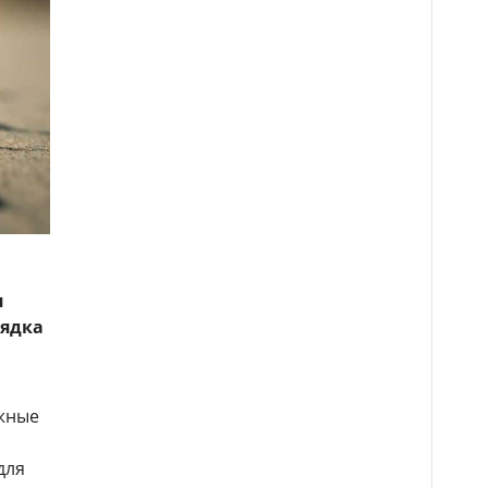
я
рядка
ожные
для