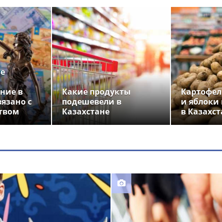
ье
ние в
Какие продукты
Картофел
вязано с
подешевели в
и яблоки
твом
Казахстане
в Казахст