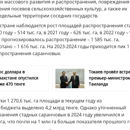
х массового развития и распространения, повреждения
ния посевов сельскохозяйственных культур, а также их
едельные территории соседних государств.
 стране наблюдается рост площадей распространения ст
году – 514 тыс. га, в 2021 году – 626 тыс. га, в 2022 году –
ду прогнозировалось распространение – 1 585 тыс. га,
ано – 1 616 тыс. га. На 2023-2024 годы приходится пик 1
спространения саранчовых.
рс доллара в
Токаев провёл встре
захстане опустился
премьер-министро
же 470 тенге
Таиланда
ки 1 270,6 тыс. га площади в текущем году из
 бюджета выделено 4,2 млрд тенге. Однако уточненный
анения стадных саранчовых в 2024 году увеличился и
 га, что почти на 1 млн га больше показателя прошлого г