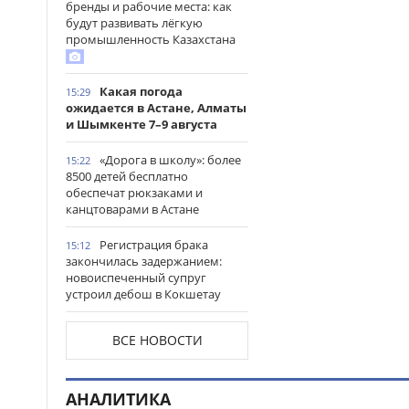
бренды и рабочие места: как
будут развивать лёгкую
промышленность Казахстана
Какая погода
15:29
ожидается в Астане, Алматы
и Шымкенте 7–9 августа
«Дорога в школу»: более
15:22
8500 детей бесплатно
обеспечат рюкзаками и
канцтоварами в Астане
Регистрация брака
15:12
закончилась задержанием:
новоиспеченный супруг
устроил дебош в Кокшетау
В древнем городище
15:00
ВСЕ НОВОСТИ
Сауран началась реставрация
исторических памятников
АНАЛИТИКА
Выезд на встречную
14:53