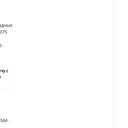
адных
 975
1-
чу с
м
ода.