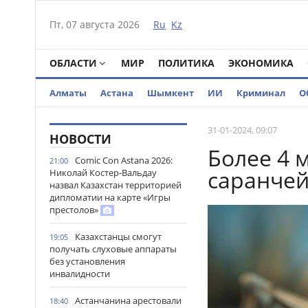
Пт, 07 августа 2026
Ru
Kz
ОБЛАСТИ
МИР
ПОЛИТИКА
ЭКОНОМИКА
Алматы
Астана
Шымкент
ИИ
Криминал
О
31-01-2024, 09:07
НОВОСТИ
Более 4 
Comic Con Astana 2026:
21:00
саранчей
Николай Костер-Вальдау
назвал Казахстан территорией
дипломатии на карте «Игры
престолов»
Казахстанцы смогут
19:05
получать слуховые аппараты
без установления
инвалидности
Астанчанина арестовали
18:40