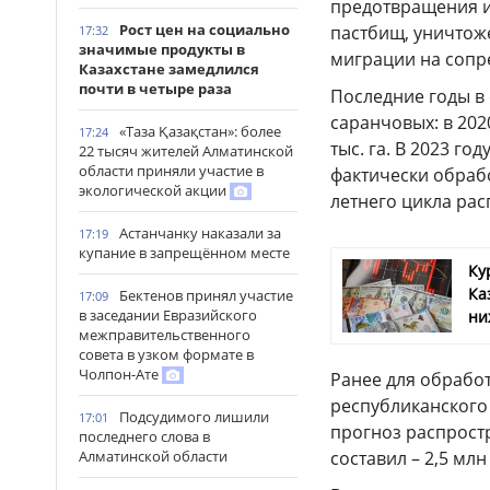
предотвращения и
Рост цен на социально
пастбищ, уничтоже
17:32
значимые продукты в
миграции на сопр
Казахстане замедлился
почти в четыре раза
Последние годы в
саранчовых: в 2020 
«Таза Қазақстан»: более
17:24
тыс. га. В 2023 го
22 тысяч жителей Алматинской
области приняли участие в
фактически обработ
экологической акции
летнего цикла ра
Астанчанку наказали за
17:19
купание в запрещённом месте
Ку
Ка
Бектенов принял участие
17:09
в заседании Евразийского
ни
межправительственного
совета в узком формате в
Чолпон-Ате
Ранее для обработ
республиканского
Подсудимого лишили
17:01
прогноз распростр
последнего слова в
Алматинской области
составил – 2,5 млн