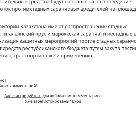
нительные средства будут направлены на проведение
оток против стадных саранчовых вредителей на площади
ритории Казахстана имеют распространение стадные
а, итальянский прус и мароккская саранча) и нестадные 
низация защитных мероприятий против стадных саранч
т средств республиканского бюджета путем закупа пест
нению, транспортировке и применению.
уют
тавит комментарий!
Зарегистрируйтесь
для добавления комментариев
Уже зарегистрированы?
Вход