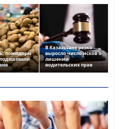
В Казахстане резко
ь, помидоры
выросло число исков о
 подешевели
лишении
ане
водительских прав