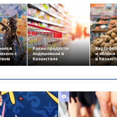
ье
ние в
Какие продукты
Картофел
вязано с
подешевели в
и яблоки
твом
Казахстане
в Казахст