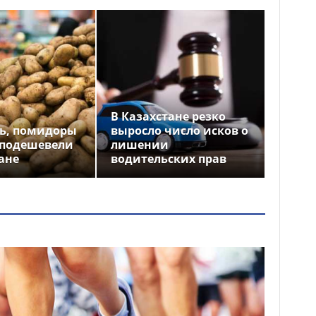
В Казахстане резко
ь, помидоры
выросло число исков о
 подешевели
лишении
ане
водительских прав