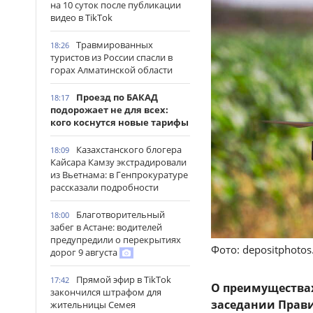
на 10 суток после публикации
видео в TikTok
Травмированных
18:26
туристов из России спасли в
горах Алматинской области
Проезд по БАКАД
18:17
подорожает не для всех:
кого коснутся новые тарифы
Казахстанского блогера
18:09
Кайсара Камзу экстрадировали
из Вьетнама: в Генпрокуратуре
рассказали подробности
Благотворительный
18:00
забег в Астане: водителей
предупредили о перекрытиях
Фото: depositphoto
дорог 9 августа
Прямой эфир в TikTok
17:42
О преимуществах
закончился штрафом для
заседании Прави
жительницы Семея