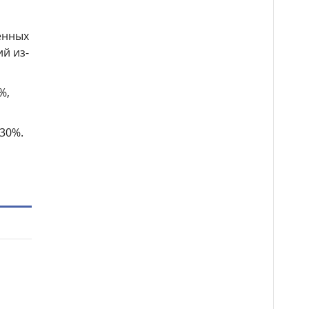
енных
й из-
%,
-30%.