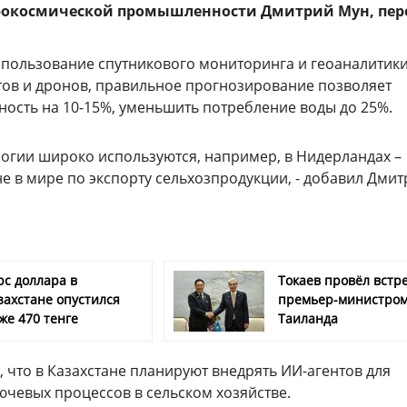
рокосмической промышленности Дмитрий Мун, пер
спользование спутникового мониторинга и геоаналитики
ов и дронов, правильное прогнозирование позволяет
ность на 10-15%, уменьшить потребление воды до 25%.
логии широко используются, например, в Нидерландах –
не в мире по экспорту сельхозпродукции, - добавил Дми
рс доллара в
Токаев провёл встре
захстане опустился
премьер-министро
же 470 тенге
Таиланда
 что в Казахстане планируют внедрять ИИ-агентов для
ючевых процессов в сельском хозяйстве.