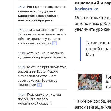
инноваций и аэ
Рост цен на социально
17:32
kazlenta.kz
.
значимые продукты в
Казахстане замедлился
Он отметил, что и
почти в четыре раза
автономных робот
увеличить урожай
«Таза Қазақстан»: более
17:24
22 тысяч жителей Алматинской
области приняли участие в
Такие техно
экологической акции
второй стра
Астанчанку наказали за
17:19
Мун.
купание в запрещённом месте
Бектенов принял участие
17:09
в заседании Евразийского
межправительственного
Ку
совета в узком формате в
Ка
Чолпон-Ате
ни
Подсудимого лишили
17:01
последнего слова в
Также он сообщил,
Алматинской области
автоматизации кл