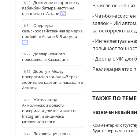
Движение по проспекту
16:42
В числе основных
Кабанбай батыра частично
ограничат в Астане
- Чат-бот-ассисте
заявок – ИИ автом
Очередная
16:34
за некорректных 
сельскохозяйственная ярмарка
пройдёт в Астане 8–9 августа
- Интеллектуальна
повышает точност
Доллар немного
16:22
- Дроны с ИИ для 
подешевел в Казахстане
Реализация этих п
Дорогу к Медеу
16:12
превратили в гоночный трек:
любителей картинга наказали в
Алматы
ТАКЖЕ ПО ТЕМЕ
Жительница
16:03
Акмолинской области
поверила «целительнице» из
Назначен новый ви
Instagram и лишилась
миллионов тенге
Комментарии отсутств
Будьте первым, кто ос
Локализация, новые
15:42