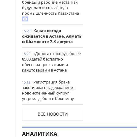
бренды и рабочие места: как
будут развивать лёгкую
промышленность Казахстана
Какая погода
15:29
ожидается в Астане, Алматы
и Шымкенте 7–9 августа
«Дорога в школу»: более
15:22
8500 детей бесплатно
обеспечат рюкзаками и
канцтоварами в Астане
Регистрация брака
15:12
закончилась задержанием:
новоиспеченный супруг
устроил дебош в Кокшетау
В древнем городище
15:00
ВСЕ НОВОСТИ
Сауран началась реставрация
исторических памятников
АНАЛИТИКА
Выезд на встречную
14:53