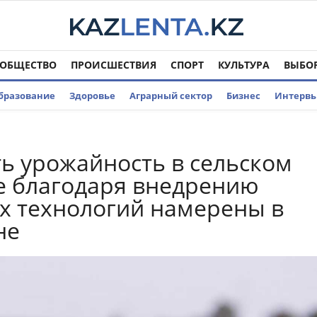
ОБЩЕСТВО
ПРОИСШЕСТВИЯ
СПОРТ
КУЛЬТУРА
ВЫБО
бразование
Здоровье
Аграрный сектор
Бизнес
Интерв
ь урожайность в сельском
е благодаря внедрению
 технологий намерены в
не