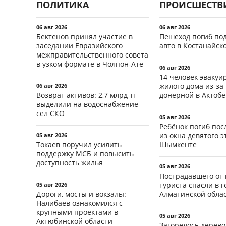
ПОЛИТИКА
ПРОИСШЕСТВ
06 авг 2026
06 авг 2026
Бектенов принял участие в
Пешеход погиб по
заседании Евразийского
авто в Костанайск
межправительственного совета
в узком формате в Чолпон-Ате
06 авг 2026
14 человек эвакуи
жилого дома из-за
06 авг 2026
Возврат активов: 2,7 млрд тг
донерной в Актобе
выделили на водоснабжение
сёл СКО
05 авг 2026
Ребёнок погиб пос
из окна девятого э
05 авг 2026
Токаев поручил усилить
Шымкенте
поддержку МСБ и повысить
доступность жилья
05 авг 2026
Пострадавшего от
туриста спасли в г
05 авг 2026
Дороги, мосты и вокзалы:
Алматинской обла
Налибаев ознакомился с
крупными проектами в
05 авг 2026
Актюбинской области
Загорелось дерево