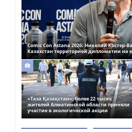
Казахстане
Более 1 млн тг: кому в
14:00
Казахстане предлагали
самые высокие зарплаты
Стало известно, на
12:55
какие специальности
Comic Con Astana 2026: Николай Костер-В
выделили больше всего
Казахстан территорией дипломатии на к
грантов в Казахстане
«Таза Қазақстан»: более 22 тысяч
жителей Алматинской области приняли
участие в экологической акции