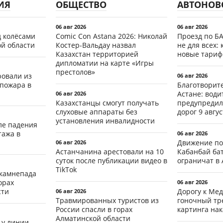
ИЯ
ОБЩЕСТВО
АВТОНОВ
06 авг 2026
06 авг 2026
д колёсами
Comic Con Astana 2026: Николай
Проезд по Б
ой области
Костер-Вальдау назвал
не для всех: 
Казахстан территорией
новые тари
дипломатии на карте «Игры
престолов»
ровали из
06 авг 2026
 пожара в
Благотворит
Астане: води
06 авг 2026
Казахстанцы смогут получать
предупредил
слуховые аппараты без
дорог 9 авгус
установления инвалидности
ле падения
тажа в
06 авг 2026
Движение по
06 авг 2026
Астанчанина арестовали на 10
Кабанбай ба
суток после публикации видео в
ограничат в 
TikTok
 камнепада
орах
06 авг 2026
сти
Дорогу к Мед
06 авг 2026
Травмированных туристов из
гоночный тр
России спасли в горах
картинга на
Алматинской области
 у линии