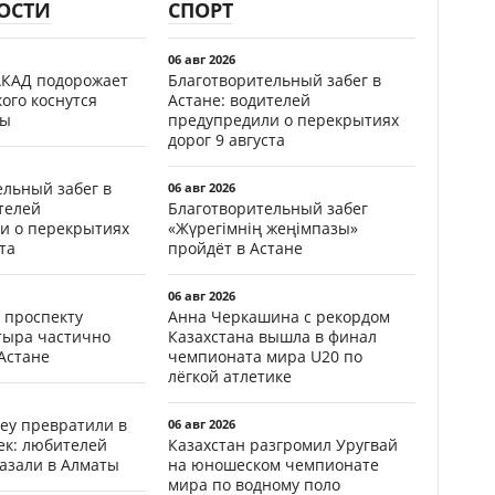
ОСТИ
СПОРТ
06 авг 2026
АКАД подорожает
Благотворительный забег в
кого коснутся
Астане: водителей
фы
предупредили о перекрытиях
дорог 9 августа
ельный забег в
06 авг 2026
телей
Благотворительный забег
и о перекрытиях
«Жүрегімнің жеңімпазы»
та
пройдёт в Астане
06 авг 2026
 проспекту
Анна Черкашина с рекордом
тыра частично
Казахстана вышла в финал
Астане
чемпионата мира U20 по
лёгкой атлетике
еу превратили в
06 авг 2026
ек: любителей
Казахстан разгромил Уругвай
казали в Алматы
на юношеском чемпионате
мира по водному поло