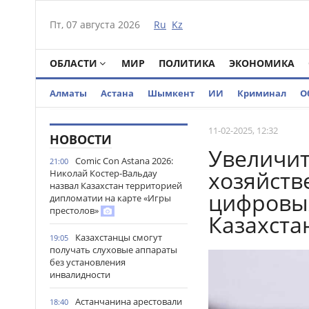
Пт, 07 августа 2026
Ru
Kz
ОБЛАСТИ
МИР
ПОЛИТИКА
ЭКОНОМИКА
Алматы
Астана
Шымкент
ИИ
Криминал
О
11-02-2025, 12:32
НОВОСТИ
Увеличит
Comic Con Astana 2026:
21:00
хозяйств
Николай Костер-Вальдау
назвал Казахстан территорией
цифровых
дипломатии на карте «Игры
престолов»
Казахста
Казахстанцы смогут
19:05
получать слуховые аппараты
без установления
инвалидности
Астанчанина арестовали
18:40