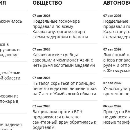
ИЯ
ОБЩЕСТВО
АВТОНОВ
07 авг 2026
07 авг 2026
акончилось
Поддельные госномера
Поддельные 
продавали по всему
продавали п
Казахстану: организатора
Казахстану: 
схемы задержали в Алматы
схемы задер
ся в
рузовик в
07 авг 2026
07 авг 2026
традавшие
Казахстанские гребцы
Лишённый пр
завершили чемпионат Азии с
снова попал
четырьмя золотыми медалями
рулём и отп
в Жетысуско
д колёсами
ой области
07 авг 2026
Пытался скрыться от полиции:
07 авг 2026
пьяного водителя лишили прав
Участок ули
на 7 лет в Жамбылской области
временно пе
ровали из
 пожара в
07 авг 2026
06 авг 2026
Вакцинация против ВПЧ
Проезд по Б
продолжается в Астане:
не для всех: 
санитарный врач обратилась к
новые тари
ле падения
родителям
тажа в