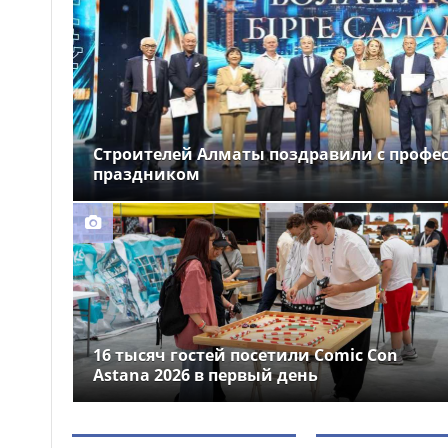
народного участия»
Забрались на телевышку
09:47
и не смогли спуститься: двух
мальчиков спасли в ВКО
Казахстанские гребцы
09:36
завоевали два «золота» на
Строителей Алматы поздравили с проф
чемпионате Азии в Японии
праздником
16 тысяч гостей посетили Comic Con
Astana 2026 в первый день