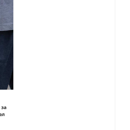
 за
ел