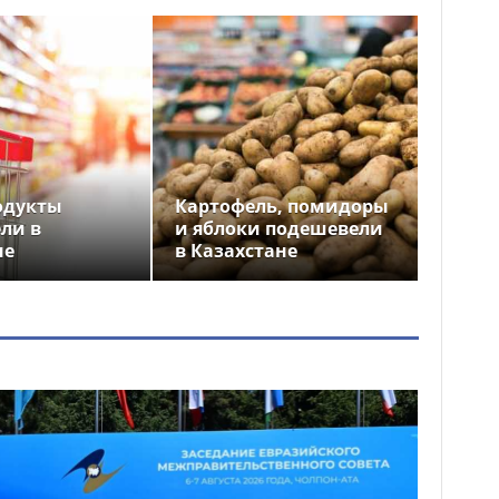
одукты
Картофель, помидоры
ли в
и яблоки подешевели
не
в Казахстане