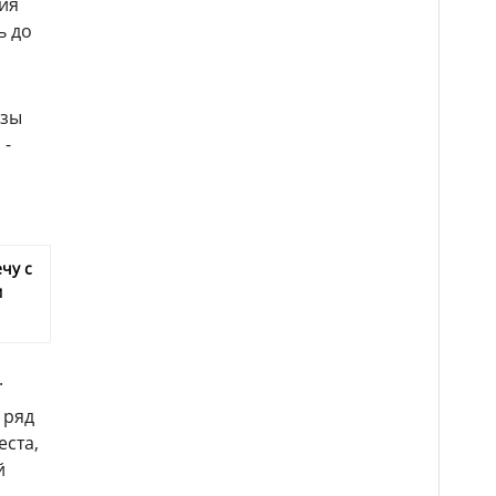
ния
ь до
озы
 -
чу с
м
.
 ряд
еста,
й