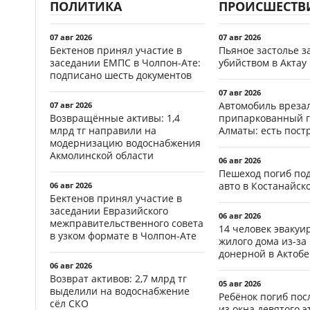
ПОЛИТИКА
ПРОИСШЕСТВ
07 авг 2026
07 авг 2026
Бектенов принял участие в
Пьяное застолье з
заседании ЕМПС в Чолпон-Ате:
убийством в Актау
подписано шесть документов
07 авг 2026
Автомобиль врезал
07 авг 2026
Возвращённые активы: 1,4
припаркованный г
млрд тг направили на
Алматы: есть пос
модернизацию водоснабжения
Акмолинской области
06 авг 2026
Пешеход погиб по
авто в Костанайск
06 авг 2026
Бектенов принял участие в
заседании Евразийского
06 авг 2026
межправительственного совета
14 человек эвакуи
в узком формате в Чолпон-Ате
жилого дома из-за
донерной в Актобе
06 авг 2026
Возврат активов: 2,7 млрд тг
05 авг 2026
выделили на водоснабжение
Ребёнок погиб пос
сёл СКО
из окна девятого э