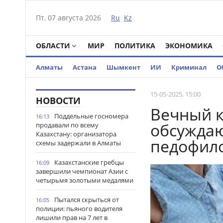
Пт, 07 августа 2026
Ru
Kz
ОБЛАСТИ
МИР
ПОЛИТИКА
ЭКОНОМИКА
Алматы
Астана
Шымкент
ИИ
Криминал
О
15-05-2025, 15:00
НОВОСТИ
Вечный к
Поддельные госномера
16:13
обсуждаю
продавали по всему
Казахстану: организатора
педофил
схемы задержали в Алматы
Казахстанские гребцы
16:09
завершили чемпионат Азии с
четырьмя золотыми медалями
Пытался скрыться от
16:05
полиции: пьяного водителя
лишили прав на 7 лет в