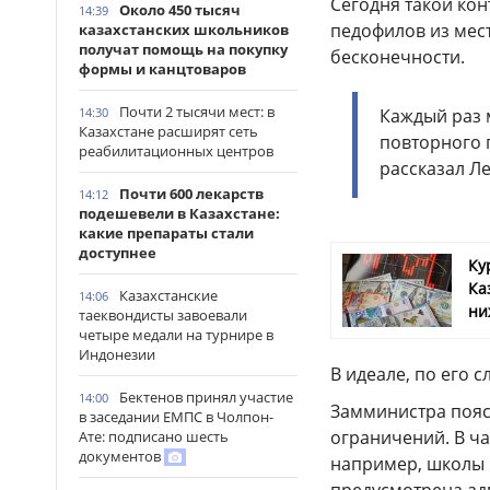
Сегодня такой кон
Около 450 тысяч
14:39
педофилов из мес
казахстанских школьников
получат помощь на покупку
бесконечности.
формы и канцтоваров
Почти 2 тысячи мест: в
Каждый раз 
14:30
Казахстане расширят сеть
повторного п
реабилитационных центров
рассказал Л
Почти 600 лекарств
14:12
подешевели в Казахстане:
какие препараты стали
доступнее
Ку
Ка
Казахстанские
14:06
ни
таеквондисты завоевали
четыре медали на турнире в
Индонезии
В идеале, по его 
Бектенов принял участие
14:00
Замминистра пояс
в заседании ЕМПС в Чолпон-
ограничений. В ча
Ате: подписано шесть
документов
например, школы 
предусмотрена ад