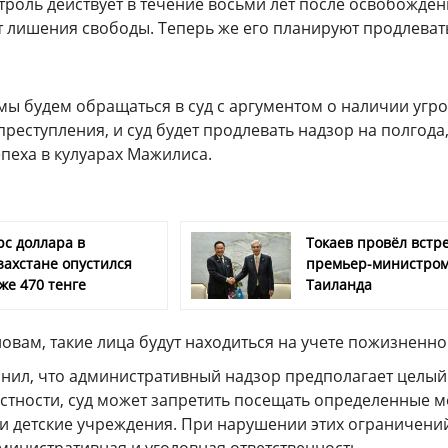
троль действует в течение восьми лет после освобожде
т лишения свободы. Теперь же его планируют продлеват
мы будем обращаться в суд с аргументом о наличии угр
реступления, и суд будет продлевать надзор на полгода,
епеха в кулуарах Мажилиса.
рс доллара в
Токаев провёл встре
захстане опустился
премьер-министро
же 470 тенге
Таиланда
словам, такие лица будут находиться на учете пожизненно
нил, что административный надзор предполагает целый
стности, суд может запретить посещать определенные м
и детские учреждения. При нарушении этих ограничени
министративная и уголовная ответственность.