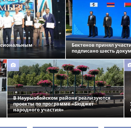
ессиональным
Бектенов принял участи
подписано шесть доку
В Наурызбайском районе реализуются
проекты по программе «Бюджет
народного участия»