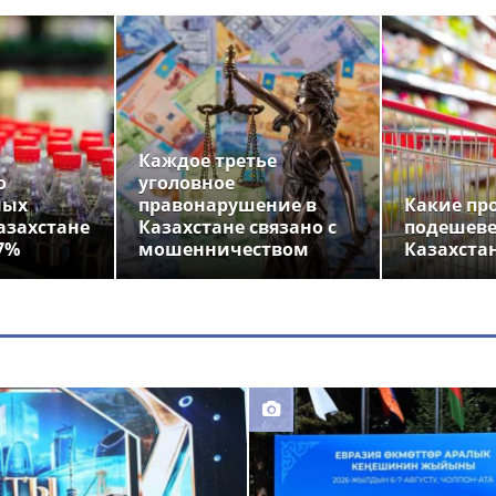
Каждое третье
о
уголовное
ных
правонарушение в
Какие пр
азахстане
Казахстане связано с
подешеве
7%
мошенничеством
Казахста