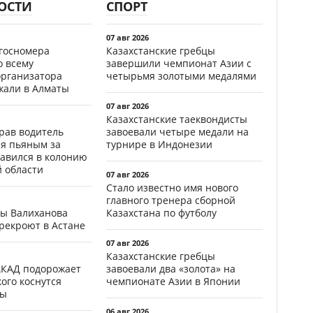
ОСТИ
СПОРТ
07 авг 2026
госномера
Казахстанские гребцы
о всему
завершили чемпионат Азии с
организатора
четырьмя золотыми медалями
жали в Алматы
07 авг 2026
Казахстанские таеквондисты
ав водитель
завоевали четыре медали на
ся пьяным за
турнире в Индонезии
равился в колонию
й области
07 авг 2026
Стало известно имя нового
главного тренера сборной
цы Валиханова
Казахстана по футболу
рекроют в Астане
07 авг 2026
Казахстанские гребцы
АКАД подорожает
завоевали два «золота» на
кого коснутся
чемпионате Азии в Японии
фы
06 авг 2026