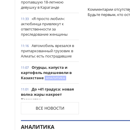
пропавшую 18-летнюю
девушку в Караганде
Комментарии отсутств
Будьте первым, кто ос
«Я просто любил»:
11:33
актюбинца привлекут к
ответственности за
преследование женщины
Автомобиль врезался в
11:16
припаркованный грузовик в
Алматы: есть пострадавшие
Огурцы, капуста и
11:07
картофель подешевели в
Казахстане
АНАЛИТИКА
До +41 градуса: новая
11:01
волна жары накроет
Казахстан
ВСЕ НОВОСТИ
Архивистов и IT-
10:45
специалистов в Казахстане
могут включить в программу
АНАЛИТИКА
господдержки для работы в