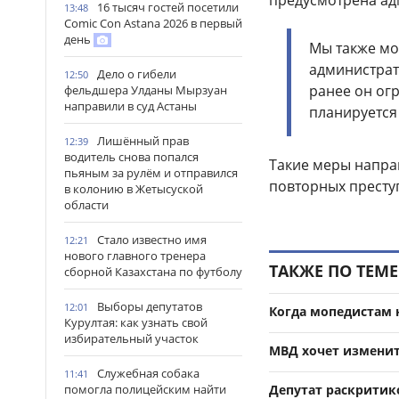
16 тысяч гостей посетили
13:48
Comic Con Astana 2026 в первый
день
Мы также мо
администрат
Дело о гибели
12:50
ранее он ог
фельдшера Улданы Мырзуан
направили в суд Астаны
планируется
Лишённый прав
12:39
водитель снова попался
Такие меры напра
пьяным за рулём и отправился
повторных престу
в колонию в Жетысуской
области
Стало известно имя
12:21
нового главного тренера
ТАКЖЕ ПО ТЕМЕ
сборной Казахстана по футболу
Выборы депутатов
12:01
Когда мопедистам н
Курултая: как узнать свой
избирательный участок
МВД хочет изменит
Служебная собака
11:41
Депутат раскритик
помогла полицейским найти