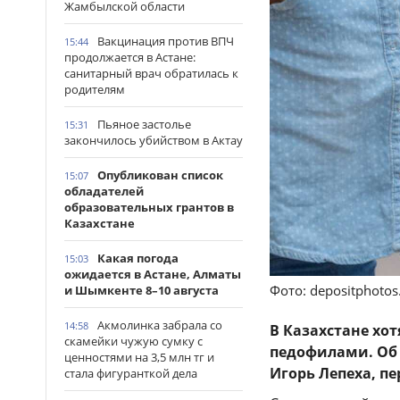
Жамбылской области
Вакцинация против ВПЧ
15:44
продолжается в Астане:
санитарный врач обратилась к
родителям
Пьяное застолье
15:31
закончилось убийством в Актау
Опубликован список
15:07
обладателей
образовательных грантов в
Казахстане
Какая погода
15:03
ожидается в Астане, Алматы
Фото: depositphoto
и Шымкенте 8–10 августа
Акмолинка забрала со
14:58
В Казахстане хо
скамейки чужую сумку с
педофилами. Об 
ценностями на 3,5 млн тг и
Игорь Лепеха, п
стала фигуранткой дела