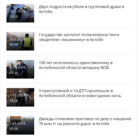
Двух подростков убили в групповой драке в
Актобе
3-01-2024,
14:00
Государство заплатит полмиллиона тенге
«водителю–лишеннику» в Актобе
3-01-2024,
09:36
100 лет исполнилось единственному в
Актюбинской области ветерану ВОВ
2-01-2024,
09:14
9 преступлений и 14 ДТП произошло в
Актюбинской области в новогоднюю ночь
1-01-2024,
14:08
Дважды отменяли приговор по делу о хищении
70 млн тг на ремонте дорог в Актобе
1-01-2024,
09:38