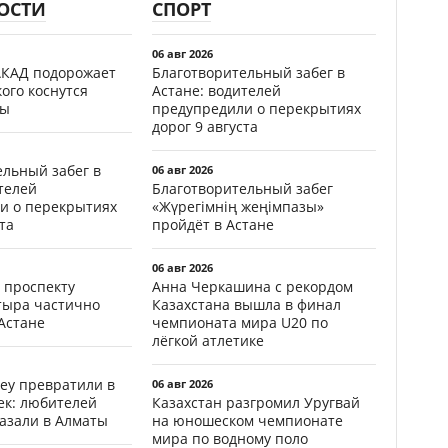
ОСТИ
СПОРТ
06 авг 2026
АКАД подорожает
Благотворительный забег в
кого коснутся
Астане: водителей
фы
предупредили о перекрытиях
дорог 9 августа
ельный забег в
06 авг 2026
телей
Благотворительный забег
и о перекрытиях
«Жүрегімнің жеңімпазы»
та
пройдёт в Астане
06 авг 2026
 проспекту
Анна Черкашина с рекордом
тыра частично
Казахстана вышла в финал
Астане
чемпионата мира U20 по
лёгкой атлетике
еу превратили в
06 авг 2026
ек: любителей
Казахстан разгромил Уругвай
казали в Алматы
на юношеском чемпионате
мира по водному поло