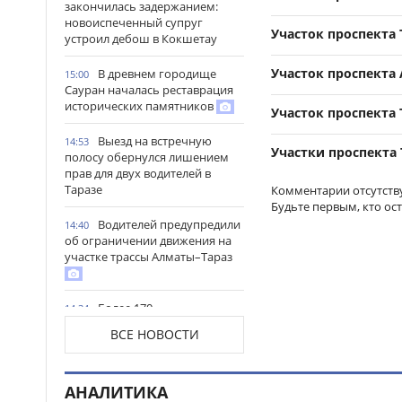
закончилась задержанием:
новоиспеченный супруг
Участок проспекта 
устроил дебош в Кокшетау
Участок проспекта 
В древнем городище
15:00
Сауран началась реставрация
исторических памятников
Участок проспекта
Выезд на встречную
14:53
Участки проспекта 
полосу обернулся лишением
прав для двух водителей в
Таразе
Комментарии отсутств
Будьте первым, кто ос
Водителей предупредили
14:40
об ограничении движения на
участке трассы Алматы–Тараз
Более 170
14:34
несовершеннолетних нашли в
ВСЕ НОВОСТИ
ночном заведении Астаны
Более 16 тысяч водителей
14:21
АНАЛИТИКА
грузовиков наказали в Алматы