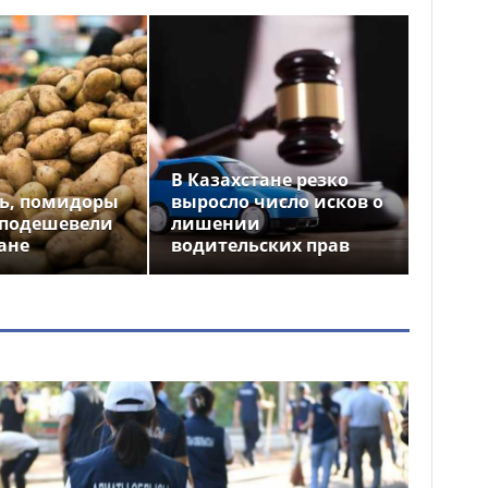
В Казахстане резко
ь, помидоры
выросло число исков о
 подешевели
лишении
ане
водительских прав