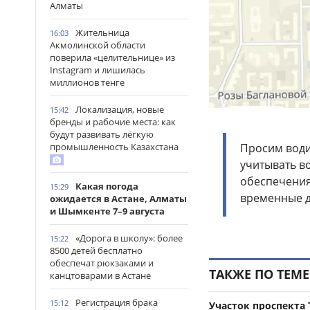
Алматы
Жительница
16:03
Акмолинской области
поверила «целительнице» из
Instagram и лишилась
миллионов тенге
Локализация, новые
15:42
бренды и рабочие места: как
будут развивать лёгкую
промышленность Казахстана
Просим води
учитывать в
обеспечения
Какая погода
15:29
временные до
ожидается в Астане, Алматы
и Шымкенте 7–9 августа
«Дорога в школу»: более
15:22
8500 детей бесплатно
обеспечат рюкзаками и
ТАКЖЕ ПО ТЕМЕ
канцтоварами в Астане
Регистрация брака
15:12
Участок проспекта 