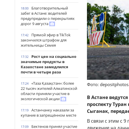
Благотворительный
18:00
забег в Астане: водителей
предупредили о перекрытиях
дорог 9 августа
Прямой эфир в TikTok
17:42
закончился штрафом для
жительницы Семея
Рост цен на социально
17:32
значимые продукты в
Казахстане замедлился
почти в четыре раза
«Таза Қазақстан»: более
17:24
Фото: depositphoto
22 тысяч жителей Алматинской
области приняли участие в
В Астане ведутся
экологической акции
проспекту Туран
Астанчанку наказали за
Сыганак, переда
17:19
купание в запрещённом месте
В связи с этим с 
Бектенов принял участие
17:09
движение на данн