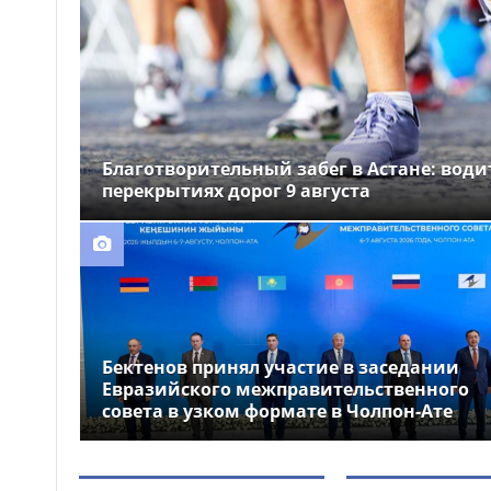
Беспилотное аэротакси
12:27
с пассажиром впервые
поднялось в небо над
Астаной
Благотворительный
12:06
забег «Жүрегімнің жеңімпазы»
пройдёт в Астане
Благотворительный забег в Астане: вод
перекрытиях дорог 9 августа
Бектенов принял участие в заседании
Евразийского межправительственного
совета в узком формате в Чолпон-Ате