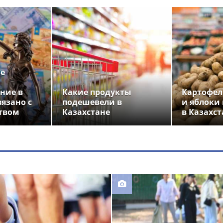
ье
ние в
Какие продукты
Картофел
вязано с
подешевели в
и яблоки
твом
Казахстане
в Казахст