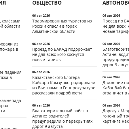
ИЯ
ОБЩЕСТВО
АВТОНОВ
06 авг 2026
06 авг 2026
д колёсами
Травмированных туристов из
Проезд по Б
ой области
России спасли в горах
не для всех: 
Алматинской области
новые тари
ровали из
06 авг 2026
06 авг 2026
 пожара в
Проезд по БАКАД подорожает
Благотворит
не для всех: кого коснутся
Астане: води
новые тарифы
предупредил
дорог 9 авгус
ле падения
06 авг 2026
тажа в
Казахстанского блогера
06 авг 2026
Кайсара Камзу экстрадировали
Движение по
из Вьетнама: в Генпрокуратуре
Кабанбай ба
рассказали подробности
ограничат в 
 камнепада
орах
06 авг 2026
06 авг 2026
сти
Благотворительный забег в
Дорогу к Мед
Астане: водителей
гоночный тр
предупредили о перекрытиях
картинга на
дорог 9 августа
 у линии