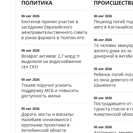
ПОЛИТИКА
ПРОИСШЕСТВ
06 авг 2026
06 авг 2026
Бектенов принял участие в
Пешеход погиб по
заседании Евразийского
авто в Костанайск
межправительственного совета
в узком формате в Чолпон-Ате
06 авг 2026
14 человек эвакуи
жилого дома из-за
06 авг 2026
Возврат активов: 2,7 млрд тг
донерной в Актобе
выделили на водоснабжение
сёл СКО
05 авг 2026
Ребёнок погиб пос
из окна девятого э
05 авг 2026
Токаев поручил усилить
Шымкенте
поддержку МСБ и повысить
доступность жилья
05 авг 2026
Пострадавшего от
туриста спасли в г
05 авг 2026
Дороги, мосты и вокзалы:
Алматинской обла
Налибаев ознакомился с
крупными проектами в
05 авг 2026
Актюбинской области
Загорелось дерево