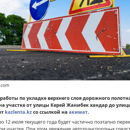
s.com
 работы по укладке верхнего слоя дорожного полотн
 на участке от улицы Керей Жанибек хандар до улиц
ет
kazlenta.kz
со ссылкой на
акимат
.
9 по 12 июля текущего года будет частично поэтапно пере
ом участке. При этом движение автотранспортных средс