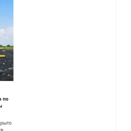
а по
ы
крыто
тв