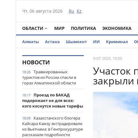
Чт, 06 августа 2026
Ru
Kz
ОБЛАСТИ
МИР
ПОЛИТИКА
ЭКОНОМИКА
Алматы
Астана
Шымкент
ИИ
Криминал
О
9-07-2025, 16:09
НОВОСТИ
Участок 
Травмированных
18:26
закрыли 
туристов из России спасли в
горах Алматинской области
Проезд по БАКАД
18:17
подорожает не для всех:
кого коснутся новые тарифы
Казахстанского блогера
18:09
Кайсара Камзу экстрадировали
из Вьетнама: в Генпрокуратуре
рассказали подробности