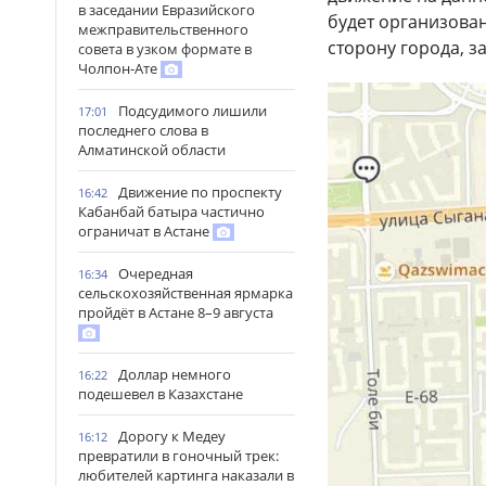
в заседании Евразийского
будет организован
межправительственного
сторону города, з
совета в узком формате в
Чолпон-Ате
Подсудимого лишили
17:01
последнего слова в
Алматинской области
Движение по проспекту
16:42
Кабанбай батыра частично
ограничат в Астане
Очередная
16:34
сельскохозяйственная ярмарка
пройдёт в Астане 8–9 августа
Доллар немного
16:22
подешевел в Казахстане
Дорогу к Медеу
16:12
превратили в гоночный трек:
любителей картинга наказали в