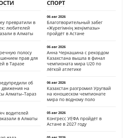
ОСТИ
СПОРТ
06 авг 2026
еу превратили в
Благотворительный забег
ек: любителей
«Жүрегімнің жеңімпазы»
казали в Алматы
пройдёт в Астане
06 авг 2026
тречную полосу
Анна Черкашина с рекордом
ишением прав для
Казахстана вышла в финал
ей в Таразе
чемпионата мира U20 по
лёгкой атлетике
редупредили об
06 авг 2026
 движения на
Казахстан разгромил Уругвай
ссы Алматы–Тараз
на юношеском чемпионате
мира по водному поло
яч водителей
05 авг 2026
аказали в Алматы
Конгресс УЕФА пройдёт в
Астане в 2027 году
ая езда
05 авг 2026