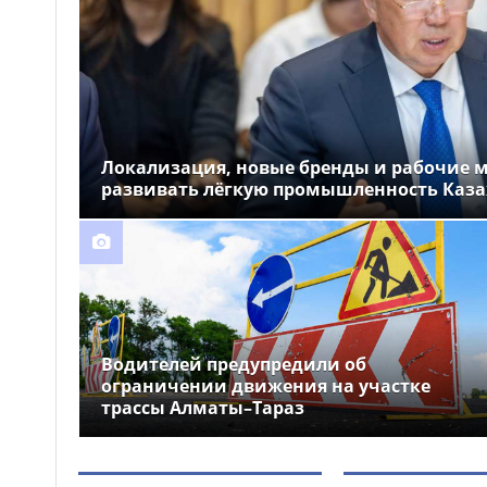
Уругвай на юношеском
чемпионате мира по водному
поло
Ночная драка во дворе
09:38
ЖК в Алматы: задержаны пять
человек
Локализация, новые бренды и рабочие ме
35 граждан Индии
09:30
развивать лёгкую промышленность Каза
депортировали из Алматы
Водителей предупредили об
ограничении движения на участке
трассы Алматы–Тараз