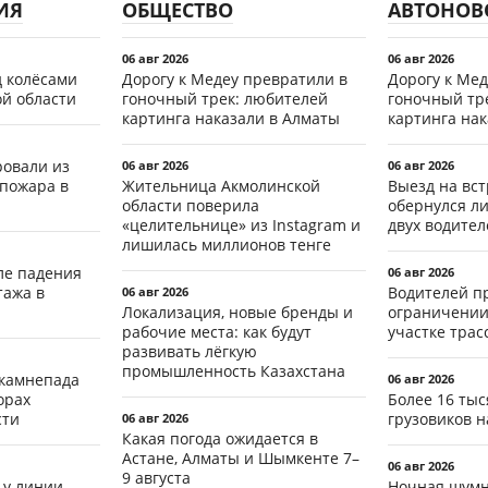
ИЯ
ОБЩЕСТВО
АВТОНОВ
06 авг 2026
06 авг 2026
д колёсами
Дорогу к Медеу превратили в
Дорогу к Мед
ой области
гоночный трек: любителей
гоночный тр
картинга наказали в Алматы
картинга на
ровали из
06 авг 2026
06 авг 2026
 пожара в
Жительница Акмолинской
Выезд на вс
области поверила
обернулся л
«целительнице» из Instagram и
двух водител
лишилась миллионов тенге
ле падения
06 авг 2026
тажа в
Водителей п
06 авг 2026
Локализация, новые бренды и
ограничении
рабочие места: как будут
участке тра
развивать лёгкую
промышленность Казахстана
 камнепада
06 авг 2026
орах
Более 16 тыс
сти
грузовиков н
06 авг 2026
Какая погода ожидается в
Астане, Алматы и Шымкенте 7–
06 авг 2026
9 августа
 у линии
Ночная шумн