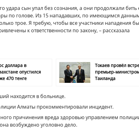
о удара сын упал без сознания, а они продолжали бить 
ары по голове. Из 15 нападавших, по имеющимся данным
олько трое. Я требую, чтобы все участники нападения б
ивлечены к ответственности по закону, – рассказала
рс доллара в
Токаев провёл встре
захстане опустился
премьер-министро
же 470 тенге
Таиланда
ший находится в больнице.
олиции Алматы прокомментировали инцидент.
ного причинения вреда здоровью управлением полици
она возбуждено уголовно дело.