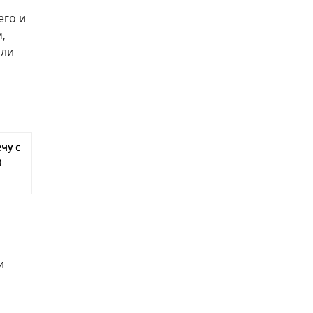
его и
,
ыли
чу с
м
и