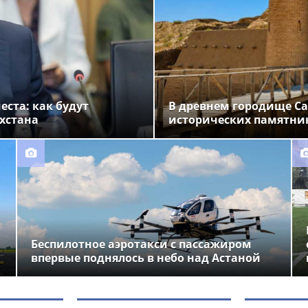
ста: как будут
В древнем городище Са
хстана
исторических памятни
Беспилотное аэротакси с пассажиром
впервые поднялось в небо над Астаной