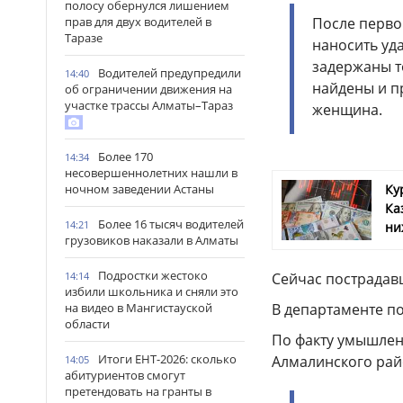
полосу обернулся лишением
После первог
прав для двух водителей в
Таразе
наносить уд
задержаны т
Водителей предупредили
14:40
найдены и пр
об ограничении движения на
участке трассы Алматы–Тараз
женщина.
Более 170
14:34
несовершеннолетних нашли в
Ку
ночном заведении Астаны
Ка
Более 16 тысяч водителей
14:21
ни
грузовиков наказали в Алматы
Подростки жестоко
Сейчас пострадав
14:14
избили школьника и сняли это
В департаменте п
на видео в Мангистауской
области
По факту умышлен
Итоги ЕНТ-2026: сколько
Алмалинского рай
14:05
абитуриентов смогут
претендовать на гранты в