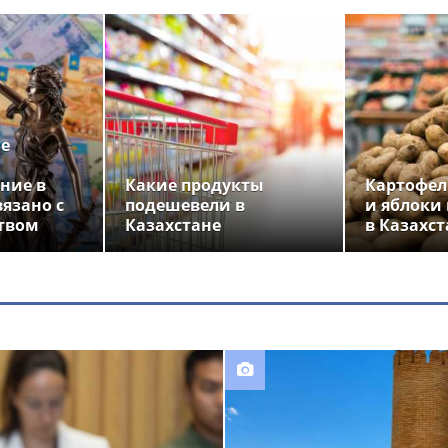
ье
ние в
Какие продукты
Картофел
вязано с
подешевели в
и яблоки
твом
Казахстане
в Казахст