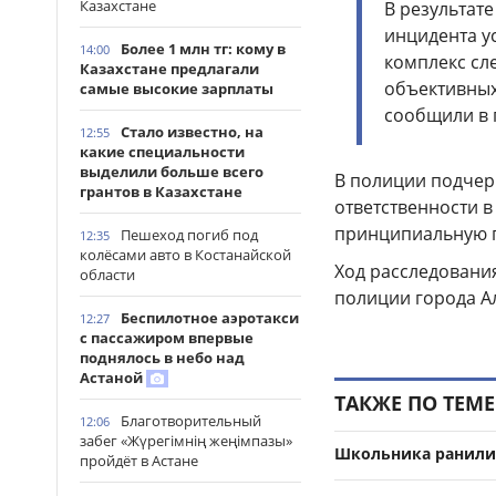
Казахстане
В результат
инцидента у
Более 1 млн тг: кому в
14:00
комплекс сл
Казахстане предлагали
объективных 
самые высокие зарплаты
сообщили в 
Стало известно, на
12:55
какие специальности
выделили больше всего
В полиции подчерк
грантов в Казахстане
ответственности в
принципиальную 
Пешеход погиб под
12:35
колёсами авто в Костанайской
Ход расследовани
области
полиции города А
Беспилотное аэротакси
12:27
с пассажиром впервые
поднялось в небо над
Астаной
ТАКЖЕ ПО ТЕМЕ
Благотворительный
12:06
забег «Жүрегімнің жеңімпазы»
Школьника ранили
пройдёт в Астане