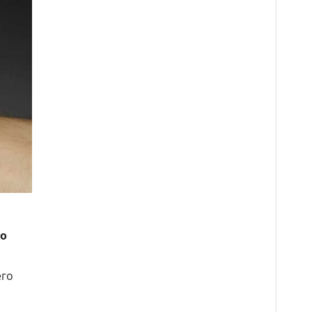
со
его