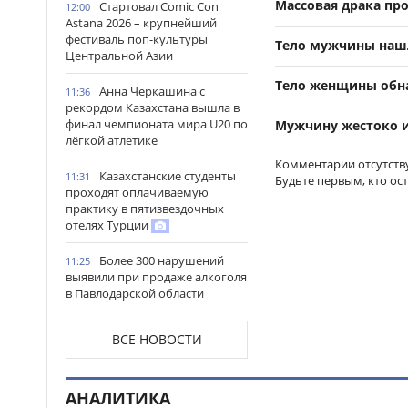
Массовая драка пр
Стартовал Comic Con
12:00
Astana 2026 – крупнейший
фестиваль поп-культуры
Тело мужчины наш
Центральной Азии
Тело женщины обн
Анна Черкашина с
11:36
рекордом Казахстана вышла в
финал чемпионата мира U20 по
Мужчину жестоко 
лёгкой атлетике
Комментарии отсутств
Казахстанские студенты
11:31
Будьте первым, кто ос
проходят оплачиваемую
практику в пятизвездочных
отелях Турции
Более 300 нарушений
11:25
выявили при продаже алкоголя
в Павлодарской области
Подозреваемого в
11:10
ВСЕ НОВОСТИ
мошенничестве нашли после
долгих поисков в Экибастузе
АНАЛИТИКА
Более 30 уголовных дел
10:45