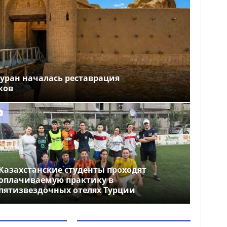
уран началась реставрация
ков
Казахстанские студенты проходят
оплачиваемую практику в
пятизвездочных отелях Турции