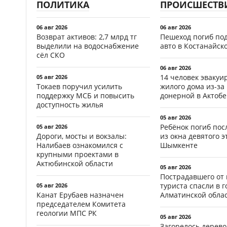
ПОЛИТИКА
ПРОИСШЕСТВ
06 авг 2026
06 авг 2026
Возврат активов: 2,7 млрд тг
Пешеход погиб по
выделили на водоснабжение
авто в Костанайск
сёл СКО
06 авг 2026
14 человек эвакуи
05 авг 2026
Токаев поручил усилить
жилого дома из-за
поддержку МСБ и повысить
донерной в Актобе
доступность жилья
05 авг 2026
Ребёнок погиб пос
05 авг 2026
Дороги, мосты и вокзалы:
из окна девятого э
Налибаев ознакомился с
Шымкенте
крупными проектами в
Актюбинской области
05 авг 2026
Пострадавшего от
туриста спасли в г
05 авг 2026
Канат Ерубаев назначен
Алматинской обла
председателем Комитета
геологии МПС РК
05 авг 2026
Загорелось дерево