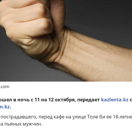
s.com
ел в ночь с 11 на 12 октября, передает
kazlenta.kz
m.kz
.
пострадавшего, перед кафе на улице Толе би ее 18-летн
па пьяных мужчин.