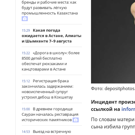
бренды и рабочие места: как
будут развивать лёгкую
промышленность Казахстана
Какая погода
15:29
ожидается в Астане, Алматы
и Шымкенте 7–9 августа
«Дорога в школу»: более
15:22
8500 детей бесплатно
обеспечат рюкзаками и
канцтоварами в Астане
Регистрация брака
15:12
закончилась задержанием:
Фото: depositphoto
новоиспеченный супруг
устроил дебош в Кокшетау
Инцидент произош
ссылкой на
infor
В древнем городище
15:00
Сауран началась реставрация
По словам матери
исторических памятников
сына избила груп
Выезд на встречную
14:53