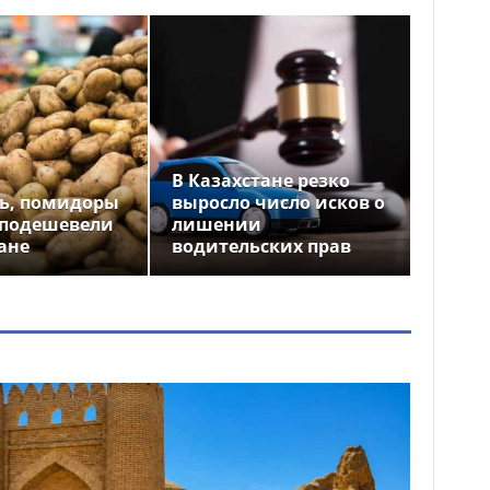
В Казахстане резко
ь, помидоры
выросло число исков о
 подешевели
лишении
ане
водительских прав