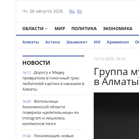
Чт, 06 августа 2026
Ru
Kz
ОБЛАСТИ
МИР
ПОЛИТИКА
ЭКОНОМИКА
Алматы
Астана
Шымкент
ИИ
Криминал
О
13-10-2025, 14:14
НОВОСТИ
Группа м
Дорогу к Медеу
16:12
в Алматы
превратили в гоночный трек:
любителей картинга наказали в
Алматы
Жительница
16:03
Акмолинской области
поверила «целительнице» из
Instagram и лишилась
миллионов тенге
Локализация, новые
15:42