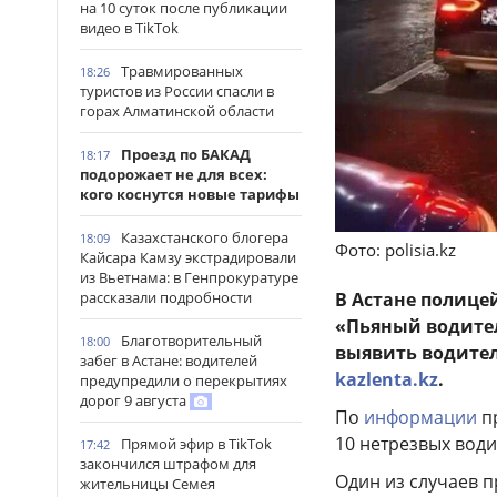
на 10 суток после публикации
видео в TikTok
Травмированных
18:26
туристов из России спасли в
горах Алматинской области
Проезд по БАКАД
18:17
подорожает не для всех:
кого коснутся новые тарифы
Казахстанского блогера
18:09
Фото: polisia.kz
Кайсара Камзу экстрадировали
из Вьетнама: в Генпрокуратуре
рассказали подробности
В Астане полице
«Пьяный водител
Благотворительный
18:00
выявить водител
забег в Астане: водителей
kazlenta.kz
.
предупредили о перекрытиях
дорог 9 августа
По
информации
пр
10 нетрезвых води
Прямой эфир в TikTok
17:42
закончился штрафом для
Один из случаев п
жительницы Семея