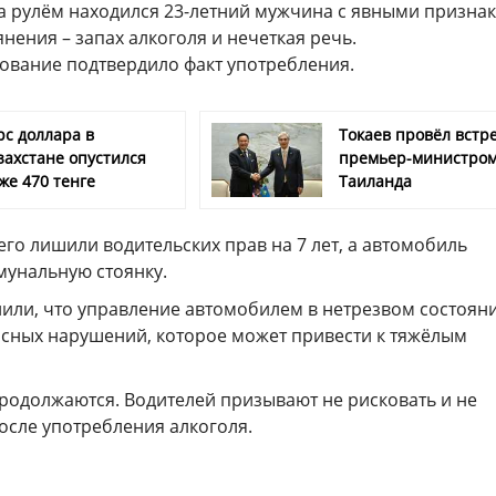
За рулём находился 23-летний мужчина с явными призна
нения – запах алкоголя и нечеткая речь.
ование подтвердило факт употребления.
рс доллара в
Токаев провёл встре
захстане опустился
премьер-министро
же 470 тенге
Таиланда
го лишили водительских прав на 7 лет, а автомобиль
мунальную стоянку.
или, что управление автомобилем в нетрезвом состояни
асных нарушений, которое может привести к тяжёлым
продолжаются. Водителей призывают не рисковать и не
после употребления алкоголя.