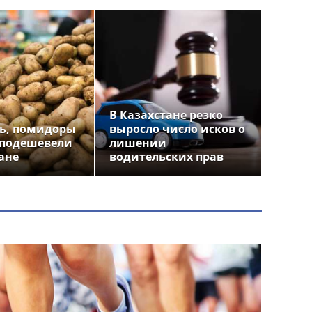
В Казахстане резко
ь, помидоры
выросло число исков о
 подешевели
лишении
ане
водительских прав