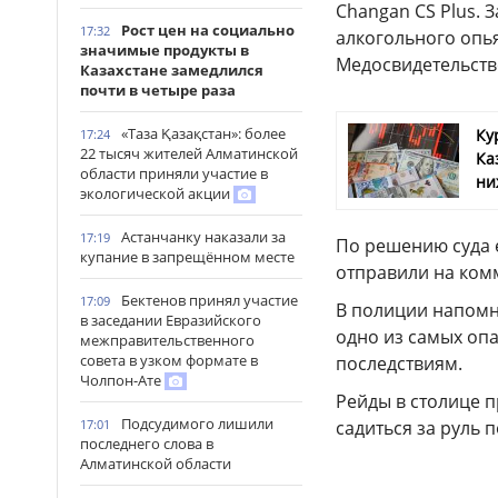
Changan CS Plus. 
Рост цен на социально
17:32
алкогольного опья
значимые продукты в
Медосвидетельств
Казахстане замедлился
почти в четыре раза
«Таза Қазақстан»: более
Ку
17:24
22 тысяч жителей Алматинской
Ка
области приняли участие в
ни
экологической акции
Астанчанку наказали за
17:19
По решению суда е
купание в запрещённом месте
отправили на ком
Бектенов принял участие
17:09
В полиции напомн
в заседании Евразийского
одно из самых оп
межправительственного
совета в узком формате в
последствиям.
Чолпон-Ате
Рейды в столице 
Подсудимого лишили
17:01
садиться за руль 
последнего слова в
Алматинской области