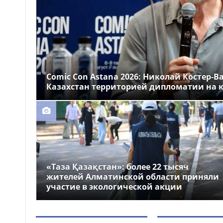
Казахстане
Более 1 млн тг: кому в
14:00
Казахстане предлагали
самые высокие зарплаты
Стало известно, на
12:55
какие специальности
Comic Con Astana 2026: Николай Костер-В
выделили больше всего
Казахстан территорией дипломатии на к
грантов в Казахстане
«Таза Қазақстан»: более 22 тысяч
жителей Алматинской области приняли
участие в экологической акции