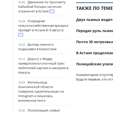
Движение по проспекту
16:42
Кабанбай батыра частично
ТАКЖЕ ПО ТЕМЕ
ограничат в Астане
Двух пьяных водит
Очередная
16:34
сельскохозяйственная ярмарка
пройдёт в Астане 8–9 августа
Передал руль пьяно
Почти 30 нетрезвых
Доллар немного
16:22
подешевел в Казахстане
В Астане продолжа
Дорогу к Медеу
16:12
превратили в гоночный трек:
Полицейские усили
любителей картинга наказали в
Алматы
Комментарии отсутств
Будьте первым, кто ос
Жительница
16:03
Акмолинской области
поверила «целительнице» из
Instagram и лишилась
миллионов тенге
Локализация, новые
15:42