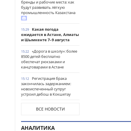
бренды и рабочие места: как
будут развивать лёгкую
промышленность Казахстана
Какая погода
15:29
ожидается в Астане, Алматы
и Шымкенте 7–9 августа
«Дорога в школу»: более
15:22
8500 детей бесплатно
обеспечат рюкзаками и
канцтоварами в Астане
Регистрация брака
15:12
закончилась задержанием:
новоиспеченный супруг
устроил дебош в Кокшетау
В древнем городище
15:00
ВСЕ НОВОСТИ
Сауран началась реставрация
исторических памятников
АНАЛИТИКА
Выезд на встречную
14:53