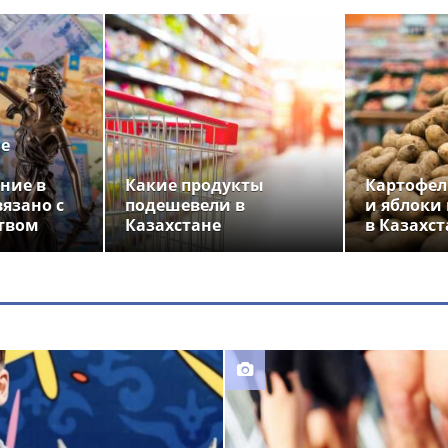
ье
ние в
Какие продукты
Картофел
вязано с
подешевели в
и яблоки
твом
Казахстане
в Казахст