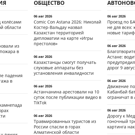
ИЯ
ОБЩЕСТВО
АВТОНОВ
06 авг 2026
06 авг 2026
д колёсами
Comic Con Astana 2026: Николай
Проезд по Б
ой области
Костер-Вальдау назвал
не для всех: 
Казахстан территорией
новые тари
дипломатии на карте «Игры
престолов»
ровали из
06 авг 2026
 пожара в
Благотворит
Астане: води
06 авг 2026
Казахстанцы смогут получать
предупредил
слуховые аппараты без
дорог 9 авгус
установления инвалидности
ле падения
тажа в
06 авг 2026
Движение по
06 авг 2026
Астанчанина арестовали на 10
Кабанбай ба
суток после публикации видео в
ограничат в 
TikTok
 камнепада
орах
06 авг 2026
сти
Дорогу к Мед
06 авг 2026
Травмированных туристов из
гоночный тр
России спасли в горах
картинга на
Алматинской области
 у линии