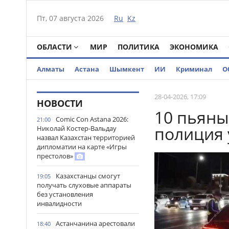
Пт, 07 августа 2026
Ru
Kz
ОБЛАСТИ
МИР
ПОЛИТИКА
ЭКОНОМИКА
Алматы
Астана
Шымкент
ИИ
Криминал
О
28-04-2026, 17:09
НОВОСТИ
10 пьяны
Comic Con Astana 2026:
21:00
полиция 
Николай Костер-Вальдау
назвал Казахстан территорией
дипломатии на карте «Игры
престолов»
Казахстанцы смогут
19:05
получать слуховые аппараты
без установления
инвалидности
Астанчанина арестовали
18:40