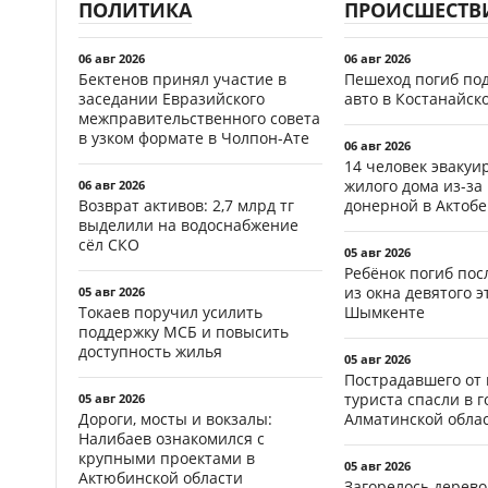
ПОЛИТИКА
ПРОИСШЕСТВ
06 авг 2026
06 авг 2026
Бектенов принял участие в
Пешеход погиб по
заседании Евразийского
авто в Костанайск
межправительственного совета
в узком формате в Чолпон-Ате
06 авг 2026
14 человек эвакуи
жилого дома из-за
06 авг 2026
Возврат активов: 2,7 млрд тг
донерной в Актобе
выделили на водоснабжение
сёл СКО
05 авг 2026
Ребёнок погиб пос
из окна девятого э
05 авг 2026
Токаев поручил усилить
Шымкенте
поддержку МСБ и повысить
доступность жилья
05 авг 2026
Пострадавшего от
туриста спасли в г
05 авг 2026
Дороги, мосты и вокзалы:
Алматинской обла
Налибаев ознакомился с
крупными проектами в
05 авг 2026
Актюбинской области
Загорелось дерево