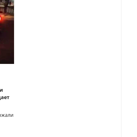
 и
дает
ержали