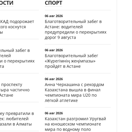
ОСТИ
СПОРТ
06 авг 2026
АКАД подорожает
Благотворительный забег в
кого коснутся
Астане: водителей
фы
предупредили о перекрытиях
дорог 9 августа
ельный забег в
06 авг 2026
телей
Благотворительный забег
и о перекрытиях
«Жүрегімнің жеңімпазы»
та
пройдёт в Астане
06 авг 2026
 проспекту
Анна Черкашина с рекордом
тыра частично
Казахстана вышла в финал
Астане
чемпионата мира U20 по
лёгкой атлетике
еу превратили в
06 авг 2026
ек: любителей
Казахстан разгромил Уругвай
казали в Алматы
на юношеском чемпионате
мира по водному поло